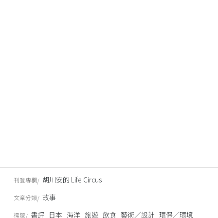
胡川安的 Life Circus
刊登專欄
故事
文章分類
書評
日本
海洋
旅遊
飲食
藝術／設計
環保／環境
標籤