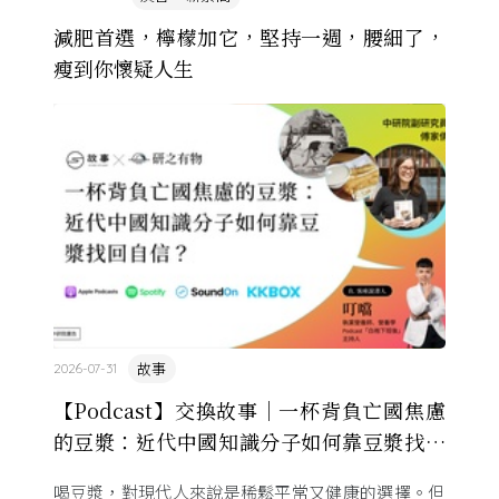
減肥首選，檸檬加它，堅持一週，腰細了，
瘦到你懷疑人生
故事
2026-07-31
【Podcast】交換故事｜一杯背負亡國焦慮
的豆漿：近代中國知識分子如何靠豆漿找回
自信？
喝豆漿，對現代人來說是稀鬆平常又健康的選擇。但