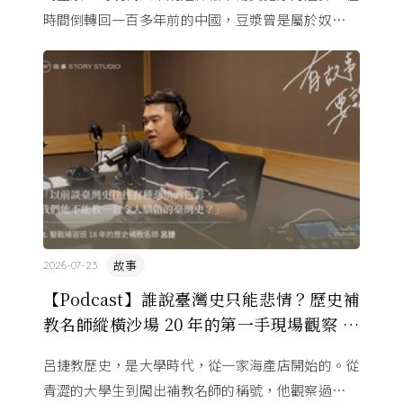
時間倒轉回一百多年前的中國，豆漿曾是屬於奴僕、
災民的粗食，卻在 20 世紀初搖身一變，成為中國知
識份子口中攸關「救 ...
故事
2026-07-23
【Podcast】誰說臺灣史只能悲情？歷史補
教名師縱橫沙場 20 年的第一手現場觀察 ft.
呂捷
呂捷教歷史，是大學時代，從一家海產店開始的。從
青澀的大學生到闖出補教名師的稱號，他觀察過幾十