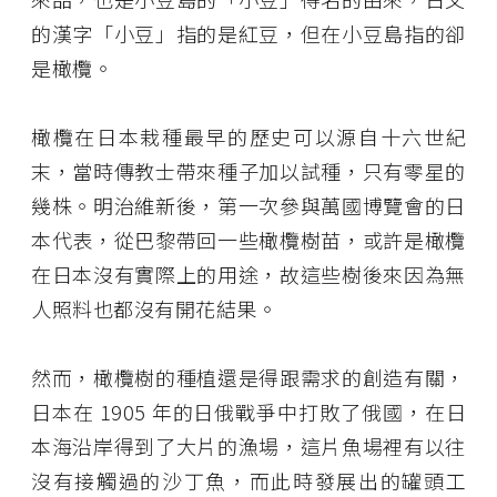
的漢字「小豆」指的是紅豆，但在小豆島指的卻
是橄欖。
橄欖在日本栽種最早的歷史可以源自十六世紀
末，當時傳教士帶來種子加以試種，只有零星的
幾株。明治維新後，第一次參與萬國博覽會的日
本代表，從巴黎帶回一些橄欖樹苗，或許是橄欖
在日本沒有實際上的用途，故這些樹後來因為無
人照料也都沒有開花結果。
然而，橄欖樹的種植還是得跟需求的創造有關，
日本在 1905 年的日俄戰爭中打敗了俄國，在日
本海沿岸得到了大片的漁場，這片魚場裡有以往
沒有接觸過的沙丁魚，而此時發展出的罐頭工