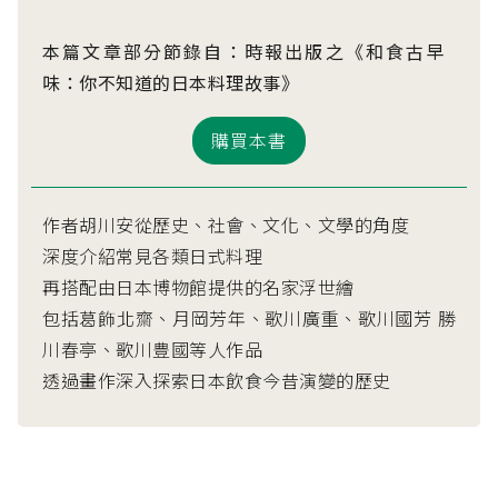
本篇文章部分節錄自：時報出版之《和食古早
味：你不知道的日本料理故事》
購買本書
作者胡川安從歷史、社會、文化、文學的角度
深度介紹常見各類日式料理
再搭配由日本博物館提供的名家浮世繪
包括葛飾北齋、月岡芳年、歌川廣重、歌川國芳 勝
川春亭、歌川豊國等人作品
透過畫作深入探索日本飲食今昔演變的歷史