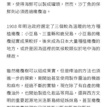
業，使得海鮮可以製成罐頭，然而，沙丁魚的保
鮮則必須透過橄欖油。
1908 年明治政府選定了三個較為溫暖的地方種
植橄欖：小豆島、三重縣和鹿兒島，小豆島的橄
欖結實成果較好，後來成為日本大量種植橄欖的
地方，或許是因為這裡的氣候較類似於地中海的
緣故。
雖然橄欖樹可以結成果實，但是榨油的方法也須
進一步的摸索，剛開始甚至使用製作醬油的機器
和麻布，經過不斷的實驗，現在除了有自產的橄
欖油外，也開始製造化妝品等用品，還與西方文
明的重要起源地米洛斯島締結姊妹島，甚至橄欖