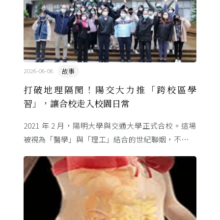
故事
2026-06-08
打破地理隔閡！陽交大力推「跨校區學
習」，讓合校走入校園日常
2021 年 2 月，陽明大學與交通大學正式合校。這場
被視為「醫學」與「理工」結合的世紀聯姻，不只是
行政整併，更象徵臺灣高等教育跨域融合的新起點。
為了讓不同校區 ...