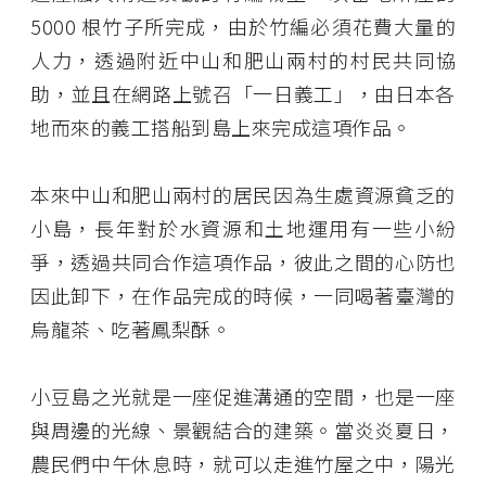
5000 根竹子所完成，由於竹編必須花費大量的
人力，透過附近中山和肥山兩村的村民共同協
助，並且在網路上號召「一日義工」，由日本各
地而來的義工搭船到島上來完成這項作品。
本來中山和肥山兩村的居民因為生處資源貧乏的
小島，長年對於水資源和土地運用有一些小紛
爭，透過共同合作這項作品，彼此之間的心防也
因此卸下，在作品完成的時候，一同喝著臺灣的
烏龍茶、吃著鳳梨酥。
小豆島之光就是一座促進溝通的空間，也是一座
與周邊的光線、景觀結合的建築。當炎炎夏日，
農民們中午休息時，就可以走進竹屋之中，陽光