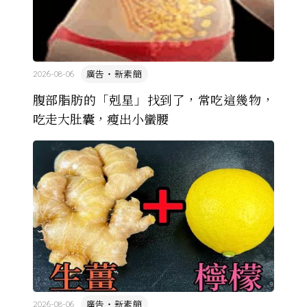
廣告・新素簡
2026-08-06
腹部脂肪的「剋星」找到了，常吃這幾物，
吃走大肚囊，瘦出小蠻腰
廣告・新素簡
2026-08-06