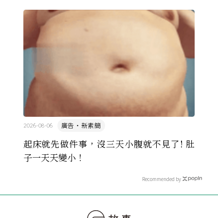
萬名學生怎麼學歷史，也看著臺灣的歷史教育從課本
裡幾乎沒有臺灣史，一路 ...
廣告・新素簡
2026-08-06
起床就先做件事，沒三天小腹就不見了! 肚
子一天天變小！
Recommended by