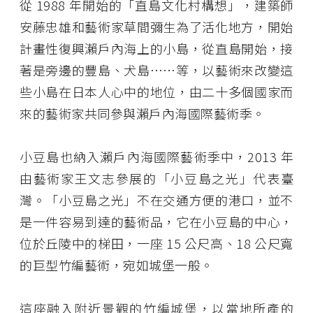
從 1988 年開始的「直島文化村構想」，建築師
安藤忠雄和藝術家草間彌生為了活化地方，開始
計畫性復興瀨戶內海上的小島，從直島開始，接
著是旁邊的豐島、犬島……等，以藝術來改變這
些小島在日本人心中的地位，由二十多個國家而
來的藝術家共同參與瀨戶內海國際藝術季。
小豆島也納入瀨戶內海國際藝術季中，2013 年
由藝術家王文志參展的「小豆島之光」代表臺
灣。「小豆島之光」不在交通方便的港口，並不
是一件容易到達的藝術品，它在小豆島的中心，
位於丘陵中的梯田，一座 15 公尺高、18 公尺寬
的巨型竹編藝術，宛如城堡一般。
這座融入附近景觀的竹編城堡，以當地所產的