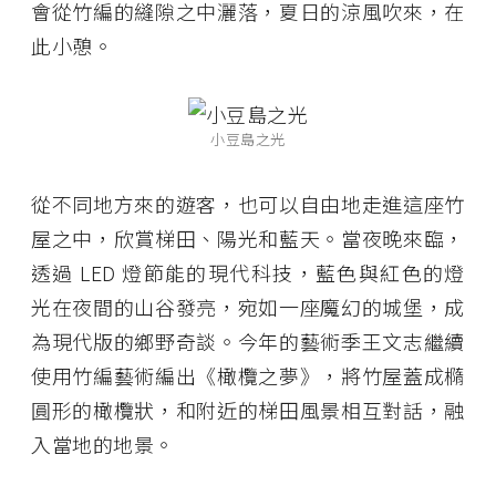
會從竹編的縫隙之中灑落，夏日的涼風吹來，在
此小憩。
小豆島之光
從不同地方來的遊客，也可以自由地走進這座竹
屋之中，欣賞梯田、陽光和藍天。當夜晚來臨，
透過 LED 燈節能的現代科技，藍色與紅色的燈
光在夜間的山谷發亮，宛如一座魔幻的城堡，成
為現代版的鄉野奇談。今年的藝術季王文志繼續
使用竹編藝術編出《橄欖之夢》，將竹屋蓋成橢
圓形的橄欖狀，和附近的梯田風景相互對話，融
入當地的地景。