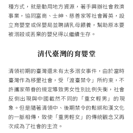
種方式，就是動用地方資源，著手興辦社會救濟
事業，協同富商、士紳、慈善家等社會菁英，設
立育嬰堂或保嬰局並聘請乳母餵養，幫助原本要
被溺殺或丟棄的嬰兒得以繼續生存。
清代臺灣的育嬰堂
清領初期的臺灣還未有太多溺女事件，由於當時
臺灣作為移墾社會，受「渡臺禁令」所約束，不
許攜家帶眷的規定導致男女性別比例失衡，社會
反倒出現與中國截然不同的「重女輕男」的現
象。但是隨著清領中、後期禁令的鬆綁和漢文化
的一脈相傳，致使「重男輕女」的傳統觀念又再
次成為了社會的主流。