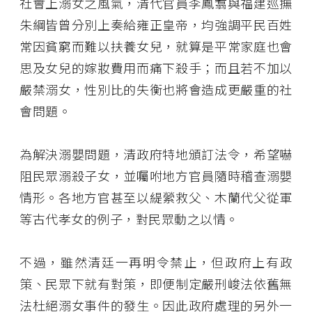
社會上溺女之風氣，清代官員李鳳翥與福建巡撫
朱綱皆曾分別上奏給雍正皇帝，均強調平民百姓
常因貧窮而難以扶養女兒，就算是平常家庭也會
思及女兒的嫁妝費用而痛下殺手；而且若不加以
嚴禁溺女，性別比的失衡也將會造成更嚴重的社
會問題。
為解決溺嬰問題，清政府特地頒訂法令，希望嚇
阻民眾溺殺子女，並囑咐地方官員隨時稽查溺嬰
情形。各地方官甚至以緹縈救父、木蘭代父從軍
等古代孝女的例子，對民眾動之以情。
不過，雖然清廷一再明令禁止，但政府上有政
策、民眾下就有對策，即便制定嚴刑峻法依舊無
法杜絕溺女事件的發生。因此政府處理的另外一