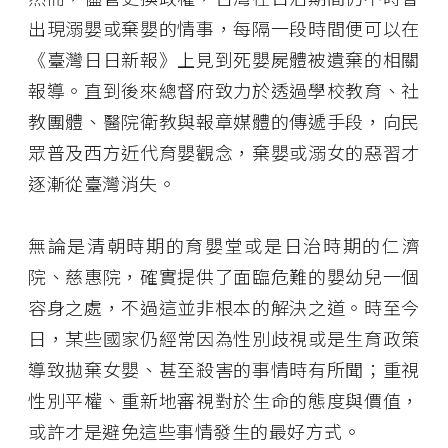
出現溺嬰或棄嬰的情事，每隔一段時間便可以在
《臺灣日日新報》上見到死嬰屍體被遺棄的相關
報導。直到後來總督府致力於透過學校教育、社
教團體、醫院衛教與報章媒體的傳遞手段，向民
眾普及西方近代育嬰觀念，棄嬰或溺女的惡習才
逐漸從臺灣消失。
無論是清朝時期的育嬰堂或是日治時期的仁濟
院、慈惠院，確實提供了面臨危難的嬰幼兒一個
容身之處，不過這並非根本的解決之道。時至今
日，某些國家仍經常因為性別歧視或是生育政策
導致拋棄女嬰、甚至殺害的事情時有所聞；重視
性別平權、重新地審視對於生命的態度與價值，
或許才是避免這些事情發生的最好方式。