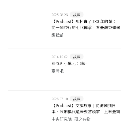
2025-08-23
故事
【Podcast】那杯賣了 180 年的茶：
從一間茶行的七代傳承，看臺灣茶如何
走向世界
編輯部
2014-10-02
故事
EP0.5 小單元：鴉片
臺灣吧
2026-07-10
故事
【Podcast】交換故事｜從清國到日
本，改朝換代還是要當頭家！且看臺南
商人如何逆風求生？
中央研究院 | 研之有物