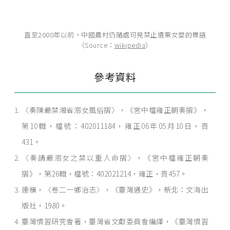
直至2000年以前，中國農村仍隨處可見禁止遺棄女嬰的標語
（Source：
wikipedia
）
參考資料
〈奏陳嚴禁湘省溺女風俗摺〉，《宮中檔雍正朝奏摺》，
第10輯，檔號：402011184，雍正06年05月10日，頁
431。
〈奏請嚴溺女之禁以重人命摺〉，《宮中檔雍正朝奏
摺》，第26輯，檔號：402021214，雍正，頁457。
連橫，〈卷二一鄉治志〉，《臺灣通史》，新北：文海出
版社，1980。
臺灣慣習研究會著，臺灣省文獻委員會編譯，《臺灣慣習