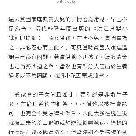
wikipedia
）
過去貧困家庭典賣妻兒的事情極為常見，早已不
足為奇。 清代乾隆年間出版的《洪江育嬰小
識》即提到：「溺女棄孩，在所不免，實因貧為
之，非必忍心而出此。」可見當時貧困人家連溫
飽自己都有困難，著實供養不起孩子，溺殺遺棄
也是情勢所迫之舉。當然也有部分人僅出於生養
過多或不善照顧，就將小孩丟棄或殺害。
一般家庭的子女尚且如此，更別說是非婚生子
女，在倫理道德的框架下，不僅難以被社會認
可，也完全不受法律所保障，因此大多在誕生後
就被丟棄於荒山野嶺或想辦法毀屍滅跡。這樣的
行徑現在聽來極為慘忍，但當時卻不乏這樣的例