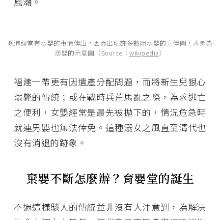
風潮。
晚清經常有溺嬰的事情傳出，因而出現許多勸阻溺嬰的宣傳圖，本圖為
溺嬰的示意圖（Source：
wikipedia
）
福建一帶更有因遺產分配問題，而將新生兒狠心
溺斃的傳統；或在戰時兵荒馬亂之際，為求逃亡
之便利，女嬰經常是最先被拋下的，情況危急時
就連男嬰也無法倖免。這種溺女之風直至清代也
沒有消退的跡象。
棄嬰不斷怎麼辦？育嬰堂的誕生
不過這樣駭人的傳統並非沒有人注意到，為解決