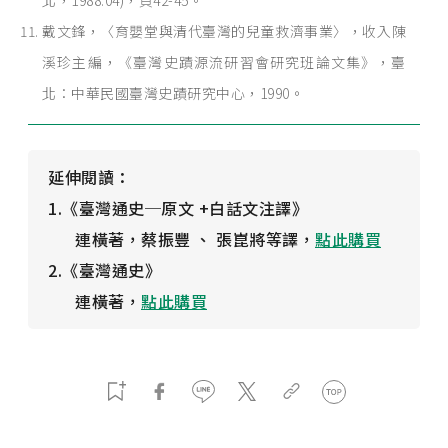
北，1988.04)，頁42-45。
戴文鋒，〈育嬰堂與清代臺灣的兒童救濟事業〉，收入陳
溪珍主編，《臺灣史蹟源流研習會研究班論文集》，臺
北：中華民國臺灣史蹟研究中心，1990。
延伸閱讀：
1.《臺灣通史─原文 +白話文注譯》
連橫著，蔡振豐 、 張崑將等譯，
點此購買
2.《臺灣通史》
連橫著，
點此購買