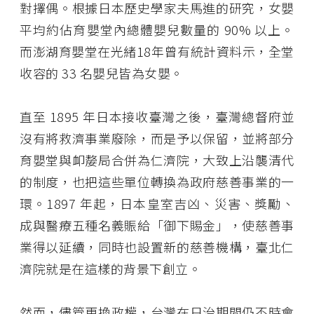
對擇偶。根據日本歷史學家夫馬進的研究，女嬰
平均約佔育嬰堂內總體嬰兒數量的 90% 以上。
而澎湖育嬰堂在光緒18年曾有統計資料示，全堂
收容的 33 名嬰兒皆為女嬰。
直至 1895 年日本接收臺灣之後，臺灣總督府並
沒有將救濟事業廢除，而是予以保留，並將部分
育嬰堂與卹嫠局合併為仁濟院，大致上沿襲清代
的制度，也把這些單位轉換為政府慈善事業的一
環。1897 年起，日本皇室吉凶、災害、獎勵、
成與醫療五種名義賑給「御下賜金」，使慈善事
業得以延續，同時也設置新的慈善機構，臺北仁
濟院就是在這樣的背景下創立。
然而，儘管更換政權，台灣在日治期間仍不時會