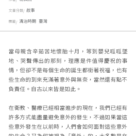
故事
文章分類
清治時期
臺灣
標籤
當母親含辛茹苦地懷胎十月，等到嬰兒呱呱墜
地、哭聲傳出的那刻，理應是件值得慶祝的事
情，但卻不是每個生命的誕生都銜著祝福，也有
些生命的到來充滿著意外與無奈，當然還有點不
負責任。自古以來皆是如此。
在衛教、醫療已經相當進步的現在，我們已經有
許多方式能盡量避免意外的發生，不過如果當這
些意外發生在以前時，人們會如何面對這些意外
的生命？又為何被視為「意外」的，大多數是女