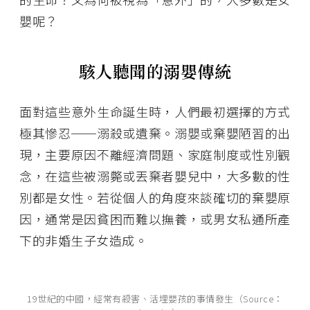
嬰呢？
駭人聽聞的溺嬰傳統
面對這些意外生命誕生時，人們最初選擇的方式
極其慘忍──溺殺或遺棄。溺嬰或棄嬰陋習的出
現，主要原因不離經濟問題、家庭制度或性別觀
念，在這些被溺斃或丟棄者嬰兒中，大多數的性
別都是女性。若從個人的角度來談確切的棄嬰原
因，通常是因貧困而難以撫養，或男女私通所產
下的非婚生子女造成。
19世紀的中國，經常有殺害、活埋嬰孩的事情發生（Source：