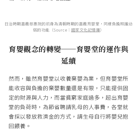
日治時期嘉義慈惠院的前身為清朝時期的嘉義育嬰堂，同樣負擔照護幼
弱的功能（Source：
國家文化記憶庫
）
育嬰觀念的轉變──育嬰堂的運作與
延續
然而，雖然育嬰堂以收養棄嬰為業，但育嬰堂所
能收容與負擔的棄嬰數量還是有限，只能提供固
定的財源與人力，而當貧窮家庭過多，超出育嬰
堂的負荷時，為節省聘請乳母的人事費，各堂就
會採以發放救濟金的方式，請生母自行將嬰兒抱
回餵養。