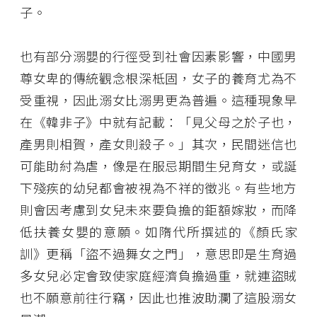
子。
也有部分溺嬰的行徑受到社會因素影響，中國男
尊女卑的傳統觀念根深柢固，女子的養育尤為不
受重視，因此溺女比溺男更為普遍。這種現象早
在《韓非子》中就有記載：「見父母之於子也，
產男則相賀，產女則殺子。」其次，民間迷信也
可能助紂為虐，像是在服忌期間生兒育女，或誕
下殘疾的幼兒都會被視為不祥的徵兆。有些地方
則會因考慮到女兒未來要負擔的鉅額嫁妝，而降
低扶養女嬰的意願。如隋代所撰述的《顏氏家
訓》更稱「盜不過舞女之門」，意思即是生育過
多女兒必定會致使家庭經濟負擔過重，就連盜賊
也不願意前往行竊，因此也推波助瀾了這股溺女