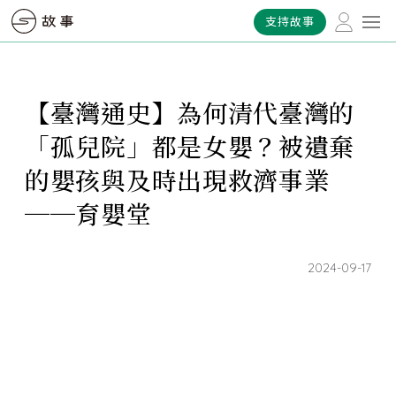
支持故事
【臺灣通史】為何清代臺灣的
「孤兒院」都是女嬰？被遺棄
的嬰孩與及時出現救濟事業
──育嬰堂
2024-09-17