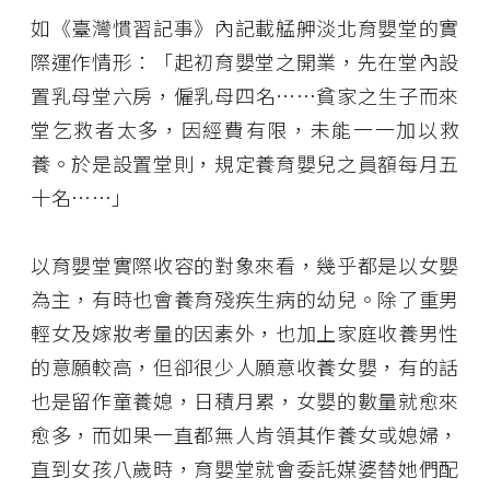
如《臺灣慣習記事》內記載艋舺淡北育嬰堂的實
際運作情形：「起初育嬰堂之開業，先在堂內設
置乳母堂六房，僱乳母四名⋯⋯貧家之生子而來
堂乞救者太多，因經費有限，未能一一加以救
養。於是設置堂則，規定養育嬰兒之員額每月五
十名⋯⋯」
以育嬰堂實際收容的對象來看，幾乎都是以女嬰
為主，有時也會養育殘疾生病的幼兒。除了重男
輕女及嫁妝考量的因素外，也加上家庭收養男性
的意願較高，但卻很少人願意收養女嬰，有的話
也是留作童養媳，日積月累，女嬰的數量就愈來
愈多，而如果一直都無人肯領其作養女或媳婦，
直到女孩八歲時，育嬰堂就會委託媒婆替她們配