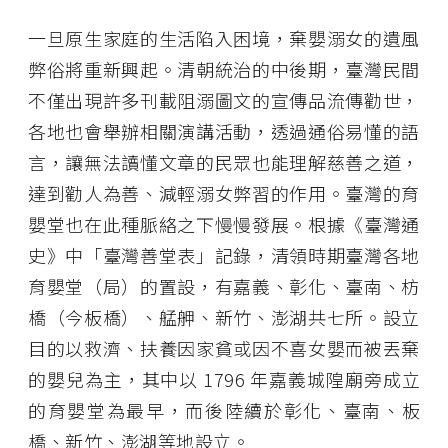
一旦原生家庭的生活陷入困境，棄嬰溺女的遺風
弊俗將重新興起。清朝統治的中後期，臺灣民間
不僅出現許多刊載阻溺圖文的宣傳品流傳勸世，
各地也會舉辦相關演講活動，透過通俗易懂的語
言，讓無法讀懂文章的民眾也能理解慈善之道，
達到勸人為善、減輕溺女弊習的作用。臺灣的育
嬰堂也在此種脈絡之下慢慢發展。根據《臺灣通
史》中「臺灣善堂表」記錄，清領時期臺灣各地
育嬰堂（局）的置設，有嘉義、彰化、臺南、枋
橋（今板橋）、艋舺、新竹、澎湖共七所。設立
目的以救濟、扶養因家貧或因不喜女嬰而被丟棄
的嬰兒為主，其中以 1796 年嘉義城隍廟旁成立
的育嬰堂為最早，而後陸續於彰化、臺南、板
橋、新竹、澎湖等地設立。