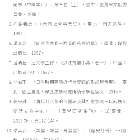
記事（中譯本）》，第三卷（上），臺中：臺灣省文獻委
員會，1988。
杵淵義房，《台灣社會事業史》，臺北：南天書局，
1991。
梁其姿，《施善與教化—明清的慈善組織》，臺北：聯經
出版社，1997。
潘清著，汪文修主修，《洪江育嬰小識・卷一》，中國：
出版者不明，1887。
李岫珊，〈日治時期臺灣近代育嬰觀的形成與發展〉，臺
北：國立臺北大學歷史學研究所碩士學位論文，2016。
姜守誠，〈清代廿八都的保嬰局及其社會意義－以兩塊保
嬰碑文為中心〉，《漢學研究集刊》，16(臺北，
2013.06)，頁117-144。
梁其姿，〈棄嬰、殺嬰、育嬰堂〉，《歷史月刊》，3(臺