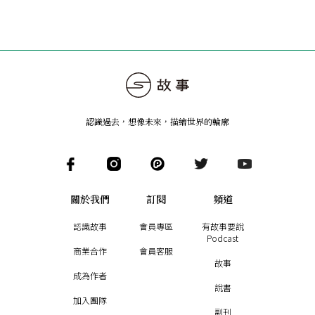
認識過去，想像未來
，
描繪世界的輪廓
關於我們
訂閱
頻道
認識故事
會員專區
有故事要說
Podcast
商業合作
會員客服
故事
成為作者
說書
加入團隊
副刊