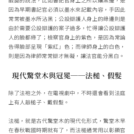
戲謔的說法，比如書記官身上之所以鑲黑邊，是
因為早期書記官必須以墨水來記載內容，手因此
常常被墨水所沾黑；公設辯護人身上的綠邊則是
由於需要公設辯護的案子過多，忙得讓公設辯護
人的臉都綠了；檢察官身上的紫色，是因為常論
告得臉部呈現「紫紅」色；而律師身上的白色，
則是因為律師常常辯才無礙，讓法官能分黑白。
現代驚堂木與冠冕──法槌、假髮
除了法袍之外，在電視劇中，不時還會看到法庭
上有人敲槌子、戴假髮。
法槌，就是古代驚堂木的現代化形式，驚堂木早
在春秋戰國時期就有了，而法槌通常用以彰顯官