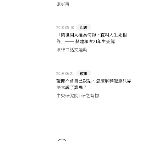
張家綸
2018-05-10
說書
「問世間人權為何物，直叫人生死相
許」── 蘇建和案21年生死簿
法律白話文運動
2019-06-21
故事
證據不會自己說話，怎麼解釋證據只靠
法官說了算嗎？
中央研究院 | 研之有物