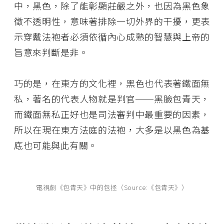
中，黑色，除了能彰顯莊嚴之外，也因為黑色象
徵不透明性，意味著排除一切外界的干擾，更表
示穿戴法袍者必須依循內心成熟的智慧與上帝的
旨意來判斷是非。
巧的是，在東方的文化裡，黑色也代表著鐵面無
私，著名的代表人物就是判官──黑臉包青天，
而鐵面無私正好也是司法審判中最重要的因素，
所以在現在東方法庭的法袍，大多是以黑色為基
底也可能與此有關。
電視劇《包青天》中的包拯（Source:《包青天》）