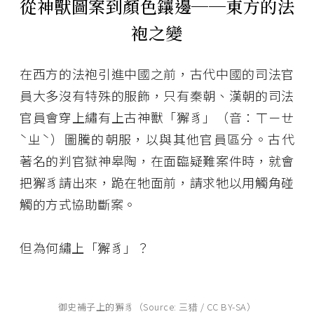
從神獸圖案到顏色鑲邊──東方的法
袍之變
在西方的法袍引進中國之前，古代中國的司法官
員大多沒有特殊的服飾，只有秦朝、漢朝的司法
官員會穿上繡有上古神獸「獬豸」（音：ㄒㄧㄝ
ˋㄓˋ）圖騰的朝服，以與其他官員區分。古代
著名的判官獄神皋陶，在面臨疑難案件時，就會
把獬豸請出來，跪在牠面前，請求牠以用觸角碰
觸的方式協助斷案。
但為何繡上「獬豸」？
御史補子上的獬豸（Source: 三猎 / CC BY-SA）