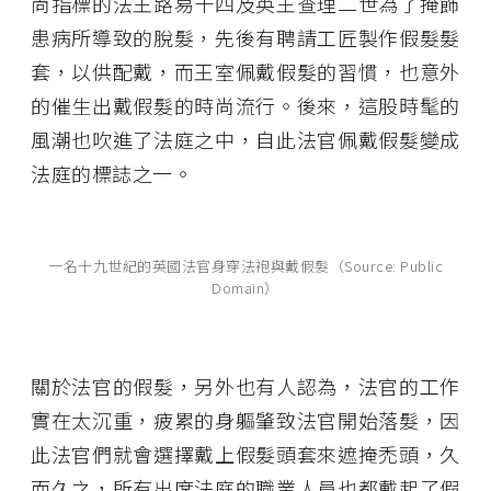
尚指標的法王路易十四及英王查理二世為了掩飾
患病所導致的脫髮，先後有聘請工匠製作假髮髮
套，以供配戴，而王室佩戴假髮的習慣，也意外
的催生出戴假髮的時尚流行。後來，這股時髦的
風潮也吹進了法庭之中，自此法官佩戴假髮變成
法庭的標誌之一。
一名十九世紀的英國法官身穿法袍與戴假髮（Source: Public
Domain）
關於法官的假髮，另外也有人認為，法官的工作
實在太沉重，疲累的身軀肇致法官開始落髮，因
此法官們就會選擇戴上假髮頭套來遮掩禿頭，久
而久之，所有出席法庭的職業人員也都戴起了假