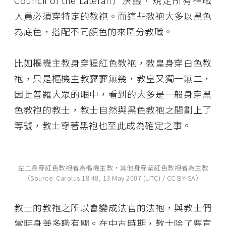
Council of the Lateran）決議，規定所有神職
人員必須穿特定的教袍。而這些教袍大多以黑色
為底色，搭配不同顏色的來區分教職。
比如樞機主教身穿猩紅色教袍，教皇身穿白色教
袍，只是樞機主教寥寥無幾，教皇又獨一無二，
因此普羅大眾的眼中，看到的大多是一般身穿黑
色教袍的教士，教士自然與黑色教袍之間劃上了
等號，教士穿著黑袍也至此成為確定之事。
左二身穿紅色教袍者為樞機主教，其他身穿紫紅色教袍者為主教
（Source: Carolus 18:48, 13 May 2007 (UTC) / CC BY-SA）
教士的教袍之所以會變成法官的法袍，與教士們
當時身兼多職有關。在中古時期，教士除了要宣