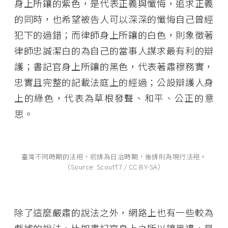
身上所鑲的紫色，是代表正義與懺悔，追求正義
的同時，也希望被告人可以深深的懺悔自己曾經
犯下的過錯；而律師身上所鑲的白色，則象徵著
律師忠誠潔白的為自己的當事人謀求最有利的辯
護；書記官身上所鑲的黑色，代表著肅穆務實，
忠實且完整的記載法庭上的經過；公設辯護人身
上的綠色，代表為草根發聲、和平、公正的意
思。
臺灣不同時期的法袍，前排為日治時期，後排則為現行法袍。
（Source: ScoutT7 / CC BY-SA）
除了這麼嚴肅的說法之外，網路上也有一些較為