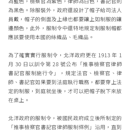
為藍色，檢察官為紫色，律師為白色，書記官則
為黑色。除服裝外，政府還設計了帽子給司法人
員戴，帽子的側面及上緣也都要鑲上如制服的鑲
邊顏色，此外，服制令中還特地規定制服制帽都
應該要使用本國的絲織品、毛織品。
為了確實實行服制令，北洋政府更在 1913 年 1
月 30 日以訓令第 28 號公布「推事檢察官律師
書記官服制施行令」，規定法官、檢察官、律
師、書記官如果要到法庭執行職務，都要穿上法
定的制服，到庭就坐後，才可以把帽子脫下來放
在桌上。
北洋政府的服制令，被國民政府成立後所制定的
「推事檢察官書記官律師服制條例」沿用，直到