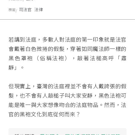
司法官
法律
標籤
若講到法庭，多數人對法庭的第一印象就是法官
會戴著白色微捲的假髮，穿著如同魔法師一樣的
黑色罩袍（俗稱法袍），敲著法槌高呼「肅
靜」。
但現實上，臺灣的法庭裡並不會有人戴誇張的假
髮，也不會有人敲槌子叫大家安靜，黑色法袍可
能是唯一與大家想像吻合的法庭物品。然而，法
官的黑袍文化到底從何而來？