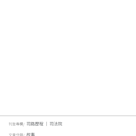
司路歷程 │ 司法院
刊登專欄
故事
文章分類