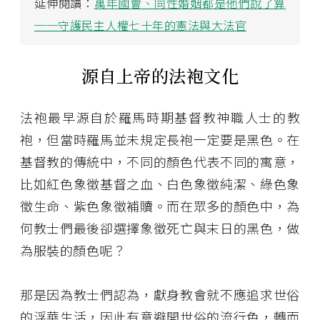
延伸閱讀：
萬年國會、同性婚姻都是他們說了算
──守護民主人權七十年的憲法與大法官
源自上帝的法袍文化
法袍最早源自於羅馬時期基督教神職人士的教
袍，但當時羅馬並未規定長袍一定要是黑色。在
基督教的傳統中，不同的顏色代表不同的寓意，
比如紅色象徵基督之血、白色象徵純潔、綠色象
徵生命、紫色象徵補贖。而在眾多的顏色中，為
何教士們最後卻選擇象徵死亡與末日的黑色，做
為服裝的顏色呢？
那是因為教士們認為，獻身教會就不應追求世俗
的浮華生活，因此有意避開世俗的流行色，轉而