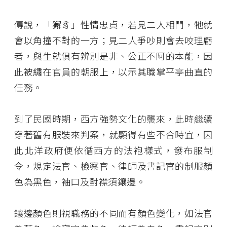
傳說，「獬豸」性情忠貞，若見二人相鬥，牠就
會以角撞不對的一方；見二人爭吵則會去咬理虧
者，與生就俱有辨別是非、公正不阿的本能，因
此被繡在官員的朝服上，以示其職掌平亭曲直的
任務。
到了民國時期，西方強勢文化的襲來，此時繼續
穿著舊有服裝來判案，就顯得有些不合時宜，因
此北洋政府便依循西方的法袍樣式，發布服制
令，規定法官、檢察官、律師及書記官的制服顏
色為黑色，袖口及對襟須鑲邊。
鑲邊顏色則視職務的不同而有顏色變化，如法官