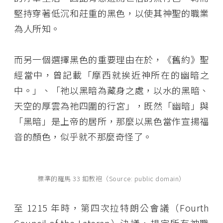
堅持穿著低沉和莊重的黑色，以使其神聖的職業
為人所知。
而另一個選擇黑色的重要理由在於，《舊約》聖
經當中，曾記載「摩西就挨近神所在的幽暗之
中。」、「祂以黑暗為藏身之處，以水的黑暗、
天空的厚雲為祂四圍的行宮」，既然「幽暗」與
「黑暗」是上帝的居所，那麼以黑色當作宣揚福
音的顏色，似乎就不那麼奇怪了。
標準的羅馬 33 釦教袍（Source: public domain）
至 1215 年時，第四次拉特朗公會議（Fourth