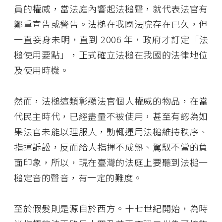
員的權威，當法庭內響起法槌聲，就代表法官有
鄭重宣告或警告。法槌在我國法院存在已久，但
一直妾身未明，直到 2006 年，政府才訂定「法
槌使用要點」，正式確立法槌在我國的法律地位
及使用時機。
然而，法槌這類彰顯法官個人權威的物品，在當
代民主時代，已經盡量不被使用，甚至有認為如
果法官未能以理服人，動輒運用法槌維持秩序、
指揮訴訟，反而給人指揮不成熟、駕馭不當的負
面印象，所以，現在臺灣的法庭上要聽到法槌一
槌定音的聲音，有一定的難度。
至於假髮則是源自於西方。十七世紀開始，為時