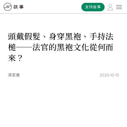
支持故事
頭戴假髮、身穿黑袍、手持法
槌──法官的黑袍文化從何而
來？
梁家昊
2020-10-15