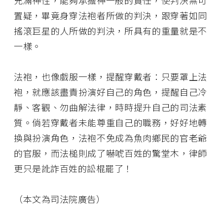
充滿神性，能夠承擔神一般的責任，使判決無可
置疑，畢竟身穿法袍者所做的判決，跟穿著如同
搖滾巨星的人所做的判決，所具有的重量就是不
一樣。
法袍，也像戲服一樣，提醒穿戴者：只要罩上法
袍，就應該盡責扮演好自己的角色，提醒自己冷
靜、客觀、勿曲解法律，時時提升自己的司法素
質。倘若穿戴者未能尊重自己的職務，好好地轉
換與扮演角色，法袍不免成為魚肉鄉民的官老爺
的官服，而法槌則成了嚇唬百姓的驚堂木，律師
更只是訛詐百姓的訟棍罷了！
（本文為司法院廣告）