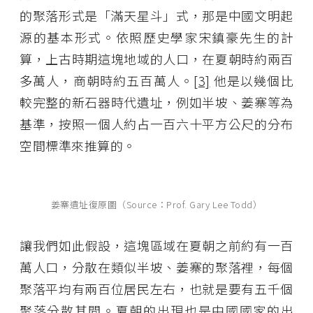
的聚落形式是「滿天星斗」式，那是中國文明起
源的基本形式。依照歷史學家宋鎮豪先生的計
算，上古時期這塊地域的人口，在夏朝時約兩百
多萬人，商朝時約五百萬人。
[3]
他是以幾個比
較完整的新石器時代遺址，例如半坡、姜寨等為
基準，按照一個人約占一百六十平方公尺的分布
空間標準來推算的。
姜寨遺址復原圖（Source：Prof. Gary Lee Todd）
讓我們如此假設，這塊區域在夏朝之前約有一百
萬人口，分散在類似半坡、姜寨的聚落裡，每個
聚落平均有兩百位居民左右，也就是要有五千個
聚落分散其間。夏朝的出現也是中國國家的出