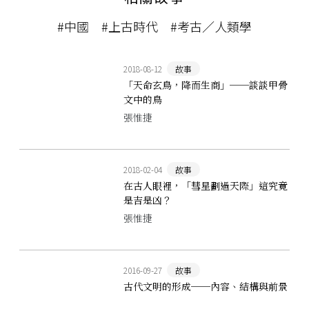
#中國
#上古時代
#考古／人類學
2018-08-12
故事
「天命玄鳥，降而生商」──談談甲骨
文中的鳥
張惟捷
2018-02-04
故事
在古人眼裡，「彗星劃過天際」這究竟
是吉是凶？
張惟捷
2016-09-27
故事
古代文明的形成──內容、結構與前景