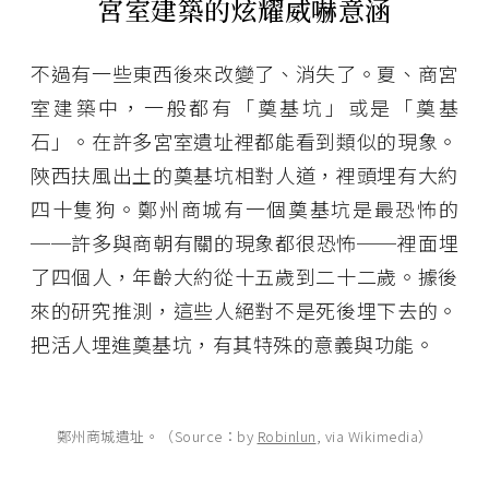
宮室建築的炫耀威嚇意涵
不過有一些東西後來改變了、消失了。夏、商宮
室建築中，一般都有「奠基坑」或是「奠基
石」。在許多宮室遺址裡都能看到類似的現象。
陝西扶風出土的奠基坑相對人道，裡頭埋有大約
四十隻狗。鄭州商城有一個奠基坑是最恐怖的
──許多與商朝有關的現象都很恐怖──裡面埋
了四個人，年齡大約從十五歲到二十二歲。據後
來的研究推測，這些人絕對不是死後埋下去的。
把活人埋進奠基坑，有其特殊的意義與功能。
鄭州商城遺址。（Source：by
Robinlun
, via Wikimedia）