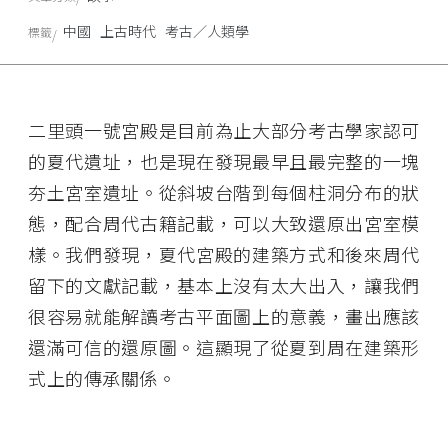
中國
上古時代
考古／人類學
標籤
二里頭一號宮殿是目前為止大部分考古學家認可
的夏代遺址，也是現在發現最早且最完整的一塊
夯土宮室遺址。從斜坡台階到每個柱洞分布的狀
態，配合周代古籍記載，可以大致還原出宮室模
樣。我們發現，夏代宮殿的建築方式和後來周代
留下的文獻記載，基本上沒有太大出入，讓我們
很容易就能解讀考古平面圖上的意義，畫出應該
還滿可信的還原圖。這顯現了從夏到周在建築形
式上的傳承關係。