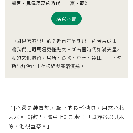
國家，鬼氣森森的時代──夏、商》
購買本書
中國是怎麼出現的？近百年最新出土的考古成果，
讓我們比司馬遷更懂先秦。新石器時代如滿天星斗
般的文化遺留，居所、食物、墓葬、器皿……，勾
勒出鮮活的生存樣貌與部落演進。
[1]
承霤是裝置於屋簷下的長形槽具，用來承接
雨水。《禮記．檀弓上》記載：「既葬各以其服
除，池視重霤。」