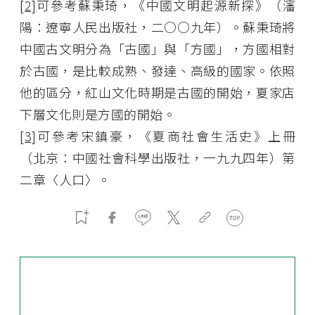
[2]
可參考蘇秉琦，《中國文明起源新探》（瀋
陽：遼寧人民出版社，二○○九年）。蘇秉琦將
中國古文明分為「古國」與「方國」，方國相對
於古國，是比較成熟、發達、高級的國家。依照
他的區分，紅山文化時期是古國的開始，夏家店
下層文化則是方國的開始。
[3]
可參考宋鎮豪，《夏商社會生活史》上冊
（北京：中國社會科學出版社，一九九四年）第
二章〈人口〉。