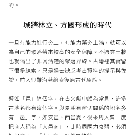
的。
城牆林立、方國形成的時代
一旦有能力進行夯土，有能力築夯土牆，就可以
為自己的聚落帶來較高的安全保障。不過夯土牆
也就隔出了非常清楚的聚落界線。古籍裡其實留
下很多線索，只是過去缺乏考古資料的提示與佐
證，前人很難沿著線索復原古代原貌。
譬如「邑」這個字，在古文獻中頗為常見，許多
古地名都有這個字。與夏朝有密切關係的地名多
有「邑」字，如安邑、西邑夏。後來周人曾一度
把商人稱為「大邑商」，此時周國力衰弱，必須