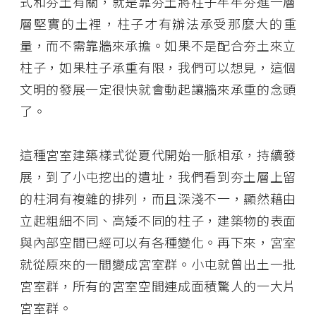
式和夯土有關，就是靠夯土將柱子牢牢夯進一層
層堅實的土裡，柱子才有辦法承受那麼大的重
量，而不需靠牆來承擔。如果不是配合夯土來立
柱子，如果柱子承重有限，我們可以想見，這個
文明的發展一定很快就會動起讓牆來承重的念頭
了。
這種宮室建築樣式從夏代開始一脈相承，持續發
展，到了小屯挖出的遺址，我們看到夯土層上留
的柱洞有複雜的排列，而且深淺不一，顯然藉由
立起粗細不同、高矮不同的柱子，建築物的表面
與內部空間已經可以有各種變化。再下來，宮室
就從原來的一間變成宮室群。小屯就曾出土一批
宮室群，所有的宮室空間連成面積驚人的一大片
宮室群。