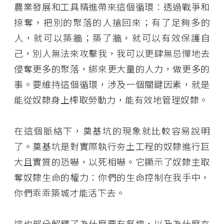
農業發展和工具精進帶來這個循環：透過戰爭和
掠奪，把別的聚落的人搶回來；有了足夠多的
人，就可以築牆；築了牆，就可以有效保護自
己，別人無法來攻擊我，我可以更肆無忌憚地去
侵奪更多的聚落，綁來更大量的人力，做更多的
事。要維持這個循環，涉及一個關鍵因素，就是
能從奴隸身上榨取勞動力，能有效地管理奴隸。
在這個脈絡下，奠基坑的現象就比較容易說明
了。奠基坑是對實際執行夯土工程的奴隸進行巨
大且實質的恐嚇，以死相嚇。它顯示了奴隸主取
奪奴隸生命的權力：你們的生命控制在我手中，
你們乖乖築城才能活下去。
這也部分解釋了為什麼要有祭壇，以及為什麼夯