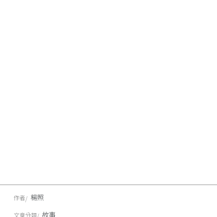
楊照
作者
故事
文章分類