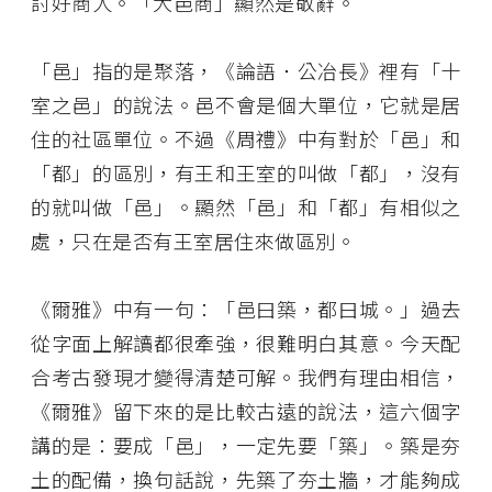
討好商人。「大邑商」顯然是敬辭。
「邑」指的是聚落，《論語．公冶長》裡有「十
室之邑」的說法。邑不會是個大單位，它就是居
住的社區單位。不過《周禮》中有對於「邑」和
「都」的區別，有王和王室的叫做「都」，沒有
的就叫做「邑」。顯然「邑」和「都」有相似之
處，只在是否有王室居住來做區別。
《爾雅》中有一句：「邑曰築，都曰城。」過去
從字面上解讀都很牽強，很難明白其意。今天配
合考古發現才變得清楚可解。我們有理由相信，
《爾雅》留下來的是比較古遠的說法，這六個字
講的是：要成「邑」，一定先要「築」。築是夯
土的配備，換句話說，先築了夯土牆，才能夠成