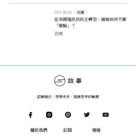
2017-09-25
說書
從英國殖民到民主轉型，緬甸如何不斷
「變臉」？
百噸
認識過去，想像未來
，
描繪世界的輪廓
關於我們
訂閱
頻道