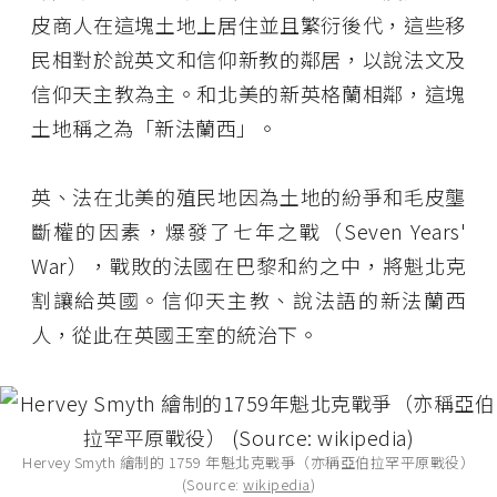
皮商人在這塊土地上居住並且繁衍後代，這些移
民相對於說英文和信仰新教的鄰居，以說法文及
信仰天主教為主。和北美的新英格蘭相鄰，這塊
土地稱之為「新法蘭西」。
英、法在北美的殖民地因為土地的紛爭和毛皮壟
斷權的因素，爆發了七年之戰（Seven Years'
War），戰敗的法國在巴黎和約之中，將魁北克
割讓給英國。信仰天主教、說法語的新法蘭西
人，從此在英國王室的統治下。
Hervey Smyth 繪制的 1759 年魁北克戰爭（亦稱亞伯拉罕平原戰役）
(Source:
wikipedia
)