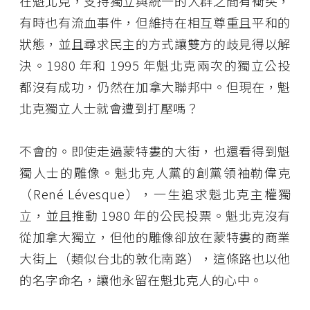
在魁北克，支持獨立與統一的人群之間有衝突，
有時也有流血事件，但維持在相互尊重且平和的
狀態，並且尋求民主的方式讓雙方的歧見得以解
決。1980 年和 1995 年魁北克兩次的獨立公投
都沒有成功，仍然在加拿大聯邦中。但現在，魁
北克獨立人士就會遭到打壓嗎？
不會的。即使走過蒙特婁的大街，也還看得到魁
獨人士的雕像。魁北克人黨的創黨領袖勒偉克
（René Lévesque），一生追求魁北克主權獨
立，並且推動 1980 年的公民投票。魁北克沒有
從加拿大獨立，但他的雕像卻放在蒙特婁的商業
大街上（類似台北的敦化南路），這條路也以他
的名字命名，讓他永留在魁北克人的心中。