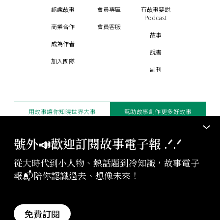
認識故事
會員專區
有故事要說
Podcast
商業合作
會員客服
故事
成為作者
說書
加入團隊
副刊
用故事讓你知曉世界大事
幫助故事創作更多好故事
訂閱電子報
贊助支持
號外📣歡迎訂閱故事電子報 .ᐟ‪‪.ᐟ
從大時代到小人物、熱話題到冷知識，故事電子
版權聲明與轉載規範
報📬陪你認識過去、想像未來！
授權與合作：
contact@storystudio.tw
投稿文章：
gushi@storystudio.tw
StoryStudio Inc. All Rights Reserved.
免費訂閱