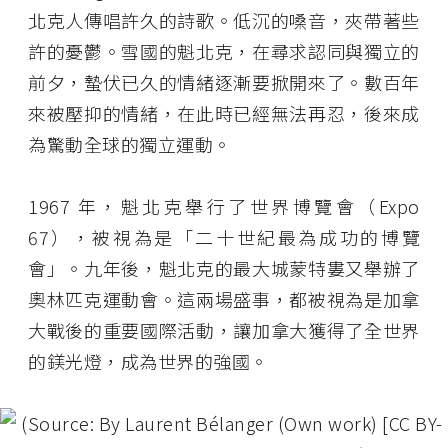
北克人傳唱許久的詩歌。低沉的嗓音，夾帶著些
許的憂鬱。雪國的魁北克，在尋求認同與獨立的
前夕，蟄伏已久的情緒逐漸要掀開來了。數百年
來被壓抑的情緒，在此時已經無法再忍，後來成
為驚動全球的獨立運動。
1967 年，魁北克舉行了世界博覽會（Expo
67），被視為是「二十世紀最為成功的博覽
會」。九年後，魁北克的最大城蒙特婁又舉辦了
奧林匹克運動會。這兩場盛事，都被視為是加拿
大戰後的重要國際活動，讓加拿大獲得了全世界
的鎂光燈，成為世界的強國。