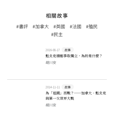
相關故事
#書評
#加拿大
#英國
#法國
#殖民
#民主
2016-08-17
故事
魁北克積極爭取獨立，為的是什麼？
胡川安
2014-11-11
故事
為「祖國」而戰？──加拿大、魁北克
與第一次世界大戰
胡川安