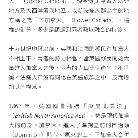
大」（Upper Canada）；現今魁北克省大部分
地方及大西洋濱海地區，以新法裔族群為主的地
方稱之為「下加拿大」（Lower Canada）。這
樣的劃分，多少是顧慮到兩者難以融合的特質。
十九世紀中葉以前，英國和法國的移民在加拿大
不相上下，兩者的勢力相當。當英國移民開始大
量進入加拿大之後，兩者的人口比例產生了不平
衡。法裔人口沒有同化在英語族群之中，反而增
加其危機感。
1867 年，英國國會通過『英屬北美法』
（
British North America Act
），這是現代加拿
大的前身。加拿大，進入了準獨立前的自治領
（Dominion）時代。原來的上、下加拿大合併