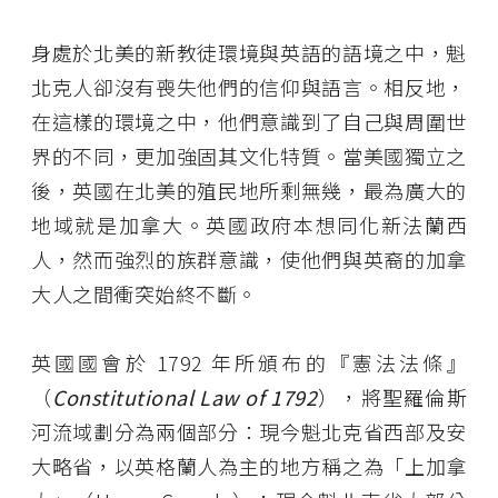
身處於北美的新教徒環境與英語的語境之中，魁
北克人卻沒有喪失他們的信仰與語言。相反地，
在這樣的環境之中，他們意識到了自己與周圍世
界的不同，更加強固其文化特質。當美國獨立之
後，英國在北美的殖民地所剩無幾，最為廣大的
地域就是加拿大。英國政府本想同化新法蘭西
人，然而強烈的族群意識，使他們與英裔的加拿
大人之間衝突始終不斷。
英國國會於 1792 年所頒布的『憲法法條』
（
Constitutional Law of 1792
），將聖羅倫斯
河流域劃分為兩個部分：現今魁北克省西部及安
大略省，以英格蘭人為主的地方稱之為「上加拿