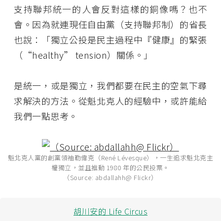
支持聯邦統一的人會反對這樣的銅像嗎？也不
會。因為就連現任自由黨（支持聯邦制）的省長
也說：「獨立公投是民主過程中『健康』的緊張
（“healthy” tension）關係。」
是統一，或是獨立，我們都要在民主的空氣下尋
求解決的方法。從魁北克人的經驗中，或許能給
我們一點思考。
魁北克人黨的創黨領袖勒偉克（René Lévesque），一生追求魁北克主
權獨立，並且推動 1980 年的公民投票。
（Source: abdallahh@ Flickr）
胡川安的 Life Circus