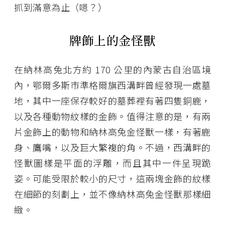
抓到滿意為止（嗯？）
牌飾上的金怪獸
在納林高兔北方約 170 公里的內蒙古自治區境
內，鄂爾多斯市準格爾旗西溝畔曾經發現一處墓
地，其中一座保存較好的墓葬裡有著四隻銅鹿，
以及各種動物紋樣的金飾。值得注意的是，有兩
片金飾上的動物和納林高兔金怪獸一樣，有著鹿
身、鷹嘴，以及巨大繁複的角。不過，西溝畔的
怪獸圖樣是平面的浮雕，而且其中一件呈現跪
姿。可能受限於較小的尺寸，這兩塊金飾的紋樣
在細節的刻劃上，並不像納林高兔金怪獸那樣細
緻。