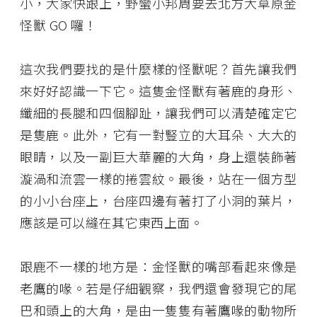
小，大家快跟上，野蠻小邦周要去北方大草原金
怪獸 GO 囉！
這次我們要找的是什麼樣的怪獸呢？首先讓我們
來好好認識一下它。這隻金怪獸有著鹿的身形、
纖細的長腿和四個腳趾，讓我們可以清楚確定它
是隻鹿。此外，它有一對豎立的大耳朵、大大的
眼睛，以及一副巨大華麗的大角，身上還裝飾著
漩渦和流雲一樣的捲雲紋。最後，站在一個方型
的小小台座上，台座四邊有著打了小洞的葉片，
應該是可以縫在其它東西上面。
跟鹿不一樣的地方是：金怪獸的嘴部看起來像是
老鷹的喙。若是仔細觀察，我們還會發現它的尾
巴和頭上的大角，是由一隻隻有著鷹喙的動物所