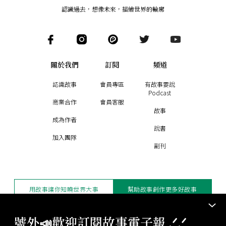
認識過去，想像未來
，
描繪世界的輪廓
關於我們
訂閱
頻道
認識故事
會員專區
有故事要說
Podcast
商業合作
會員客服
故事
成為作者
說書
加入團隊
副刊
用故事讓你知曉世界大事
幫助故事創作更多好故事
訂閱電子報
贊助支持
號外📣歡迎訂閱故事電子報 .ᐟ‪‪.ᐟ