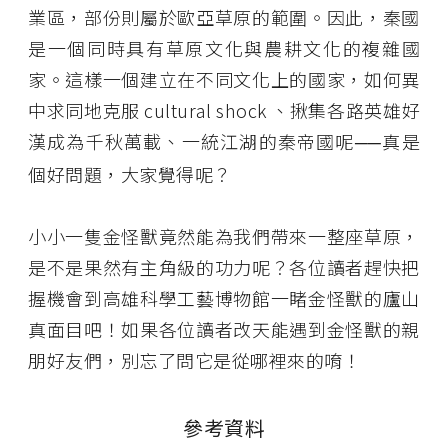
業區，部份則屬於歐亞草原的範圍。因此，秦國
是一個同時具有草原文化與農耕文化的複雜國
家。這樣一個建立在不同文化上的國家，如何異
中求同地克服 cultural shock 、揪集各路英雄好
漢成為千秋萬載、一統江湖的秦帝國呢
真是
──
個好問題，大家覺得呢？
小小一隻金怪獸竟然能為我們帶來一整座草原，
是不是果然有主角級的功力呢？各位讀者趕快把
握機會到高雄科學工藝博物館一睹金怪獸的廬山
真面目吧！如果各位讀者改天能遇到金怪獸的親
朋好友們，別忘了問它是從哪裡來的唷！
參考資料