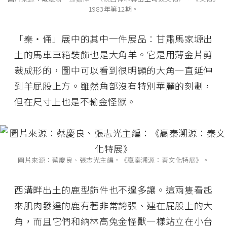
1983年第12期。
「秦‧俑」展中的其中一件展品：甘肅馬家塬出
土的馬車車箱裝飾也是大角羊。它是用薄金片剪
裁成形的，圖中可以看到很明顯的大角一直延伸
到羊屁股上方。雖然角部沒有特別華麗的刻劃，
但在尺寸上也是不輸金怪獸。
圖片來源：蔡慶良、張志光主編，《嬴秦溯源：秦文化特展》。
西溝畔出土的鹿型飾件也不遑多讓。這兩隻看起
來肌肉發達的鹿有著非常誇張、連在屁股上的大
角，而且它們和納林高兔金怪獸一樣站立在小台