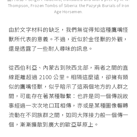
Thompson, Frozen Tombs of Siberia: the Pazyryk Burials of Iron
Age Horsemen.
由於文字材料的缺乏，我們無從得知這種鷹嘴怪
獸所代表的意義。不過，近似於金怪獸的外觀，
還是透露了一些耐人尋味的訊息。
從西伯利亞、內蒙古到陜西北部，兩者之間的直
線距離超過 2100 公里。相隔這麼遠，卻擁有類
似的鷹嘴怪獸，似乎暗示了這兩個地方的人群之
間，可能存在著某種聯繫：也許是同一個傳說故
事經過一次次地口耳相傳，亦或是某種圖像輾轉
流動在不同族群之間，如同大隊接力般一個傳一
個，漸漸擴散到廣大的歐亞草原上。