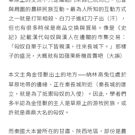
與周圍的農耕民族互動。最為人所知的互動方式
之一就是打架相殺、白刀子進紅刀子出（汗），
但也有很多時候是商品交換與貿易。像是《史
記》記載漢代匈奴與漢人在邊關的市集交易：
「匈奴自單于以下皆親漢，往來長城下。」那樣
子的盛況，大概就有如蘋果新機首賣吧（大誤）
本文主角金怪獸出土的地方
納林高兔位處於
──
草原地帶的邊緣、正在秦長城附近（秦長城的建
立，就是為了抵禦匈奴的入侵）。因此，學者們
多半認為金怪獸的主人是草原上的游牧民族，或
許就是鼎鼎大名的匈奴。
而秦國大本營所在的甘肅、陜西地區，部份是農