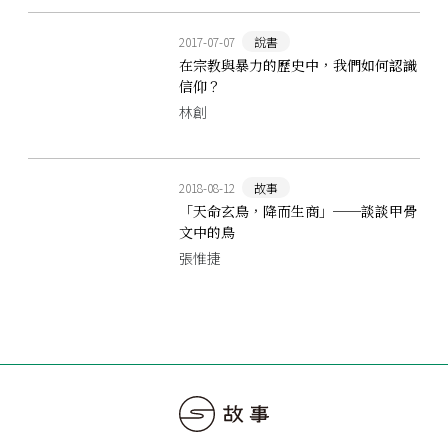
2017-07-07
說書
在宗教與暴力的歷史中，我們如何認識
信仰？
林創
2018-08-12
故事
「天命玄鳥，降而生商」──談談甲骨
文中的鳥
張惟捷