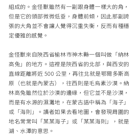
組成的。金怪獸雖然有一副跟身體一樣大的角，
但是它的頭部微微低垂，身體前傾，因此那副誇
張的大角並不會讓人覺得沉重失衡，反而有種穩
定優雅的感覺。
金怪獸來自陝西省榆林市神木縣一個叫做「納林
高兔」的地方。這裡是陜西省的北部，與西安的
直線距離將近 500 公里，再往北就是鄂爾多斯高
原（也就是內蒙古），往西則是毛烏素沙漠。納
林高兔雖然位於沙漠的邊緣，但它並不是沙漠，
而是有水源的濕灘地，在蒙古語中稱為「海子」
或「海則」。讀者如果去看地圖，會發現周圍的
地名常常叫「某某海子」或「某某海則」，就是
湖、水潭的意思。