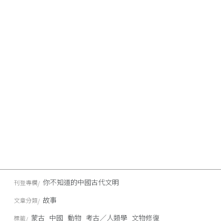
你不知道的中國古代文明
刊登專欄
故事
文章分類
蒙古
中國
動物
考古／人類學
文物修復
標籤