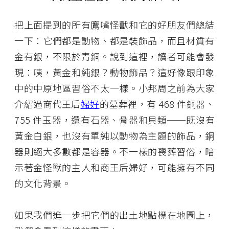
把上面提到的所有鷹嘴怪獸和它的好朋友們總結
一下：它們都是動物、都是裝飾品，而且材質有
金有銀，不限於青銅。說到這裡，讀者可能會發
現：咦，黃金和純銀？動物飾品？這好像跟印象
中的中原地區習俗不太一樣。小邦周之前為大家
介紹過商代王后
婦好
的墓葬裡，有 468 件銅器、
755 件玉器，還有石器、骨器和貝類──既沒有
黃金白銀，也沒有單純以動物為主題的飾品，銅
器則絕大多數都是容器。不一樣的喪葬習俗，暗
示著金怪獸的主人和商王后婦好，可能擁有不同
的文化背景。
如果我們進一步把它們的出土地點標在地圖上，