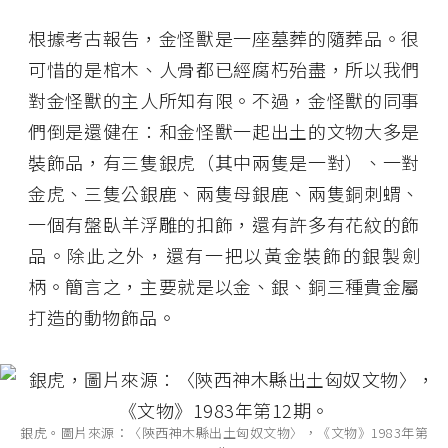
根據考古報告，金怪獸是一座墓葬的隨葬品。很
可惜的是棺木、人骨都已經腐朽殆盡，所以我們
對金怪獸的主人所知有限。不過，金怪獸的同事
們倒是還健在：和金怪獸一起出土的文物大多是
裝飾品，有三隻銀虎（其中兩隻是一對）、一對
金虎、三隻公銀鹿、兩隻母銀鹿、兩隻銅刺蝟、
一個有盤臥羊浮雕的扣飾，還有許多有花紋的飾
品。除此之外，還有一把以黃金裝飾的銀製劍
柄。簡言之，主要就是以金、銀、銅三種貴金屬
打造的動物飾品。
銀虎。圖片來源：〈陝西神木縣出土匈奴文物〉，《文物》1983年第