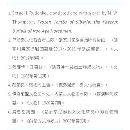
Sergei I. Rudenko, translated and with a pref. by M. W.
Thompson,
Frozen Tombs of Siberia: the Pazyryk
Burials of Iron Age Horsemen
.
早期秦文化聯合考古隊、張家川回族自治縣博物館，〈張
家川馬家塬戰國墓地2010～2011 年發掘簡報〉，《文
物》2012年8月。
戴應新、孫嘉祥，〈陝西神木縣出土匈奴文物〉，《文
物》1983年第12期。
蔡慶良、張志光主編，《嬴秦溯源：秦文化特展》。
伊克昭盟文物工作站、內蒙古文物工作隊，〈西溝畔匈奴
墓〉，《文物》1980第7期。
烏恩岳斯圖，〈關於早期游牧入文化研究中的幾個問
題〉，《內蒙古文物考古》2003年第2期。