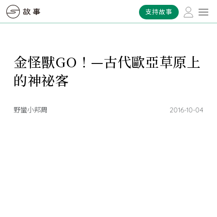
支持故事
金怪獸GO！—古代歐亞草原上
的神祕客
野蠻小邦周
2016-10-04