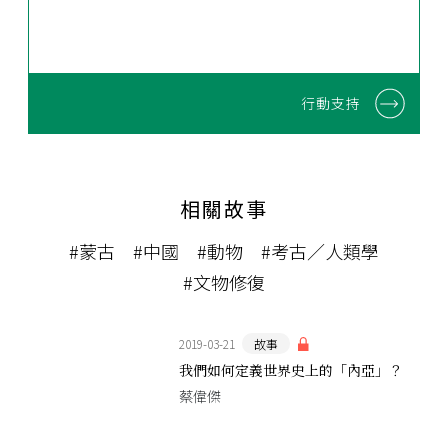
行動支持
相關故事
#蒙古
#中國
#動物
#考古／人類學
#文物修復
2019-03-21
故事
我們如何定義世界史上的「內亞」？
蔡偉傑