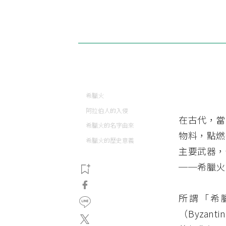
希臘火
阿拉伯人的入侵
在古代，當
希臘火的名字由來
物料，點燃
希臘火的歷史意義
主要武器，
──希臘火（G
所謂「希
（Byzan