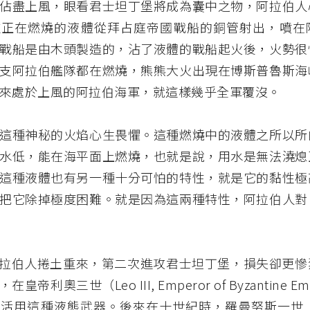
佔盡上風，眼看君士坦丁堡將成為囊中之物，阿拉伯人
種正在燃燒的液體從拜占庭帝國戰船的銅管射出，噴在
戰船是由木頭製造的，沾了液體的戰船起火後，火勢很
支阿拉伯艦隊都在燃燒，熊熊大火出現在博斯普魯斯海
來處於上風的阿拉伯海軍，就這樣幾乎全軍覆沒。
這種神秘的火焰心生畏懼。這種燃燒中的液體之所以所
水低，能在海平面上燃燒，也就是說，用水是無法澆熄
這種液體也有另一種十分可怕的特性，就是它的黏性極
把它除掉極度困難。就是因為這兩種特性，阿拉伯人對
，阿拉伯人捲土重來，第二次進攻君士坦丁堡，損失卻更
皇帝利奧三世（Leo III, Emperor of Byzantine E
活用這種液態武器。後來在十世紀時，羅曼努斯一世（Rom