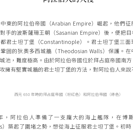
中東的阿拉伯帝國（Arabian Empire）崛起，他們
手的波斯薩珊王朝（Sasanian Empire）後，便把
都君士坦丁堡（Constantinople）。君士坦丁堡三
固的狄奧多西城牆（Theodosian Walls）保護。
城池，難度極高。由於阿拉伯帝國位於拜占庭帝國南方
攻擁有堅實城牆的君士坦丁堡的方法，對阿拉伯人來說
西元 650 年時的拜占庭帝國（粉紅色）和阿拉伯帝國（綠色）
73 年，阿拉伯人準備了一支龐大的海上艦隊，在博
orus）築起了圍堵之勢，想從海上征服君士坦丁堡。初