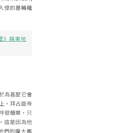
企圖入侵的基輔羅
堡》與東地
於為甚麼它會
上，拜占庭帝
呼很簡單，只
e），這是因為他
他們的龐大艦