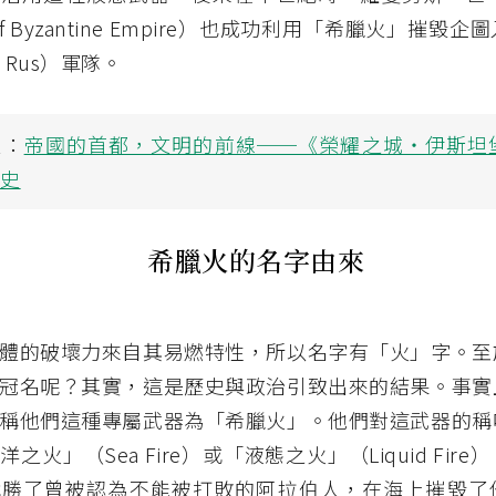
r of Byzantine Empire）也成功利用「希臘火」摧毀
n Rus）軍隊。
讀：
帝國的首都，文明的前線──《榮耀之城・伊斯坦
展史
希臘火的名字由來
體的破壞力來自其易燃特性，所以名字有「火」字。至
冠名呢？其實，這是歷史與政治引致出來的結果。事實
稱他們這種專屬武器為「希臘火」。他們對這武器的稱
之火」（Sea Fire）或「液態之火」（Liquid Fir
戰勝了曾被認為不能被打敗的阿拉伯人，在海上摧毀了