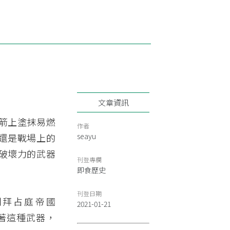
文章資訊
箭上塗抹易燃
作者
還是戰場上的
seayu
破壞力的武器
刊登專欄
即食歷史
刊登日期
期拜占庭帝國
2021-01-21
靠著這種武器，