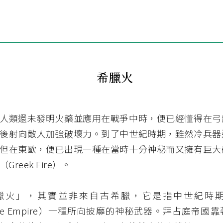
希臘火
人類還未發明火藥並應用在戰爭中時，便已經懂得在弓
後射向敵人加強破壞力。到了中世紀時期，雖然冷兵器
但在東歐，便已出現一種在當時十分神秘而又擁有巨大
reek Fire）。
臘火」，其實並非來自古希臘，它是指中世紀時
tine Empire）一種所向披靡的神秘武器。拜占庭帝國