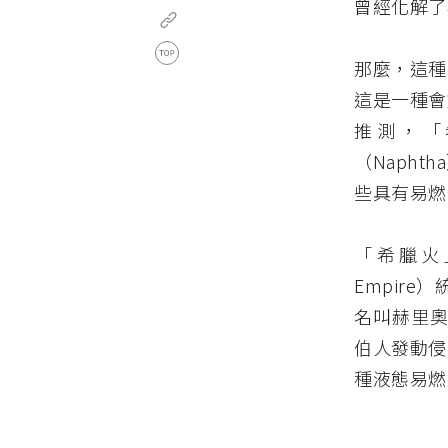
曾經化解了
那麼，這種
這是一種會
推測，「
（Napht
些具有易燃
「希臘火」是在
Empire
名叫赫里奧波
伯人發動侵
種液態易燃