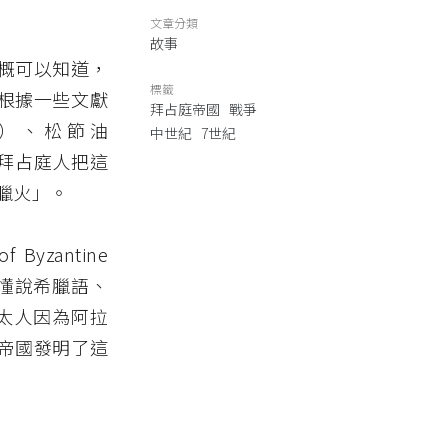
文章分類
故事
概可以知道，
標籤
根據一些文獻
拜占庭帝國
戰爭
e）、松節油
中世紀
7世紀
。拜占庭人把這
臘火」。
Byzantine
一位懂說希臘語、
的猶太人因為阿拉
帝國發明了這