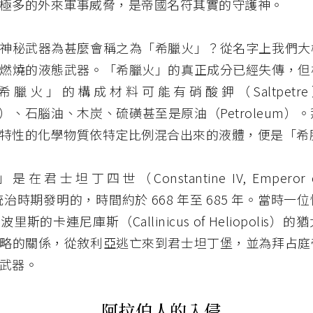
極多的外來軍事威脅，是帝國名符其實的守護神。
神秘武器為甚麼會稱之為「希臘火」？從名字上我們大
燃燒的液態武器。「希臘火」的真正成分已經失傳，但
希臘火」的構成材料可能有硝酸鉀（Saltpetr
ha）、石腦油、木炭、硫磺甚至是原油（Petroleum）
特性的化學物質依特定比例混合出來的液體，便是「希
君士坦丁四世（Constantine IV, Emperor of 
）統治時期發明的，時間約於 668 年至 685 年。當時
里斯的卡連尼庫斯（Callinicus of Heliopolis）
略的關係，從敘利亞逃亡來到君士坦丁堡，並為拜占庭
武器。
阿拉伯人的入侵