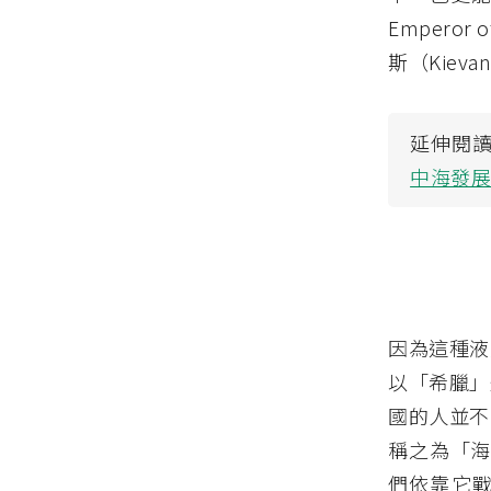
Empero
斯（Kieva
延伸閱
中海發
因為這種液
以「希臘」
國的人並不
稱之為「海洋
們依靠它