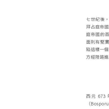
七世紀後，
拜占庭帝國對
庭帝國的首
面則有堅實鞏
陷這樣一個
方經陸路進
西元 6
（Bosp