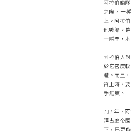
阿拉伯艦隊
之際，一
上。阿拉伯
他戰船。整
一瞬間，本
阿拉伯人對
於它密度較
體。而且，
質上時，要
手無策。
717 年
拜占庭帝國，在
下，已更能