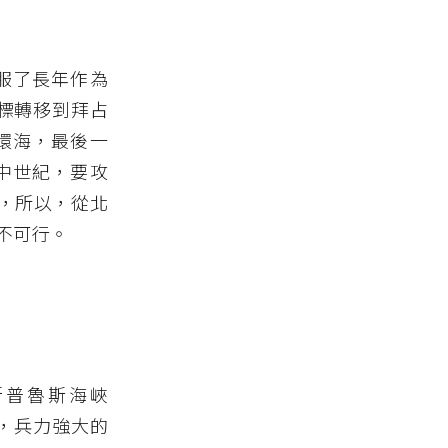
征服了長年作為
目標轉移到拜占
面環海，最後一
在中世紀，要攻
，所以，從北
不可行。
斯普魯斯海峽
時，兵力強大的