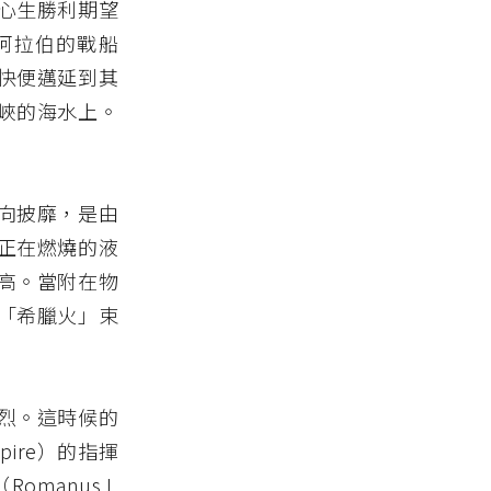
心生勝利期望
阿拉伯的戰船
快便邁延到其
峽的海水上。
向披靡，是由
正在燃燒的液
高。當附在物
「希臘火」束
慘烈。這時候的
mpire）的指揮
anus I,