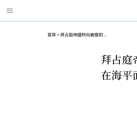
首頁
拜占庭帝國所向披靡的 ...
拜占庭
在海平