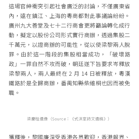
這場官紳衝突引起社會廣泛的討論，不僅廣東省
內，遠在鎮江、上海的粵商都對此事議論紛紛。
廣州九大善堂及七十二行商會更將籲論轉化成行
動，擬定以股份公司形式實行商辦，透過集股二
千萬元，以證商辦的可能性，從以使梁黎兩人脫
罪。由於這一階段的集股相當成功，「破壞路
政」一罪自然不攻而破，朝廷遂下旨要求岑釋放
梁黎兩人，兩人最終在 2 月 14 日被釋放，粵漢
鐵路於是全歸商辦，番禺知縣柴維桐也因而被免
職。
梁慶桂遺像（Source：《式洪室詩文遺稿》）
獲釋後，黎國廉深受香港各界歡迎，香港報界、