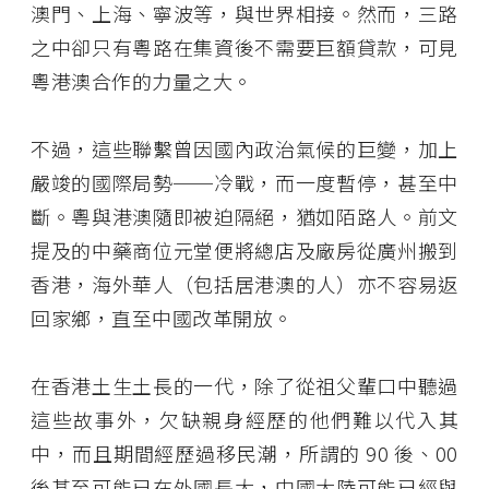
澳門、上海、寧波等，與世界相接。然而，三路
之中卻只有粵路在集資後不需要巨額貸款，可見
粵港澳合作的力量之大。
不過，這些聯繫曾因國內政治氣候的巨變，加上
嚴竣的國際局勢──冷戰，而一度暫停，甚至中
斷。粵與港澳隨即被迫隔絕，猶如陌路人。前文
提及的中藥商位元堂便將總店及廠房從廣州搬到
香港，海外華人（包括居港澳的人）亦不容易返
回家鄉，直至中國改革開放。
在香港土生土長的一代，除了從祖父輩口中聽過
這些故事外，欠缺親身經歷的他們難以代入其
中，而且期間經歷過移民潮，所謂的 90 後、00
後甚至可能已在外國長大，中國大陸可能已經與