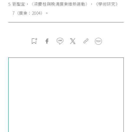
劉聖宜，〈梁慶桂與晚清廣東維新運動〉，《學術研究》
7（廣東：2004）。