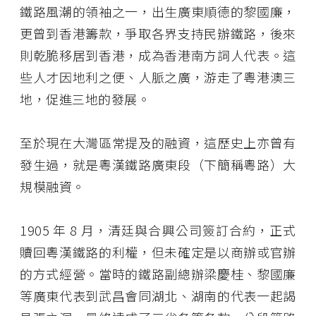
鐵路風潮的領袖之一，出生廣東順德的黎國廉，
更曾到香港籌款，爭取各界支持民辦鐵路，後來
則乾脆移居到香港，成為香港南方詞人代表。這
些人才因地利之便、人脈之廣，游走了粵港澳三
地，促進三地的發展。
至於現在大灣區常提及的融資，這歷史上亦曾有
發生過，就是粵漢鐵路廣東段（下簡稱粵路）大
規模融資。
1905 年 8 月，清廷與合興公司簽訂合約，正式
贖回粵漢鐵路的利權，但未確定是以商辦或官辦
的方式經營。當時的鐵路副總辦梁慶桂、黎國廉
等廣東代表到武昌會同湖北、湖南的代表一起謁