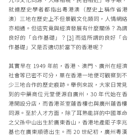
就連歷史學者都指出粵港澳（歷史上稱作省港
澳）三地在歷史上不但景觀文化類同，人情網絡
亦相通。但這究竟與經濟發展有什麼關係？為謂
良好的「合作基礎」？
[3]
而這所謂的良好「合
作基礎」又是否適切於當下的香港呢？
其實早在 1949 年前，香港、澳門、廣州在經濟
社會等已密不可分，單在香港一地便可觀察到不
少三地合作的歷史痕跡。舉例來說，大家日常見
到的中藥商位元堂便源自廣州，30 年代始在香
港開設分店，而香港茶室蓮香樓也與廣州蓮香樓
同源。至於人才方面，除了耳熟能詳的中國革命
之父孫中山出生於廣東香山，香港地產鉅子李兆
基也在廣東順德出生。而 20 世紀初，廣州粵漢