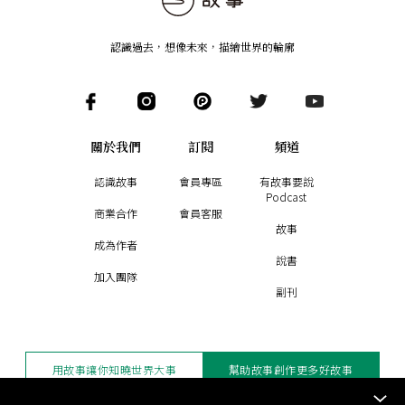
認識過去，想像未來
，
描繪世界的輪廓
關於我們
訂閱
頻道
認識故事
會員專區
有故事要說
Podcast
商業合作
會員客服
故事
成為作者
說書
加入團隊
副刊
用故事讓你知曉世界大事
幫助故事創作更多好故事