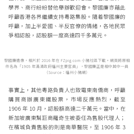
學界、商行紛紛替他舉辦歡迎會。黎國廉亦藉此
呼籲香港各界繼續支持粵路集股。隨着黎國廉的
呼籲，加上半愛國、半反官僚的情緒，各地民眾
爭相認股，認股額一度高達四千多萬元。
黎國廉遺像，相片於 2016 年在 FZpig.com 小豬社區下載。網頁將原相
件名為「1905 年滿清政府福州主要官員」，黎國廉正是相中其中一員
（Source：福州小豬網）
事實上，其他粵路負責人也致電東南僑商，呼籲
購買商辦廣東鐵股票，市場反應熱烈，截至
1906 年 10 月，認股額高達二千萬元。當中，在
新加坡廣東幫巨商羅奇生被委任為售股代理人；
在檳城負責售股的則是南華醫院，至 1906 年 3