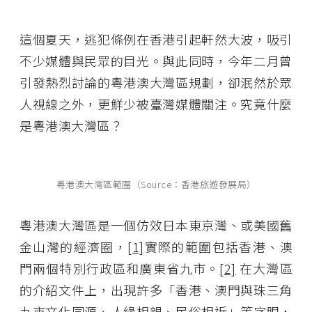
這個夏天，逃犯條例在香港引起軒然大波，吸引
不少媒體與民眾的目光。與此同時，今年二月曾
引發熱烈討論的粵港澳大灣區規劃，卻泯然於眾
人視線之外，更鮮少被臺灣媒體關注。究竟什麼
是粵港澳大灣區？
粵港澳大灣區範圍（Source：香港旅遊發展局）
粵港澳大灣區是一個仿效日本東京灣、或美國舊
金山灣的經濟圈，
[1]
實際的範圍包括香港、澳
門兩個特別行政區和廣東省九市。
[2]
在大灣區
的介紹文件上，出現許多「香港、澳門與珠三角
九市文化同源、人緣相親、民俗相近」等字眼，