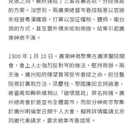
見張之洞，最終達成了三省各籌各款、分段築路
的方案。沒想到，兩廣東總督岑春煊執意以官辦
來經營粵漢鐵路，打算以加征糧稅、鹽捐、礮台
捐的方式，甚至要外債來抵制商辦，結果引起廣
東紳商不滿。
1906 年 1 月 10 日，廣東紳商聚集在廣濟醫院開
會，會上人士強烈反對岑的做法，堅持商辦。兩
天後，廣州知府陳望曾等受岑春煊之命，前往醫
院商討籌款方法，梁慶桂、黎國廉因言詞過激，
被番禺知縣柴維桐以「破壞路政」罪名拘捕。廣
州總商會於是宣布全體罷市，而部分紳商亦聚集
於廣州明倫堂召開千人大會，擬將詳情電請北京
同鄉代奏請求，要求撤革岑春煊等。