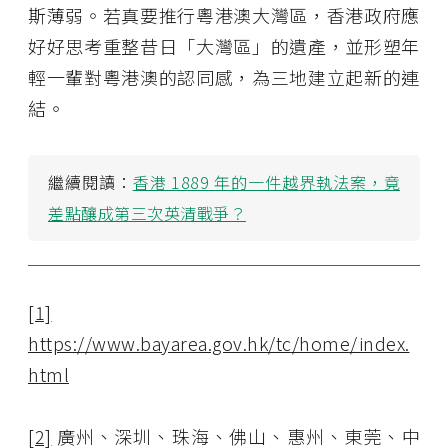
斯薄弱。若真要推行粵港澳大灣區，香港政府應
好好思考重整昔日「大灣區」的遺產，並形塑年
輕一輩對粵港澳的認同感，為三地建立起新的連
結。
繼續閱讀：
香港 1889 年的一件越界執法案，竟
差點釀成第三次英清戰爭？
[1]
https://www.bayarea.gov.hk/tc/home/index.
html
[2]
廣州、深圳、珠海、佛山、惠州、東莞、中