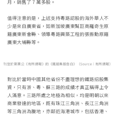
月，銷售了 7 萬多股。
值得注意的是，上述支持粵路認股的海外華人不
少是來自廣東省，如新加坡廣東幫巨商羅奇生原
籍廣東新會縣、領導粵路興築工程的張振勳原籍
廣東大埔縣等。
刊登於鄭貫公《有所謂報》的《鐵路集股告白》（Source：有所謂報）
對比於當時中國其他省份不盡理想的鐵路招股集
資，只有浙、粵、蘇三路的成績才真正稱得上令
人滿意。三路所處之地極為相似，均是明朝以來
商業發達的地區，既有珠江三角洲、長江三角洲
等三角洲為腹地，亦鄰近海港城市，包括香港、