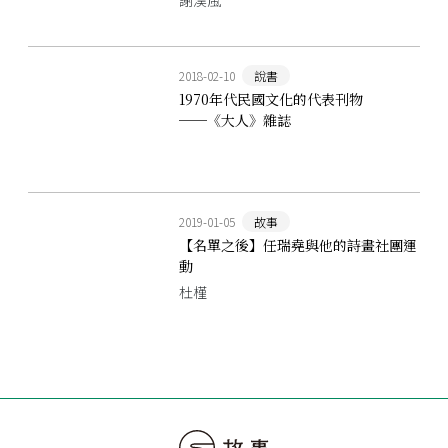
謝淏嵐
2018-02-10
說書
1970年代民國文化的代表刊物
──《大人》雜誌
2019-01-05
故事
【名單之後】任瑞堯與他的詩畫社團運
動
杜槿