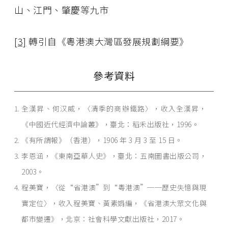
山、江門、肇慶等九市
[3]
轉引自《粵港澳大灣區發展規劃綱要》
參考資料
全漢昇、何汉威，〈清季的商辦鐵路〉，收入全漢昇，
《中國近代經濟中論叢》，臺北：稻禾出版社，1996。
《有所謂報》（香港），1906 年 3 月 3 至 15 日。
李恩涵，《東南亞華人史》，臺北：五南圖書出版公司，
2003。
程美寶，〈從“省港澳”到“粵港澳”──歷史失憶與現
實定位〉，收入程美寶、黃素娟編，《省港澳大眾文化與
都市變遷》，北京：社會科學文獻出版社，2017。