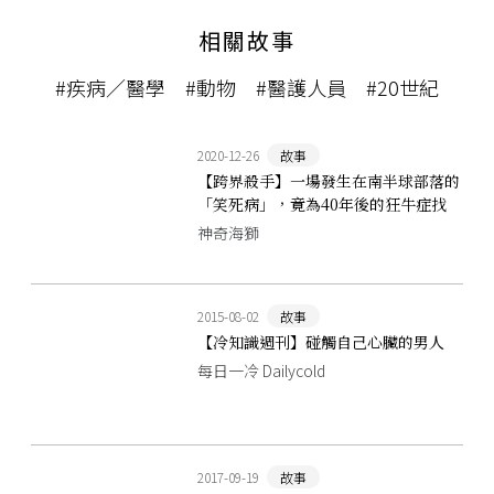
相關故事
#疾病／醫學
#動物
#醫護人員
#20世紀
2020-12-26
故事
【跨界殺手】一場發生在南半球部落的
「笑死病」，竟為40年後的狂牛症找
到了病因？新幾內亞的「庫魯症」
神奇海獅
2015-08-02
故事
【冷知識週刊】碰觸自己心臟的男人
每日一冷 Dailycold
2017-09-19
故事