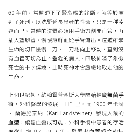
60 年前，當醫師下了腎衰竭的診斷，就等於宣
判了死刑，以洗腎延長患者的性命，只是一種凌
遲而已。當時的洗腎必須用手術刀割開血管，再
插入塑膠管，慢慢讓鮮血從手臂流出。這道維繫
生命的切口慢慢一刀、一刀地向上移動，直到沒
有血管可切為止。垂危的病人，四肢佈滿了象徵
死亡的十字傷痕，此時死神才會緩緩地取走他的
生命。
上個世紀初，約翰霍普金斯大學開始推廣
無菌手
術
，外科醫學的發展一日千里。而 1900 年卡爾
· 蘭德施泰納（Karl Landsteiner）發現人類的
血型
，讓輸血變成可能，外科手術中患者的存活
率從此增加。 1912 年，發展出
血管接合
的技