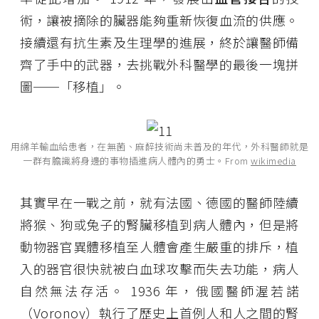
術，讓被摘除的臟器能夠重新恢復血流的供應。
接續還有抗生素及生理學的進展，終於讓醫師備
齊了手中的武器，去挑戰外科醫學的最後一塊拼
圖──「移植」。
用綿羊輸血給患者，在無菌、麻醉技術尚未普及的年代，外科醫師就是
一群有膽識將身邊的事物插進病人體內的勇士。From
wikimedia
其實早在一戰之前，就有法國、德國的醫師陸續
將猴、狗或兔子的腎臟移植到病人體內，但是將
動物器官異體移植至人體會產生嚴重的排斥，植
入的器官很快就被白血球攻擊而失去功能，病人
自然無法存活。 1936 年，俄國醫師渥若諾
（Voronoy）執行了歷史上首例人和人之間的腎