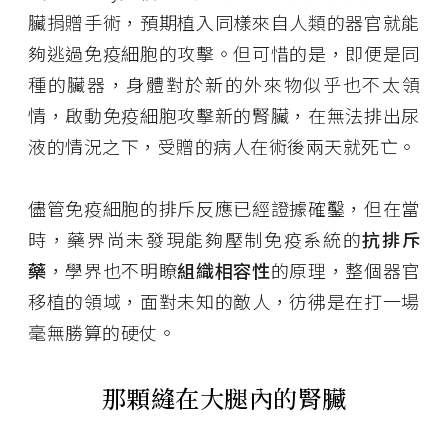
臟捐贈手術，預期植入同樣來自人類的器官就能
夠逃過免疫細胞的攻擊。但可惜的是，即便是同
種的臟器，身體對於新的外來物似乎也不太領
情，啟動免疫細胞攻擊新的腎臟，在無法排出尿
液的情況之下，受贈的病人在術後兩天就死亡。
儘管免疫細胞的排斥反應已經證據確鑿，但在當
時，藥界尚未發現能夠壓制免疫系統的
抗排斥
藥
，學界也不明瞭
組織相容性
的原理，整個器官
移植的領域，面對未知的敵人，彷彿是在打一場
毫無勝算的硬仗。
那顆縫在大腿內的腎臟