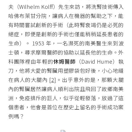
夫（Wilhelm Kolff）先生來訪，將洗腎技術傳入
哈佛布萊甘分院，讓病人在機器的幫助之下，能
有時間嘗試創新的手術（此時腎衰竭仍是必死的
絕症，即便是創新的手術也僅能稍稍延長患者的
生命）。 1953 年，一名瀕死的南美醫生來到波
士頓，尋求摩爾醫師的協助以延長他的生命。外
科團隊裡由年輕的
休姆醫師
（David Hume）執
刀，他將大愛的腎臟用塑膠袋包好後，小心地縫
在病人的大腿內
[2]
。出乎意外的是，那顆大腿
內的腎臟居然讓病人順利出院且飛回了故鄉南美
洲，免疫排斥的巨人，似乎從輕發落，放過了這
個患者，他會是首位在歷史上留名的手術成功案
例嗎？