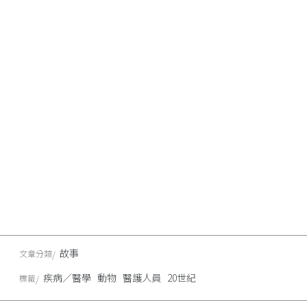
故事
文章分類
疾病／醫學
動物
醫護人員
20世紀
標籤