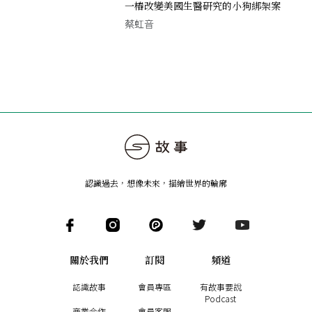
一樁改變美國生醫研究的小狗綁架案
蔡虹音
認識過去，想像未來
，
描繪世界的輪廓
關於我們
訂閱
頻道
認識故事
會員專區
有故事要說
Podcast
商業合作
會員客服