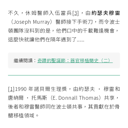
不久，休姆醫師入伍當兵
[3]
，由
約瑟夫穆雷
（Joseph Murray）醫師接下手術刀，而令波士
頓團隊沒料到的是，他們口中的千載難逢機會，
這麼快就讓他們在隔年遇到了......
繼續閱讀：
奇蹟的聖誕節：器官移植簡史（二）
[1]
1990 年諾貝爾生理獎，由約瑟夫 · 穆雷和
唐納爾 · 托馬斯（E. Donnall Thomas）共享，
後者和穆雷醫師同在波士頓共事，其貢獻在於骨
髓移植領域。