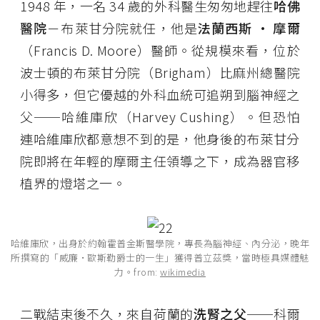
1948 年，一名 34 歲的外科醫生匆匆地趕往
哈佛
醫院
－布萊甘分院就任，他是
法蘭西斯 · 摩爾
（Francis D. Moore）醫師。從規模來看，位於
波士頓的布萊甘分院（Brigham）比麻州總醫院
小得多，但它優越的外科血統可追朔到腦神經之
父──哈維庫欣（Harvey Cushing）。但恐怕
連哈維庫欣都意想不到的是，他身後的布萊甘分
院即將在年輕的摩爾主任領導之下，成為器官移
植界的燈塔之一。
哈維庫欣，出身於約翰霍普金斯醫學院，專長為腦神經、內分泌，晚年
所撰寫的「威廉·歐斯勒爵士的一生」獲得普立茲獎，當時極具媒體魅
力。from:
wikimedia
二戰結束後不久，來自荷蘭的
洗腎之父
──科爾