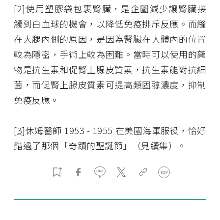
[2]
使用塑膠袋包裹腎臟，是企圖減少讓腎臟接
觸到白血球的機會，以降低免疫排斥反應。而縫
在大腿內側的原因，是因為腎臟在人體內的位置
較為隱密，手術上較為困難。當時可以使用的藥
物是抗生素和促腎上腺皮質素，抗生素能對抗細
菌，而促腎上腺皮質素可提高類固醇濃度，抑制
免疫反應。
[3]
休姆醫師 1953 - 1955 在美國海軍服役，恰好
錯過了那個「奇蹟的聖誕節」（見續集）。