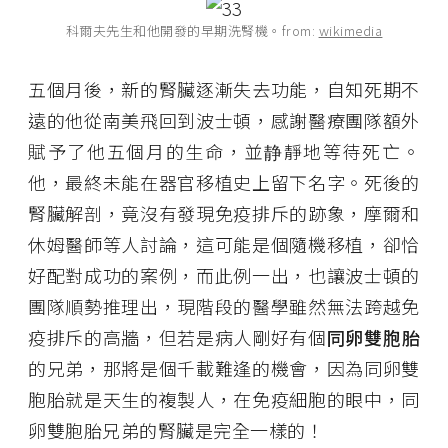
科爾夫先生和他開發的早期洗腎機。from:
wikimedia
五個月後，新的腎臟逐漸失去功能，自知死期不
遠的他從南美飛回到波士頓，感謝醫療團隊額外
賦予了他五個月的生命，並静靜地等待死亡。
他，最終未能在器官移植史上留下名字。死後的
腎臟解剖，竟沒有發現免疫排斥的跡象，摩爾和
休姆醫師等人討論，這可能是個隨機移植，卻恰
好配對成功的案例，而此例一出，也讓波士頓的
團隊順勢推理出，現階段的醫學雖然無法跨越免
疫排斥的高牆，但若是病人剛好有個
同卵雙胞胎
的兄弟，那將是個千載難逢的機會，因為同卵雙
胞胎就是天生的複製人，在免疫細胞的眼中，同
卵雙胞胎兄弟的腎臟是完全一樣的！