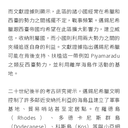
而文獻證據則顯示，此區的諸小國經常在希臘和
西臺的勢力之間搖擺不定，戰事頻繁。邁錫尼希
臘跟西臺帝國均希望在此區擴大影響力，建立威
信，收納附屬國，而小國則利用兩大勢力之間的
夾縫追逐自身的利益。文獻證據指出邁錫尼希臘
可能在背後支持、扶植這一帶例如 Piyamaradu
之類反西臺勢力，並利用離岸海島作活動的基
地。
二十世紀後半的考古研究揭示，邁錫尼希臘文明
控制了許多鄰近安納托利亞的海島且建立了軍事
基地、貿易哨站甚至定居點。在羅德島
（Rhodes）、多德卡尼斯群島
（Dodecanese）、科斯島（Kos）等與小亞細