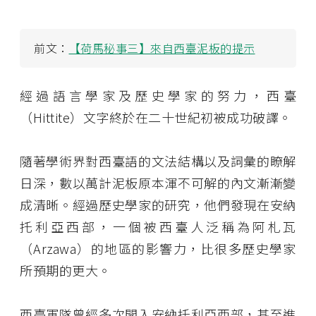
前文：
【荷馬秘事三】來自西臺泥板的提示
經過語言學家及歷史學家的努力，西臺
（Hittite）文字終於在二十世紀初被成功破譯。
隨著學術界對西臺語的文法結構以及詞彙的瞭解
日深，數以萬計泥板原本渾不可解的內文漸漸變
成清晰。經過歷史學家的研究，他們發現在安納
托利亞西部，一個被西臺人泛稱為阿札瓦
（Arzawa）的地區的影響力，比很多歷史學家
所預期的更大。
西臺軍隊曾經多次開入安納托利亞西部，甚至進