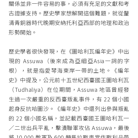
關係並非一件容易的事，必須有充足的文獻和考
古證據支持。歷史學家想解開這個難題，就從釐
清青銅器時代晚期安納托利亞西部的地理和政治
形勢開始。
歷史學者很快發現，在《圖哈利瓦編年史》中出
現的 Assuwa（後來成為亞細亞Asia一詞的字
根），就是指愛琴海東岸一帶的土地。《編年
史》中提及，公元前十五世紀西臺國王圖哈利瓦
（Tudhaliya）在位期間，Assuwa 地區曾經發
生過一次嚴重的反西臺叛亂事件，有 22 個小國
起身反抗哈圖沙。《編年史》中還列出參與叛亂
的 22 個小國名稱，並記載西臺國王圖哈利瓦一
／二世出兵平亂，擊潰聯軍攻佔 Assuwa，最後
將 10,000 敵軍及 600 輛馬拉戰車當作戰利品帶