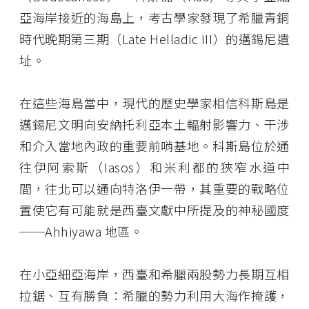
亞海岸接近的海島上，考古學家發現了希臘青銅
時代晚期第三期（Late Helladic III）的邁錫尼遺
址。
在這些海島當中，現代的歷史學家相信科斯島是
邁錫尼文明向安納托利亞本土輻射影響力、干涉
和介入當地內政的重要前哨基地。科斯島位於通
往伊阿索斯（Iasos）和米利都的狹窄水道中
間，往北可以通向特洛伊一帶，其重要的戰略位
置使它有可能就是西臺文獻中所提及的神秘國度
──Ahhiyawa 地區。
在小亞細亞海岸，西臺和希臘兩股勢力長期互相
拉鋸、互有勝負：希臘的勢力利用大海作掩護，