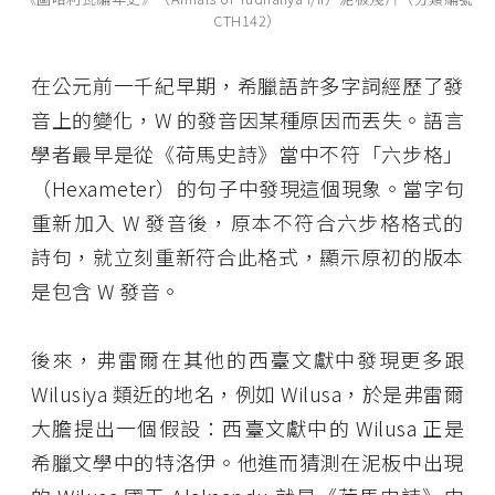
CTH142）
在公元前一千紀早期，希臘語許多字詞經歷了發
音上的變化，W 的發音因某種原因而丟失。語言
學者最早是從《荷馬史詩》當中不符「六步格」
（Hexameter）的句子中發現這個現象。當字句
重新加入 W 發音後，原本不符合六步格格式的
詩句，就立刻重新符合此格式，顯示原初的版本
是包含 W 發音。
後來，弗雷爾在其他的西臺文獻中發現更多跟
Wilusiya 類近的地名，例如 Wilusa，於是弗雷爾
大膽提出一個假設：西臺文獻中的 Wilusa 正是
希臘文學中的特洛伊。他進而猜測在泥板中出現