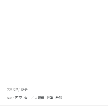
故事
文章分類
西亞
考古／人類學
戰爭
希臘
標籤