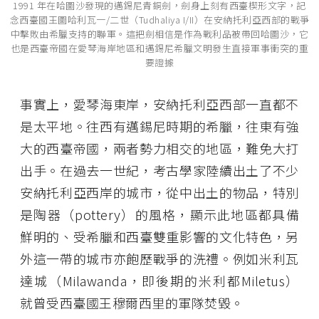
1991 年在哈圖沙發現的邁錫尼青銅劍，劍身上刻有西臺楔形文字，記
念西臺國王圖哈利瓦一/二世（Tudhaliya I/II）在安納托利亞西部的戰爭
中擊敗由希臘支持的聯軍。這把劍相信是作為戰利品被帶回哈圖沙，它
也是西臺帝國在愛琴海岸地區和邁錫尼希臘文明發生直接軍事衝突的重
要證據
事實上，愛琴海東岸，安納托利亞西部一直都不
是太平地。往西有邁錫尼時期的希臘，往東有強
大的西臺帝國，兩者勢力相交的地區，難免大打
出手。在過去一世紀，考古學家陸續出土了不少
安納托利亞西岸的城市，從中出土的物品，特別
是陶器（pottery）的風格，顯示此地區都具備
鮮明的、受希臘和西臺雙重影響的文化特色，另
外這一帶的城市亦飽歷戰爭的洗禮。例如米利瓦
達城（Milawanda，即後期的米利都Miletus）
就曾受西臺國王穆爾西里的軍隊焚毀。