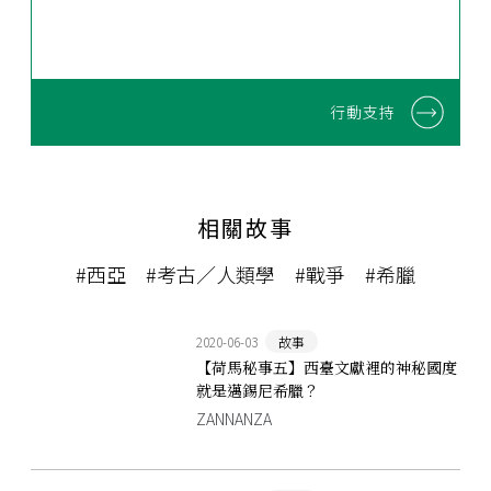
行動支持
相關故事
#西亞
#考古／人類學
#戰爭
#希臘
2020-06-03
故事
【荷馬秘事五】西臺文獻裡的神秘國度
就是邁錫尼希臘？
ZANNANZA