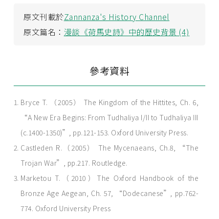
原文刊載於
Zannanza's History Channel
原文篇名：
漫談《荷馬史詩》中的歷史背景 (4)
參考資料
Bryce T. （2005） The Kingdom of the Hittites, Ch. 6,
“A New Era Begins: From Tudhaliya I/II to Tudhaliya III
(c.1400-1350)”, pp.121-153. Oxford University Press.
Castleden R.（2005） The Mycenaeans, Ch.8, “The
Trojan War”, pp.217. Routledge.
Marketou T.（2010）The Oxford Handbook of the
Bronze Age Aegean, Ch. 57, “Dodecanese”, pp.762-
774. Oxford University Press