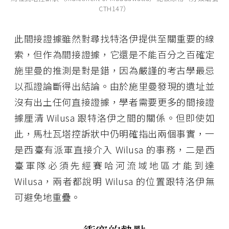
CTH147）
此間接證據雖然對尋找特洛伊提供至關重要的線
索，但作為間接證據，它還是不能百分之百確定
施里曼的推測是對是錯，因為嚴謹的考古學最忌
以孤證論斷得出結論。由於施里曼發現的遺址並
沒有出土任何直接證據，學者需要更多的間接證
據厘清 Wilusa 跟特洛伊之間的關係。但即使如
此，馬杜瓦塔控訴狀中仍明確指出兩個事實，一
是西臺有派軍直接介入 Wilusa 的事務，二是西
臺軍隊必須先經賽哈河流域地區才能到達
Wilusa，兩者都說明 Wilusa 的位置跟特洛伊無
可避免地重疊。