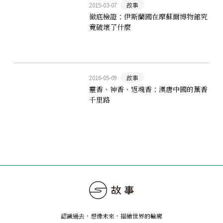
2015-03-07
故事
徹底檢證：伊斯蘭國在摩蘇爾博物館究
竟破壞了什麼
2016-05-09
故事
靈香、神香、返魂香：漢唐中國的薰香
千里路
認識過去，想像未來
，
描繪世界的輪廓