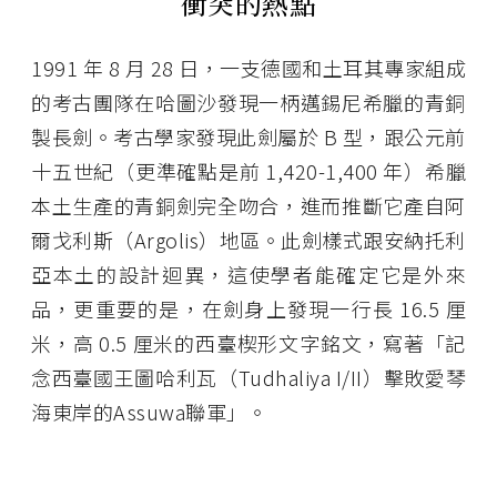
衝突的熱點
1991 年 8 月 28 日，一支德國和土耳其專家組成
的考古團隊在哈圖沙發現一柄邁錫尼希臘的青銅
製長劍。考古學家發現此劍屬於 B 型，跟公元前
十五世紀（更準確點是前 1,420-1,400 年）希臘
本土生產的青銅劍完全吻合，進而推斷它產自阿
爾戈利斯（Argolis）地區。此劍樣式跟安納托利
亞本土的設計迴異，這使學者能確定它是外來
品，更重要的是，在劍身上發現一行長 16.5 厘
米，高 0.5 厘米的西臺楔形文字銘文，寫著「記
念西臺國王圖哈利瓦（Tudhaliya I/II）擊敗愛琴
海東岸的Assuwa聯軍」。