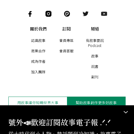
關於我們
訂閱
頻道
認識故事
會員專區
有故事要說
Podcast
商業合作
會員客服
故事
成為作者
說書
加入團隊
副刊
用故事讓你知曉世界大事
幫助故事創作更多好故事
訂閱電子報
贊助支持
號外📣歡迎訂閱故事電子報 .ᐟ‪‪.ᐟ
從大時代到小人物、熱話題到冷知識，故事電子