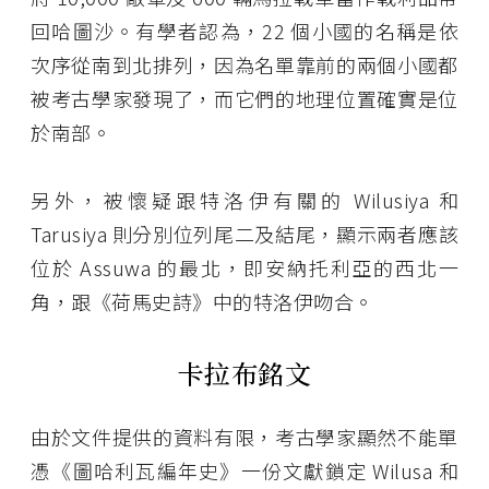
回哈圖沙。有學者認為，22 個小國的名稱是依
次序從南到北排列，因為名單靠前的兩個小國都
被考古學家發現了，而它們的地理位置確實是位
於南部。
另外，被懷疑跟特洛伊有關的 Wilusiya 和
Tarusiya 則分別位列尾二及結尾，顯示兩者應該
位於 Assuwa 的最北，即安納托利亞的西北一
角，跟《荷馬史詩》中的特洛伊吻合。
卡拉布銘文
由於文件提供的資料有限，考古學家顯然不能單
憑《圖哈利瓦編年史》一份文獻鎖定 Wilusa 和