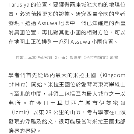
Tarusiya 的位置。要獲得兩座城池大約的地理位
置，必須倚賴更多的證據。研究西臺帝國的學者
發現，透過 Assuwa 地區中一個已知確定的西臺
附庸國位置，再比對其他小國的相對方位，可以
在地圖上正確排列一系列 Assuwa 小國位置。
位於土耳其伊茲密爾（Izmir）郊區的《卡拉布銘文》原物
學者們首先從區內最大的米拉王國（Kingdom
of Mira）開始。米拉王國位於愛琴海東海岸線由
南至北的中間，其領土包括區內最大城市之一以
弗所。在今日土耳其西岸城市伊玆密爾
（Izmir）以東 28 公里的山區，考古學家在山頭
發現的浮雕及銘文，很可能是當時米拉王國北部
邊界的界碑。