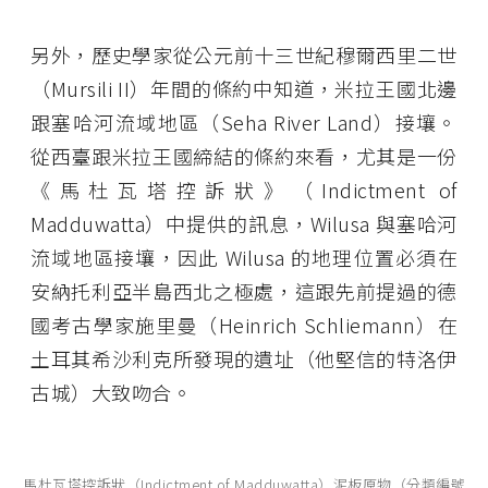
另外，歷史學家從公元前十三世紀穆爾西里二世
（Mursili II）年間的條約中知道，米拉王國北邊
跟塞哈河流域地區（Seha River Land）接壤。
從西臺跟米拉王國締結的條約來看，尤其是一份
《馬杜瓦塔控訴狀》（Indictment of
Madduwatta）中提供的訊息，Wilusa 與塞哈河
流域地區接壤，因此 Wilusa 的地理位置必須在
安納托利亞半島西北之極處，這跟先前提過的德
國考古學家施里曼（Heinrich Schliemann）在
土耳其希沙利克所發現的遺址（他堅信的特洛伊
古城）大致吻合。
馬杜瓦塔控訴狀（Indictment of Madduwatta）泥板原物（分類編號