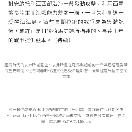
對安納托利亞西部沿海一帶發動攻擊，利用西臺
擅長陸軍而海戰能力薄弱一環，一旦失利則退守
愛琴海海島。這些長期拉鋸的戰爭成為集體記
憶，或許正是日後荷馬史詩所描述的、長達十年
的戰爭提供藍本。（待續）
羅馬時代的以弗所城遺址。以弗所遠在羅馬崛起前的一千年已經是愛琴
海重要商港，從青銅器時代起文化已受希臘影響，並曾經是米拉王國的
首都
另一個位處安納托利亞西部的古城：米利都，青銅器時代晚期名為
Milawanda，因反叛西臺帝國統治而被焚毀，其後曾多次重建。在希
臘、羅馬時代改名為 Miletus