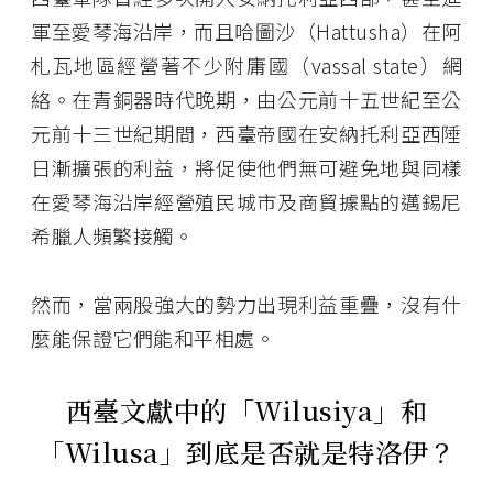
軍至愛琴海沿岸，而且哈圖沙（Hattusha）在阿
札瓦地區經營著不少附庸國（vassal state）網
絡。在青銅器時代晚期，由公元前十五世紀至公
元前十三世紀期間，西臺帝國在安納托利亞西陲
日漸擴張的利益，將促使他們無可避免地與同樣
在愛琴海沿岸經營殖民城市及商貿據點的邁錫尼
希臘人頻繁接觸。
然而，當兩股強大的勢力出現利益重疊，沒有什
麼能保證它們能和平相處。
西臺文獻中的「
Wilusiya
」和
「
Wilusa
」到底是否就是特洛伊？