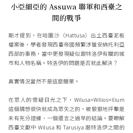
小亞細亞的 Assuwa 聯軍和西臺之
間的戰爭
剛才提到，在哈圖沙（Hattusa）出土西臺泥板
檔案後，學者發現西臺帝國頻繁涉獵安納托利亞
西部的事務，當中更發現疑似跟特洛伊有關的城
市和人物名稱。特洛伊的問題是否就此解決？
真實情況當然不是這麼簡單。
在眾人的懷疑目光之下，Wilusa=Wilios=Ilium
這個猜想很快就成為眾矢之的，被狠狠地抨擊是
未有充分證據、一個還言之過早的結論。要瞭解
西臺文獻中 Wilusa 和 Tarusiya 跟特洛伊之間的