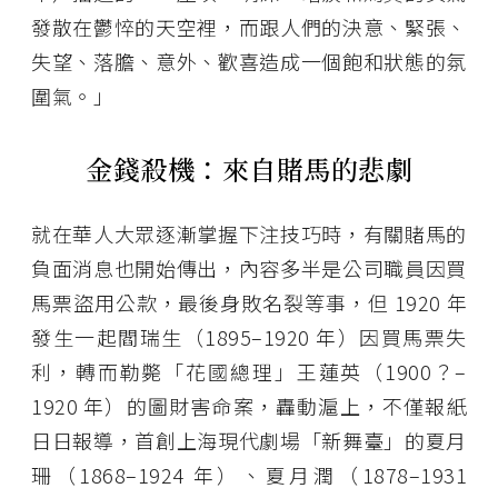
發散在鬱悴的天空裡，而跟人們的決意、緊張、
失望、落膽、意外、歡喜造成一個飽和狀態的氛
圍氣。」
金錢殺機：來自賭馬的悲劇
就在華人大眾逐漸掌握下注技巧時，有關賭馬的
負面消息也開始傳出，內容多半是公司職員因買
馬票盜用公款，最後身敗名裂等事，但 1920 年
發生一起閻瑞生（1895–1920 年）因買馬票失
利，轉而勒斃「花國總理」王蓮英（1900？–
1920 年）的圖財害命案，轟動滬上，不僅報紙
日日報導，首創上海現代劇場「新舞臺」的夏月
珊（1868–1924 年）、夏月潤（1878–1931