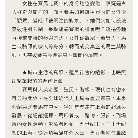
女性在賽馬比賽中的身分地位變化，無疑是令
人好奇與關注的一面。賽馬如何讓租界內的女性從
「觀眾」變成「被關注的對象」？她們又如何設法
突破性別限制，爭取馳騁賽場的機會呢？透過各種
直接或間接的參與方式，女性從觀眾、頒獎人、馬
主或騎師的家人等身分，轉而成為真正的馬主與騎
師，也突破賽馬長期被男性壟斷的局面。
★城市生活的寫照、殖民社會的縮影，也映照
出繁華起落的近代上海
賽馬與大英帝國、殖民、階級、現代性有密不
可分的關係，在全球近代史上具有重要意義。本書
介紹英式賽馬在中國，特別是聚焦在上海的起源與
發展，從場館選擇、馬匹養成、賭博、服飾，到場
邊的女性活動，帶讀者回到十九世紀末、二十世紀
初的上海，從這項無論中外人士、男女老幼皆風靡