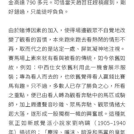
金高達 790 多元。可惜當天趙苕狂趕稿遲到，剛
好錯過，只能徒呼負負。
由於賭博因素的加入，使得場邊觀眾不自覺地改
變了觀看的習慣，本來跑來跑去看熱鬧的情形不
再，取而代之的是站定一處、屏氣凝神地注視。
賽馬場上素來就有看與被看的傳統，如今依舊如
故，例如：中西仕女依舊利用此一機會展示服
裝；專為看人而去的，也依舊覺得看人贏錢比賽
馬有趣。只不過，多數人已存了勝負之心，所看
之重點，便已由看人轉為觀看奔馳中的馬匹或騎
師，加上周遭聲音吵雜、眾馬奔馳、觀眾情緒大
起大落，遂形成一股獨樹一幟的興奮感。這種氣
氛正如新感覺派小說家劉吶鷗（1905–1940
年）描述的：「塵埃、嘴沫、暗淚和馬糞的臭氣