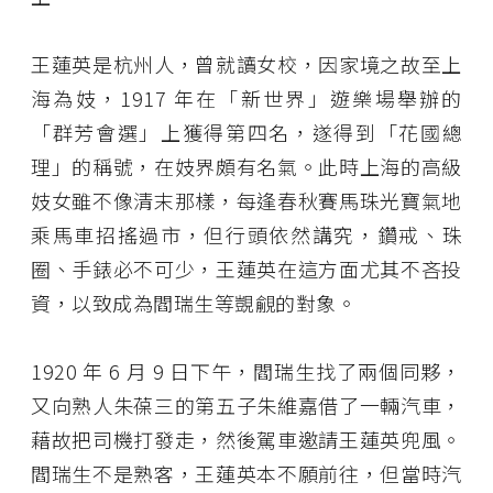
王蓮英是杭州人，曾就讀女校，因家境之故至上
海為妓，1917 年在「新世界」遊樂場舉辦的
「群芳會選」上獲得第四名，遂得到「花國總
理」的稱號，在妓界頗有名氣。此時上海的高級
妓女雖不像清末那樣，每逢春秋賽馬珠光寶氣地
乘馬車招搖過市，但行頭依然講究，鑽戒、珠
圈、手錶必不可少，王蓮英在這方面尤其不吝投
資，以致成為閻瑞生等覬覦的對象。
1920 年 6 月 9 日下午，閻瑞生找了兩個同夥，
又向熟人朱葆三的第五子朱維嘉借了一輛汽車，
藉故把司機打發走，然後駕車邀請王蓮英兜風。
閻瑞生不是熟客，王蓮英本不願前往，但當時汽