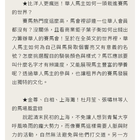
★比洋人更瘋迷！華人馬主如何一頭栽進賽馬
的世界？
賽馬熱門度這麼高，馬會裡卻連一位華人會員
都沒有？沒關係，且看商業鉅子葉子衡如何出錢出
力籌辦華人的賽馬會！至於在全英文的世界裡，華
人馬主如何為自己與馬房取個響亮又有意義的名
號？怎麼挑選醒目的騎裝顏色與樣式？馬匹應該要
叫什麼名字才有辨識度，又能展現馬主豐富的學養
呢？透過華人馬主的參與，也讓租界內的賽馬發展
出獨特的文化。
★金尊、白相、上海灘！杜月笙、張嘯林等人
的馬場風雲錄
說起清末民初的上海，不免讓人想到青幫大亨
呼風喚雨的龐大勢力，而像賽馬這樣需要人脈與財
力的活動，自然無法避免與他們打交道。另一方