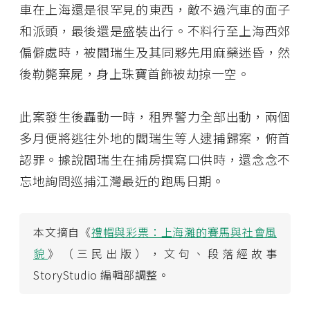
車在上海還是很罕見的東西，敵不過汽車的面子
和派頭，最後還是盛裝出行。不料行至上海西郊
偏僻處時，被閻瑞生及其同夥先用麻藥迷昏，然
後勒斃棄屍，身上珠寶首飾被劫掠一空。
此案發生後轟動一時，租界警力全部出動，兩個
多月便將逃往外地的閻瑞生等人逮捕歸案，俯首
認罪。據說閻瑞生在捕房撰寫口供時，還念念不
忘地詢問巡捕江灣最近的跑馬日期。
本文摘自《
禮帽與彩票：上海灘的賽馬與社會風
貌
》（三民出版），文句、段落經故事
StoryStudio 編輯部調整。