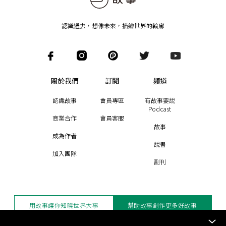
認識過去，想像未來
，
描繪世界的輪廓
關於我們
訂閱
頻道
認識故事
會員專區
有故事要說
Podcast
商業合作
會員客服
故事
成為作者
說書
加入團隊
副刊
用故事讓你知曉世界大事
幫助故事創作更多好故事