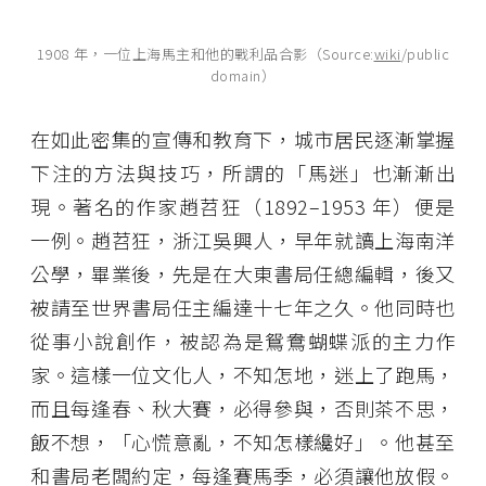
1908 年，一位上海馬主和他的戰利品合影（Source:
wiki
/
public
domain
）
在如此密集的宣傳和教育下，城市居民逐漸掌握
下注的方法與技巧，所謂的「馬迷」也漸漸出
現。著名的作家趙苕狂（1892–1953 年）便是
一例。趙苕狂，浙江吳興人，早年就讀上海南洋
公學，畢業後，先是在大東書局任總編輯，後又
被請至世界書局任主編達十七年之久。他同時也
從事小說創作，被認為是鴛鴦蝴蝶派的主力作
家。這樣一位文化人，不知怎地，迷上了跑馬，
而且每逢春、秋大賽，必得參與，否則茶不思，
飯不想，「心慌意亂，不知怎樣纔好」。他甚至
和書局老闆約定，每逢賽馬季，必須讓他放假。