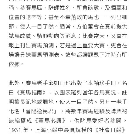
稱、參賽馬匹、騎師姓名、所負磅數，及獨贏和
位置的賠率等；甚至不幸落敗的馬也一一列出細
節，使人一目了然。通常，方伯奮會在賽前提供
試馬成績、騎師動向等消息；比賽當天，又會在
報上刊出賽馬預測；若是遇上重要大賽，更會在
場邊分送賽馬預測表。這些都讓觀眾下注時有所
依據。
此外，賽馬老手邱如山也出版了本袖珍手冊，名
曰《賽馬指南》，以圖表羅列當年各馬賽況，註
明擅長泥地或爛地，使人一目了然。另有一老手
化名「晉陽逸民君」，將數年賽馬經驗及購票祕
訣編寫成《賽馬必讀》，供賭馬愛好者參閱。
1931 年，上海小報中最具規模的《社會日報》