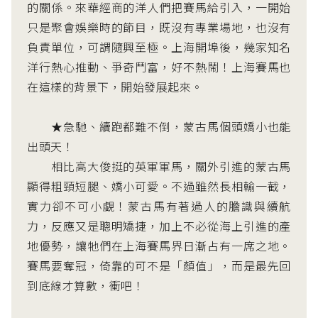
的關係。來華經商的洋人們把賽馬給引入，一開始
只是聚會娛樂時的節目，既沒有專業場地，也沒有
負責單位，可謂隨興至極。上海開埠後，幾家知名
洋行熱心推動、爭奇鬥富，好不熱鬧！上海賽馬也
在這樣的背景下，開始發展起來。
★急馳、續跑都難不倒，蒙古馬個頭嬌小也能
出頭天！
相比高大俊挺的英軍軍馬，關外引進的蒙古馬
顯得粗頸短腿、嬌小可愛。不過雖然長相輸一截，
實力卻不可小覷！蒙古馬有著過人的膽識與續航
力，反應又是聰明矯捷，加上不必從海上引進的產
地優勢，讓牠們在上海賽馬界日漸占有一席之地。
賽馬要奪冠，倚靠的可不是「顏值」，而是最先回
到底線才算數，衝吧！