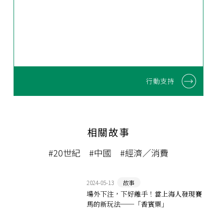
行動支持
相關故事
#20世紀
#中國
#經濟／消費
2024-05-13
故事
場外下注，下好離手！當上海人發現賽
馬的新玩法──「香賓票」