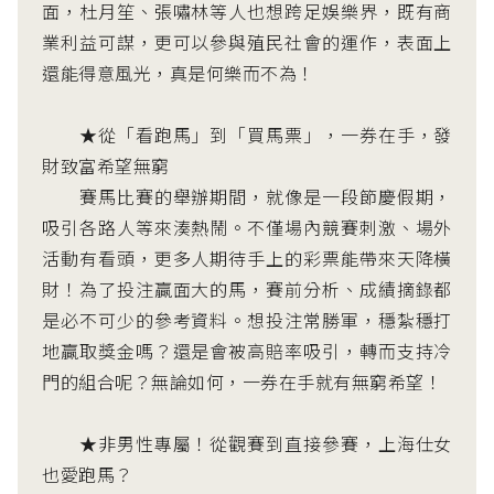
面，杜月笙、張嘯林等人也想跨足娛樂界，既有商
業利益可謀，更可以參與殖民社會的運作，表面上
還能得意風光，真是何樂而不為！
★從「看跑馬」到「買馬票」，一券在手，發
財致富希望無窮
賽馬比賽的舉辦期間，就像是一段節慶假期，
吸引各路人等來湊熱鬧。不僅場內競賽刺激、場外
活動有看頭，更多人期待手上的彩票能帶來天降橫
財！為了投注贏面大的馬，賽前分析、成績摘錄都
是必不可少的參考資料。想投注常勝軍，穩紮穩打
地贏取獎金嗎？還是會被高賠率吸引，轉而支持冷
門的組合呢？無論如何，一券在手就有無窮希望！
★非男性專屬！從觀賽到直接參賽，上海仕女
也愛跑馬？