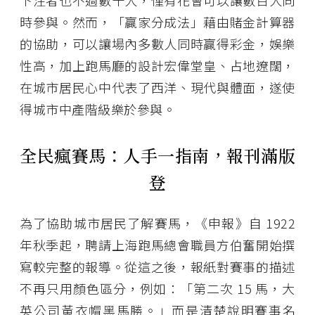
時參與。然而，「贏家分成法」藉由賭金計算器
的協助，可以讓場內多數人同時贏得彩金，娛樂
性高，加上跑馬廳的設計宏偉堂皇、占地遼闊，
在城市居民心中代表了西洋、現代與體面，遂使
得城市中產階級樂於參與。
全民瘋賽馬：人手一指南，報刊滿版
登
為了協助城市居民了解賽馬，《申報》自 1922
年秋季起，聘請上海跑馬總會職員方伯奮開始撰
寫較完整的報導。從這之後，報紙對賽事的描述
不再只用顏色區分，例如：「第二次 15 馬，大
英公司黃衣帽黑馬勝。」而是清楚說明賽事名