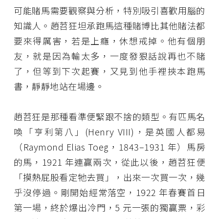
可能賭馬需要觀察與分析，特別吸引喜歡用腦的
知識人。趙苕狂坦承跑馬這種賭博比其他賭法都
要來得厲害，若是上癮，休想戒掉。他有個朋
友，就是因為輸太多，一度發狠話說再也不賭
了，但等到下次起賽，又見到他手裡挾本跑馬
書，靜靜地站在場邊。
趙苕狂是那種看準便緊跟不捨的類型。有匹馬名
喚「亨利第八」(Henry VIII)，是英國人都易
（Raymond Elias Toeg，1843–1931 年）馬房
的馬，1921 年連贏兩次，從此以後，趙苕狂便
「摸熱屁股看定牠去買」，出來一次買一次，幾
乎沒停過。剛開始經常落空，1922 年春賽首日
第一場，終於爆出冷門，5 元一張的獨贏票，彩