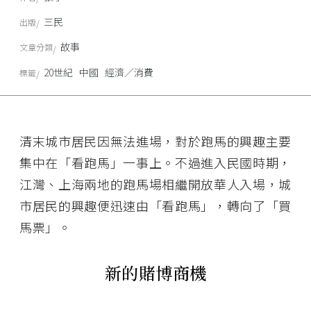
三民
出版
故事
文章分類
20世紀
中國
經濟／消費
標籤
清末城市居民因無法進場，對於跑馬的興趣主要
集中在「看跑馬」一事上。不過進入民國時期，
江灣、上海兩地的跑馬場相繼開放華人入場，城
市居民的興趣便迅速由「看跑馬」，轉向了「買
馬票」。
新的賭博商機