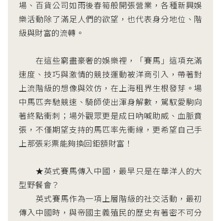
場、百貨公司如雨後春筍般開張營業，各種新興娛
樂活動除了滿足人們的欲望，也代表身分地位、階
級與財富的流轉。
在這些窮盡豪奢的娛樂裡，「賽馬」這項充滿
速度、技巧與激情的競技運動被洋商引入，帶著對
上流階級的想像與效仿，在上海租界生根發芽。場
中馬匹奔馳競速、騎師使出渾身解數，駕馭愛駒向
著終點衝刺；場外觀眾更是成日吶喊助威、血脈賁
張，不僅期望支持的馬匹率先衝線，更希望自己手
上那張彩票能夠換回鉅額財富！
★英式賽馬傳入中國，最早只是在華洋人的大
型野餐會？
英式賽馬作為一項上層階級的社交活動，最初
傳入中國時，與帝國主義殖民的歷史有著密不可分