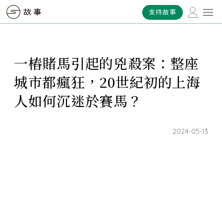
支持故事
一樁賭馬引起的兇殺案：整座
城市都瘋狂，20世紀初的上海
人如何沉迷於賽馬？
2024-05-13