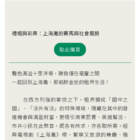
禮帽與彩票：上海灘的賽馬與社會風貌
點此購買
聲色滿溢十里洋場，勝負僅在毫釐之間
一起回到上海灘，那紙醉金迷的租界生活！
在西方列強的掌控之下，租界變成「國中之
國」、「法外有法」的特殊場域，隱藏在其中的發
達機會與滿盈財富，更吸引商業巨賈、黑道幫派、
市井小民在此聚首，既各有所求，亦各取所需。經
典電視劇《上海灘》裡，繁華又放浪的舞廳、賭