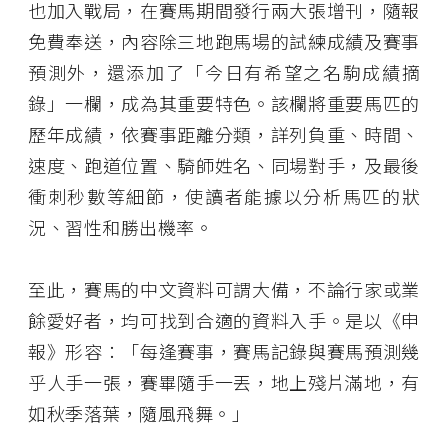
也加入戰局，在賽馬期間發行兩大張增刊，隨報
免費奉送，內容除三地跑馬場的試練成績及賽事
預測外，還添加了「今日有希望之名駒成績摘
錄」一欄，成為其重要特色。該欄將重要馬匹的
歷年成績，依賽事距離分類，詳列負重、時間、
速度、跑道位置、騎師姓名、同場對手，及最後
衝刺秒數等細節，使讀者能據以分析馬匹的狀
況、習性和勝出機率。
至此，賽馬的中文資料可謂大備，不論行家或業
餘愛好者，均可找到合適的資料入手。是以《申
報》形容：「每逢賽事，賽馬記錄與賽馬預測幾
乎人手一張，賽畢隨手一丟，地上殘片滿地，有
如秋季落葉，隨風飛舞。」