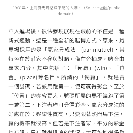
1908年，上海賽馬場絡繹不絕的人潮。（Source:
wiki
/public
domain）
華人進場後，很快發現展現在眼前的不僅是一種
新式運動，還是一種全新的賭博方式。原來，跑
馬場採用的是「贏家分成法」(pari­mutuel)，其
特色在於莊家不參與對賭，僅在旁抽成，賭金由
贏家均分，其中包括了：「獨贏」(win)、「位
置」(place)等名目。所謂的「獨贏」，就是買
一個號碼，若該馬跑第一，便可贏得彩金。至於
「位置」的機會更大，號碼所屬的馬不論跑了第
一或第二，下注者均可分得彩金。贏家分成法的
好處在於：娛樂性質高，只要跟著熱門馬下注，
贏的機率就很高。但若是下注者眾，平分的彩金
也有限，只有難得爆冷的狀況，才可能抱得多數