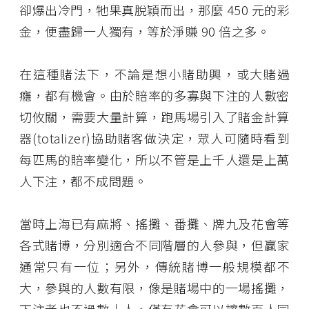
卻爆出冷門，牠果真脫穎而出，那麼 450 元的彩
金，便盡歸一人獨有，等於淨賺 90 倍之多。
在這種賭法下，不論是想小賭助興，或大賭過
癮，都有機會。由於賠率的多寡與下注的人數密
切攸關，需要大量計算，跑馬場引入了賭金計算
器(totalizer)協助賭客做決定，眾人可隨時看到
每匹馬的賠率變化，所以不管是上千人還是上萬
人下注，都不成問題。
當時上海已有麻將、搖攤、番攤、牌九及花會等
各式賭博，分別適合不同階層的人參與，但贏家
通常只有一位；另外，傳統賭博一般規模都不
大，參與的人數有限，像是賭場中的一場搖攤，
下注者也不過數十人，僅有花會可以讓數百人同