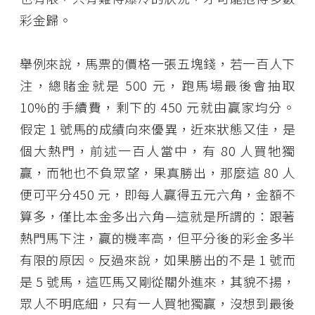
彩金歸。
舉例來說，馬票的價格一張五塊錢，若一百人下
注，總賭金就是 500 元，跑馬場最後會抽取
10%的手續費，剩下的 450 元就由贏家均分。
假定 1 號馬的成績向來優異，近來狀態又佳，是
個大熱門，前述一百人當中，有 80 人買牠獨
贏，而牠也不負眾望，果真勝出，那麼這 80 人
便可平分450 元，即每人贏得五元六角，金額不
算多，僅比本金多出六角—這就是所謂的：跟著
熱門馬下注，贏的機率高，但平分後的彩金多半
有限的原因。反過來說，如果勝出的不是 1 號而
是 5 號馬，這匹馬又剛從關外進來，其貌不揚，
眾人不明底細，只有一人買牠獨贏，沒想到最後