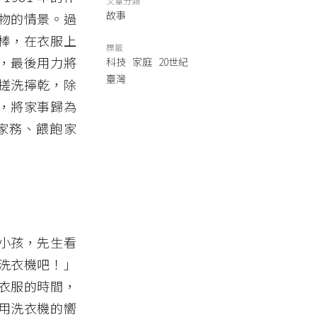
文章分類
故事
物的情景。過
棒，在衣服上
標籤
，最後用力將
科技
家庭
20世紀
臺灣
搓洗擰乾，除
，將家事歸為
家務、餵飽家
小孩，先生看
洗衣機吧！」
衣服的時間，
用洗衣機的嚮