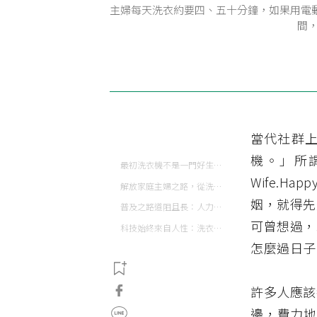
主婦每天洗衣約要四、五十分鐘，如果用電
間
當代社群
機。」所
最初洗衣機不是一門好生意？
Wife.H
解放家庭主婦之路，從洗衣機開始
姻，就得先
普及之路道阻且長：人力比洗衣機划算的時代
可曾想過，
科技始終來自人性：洗衣機大躍進，家務革命尚須努力
怎麼過日子
許多人應該
邊，費力地