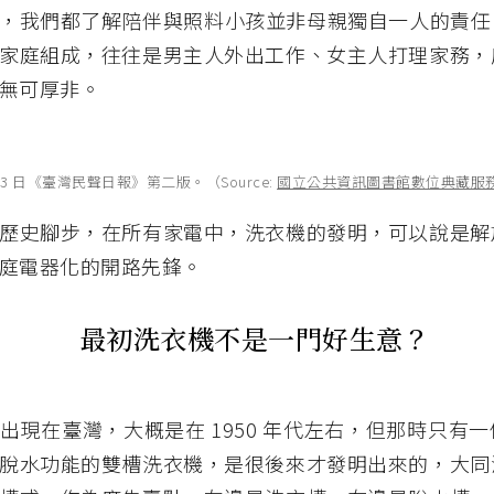
，我們都了解陪伴與照料小孩並非母親獨自一人的責任，
家庭組成，往往是男主人外出工作、女主人打理家務，
無可厚非。
 月 13 日《臺灣民聲日報》第二版。（Source:
國立公共資訊圖書館數位典藏服
歷史腳步，在所有家電中，洗衣機的發明，可以說是解
庭電器化的開路先鋒。
最初洗衣機不是一門好生意？
出現在臺灣，大概是在 1950 年代左右，但那時只有
脫水功能的雙槽洗衣機，是很後來才發明出來的，大同