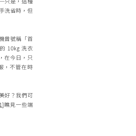
─只是，這種
手洗省時，但
機曾號稱「首
10kg 洗衣
算，在今日，只
服，不管在時
美好？我們可
1
]瞧見一些端