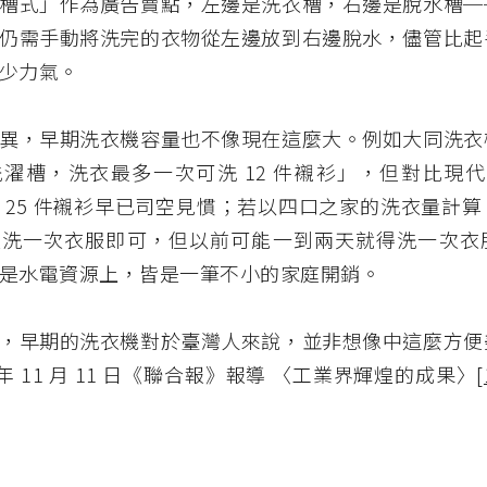
槽式」作為廣告賣點，左邊是洗衣槽，右邊是脫水槽─
仍需手動將洗完的衣物從左邊放到右邊脫水，儘管比起
少力氣。
異，早期洗衣機容量也不像現在這麼大。例如大同洗衣
濯槽，洗衣最多一次可洗 12 件襯衫」，但對比現代的 
 25 件襯衫早已司空見慣；若以四口之家的洗衣量計
天洗一次衣服即可，但以前可能一到兩天就得洗一次衣
是水電資源上，皆是一筆不小的家庭開銷。
，早期的洗衣機對於臺灣人來說，並非想像中這麼方便
4 年 11 月 11 日《聯合報》報導 〈工業界輝煌的成果〉
[