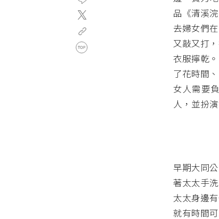
品《清溪浣
去婦女們在
又敲又打，
衣服擰乾。
了花時間、
女人需要
人，並扮演
早期大同公
著太太手洗
太太身邊有
就有時間可