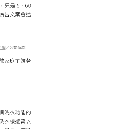
只是 5、60
廣告文案會這
務網
／公有領域）
放家庭主婦勞
一個洗衣功能的
洗衣機還曾以