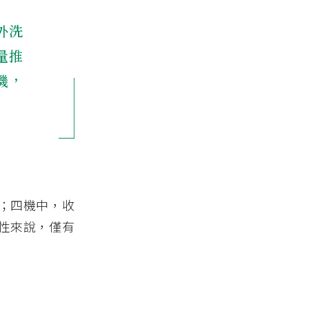
外洗
量推
機，
；四機中，收
性來說，僅有