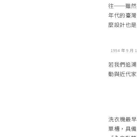
往──雖然
年代的臺灣
麼設計也是
1954 年 9
若我們追溯
動與近代家
洗衣機最早
單槽，具備