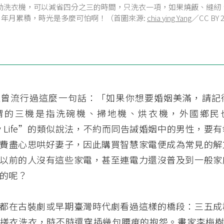
動洗衣機，可以減省四分之三的時間，只洗衣一項，如果燒飯、縫紉
，年月累積，時光是多麼可怕啊！（首圖來源:
chia ying Yang
／CC BY 
上曾流行過這麼一句話：「如果你想要婚姻美滿，請記
謂的三機是指洗碗機、掃地機、烘衣機，外國鄉民也有
appy Life”的類似說法，不約而同告誡婚姻中的男性，
費盡心思哄好妻子，因此購買智慧家電便成為常見的解
以前的人沒有這些家電，甚至連電力還沒普及到一般家
的呢？
都在古裝劇或早期臺灣時代劇看過這樣的橋段：三五成
搓衣洗衣，時不時還穿插幾句腰痠的抱怨。畫家李梅樹 1