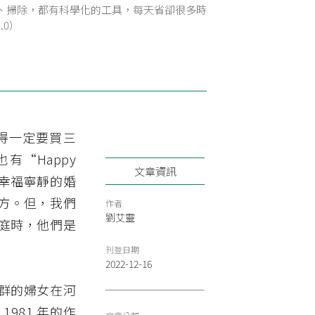
、掃除，都有科學化的工具，每天省卻很多時
2.0）
得一定要買三
“Happy
文章資訊
要有幸福寧靜的婚
方。但，我們
作者
劉艾靈
庭時，他們是
刊登日期
2022-12-16
群的婦女在河
981 年的作