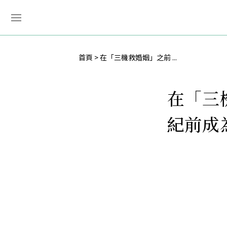
首頁
在「三機救婚姻」之前 ...
在「三
紀前成