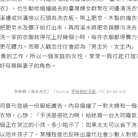
衣》，也生動地描繪過去的臺灣婦女群聚在河邊清洗衣
溪邊或圳溝旁以石頭為洗衣板，帶上肥皂、木製的搗衣
把肥皂水及髒汙拍打出來，再用溪水將肥皂與髒污洗去
洗一家的衣服就得花上好幾個小時，每件衣服都得費力
更花體力。而華人觀念往往會認為「男主外、女主內」
負責的工作，所以一個家庭的女性，常常一肩扛起打理
好母親與妻子的角色。
李梅樹《清溪浣衣》（Source:
李梅樹紀念館
／CC BY-SA 4.0）
司曾刊登過一份報紙廣告，內容描繪了一對夫婦和一個
衣物，心想：「手洗是很吃力啊！給她買一台大同電氣
個正在哭泣的小孩，多少暗示了：如果太太可以省下洗
以陪伴孩子了，某種程度也反映出當代社會少數人對使