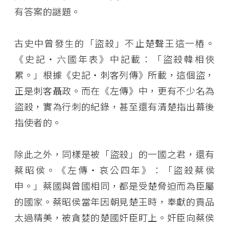
有答案的謎題。
古史中曾發生的「盜殺」不止楚聲王這一樁。
《史記‧六國年表》中記載：「盜殺韓相俠
累。」根據《史記‧刺客列傳》所載，這個盜，
正是刺客聶政。而在《左傳》中，更有不少名為
盜殺，實為行刺的紀錄，甚至還有清楚指出幕後
指使者的。
除此之外，同樣是被「盜殺」的一國之君，還有
蔡昭侯。《左傳‧哀公四年》：「盜殺蔡侯
申。」蔡國與曾國相同，都是受楚脅迫而為臣屬
的國家。蔡昭侯當年因朝見楚王時，奉獻的貢品
太過精美，被貪婪的楚國奸臣盯上。奸臣向蔡侯