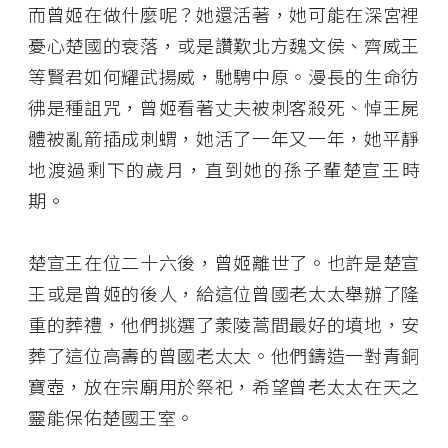
而曾姬在做什麼呢？她還活著，她可能在深宮裡
憂心楚國的衰落，或是讚歎北方魏文侯、齊威王
等賢君如何耀武揚威，馳騁中原。漫長的生命彷
彿是種詛咒，曾姬看著丈夫被刺客殺死、悼王屍
體被亂箭插成刺蝟，她活了一年又一年，她平靜
地渡過剩下的歲月，直到她的孫子輩楚宣王時
期。
楚宣王在位二十六後，曾姬離世了。也許是楚宣
王或是曾姬的後人，給這位曾國老太太舉辦了隆
重的葬禮，他們挑選了羕陵蒿間最好的墳地，安
葬了這位高壽的曾國老太太。他們鑄造一對青銅
寶壺，放在宗廟用於祭祀，希望曾老太太在天之
靈能保佑楚國王室。