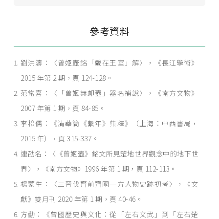
參考資料
劉洪濤：〈曾姬壺銘「戴在王室」解〉，《長江學術》
2015 年第 2 期，頁 124-128。
范常喜：〈「曾姬無卹壺」器名補說〉，《南方文物》
2007 年第 1 期，頁 84-85。
李松儒：《清華簡《繫年》集釋》（上海：中西書局，
2015 年），頁 315-337。
連劭名：〈《曾姬壺》銘文所見楚地世界觀念中的地下世
界〉，《南方文物》1996 年第 1 期，頁 112-113。
楊蒙生：〈三晉伐齊前齊國一方人物史跡初考〉，《文
獻》雙月刊 2020 年第 1 期，頁 40-46。
方勤：《曾國歷史與文化：從「左右文武」到「左右楚