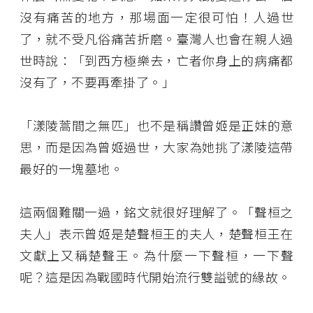
沒有痛苦的地方，那場面一定很可怕！人過世
了，就不受凡俗痛苦折磨。臺灣人也會在親人過
世時說：「到西方極樂去，亡者你身上的病痛都
沒有了，不要再牽掛了。」
「漾陵蒿間之無匹」也不是稱讚曾姬是正妹的意
思，而是因為曾姬過世，大家為她挑了漾陵這帶
最好的一塊墓地。
這兩個難關一過，銘文就很好理解了。「聲桓之
夫人」表示曾姬是楚聲桓王的夫人，楚聲桓王在
文獻上又稱楚聲王。為什麼一下聲桓，一下聲
呢？這是因為戰國時代開始流行雙謚號的緣故。