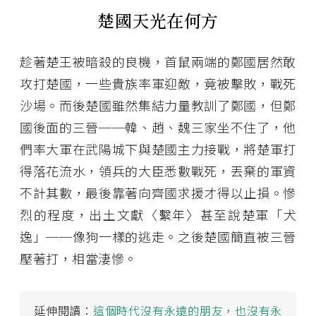
楚國天光在何方
趁著楚王被暗殺的良機，首鼠兩端的鄭國居然敢
攻打楚國，一些貴族率軍迎敵，竟被擊敗，戰死
沙場。而後楚國雖然集結力量教訓了鄭國，但鄭
國後面的三晉──韓、趙、魏三家坐不住了，他
們率大軍在武陽城下與楚國主力接戰，將楚軍打
得落花流水，領兵的大臣悉數戰死，丟棄的軍資
不計其數，最後靠著向齊國求援才得以止損。慘
烈的程度，出土文獻〈繫年〉甚至說楚軍「犬
逸」──像狗一樣的逃走。之後楚國簡直被三晉
壓著打，相當淒慘。
延伸閱讀：
這個時代沒有永遠的朋友，也沒有永