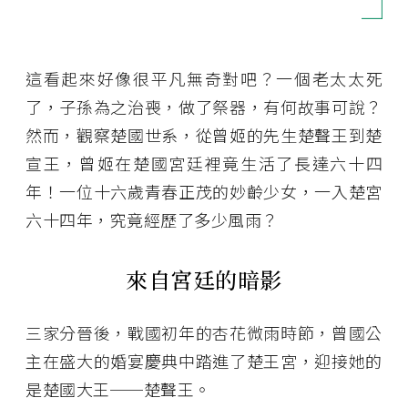
這看起來好像很平凡無奇對吧？一個老太太死
了，子孫為之治喪，做了祭器，有何故事可說？
然而，觀察楚國世系，從曾姬的先生楚聲王到楚
宣王，曾姬在楚國宮廷裡竟生活了長達六十四
年！一位十六歲青春正茂的妙齡少女，一入楚宮
六十四年，究竟經歷了多少風雨？
來自宮廷的暗影
三家分晉後，戰國初年的杏花微雨時節，曾國公
主在盛大的婚宴慶典中踏進了楚王宮，迎接她的
是楚國大王──楚聲王。