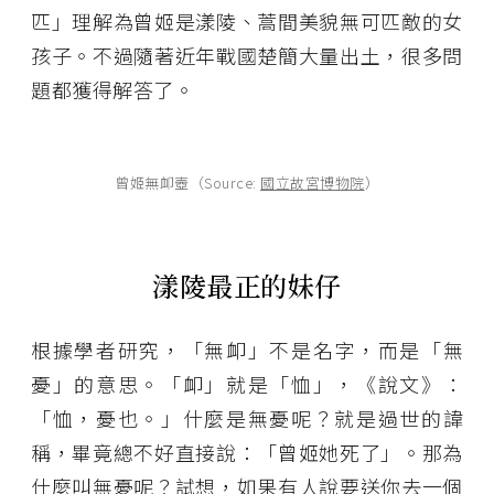
匹」理解為曾姬是漾陵、蒿間美貌無可匹敵的女
孩子。不過隨著近年戰國楚簡大量出土，很多問
題都獲得解答了。
曾姬無卹壺（Source:
國立故宮博物院
）
漾陵最正的妹仔
根據學者研究，「無卹」不是名字，而是「無
憂」的意思。「卹」就是「恤」，《說文》：
「恤，憂也。」什麼是無憂呢？就是過世的諱
稱，畢竟總不好直接說：「曾姬她死了」。那為
什麼叫無憂呢？試想，如果有人說要送你去一個