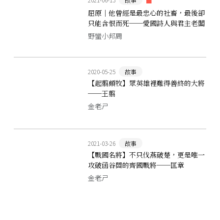
屈原｜他曾經是最忠心的社畜，最後卻
只能含恨而死──愛國詩人與君主老闆
的職場恩仇錄
野蠻小邦周
2020-05-25
故事
【起翦頗牧】眾英雄裡難得善終的大將
──王翦
金老ㄕ
2021-03-26
故事
【戰國名將】不只伐燕破楚，更是唯一
攻破函谷關的齊國戰將──匡章
金老ㄕ