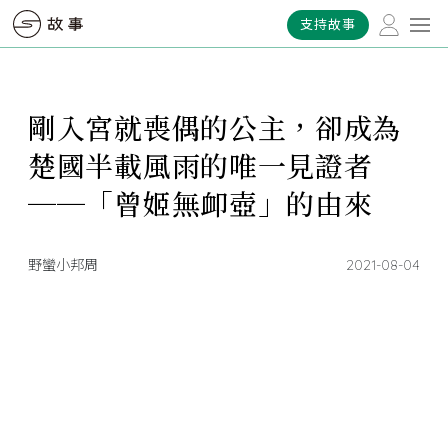
支持故事
剛入宮就喪偶的公主，卻成為
楚國半載風雨的唯一見證者
──「曾姬無卹壺」的由來
野蠻小邦周
2021-08-04