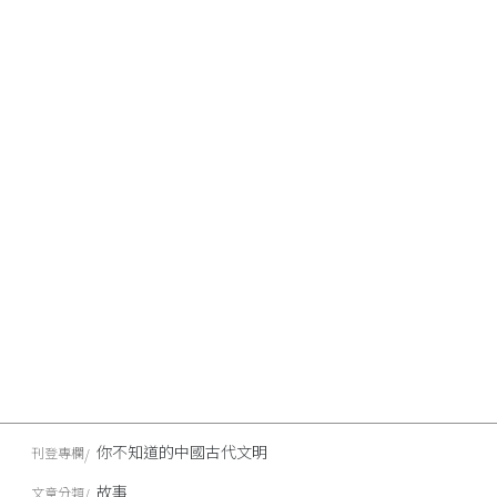
你不知道的中國古代文明
刊登專欄
故事
文章分類