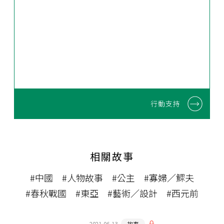
行動支持
相關故事
#中國
#人物故事
#公主
#寡婦／鰥夫
#春秋戰國
#東亞
#藝術／設計
#西元前
2021-06-13
故事