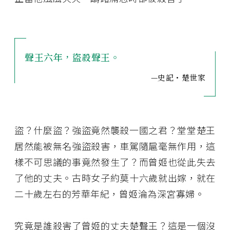
聲王六年，盜殺聲王。
—史記・楚世家
盜？什麼盜？強盜竟然襲殺一國之君？堂堂楚王
居然能被無名強盜殺害，車駕隨扈毫無作用，這
樣不可思議的事竟然發生了？而曾姬也從此失去
了他的丈夫。古時女子約莫十六歲就出嫁，就在
二十歲左右的芳華年紀，曾姬淪為深宮寡婦。
究竟是誰殺害了曾姬的丈夫楚聲王？這是一個沒