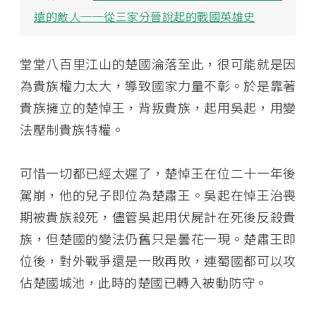
遠的敵人──從三家分晉說起的戰國英雄史
堂堂八百里江山的楚國淪落至此，很可能就是因
為貴族權力太大，導致國家力量不彰。於是靠著
貴族擁立的楚悼王，背叛貴族，起用吳起，用變
法壓制貴族特權。
可惜一切都已經太遲了，楚悼王在位二十一年後
駕崩，他的兒子即位為楚肅王。吳起在悼王治喪
期被貴族殺死，儘管吳起用伏屍計在死後反殺貴
族，但楚國的變法仍舊只是曇花一現。楚肅王即
位後，對外戰爭還是一敗再敗，連蜀國都可以攻
佔楚國城池，此時的楚國已轉入被動防守。