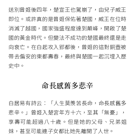
送別曾姬後四年，楚宣王也駕崩了，由兒子威王
即位。或許真的是曾姬保佑著楚國，威王在位時
消滅了越國，國家強盛程度達到顛峰，開啟了楚
國的黃金時代。但變法不成功的楚國最終還是走
向衰亡。在白起攻入郢都後，曾姬的這對銅壺被
帶去偏安的東都壽春，最終與楚國一起沉埋入歷
史中。
命長感舊多悲辛
白居易有詩云：「人生莫羨苦長命，命長感舊多
悲辛。」曾姬入楚宮年方十六，至其「無憂」，
享壽可能超過八十歲。但是她的父母、兄弟姐
妹，甚至可能連子女都比她先離開了人世。