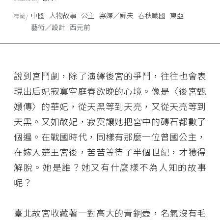
中國
人物故事
公主
寡婦／鰥夫
春秋戰國
東亞
標籤
藝術／設計
西元前
說到宮鬥劇，除了演繹後宮的爭鬥，往往也會表
現出后妃寂寞空庭春欲晚的心境。像是〈後宮甄
嬛傳〉的華妃，從天黑等到天亮，又從天亮等到
天黑。又如敬妃，寂寞讓她把宮中的磚石都數了
個遍。在戰國時代，同樣有那麼一位曾國公主，
在嫁入楚王宮後，苦苦等待了半個世紀，才獲得
解脫。她是誰？她又有什麼樣不為人知的故事
呢？
臺北故宮收藏著一對高大的青銅壺，名氣沒有毛