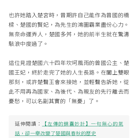
也許她踏入楚宮時，曾期許自己能作為曾國的橋
樑、楚國的賢妃，為先生的鴻圖霸業盡份心力。
無奈命運弄人，楚國多舛，她的前半生就在驚濤
駭浪中度過了。
這位見證楚國六十四年坎坷風雨的曾國公主、楚
國王妃，終於走完了她的人生長路。在闔上雙眼
那刻，或許楚聲王會來接她，並輕聲告訴她，從
此不用再為國家、為後代、為親友的先行離去而
憂愁，可以名副其實的「無憂」了。
延伸閱讀：
【左傳的錦囊妙計】一句無心的氣
話，卻一舉改變了楚國與春秋的歷史