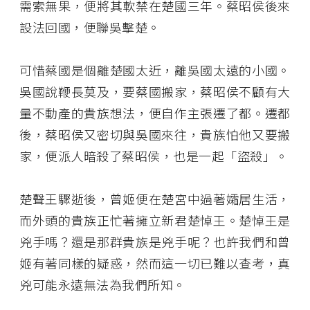
需索無果，便將其軟禁在楚國三年。蔡昭侯後來
設法回國，便聯吳擊楚。
可惜蔡國是個離楚國太近，離吳國太遠的小國。
吳國說鞭長莫及，要蔡國搬家，蔡昭侯不顧有大
量不動產的貴族想法，便自作主張遷了都。遷都
後，蔡昭侯又密切與吳國來往，貴族怕他又要搬
家，便派人暗殺了蔡昭侯，也是一起「盜殺」。
楚聲王驟逝後，曾姬便在楚宮中過著孀居生活，
而外頭的貴族正忙著擁立新君楚悼王。楚悼王是
兇手嗎？還是那群貴族是兇手呢？也許我們和曾
姬有著同樣的疑惑，然而這一切已難以查考，真
兇可能永遠無法為我們所知。