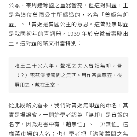
公鼎、宗周鐘等國之重器響亮，但這對銅壺，正
是為這位曾國公主所鑄造的，名為「曾姬無卹
壺」。「曾姬是曾國公主的意思。這曾姬無卹壺
是戰國初年的青銅器，1939 年於安徽省壽縣出
土。這對壺的銘文相當特別：
唯王二十又六年，聲桓之夫人曾姬無卹，吾
（？）宅茲漾陵蒿間之無匹。用作宗彝尊壺，後
嗣用之，戴在王室。
從此段銘文看來，我們對曾姬無卹壺的命名，其
實是場誤會。一開始學者認為「無卹」是曾姬的
名字，因為史書中有「趙無恤」、「郵無恤」這
樣菜市場的人名；也有學者把「漾陵蒿間之無