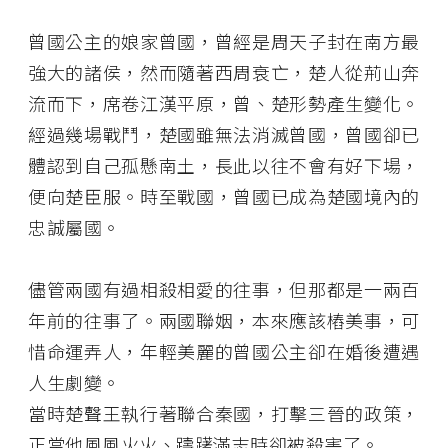
曾國公主的娘家曾國，曾經是周天子封在南方最
強大的諸侯，然而隨著西周衰亡，楚人從荊山奔
流而下，席卷江漢平原，曾、楚形勢產生變化。
經過幾場戰鬥，楚國雖無法消滅曾國，曾國卻已
體認到自己孤懸南土，長此以往不會有好下場，
便向楚臣服。時至戰國，曾國已成為楚國境內的
忠誠屬國。
儘管兩國有過相殺相愛的往事，但那都是一兩百
年前的往事了。兩國聯姻，本來應該樁美事，可
惜命運弄人，年輕美麗的曾國公主卻在婚後遭遇
人生劇變。
當時楚聲王執行著聯合秦國，打擊三晉的政策，
正當他風風火火、躊躇滿志時卻被殺害了。