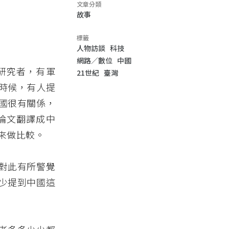
文章分類
故事
標籤
人物訪談
科技
網路／數位
中國
研究者，有軍
21世紀
臺灣
時候，有人提
國很有關係，
論文翻譯成中
來做比較。
對此有所警覺
少提到中國這