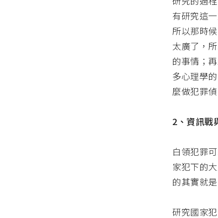
研究的過程
有研究這一
所以那時候
太廣了，所
的事情；再
多心理學的
麼做犯罪偵
2、資訊戰
白領犯罪可
家犯下的大
的其實就是
研究國家犯