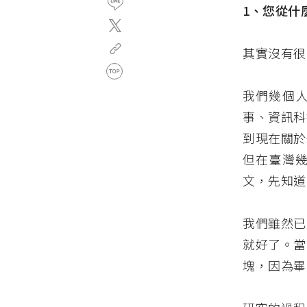
1、您從什
其實沒有很
我們幾個
事、資訊科
到現在關於
但在臺灣
文，先知道
我們雖然已
就好了。當
塊，因為畢