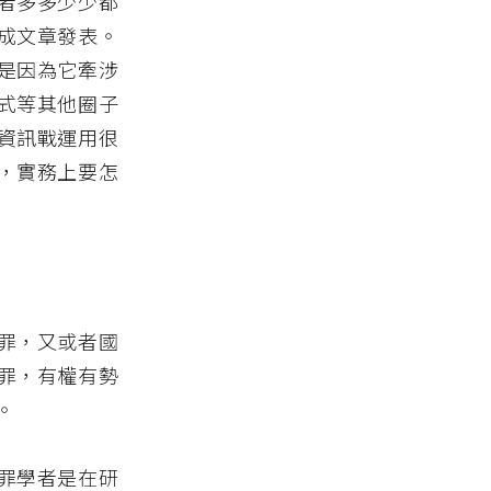
者多多少少都
成文章發表。
是因為它牽涉
式等其他圈子
資訊戰運用很
，實務上要怎
罪，又或者國
罪，有權有勢
。
罪學者是在研