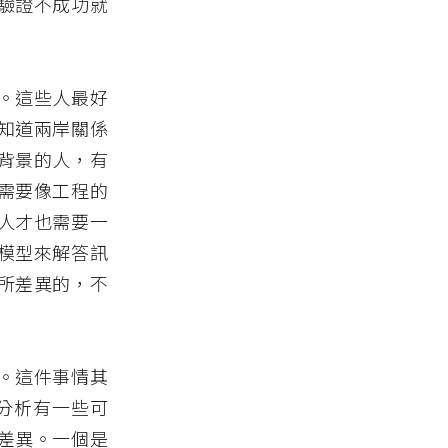
驗證不成功就
。這些人最好
知道兩岸關係
背景的人，有
需要像工程的
人才也需要一
模型來解答訊
所差異的，不
。這件事情其
網絡分析有一些可
差異。一個是