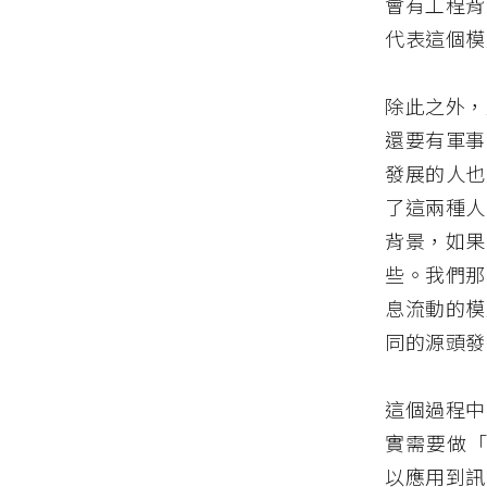
會有工程背
代表這個模
除此之外，
還要有軍事
發展的人也
了這兩種人
背景，如果
些。我們那
息流動的模
同的源頭發
這個過程中
實需要做「社
以應用到訊