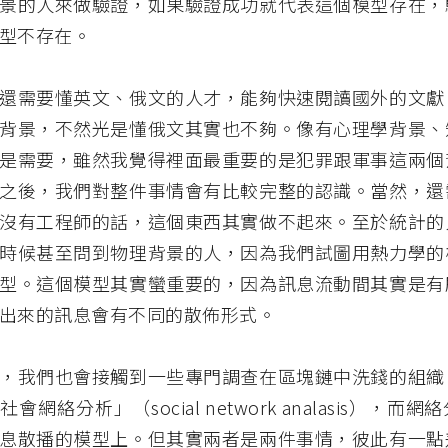
景的人來做驗證，如果驗證成功就代表這個模型存在，
型不存在。
還需要懂英文、俄文的人才，能夠快速閱讀國外的文獻
背景，不然光是懂俄文其實也不夠。像有心理學背景、
是需要，雖然我覺得裡面最重要的是犯罪跟軍事這兩個
之後，我們對整件事情會有比較完整的認識。當然，還
沒有工程師的話，這個東西其實做不起來。至於統計的
時候甚至問到物理背景的人，因為我們試圖用熱力學的
型。這個模型其實蠻重要的，因為訊息流動間其實是有
出來的訊息會有不同的散佈形式。
，我們也會接觸到一些專門調查在區塊鏈中洗錢的組織
會網絡分析」（social network analasis），而
息散播的模型上。但其實兩者是兩件事情，彼此有一點