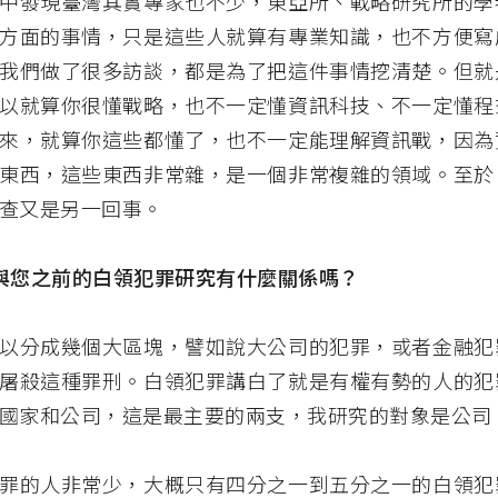
中發現臺灣其實專家也不少，東亞所、戰略研究所的學
方面的事情，只是這些人就算有專業知識，也不方便寫
我們做了很多訪談，都是為了把這件事情挖清楚。但就
以就算你很懂戰略，也不一定懂資訊科技、不一定懂程
來，就算你這些都懂了，也不一定能理解資訊戰，因為
東西，這些東西非常雜，是一個非常複雜的領域。至於
查又是另一回事。
與您之前的白領犯罪研究有什麼關係嗎？
以分成幾個大區塊，譬如說大公司的犯罪，或者金融犯
屠殺這種罪刑。白領犯罪講白了就是有權有勢的人的犯
國家和公司，這是最主要的兩支，我研究的對象是公司
罪的人非常少，大概只有四分之一到五分之一的白領犯