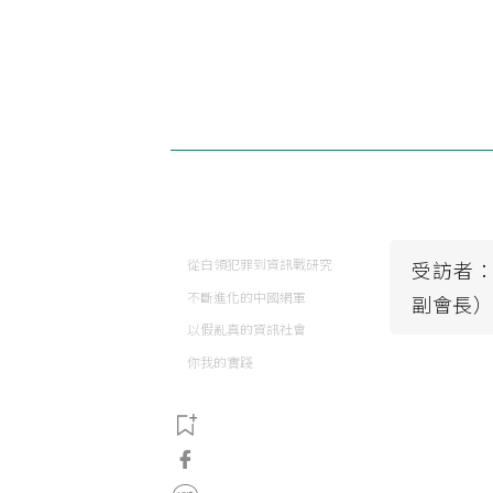
從白領犯罪到資訊戰研究
受訪者
不斷進化的中國網軍
副會長
以假亂真的資訊社會
你我的實踐