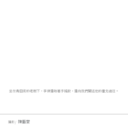
坐在青田街的老樹下，李律邊吸著手搖飲，邊向我們闡述他的臺北過往。
陳藝堂
攝影