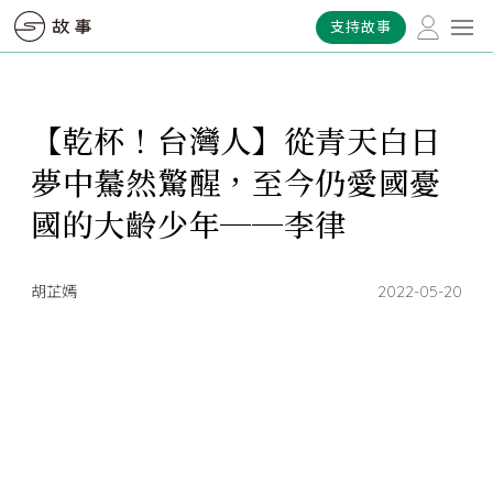
支持故事
【乾杯！台灣人】從青天白日
夢中驀然驚醒，至今仍愛國憂
國的大齡少年──李律
胡芷嫣
2022-05-20