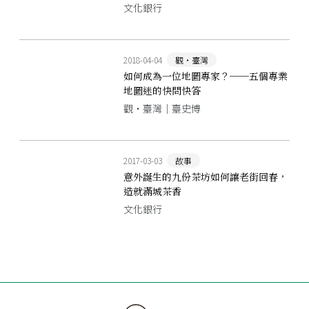
文化銀行
2018-04-04
觀‧臺灣
如何成為一位地圖專家？──五個專業
地圖迷的快問快答
觀‧臺灣｜臺史博
2017-03-03
故事
意外誕生的九份茶坊如何讓老街回春，
造就滿城茶香
文化銀行