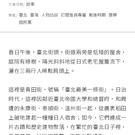
故事
文章分類
臺北
臺灣
人物訪談
訂閱會員專屬
戰後時期
選舉
標籤
國民黨
春日午後，臺北街頭。街道兩旁是低矮的屋舍，
庭院有綠樹，陽光斜斜地從日式老宅屋簷流下，
灑在三兩行人稀鬆肩頭上。
這裡是青田街，號稱「臺北最美一條街」。日治
時代，這裡因鄰近臺北帝國大學和總督府，和周
遭的永康街、泰順街、溫州街一起，從廣袤稻田
上破地建起一幢幢日人宿舍；如今，它們連成一
片古蹟和歷史建物聚落，在繁忙的臺北日子裡，