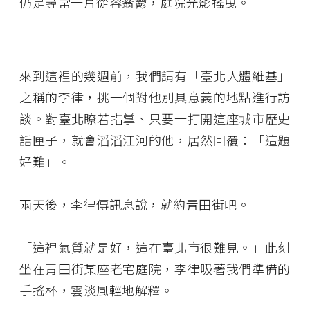
仍是尋常一片從容蓊鬱，庭院光影搖曳。
來到這裡的幾週前，我們請有「臺北人體維基」
之稱的李律，挑一個對他別具意義的地點進行訪
談。對臺北瞭若指掌、只要一打開這座城市歷史
話匣子，就會滔滔江河的他，居然回覆：「這題
好難」。
兩天後，李律傳訊息說，就約青田街吧。
「這裡氣質就是好，這在臺北市很難見。」此刻
坐在青田街某座老宅庭院，李律吸著我們準備的
手搖杯，雲淡風輕地解釋。