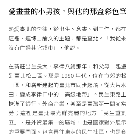
愛畫畫的小男孩，與他的那盒彩色筆
熱愛臺北的李律，從出生、念書、到工作，都在
這裡，連博士論文的主題，都是臺北。「我從來
沒有住過其它城市」，他說。
在新莊出生長大，李律八歲那年，和父母一起搬
到臺北松山區。那是 1980 年代，位在市郊的松
山區，和嶄新建起的臺北市同步起飛，從大片水
田，變成李律口中的「高級地帶」。民生東路上
擠滿了銀行、外商企業，甚至是臺灣第一間麥當
勞；這裡是臺北最光鮮亮麗的地方「民生重劃
區」，是外資最集中的區域，也是國家對外展示
的重要門面。包含再往東走的民生社區，也是套