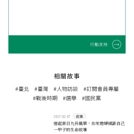
行動支持
相關故事
#臺北
#臺灣
#人物訪談
#訂閱會員專屬
#戰後時期
#選舉
#國民黨
2017-02-07
故事
憶起昔日九份風華，在地媳婦傾訴自己
一甲子的生命故事