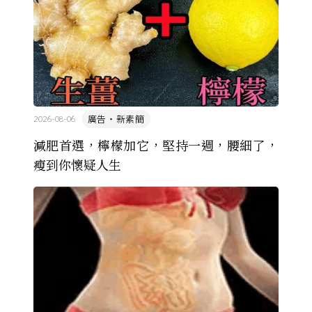
廣告・新素簡
2026-08-06
減肥首選，檸檬加它，堅持一週，腰細了，
瘦到你懷疑人生