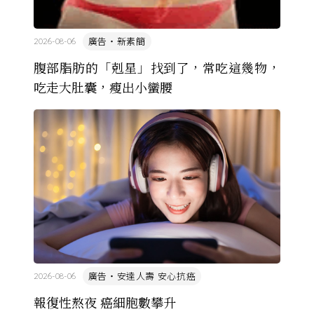
廣告・新素簡
2026-08-06
腹部脂肪的「剋星」找到了，常吃這幾物，
吃走大肚囊，瘦出小蠻腰
廣告・安達人壽 安心抗癌
2026-08-06
報復性熬夜 癌細胞數攀升