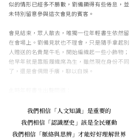
似的情形已經多不勝數，劉備顯得有些倦怠，並
未特別留意參與這次會見的賓客。
會見結束，眾人散去，唯獨一位年輕書生依然留
在會場上。劉備見狀也不理會，只是隨手拿起別
人贈送的名貴氂牛毛，開始編織起一些小飾物；
他早年就是靠販履織席為生，雖然現在身份不同
了，還是會偶爾手癢，聊以自娛。
此時年輕書生出聲問道：
我們相信「人文知識」是重要的
我們相信「認識歷史」該是全民運動
我們相信「脈絡與思辨」才能好好理解世界