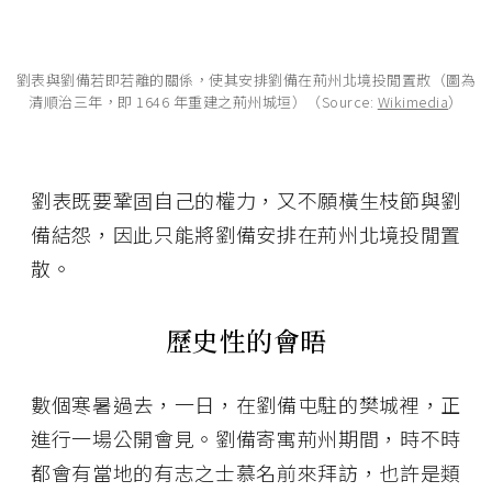
劉表與劉備若即若離的關係，使其安排劉備在荊州北境投閒置散（圖為
清順治三年，即 1646 年重建之荊州城垣）（Source:
Wikimedia
）
劉表既要鞏固自己的權力，又不願橫生枝節與劉
備結怨，因此只能將劉備安排在荊州北境投閒置
散。
歷史性的會晤
數個寒暑過去，一日，在劉備屯駐的樊城裡，正
進行一場公開會見。劉備寄寓荊州期間，時不時
都會有當地的有志之士慕名前來拜訪，也許是類