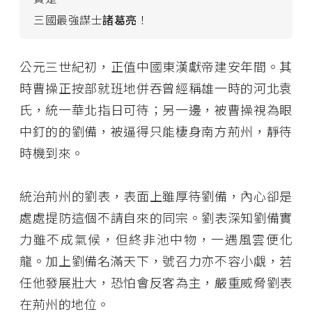
三國最強謀士
諸葛亮
！
公元三世紀初，正值中國東漢獻帝建安年間。其
時曹操正按部就班地併吞曾經稱雄一時的河北袁
氏，統一華北指日可待；另一邊，被曹操視為眼
中釘的的劉備，被逼得只能棲身南方荊州，靜待
時機到來。
統治荊州的劉表，表面上雖厚待劉備，內心卻是
處處提防這個不請自來的同宗。劉表深知劉備實
力雖不成氣候，但終非池中物，一遇風雲便化
龍。加上劉備名滿天下，號召力亦不容小覷，若
任他發展壯大，恐怕會反客為主，嚴重威脅劉表
在荊州的地位。