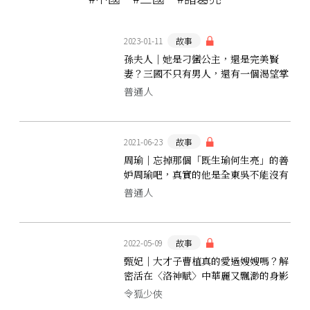
2023-01-11
故事
孫夫人｜她是刁蠻公主，還是完美賢
妻？三國不只有男人，還有一個渴望掌
握命運的奇女子
普通人
2021-06-23
故事
周瑜｜忘掉那個「既生瑜何生亮」的善
妒周瑜吧，真實的他是全東吳不能沒有
你的男人
普通人
2022-05-09
故事
甄妃｜大才子曹植真的愛過嫂嫂嗎？解
密活在〈洛神賦〉中華麗又飄渺的身影
令狐少俠