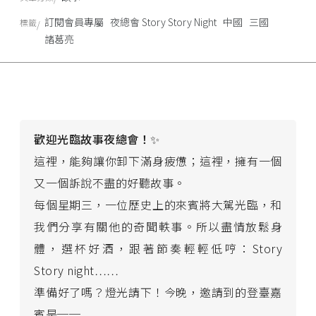
訂閱會員專屬
夜總會 Story Story Night
中國
三國
標籤
諸葛亮
歡迎光臨故事夜總會！
✨
這裡，能夠讓你卸下滿身疲憊；這裡，擁有一個
又一個訴說不盡的好聽故事。
每個星期三，一位歷史上的來賓將大駕光臨，和
我們分享有關他的奇聞軼事。所以盡情放鬆身
體，選杯好酒，跟著節奏輕輕低哼：Story
Story night……
準備好了嗎？燈光請下！今晚，邀請到的登臺嘉
賓是──