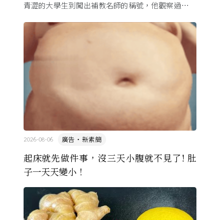
青澀的大學生到闖出補教名師的稱號，他觀察過幾十
萬名學生怎麼學歷史，也看著臺灣的歷史教育從課本
裡幾乎沒有臺灣史，一路 ...
廣告・新素簡
2026-08-06
起床就先做件事，沒三天小腹就不見了! 肚
子一天天變小！