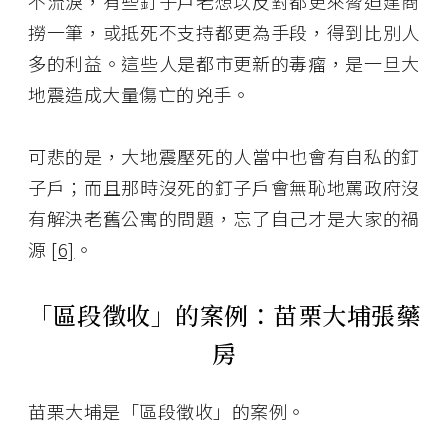
不流淚，有些釘子戶老想以反對都更來脅迫建商
撈一筆，或抵死不支持都更為手段，得到比別人
多的利益。這些人是都市更新的毒瘤，是一旦大
地震造成大量傷亡的兇手。
可悲的是，大地震壓死的人當中也會有自私的釘
子戶；而且那時沒死的釘子戶會無恥地罵政府沒
有解決老舊公寓的問題，忘了自己才是大家的禍
源
[6]
。
「區段徵收」的案例：苗栗大埔張藥
房
苗栗大埔是「區段徵收」的案例。