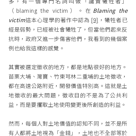
多，有一個專門名詞叫做「譴責犧牲者」
（blaming the victim）。在
Blaming the
victim
這本心理學的著作中認為
[9]
，犧牲者已
經是弱勢，已經被社會犧牲了，但當他們起來反
抗時，政府又進一步傷害他們，我看到的幾個案
例也給我這樣的感覺。
其實被選定徵收的地方，都是地點很好的地方。
苗栗大埔、灣寶、竹東芎林二重埔的土地徵收，
都在高速公路附近，開發價值特別高。這就是土
地徵收的最大問題，徵收目的不是為了公共利
益，而是要攫取土地使用變更後所創造的利益。
然而，每個人對土地價值的認知不同，並不是所
有人都將土地視為「金錢」，土地也不全部等於