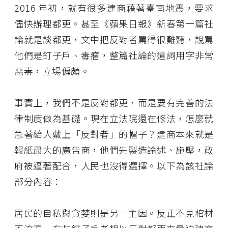
2016 年初，就有很多建商藉著臺南地震，要求
儘快辦理都更。甚至《蘋果日報》新春第一篇社
論就是談都更，文中把反對者罵得很難聽，說罵
他們是釘子戶、毒瘤，整篇社論的遣詞用字非常
惡毒，立場偏頗。
事實上，我們不是反對都更，而是要有完善的法
律制度做為基礎。現在立法院還在修法，怎麼就
急著給人戴上「反對者」的帽子？建商本來就是
報紙最大的廣告商，他們先製造論述、施壓，政
府被逼著配合，人民也沒得選擇。以下為該社論
部分內容：
居民的自私與貪婪則是另一主因。反正不見棺材