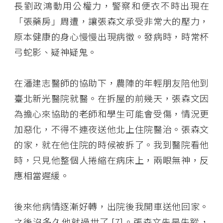
長劉政鴻動用公權力，警察和便衣不時出現在
「張藥房」周遭，讓張森文承受非常大的壓力，
原本健康的身心慢慢出現病徵。發病時，時常杯
弓蛇影、疑神疑鬼。
在潘建志醫師的協助下，農陣的年輕朋友陪他到
臺北新光醫院就醫。在拆屋的前幾天，張森文因
為擔心來協助的老師和學生可能會受傷，情況更
加惡化，不得不連夜送他北上住院醫治。張森文
的家，就在他住院的時候被拆了。我到醫院看他
時，只見他整個人捲縮在病床上，兩眼無神，反
應相當遲緩。
後來他病情逐漸好轉，出院後我開車送他回家。
之後沒多久他就過世了
[7]
。張森文先是失蹤，