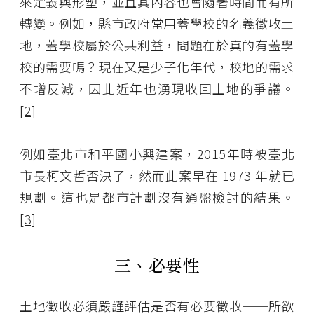
來定義與形塑，並且其內容也會隨著時間而有所
轉變。例如，縣市政府常用蓋學校的名義徵收土
地，蓋學校屬於公共利益，問題在於真的有蓋學
校的需要嗎？現在又是少子化年代，校地的需求
不增反減，因此近年也湧現收回土地的爭議。
[2]
例如臺北市和平國小興建案，2015年時被臺北
市長柯文哲否決了，然而此案早在 1973 年就已
規劃。這也是都市計劃沒有通盤檢討的結果。
[3]
三、必要性
土地徵收必須嚴謹評估是否有必要徵收──所欲