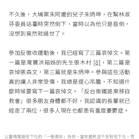
不久後，大埔案朱阿嬤的兒子朱炳坤，在幫林淑
芬委員站臺時突然倒下，當時以為他只是昏倒，
沒想到竟然就過世了。
參加反徵收運動後，我已經寫了三篇哀悼文。第
一篇是灣寶洪箱姊的先生張木村
[8]
，第二篇是
哀悼張森文，第三篇就是朱炳坤。參與這些活動
真的讓人非常受傷，我總是提心吊膽，不知道什
麼時候要寫下一篇哀悼文。「反台南鐵路東移自
救會」很多朋友身體都不好，我認識的長輩就已
經走了兩位，很多人現在也都患有重度憂鬱症。
以臺南鐵路地下化的「一般徵收」為例，當地居民並不反對地下化，而