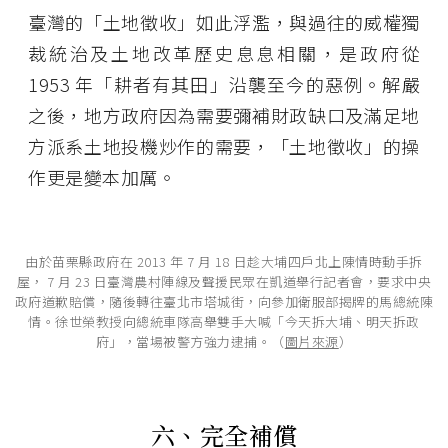
臺灣的「土地徵收」如此浮濫，與過往的威權獨
裁統治及土地改革歷史息息相關，是政府從
1953 年「耕者有其田」沿襲至今的惡例。解嚴
之後，地方政府因為需要彌補財政缺口及滿足地
方派系土地投機炒作的需要，「土地徵收」的操
作更是變本加厲。
由於苗栗縣政府在 2013 年 7 月 18 日趁大埔四戶北上陳情時動手拆
屋， 7 月 23 日臺灣農村陣線及聲援民眾在凱道舉行記者會，要求中央
政府道歉賠償，隨後轉往臺北市塔城街，向參加衛服部揭牌的馬總統陳
情。徐世榮教授向總統車隊高舉雙手大喊「今天拆大埔、明天拆政
府」，當場被警方強力逮捕。（
圖片來源
）
六、完全補償