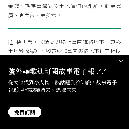
金錢，期待臺灣對於土地價值的理解，能更寬
廣、更豐富、更多元。
[1]
徐世榮，〈請立即終止臺南鐵路地下化東移
土地徵收案〉，發表於《臺南鐵路地下化工程技
術論壇》， 2013 年 2 月 5 日。
號外📣歡迎訂閱故事電子報 .ᐟ‪‪.ᐟ
[2]
張家樂、賴香珊、徐如宜、修瑞瑩，〈
少子
從大時代到小人物、熱話題到冷知識，故事電子
化新校緩建引爆討回校地潮〉
，《聯合報》，
報📬陪你認識過去、想像未來！
2015/02/02 。
免費訂閱
[3]
鄭閔聲，
〈新聞事件4：拿國小地蓋籃球館球
館竟比校舍大〉
，《今周刊》 945 ，