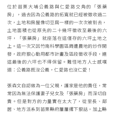
位於苗栗大埔公義路與仁愛路交角的「張藥
房」，過去因為公義路的拓寬就已經被徵收過二
次，土地和房屋像切豆腐一樣的一次次被割去，
土地面積也從原先的二十幾坪徵收至最後的六
坪，「張藥房」就座落在這僅存的六坪土地之
上。這一次又因竹南科學園區周遭農地的炒作開
發，政府狠心動用都市計畫及區段徵收手段，連
這最後的六坪也不得保留。難怪地方人士感嘆
道：公義路既沒公義，仁愛路也沒仁愛！
張森文自認做為一位父親，護家是他的責任，常
常因為無法保護妻子兒女及「張藥房」而深切自
責。但是對方的力量實在太大了，從里長、鄰
居、地方派系到苗栗縣府屢屢撂下狠話，加上縣