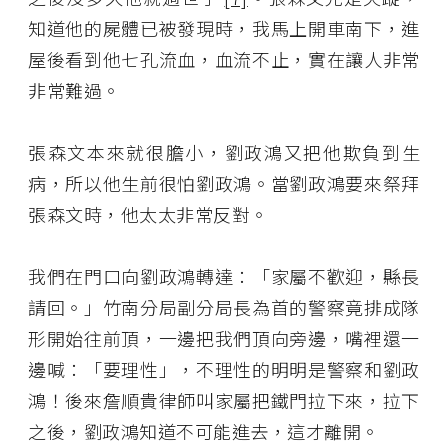
知道他的屍體已被發現時，我馬上開車南下，進
屋後看到他七孔流血，血流不止，實在讓人非常
非常難過。
張森文本來就很膽小，劉政鴻又把他欺負到生
病，所以他生前很怕劉政鴻。當劉政鴻要來祭拜
張森文時，他太太非常反對。
我們在門口向劉政鴻轉達：「家屬不歡迎，縣長
請回。」竹南分局副分局長為首的警察竟排成隊
形開始往前頂，一邊把我們頂向旁邊，嘴裡還一
邊喊：「要理性」，不理性的明明是警察和劉政
鴻！後來詹順貴律師叫家屬把鐵門拉下來，拉下
之後，劉政鴻知道不可能進去，這才離開。