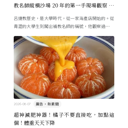
教名師縱橫沙場 20 年的第一手現場觀察 ft.
呂捷
呂捷教歷史，是大學時代，從一家海產店開始的。從
青澀的大學生到闖出補教名師的稱號，他觀察過幾十
萬名學生怎麼學歷史，也看著臺灣的歷史教育從課本
裡幾乎沒有臺灣史，一路 ...
廣告・新素簡
2026-08-07
超神減肥神器！橘子不要直接吃，加點這
個！體重天天下降