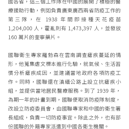
國各省，這三個工作隊在中國的展開了積極的醫
療援助行動，例如負責廣東廣西兩省防疫工作的
第三隊，在 1938 年間即接種天花疫苗
1,204,000 人，霍亂則有 1,473,397 人，並發放
160 萬片的奎寧藥片。
國聯衛生專家羅勃森在雲南調查瘧疾蔓延的情
形，他蒐集虐文標本進行化驗，就氣候、生活習
慣分析瘧疾成因，並建議當地政府各項防疫工
作。同時，國聯還在滇緬公路上設立抗瘧疾小
組，並提供當地居民醫療服務。到了 1939 年，
為期一年的計畫到期，國聯便取消防疫隊制度，
改設立防疫委員會，由國聯專家和中國的衛生署
長組成，負責一切防疫事宜。除此之外，也有部
份國聯的外籍專家派遣到中國各衛生機關。