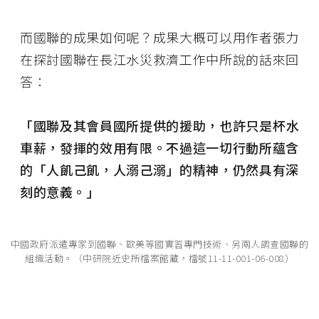
而國聯的成果如何呢？成果大概可以用作者張力
在探討國聯在長江水災救濟工作中所說的話來回
答：
「
國聯及其會員國所提供的援助，也許只是杯水
車薪，發揮的效用有限。不過這一切行動所蘊含
的「人飢己飢，人溺己溺」的精神，仍然具有深
刻的意義。」
中國政府派遣專家到國聯、歐美等國實習專門技術、另兩人調查國聯的
組織活動。（中研院近史所檔案館藏，檔號11-11-001-06-008）