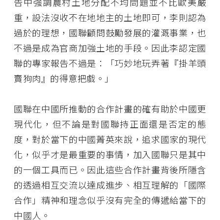
告中強調農村土地分配不均問題並不比歐美嚴
重，設法沒收不在地地主的土地即可，李則認為
過於的理想，國聯顧問鼓勵發展的灌溉事業，也
不過是成為官商加強土地的手段。因此李認定國
聯的專家報告不過是：「巧妙地玩弄著『掛羊頭
賣狗肉』的得意把戲。」
國聯在中國所推動的合作計畫的確有助於中國更
現代化，但不論是對國聯持正面還是否定的態
度，對於當下的中國菁英來說，追求國家的現代
化，似乎才是最重要的事情，加入國聯只是其中
的一個工具而已。因此這些合作計畫背後所隱含
的透過相互交流以達成進步、相互理解的「國際
合作」精神和理念似乎沒有完全的傳遞給當下的
中國人。