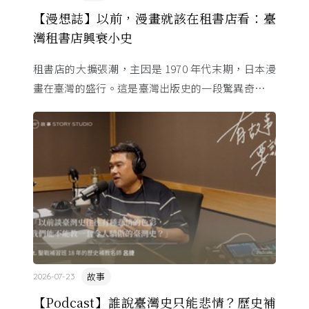
【漫想誌】以前，漫畫就該在租書店看：臺
灣租書店興衰小史
租書店的大擴張潮，主因是 1970 年代末期，日本漫
畫在臺灣的盛行。這是臺灣出版史的一段驚異奇航。
由於臺灣和日本自 1972 年斷交，著作權失去國與國
的協定保護 ...
故事
2026-07-23
【Podcast】誰說臺灣史只能悲情？歷史補