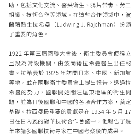
助，包括文化交流、醫藥衛生、鴉片禁毒、勞工
組織、技術合作等領域。在這些合作領域中，波
蘭籍醫生拉希曼（Ludwing J. Rajchman）扮演
了重要的角色。
1922 年第三屆國聯大會後，衛生委員會便程立
且設為常設機關，由波蘭籍拉希曼醫生出任秘
書。拉希曼於 1925 年訪問日本、中國、新加坡
等地，並在國聯衛生委員會上提出報告。透過拉
希曼的努力，國聯開始關注遠東地區的衛生問
題，並為日後國聯和中國的各項合作方案，奠定
基礎。拉西曼最重要的貢獻是在 1934 年 5 月 17
日在日內瓦的對華技術合作會議中，他報告了幾
年來諸多國聯技術專家在中國考察後的成果。