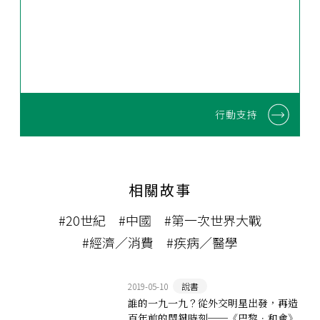
行動支持
相關故事
#20世紀
#中國
#第一次世界大戰
#經濟／消費
#疾病／醫學
2019-05-10
說書
誰的一九一九？從外交明星出發，再造
百年前的關鍵時刻──《巴黎．和會》