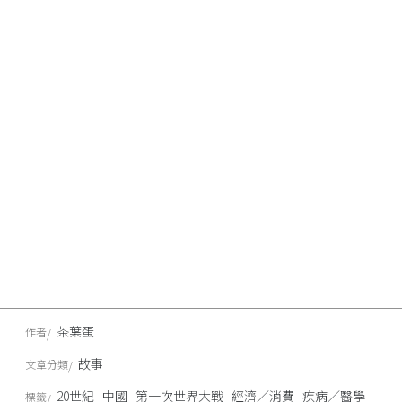
茶葉蛋
作者
故事
文章分類
20世紀
中國
第一次世界大戰
經濟／消費
疾病／醫學
標籤