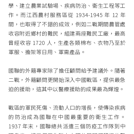
學、建立農業試驗場、疾病防治、衛生工程等工
作。而江西農村服務區從 1934-1945 年 12 年
間，也取得了不錯的成效，例如二戰期間農管處
收容附近鄉村的難民，組建兩座難民工廠，最高
曾經收容 1720 人，生產各類棉布、衣物乃至於
軍服、擔架等日用、軍需產品。
國聯的外籍專家除了擔任顧問給予建議外。隨著
二戰，外籍顧問更開始深入中國戰區，提供最急
迫的援助，這其中以醫療援助的成果最為輝煌。
戰區的軍民死傷、流動人口的增長，使傳染疾病
的防治成為國聯在中國最重要的衛生工作。
1937 年末，國聯總共派遣三個防疫工作隊到中