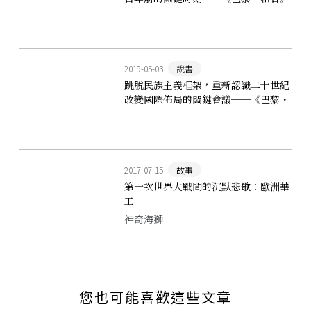
2019-05-03
說書
跳脫民族主義框架，重新認識二十世紀
改變國際佈局的關鍵會議──《巴黎・
和會》
2017-07-15
故事
第一次世界大戰間的沉默悲歌：歐洲華
工
神奇海獅
您也可能喜歡這些文章