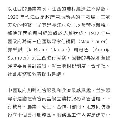
以江西的農業為例，江西的農村經濟並不樂觀，
1920 年代江西是政府當局勦共的主戰場；其次
天災的頻繁─尤其是長江水災；以及苛捐雜稅，
都使江西的農村經濟處於赤貧狀態。1932 年中
國政府聘請三位國聯專家伯饒爾（Max Brauer）
郭樂誠（k. Braind-Clauser）司丹巴（Andrija
Stamper）到江西進行考察，國聯的專家和全國
經濟委員會討論後，就土地租稅制度、合作社、
社會服務和救濟提出建議。
中國政府則對社會服務和救濟最感興趣，並按照
專家建議在省會南昌設立農村服務區管理處，下
有教育、農業、衛生、合作四部門，地方則仿照
設立十個農村服務區。服務區工作內容是建立小