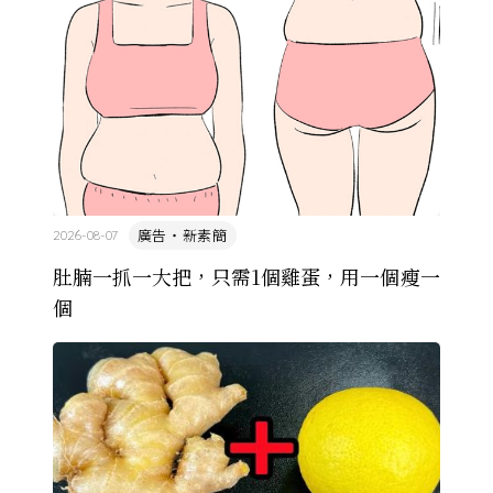
廣告・新素簡
2026-08-07
肚腩一抓一大把，只需1個雞蛋，用一個瘦一
個