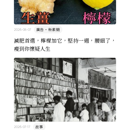
廣告・新素簡
2026-08-07
減肥首選，檸檬加它，堅持一週，腰細了，
瘦到你懷疑人生
故事
2026-07-17