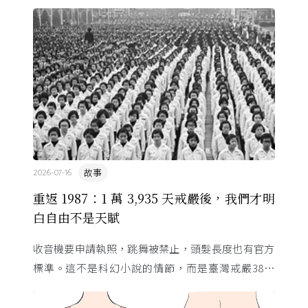
故事
2026-07-16
重返 1987：1 萬 3,935 天戒嚴後，我們才明
白自由不是天賦
收音機要申請執照，跳舞被禁止，頭髮長度也有官方
標準。這不是科幻小說的情節，而是臺灣戒嚴38年
的日常。從1982年美國國會聽證，到 1987 年那道解
嚴令，這段歷 ...