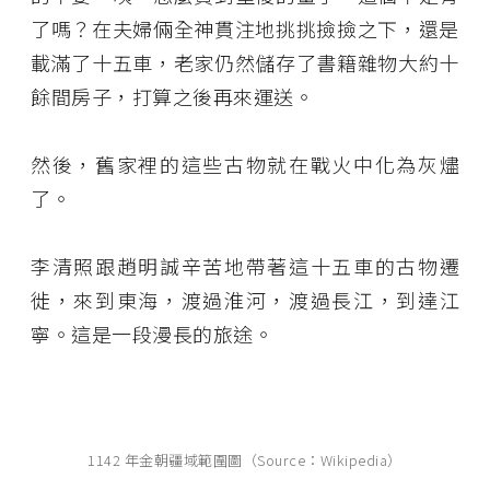
了嗎？在夫婦倆全神貫注地挑挑撿撿之下，還是
載滿了十五車，老家仍然儲存了書籍雜物大約十
餘間房子，打算之後再來運送。
然後，舊家裡的這些古物就在戰火中化為灰燼
了。
李清照跟趙明誠辛苦地帶著這十五車的古物遷
徙，來到東海，渡過淮河，渡過長江，到達江
寧。這是一段漫長的旅途。
1142 年金朝疆域範圍圖（Source：Wikipedia）