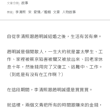
故事
文章分類
李清照
宋
愛情／婚姻
文豪
人物故事
標籤
自從李清照跟趙明誠結婚之後，生活有苦有樂。
趙明誠是個閒散人，一生大約就是當太學生、工
作、家裡被蔡京陷害被關又被放出來、回老家休
息十年，然後錢用完了又復工、逃難中、工作。
（到底是有沒有在工作啊？）
在這段期間，李清照跟趙明誠還是買買買。
就這樣，兩個文青把所有的時間跟賺來的金錢，