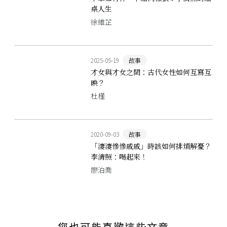
桌人生
徐維芷
2025-05-19
故事
才女與才女之間：古代女性如何互寫互
映？
杜槿
2020-09-03
故事
「淒淒慘慘戚戚」時該如何排煩解憂？
李清照：喝起來！
廖泊喬
您也可能喜歡這些文章