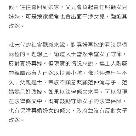
候，往往會回到娘家，父兄會負起責任照顧女兒
姊妹，可是娘家通常也會出面干涉女兒，強迫其
改嫁。
就宋代的社會觀感來說，對寡婦再嫁的看法是很
兩極的。理想上，衛道人士當然希望女子守節，
反對寡婦再嫁。但現實的情況來說，連士人階層
的親屬都有人再嫁以扶養小孩，像范仲淹出生不
久，父親過世，宗族不願意照顧范仲淹母子，范
媽媽只好改嫁。如果以法律條文來看，可以發現
在法律條文中，既有鼓勵守節女子的法律保障，
也有保障再婚婦女的條文，政府並沒有反對女子
改嫁。