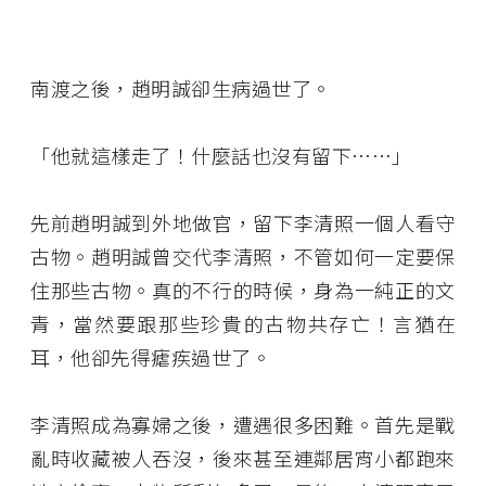
南渡之後，趙明誠卻生病過世了。
「他就這樣走了！什麼話也沒有留下……」
先前趙明誠到外地做官，留下李清照一個人看守
古物。趙明誠曾交代李清照，不管如何一定要保
住那些古物。真的不行的時候，身為一純正的文
青，當然要跟那些珍貴的古物共存亡！言猶在
耳，他卻先得瘧疾過世了。
李清照成為寡婦之後，遭遇很多困難。首先是戰
亂時收藏被人吞沒，後來甚至連鄰居宵小都跑來