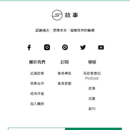
認識過去，想像未來
，
描繪世界的輪廓
關於我們
訂閱
頻道
認識故事
會員專區
有故事要說
Podcast
商業合作
會員客服
故事
成為作者
說書
加入團隊
副刊