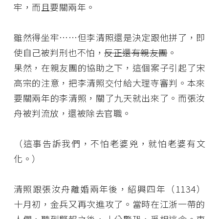
牢，而且要關兩年。
雖然得坐牢……但李清照還是決定跟他拼了，即
使自己被判刑也不怕，
反正還有親友團
。
果然，在親友團的協助之下，這個案子引起了宋
高宗的注意，把李清照交付給大理寺審判。本來
要關兩年的李清照，關了九天就出來了。而張汝
舟被判流放，還被除去官職。
（這事告訴我們，不怕老婆兇，就怕老婆有文
化。）
清照跟張汝舟離婚兩年後，紹興四年（1134）
十月初，金兵又再次進攻了。當時在江浙一帶的
人們，聽到警報之後，十分驚恐，爭相逃命。東