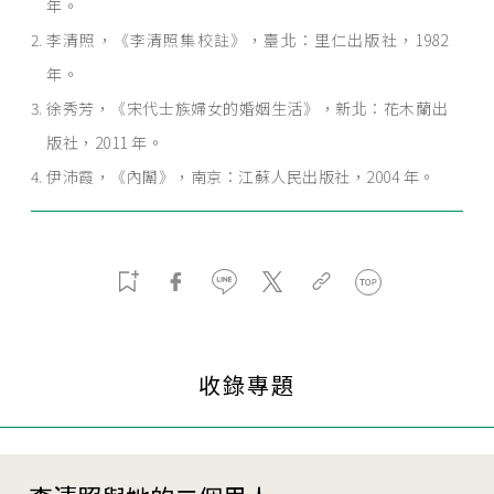
年。
李清照，《李清照集校註》，臺北：里仁出版社，1982
年。
徐秀芳，《宋代士族婦女的婚姻生活》，新北：花木蘭出
版社，2011 年。
伊沛霞，《內闈》，南京：江蘇人民出版社，2004 年。
收錄專題