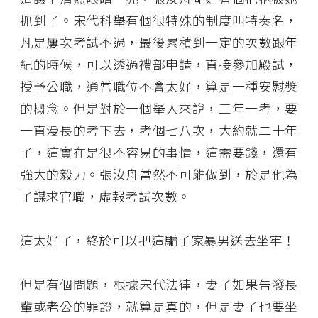
抓到了。宋代科舉有個很特殊的制度叫特奏名，
凡是屢次考試不過，最後累積到一定的次數跟年
紀的時候，可以透過禮部申請，直接參加殿試，
授予公職，通常職位不會太好，算是一種安慰獎
的概念。但是對於一個舉人來說，三年一考，要
一直漫長的考下去，考個七八次，大約就二十年
了，這實在是很不容易的事情，這需要錢，還有
強大的毅力。張汝舟當然不可能做到，於是他為
了謀求官職，虛報考試次數。
這太好了，終於可以把這騙子家暴男送去坐牢！
但是有個問題，根據宋代法律，妻子如果告發長
輩或老公的罪證，就算是真的，但是妻子也要坐