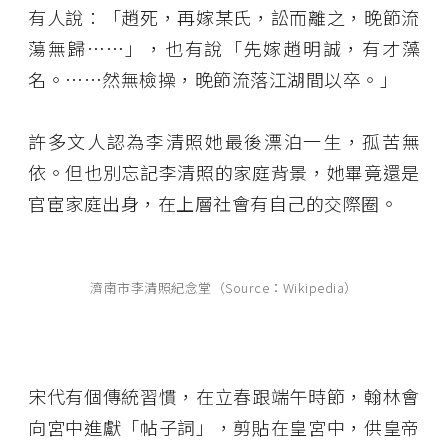
有人說：「趙死，再嫁某氏，訟而離之，晚節流
蕩無歸……」，也有說「先嫁趙明誠，有才藻
名。……然無檢操，晚節流落江湖間以卒。」
許多文人認為李清照她最後漂泊一生，孤苦無
依。但也別忘記李清照的家庭背景，她畢竟還是
官宦家庭出身，在上層社會有自己的交際圈。
濟南市李清照紀念堂（Source：Wikipedia）
宋代有個傳統習慣，在立春跟端午時節，翰林會
向宮中進獻「帖子詞」，剪貼在皇宮中，供皇帝