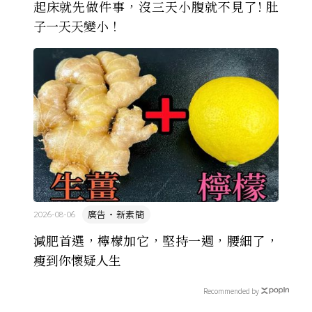
起床就先做件事，沒三天小腹就不見了! 肚
子一天天變小！
廣告・新素簡
2026-08-06
減肥首選，檸檬加它，堅持一週，腰細了，
瘦到你懷疑人生
Recommended by