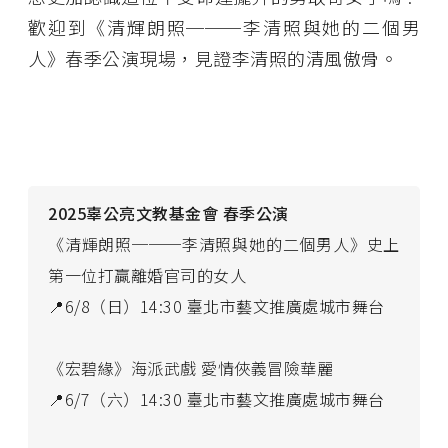
歡迎到《清輝朗照───李清照與她的二個男
人》春季公演現場，見證李清照的清風傲骨。
2025辜公亮文教基金會 春季公演
《清輝朗照───李清照與她的二個男人》史上
第一位打贏離婚官司的女人
📍6/8（日）14:30 臺北市藝文推廣處城市舞台
《宏碧緣》海派武戲 愛情俠義冒險華麗
📍6/7（六）14:30 臺北市藝文推廣處城市舞台