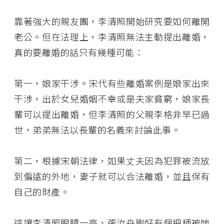
靠著強大的親友團，李清照開始研究要如何離開
老公。但在法理上，李清照無法主動提出離婚，
真的要離婚的話只有幾種可能：
第一，娘家干涉。宋代有些離婚案例是娘家出來
干涉，出於女兒婚姻不幸或是夫家貧窮，娘家長
輩可以提出離婚，但李清照的父親李格非早已過
世，弟弟無法以長輩的名義來討論此事。
第二，根據宋朝法律，如果丈夫因為犯罪被流放
到偏遠的外地，妻子就可以合法離婚，並且保有
自己的財產。
這讓李清照眼睛一亮，張汝舟剛好有個把柄被她