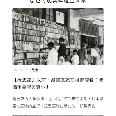
故事
2026-07-17
【漫想誌】以前，漫畫就該在租書店看：臺
灣租書店興衰小史
租書店的大擴張潮，主因是 1970 年代末期，日本漫
畫在臺灣的盛行。這是臺灣出版史的一段驚異奇航。
由於臺灣和日本自 1972 年斷交，著作權失去國與國