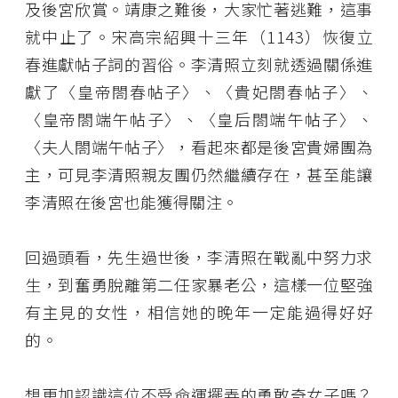
及後宮欣賞。靖康之難後，大家忙著逃難，這事
就中止了。宋高宗紹興十三年（1143）恢復立
春進獻帖子詞的習俗。李清照立刻就透過關係進
獻了〈皇帝閤春帖子〉、〈貴妃閤春帖子〉、
〈皇帝閤端午帖子〉、〈皇后閤端午帖子〉、
〈夫人閤端午帖子〉，看起來都是後宮貴婦團為
主，可見李清照親友團仍然繼續存在，甚至能讓
李清照在後宮也能獲得關注。
回過頭看，先生過世後，李清照在戰亂中努力求
生，到奮勇脫離第二任家暴老公，這樣一位堅強
有主見的女性，相信她的晚年一定能過得好好
的。
想更加認識這位不受命運擺弄的勇敢奇女子嗎？