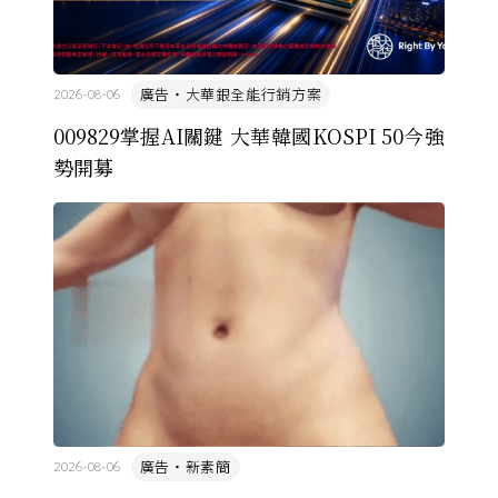
廣告・大華銀全能行銷方案
2026-08-06
009829掌握AI關鍵 大華韓國KOSPI 50今強
勢開募
廣告・新素簡
2026-08-06