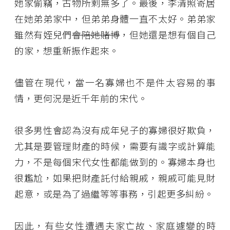
她家偷竊，古物所剩無多了。最後，李清照寄居
在她弟弟家中，但弟弟身體一直不太好。弟弟家
雖然有姪兒們
會陪她賭博
，但她還是想有個自己
的家，想重新振作起來。
儘管在現代，當一名寡婦也不是件太容易的事
情，更何況是近千年前的宋代。
很多男性會認為沒有成年兒子的寡婦很好欺負，
尤其是要管理財產的時候，需要有識字或計算能
力，不是每個宋代女性都能做到的。寡婦本身也
很尷尬，如果把財產託付給親戚，親戚可能見財
起意，或是為了過繼等等事務，引起更多糾紛。
因此，有些女性遭遇夫家亡故、家庭遽變的時