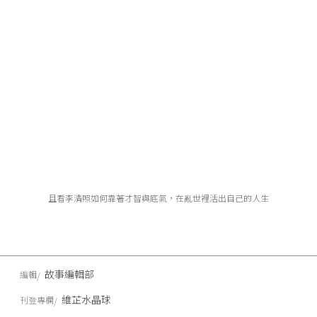
且看李清照如何靠著才智與底氣，在亂世裡活出自己的人生
故事編輯部
編輯
維芷水晶球
刊登專欄