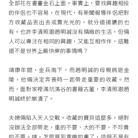
全部花在書畫金石上面。事實上，要找興趣相投
的伴侶也不容易，在現代，有新聞報導伴侶把對
方收藏品丟出去或賣光光的，就分道揚鑣的也
有。也許李清照跟趙明誠沒有精緻的生活，但倆
人可以專注在相同的興趣，又能互相作伴，這難
道不是世界上最快樂的事情嗎？
靖康年間，金兵南下，而趙明誠的母親病逝金
陵，他倆決定奔喪時一起帶走重要的收藏。然
而，面對家裡滿坑滿谷的書籍古董，李清照跟趙
明誠終於崩潰了。
夫婦倆陷入天人交戰。收藏的寶貝這麼多，絕對
沒辦法全部帶走，重的不要、大的不要，不珍貴
的不要。咦，怎麼買到重複的畫了，這個不是有