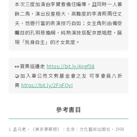
本次三度加演由李寶春擔任編導，且同時一人兼
飾二角，演出反差極大、高難度的李清照兩任丈
夫，悠遊行當的表演技巧自如；女主角則由備受
矚目的孔玥慈擔綱，純熟演技搭配京崑唱腔，展
現「我身自主」的才女氣度。
👀買票這邊走
https://bit.ly/4irgf58
🤝加入辜公亮文教基金會之友 可享會員八折
票
https://bit.ly/2FnFQvI
參考書目
孟元老，《東京夢華錄》，北京：文化藝術出版社，1998