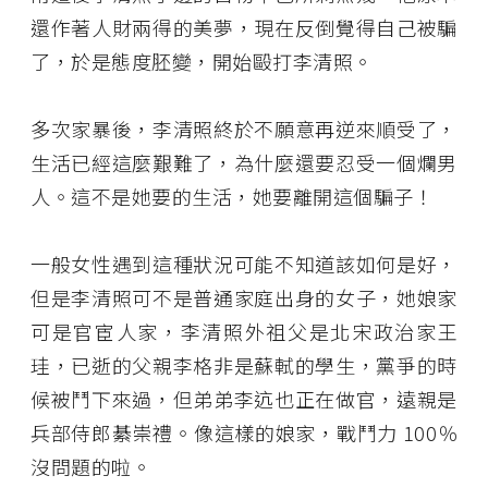
還作著人財兩得的美夢，現在反倒覺得自己被騙
了，於是態度胚變，開始毆打李清照。
多次家暴後，李清照終於不願意再逆來順受了，
生活已經這麼艱難了，為什麼還要忍受一個爛男
人。這不是她要的生活，她要離開這個騙子！
一般女性遇到這種狀況可能不知道該如何是好，
但是李清照可不是普通家庭出身的女子，她娘家
可是官宦人家，李清照外祖父是北宋政治家王
珪，已逝的父親李格非是蘇軾的學生，黨爭的時
候被鬥下來過，但弟弟李迒也正在做官，遠親是
兵部侍郎綦崇禮。像這樣的娘家，戰鬥力 100％
沒問題的啦。