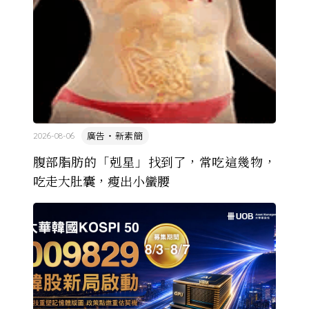
廣告・新素簡
2026-08-06
腹部脂肪的「剋星」找到了，常吃這幾物，
吃走大肚囊，瘦出小蠻腰