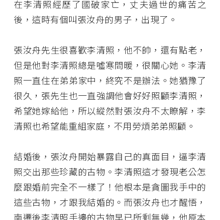
在李清照經歷了國破家亡，丈夫過世的痛苦之
後，這時有個叫張汝舟的男子，出現了。
張汝舟先生很喜歡李清照，他不帥，還有點老，
但是他對李清照總是噓寒問暖，很關心她。李清
照一直住在弟弟家中，終究不是辦法。她猶豫了
很久，張先生也一直強調他會好好照顧李清照，
希望她嫁給他，所以縱然對張汝舟不太瞭解，李
清照也希望能重組家庭，不用勞煩弟弟照顧。
結婚後，張汝舟開始暴露自己的真面目，逼李清
照交出那些珍藏的古物。李清照這才發現老公怎
麼跟婚前完全不一樣了！他根本是貪圖我手中的
這些古物，才跟我結婚的。而張汝舟也才醒悟，
南遷後李清照手邊的古物早已所剩無幾，他原本