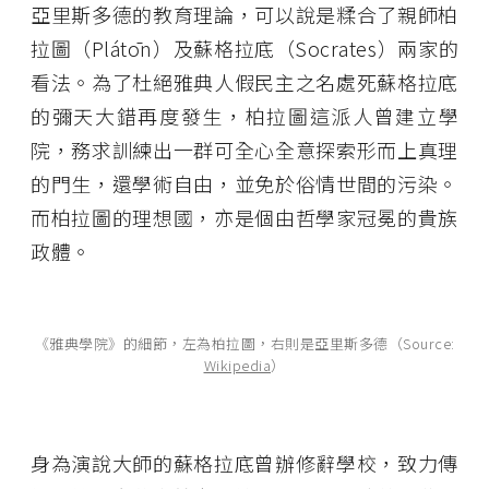
亞里斯多德的教育理論，可以說是糅合了親師柏
拉圖（Plátōn）及蘇格拉底（Socrates）兩家的
看法。為了杜絕雅典人假民主之名處死蘇格拉底
的彌天大錯再度發生，柏拉圖這派人曾建立學
院，務求訓練出一群可全心全意探索形而上真理
的門生，還學術自由，並免於俗情世間的污染。
而柏拉圖的理想國，亦是個由哲學家冠冕的貴族
政體。
《雅典學院》的細節，左為柏拉圖，右則是亞里斯多德（Source:
Wikipedia
）
身為演說大師的蘇格拉底曾辦修辭學校，致力傳