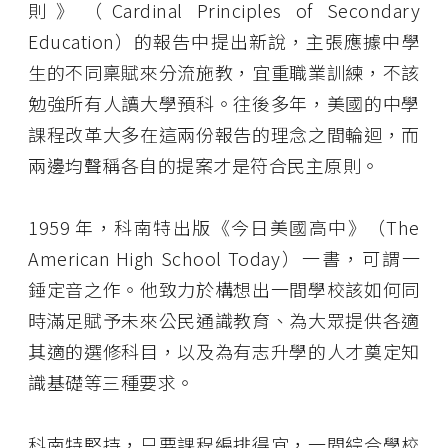
則》（Cardinal Principles of Secondary
Education）的報告中提出新說，主張應據中學
生的不同稟賦來分流施教，宜重職業訓練，不該
勉強所有人讀大學預科。往後多年，美國的中學
課程改革大多在這兩份報告的理念之間輪迴，而
兩邊均聲稱各自的提案才是符合民主原則。
1959 年，科南特出版《今日美國高中》（The
American High School Today）一書，可謂一
錘定音之作。他致力於構想出一間學校該如何同
時滿足賦予未來公民通識教育、為大眾提供各適
其適的選修科目，以及為有志升學的人才奠定知
識基礎等三種要求。
科南特堅持，只要課程編排得宜，一間綜合學校