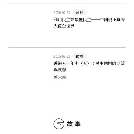
2020-02-19
副刊
利用民主來顛覆民主──中國現正無聲
入侵全世界
2015-09-28
故事
香港人千年史（五）：民主回歸的期望
與哀愁
蔡承恩