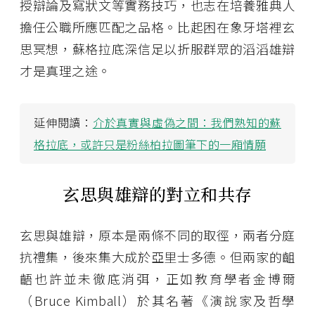
授辯論及寫狀文等實務技巧，也志在培養雅典人
擔任公職所應匹配之品格。比起困在象牙塔裡玄
思冥想，蘇格拉底深信足以折服群眾的滔滔雄辯
才是真理之途。
延伸閱讀：
介於真實與虛偽之間：我們熟知的蘇
格拉底，或許只是粉絲柏拉圖筆下的一廂情願
玄思與雄辯的對立和共存
玄思與雄辯，原本是兩條不同的取徑，兩者分庭
抗禮集，後來集大成於亞里士多德。但兩家的齟
齬也許並未徹底消弭，正如教育學者金博爾
（Bruce Kimball）於其名著《演說家及哲學