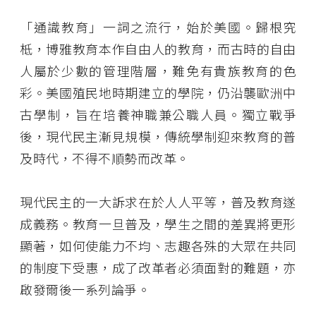
「通識教育」一詞之流行，始於美國。歸根究
柢，博雅教育本作自由人的教育，而古時的自由
人屬於少數的管理階層，難免有貴族教育的色
彩。美國殖民地時期建立的學院，仍沿襲歐洲中
古學制，旨在培養神職兼公職人員。獨立戰爭
後，現代民主漸見規模，傳統學制迎來教育的普
及時代，不得不順勢而改革。
現代民主的一大訴求在於人人平等，普及教育遂
成義務。教育一旦普及，學生之間的差異將更形
顯著，如何使能力不均、志趣各殊的大眾在共同
的制度下受惠，成了改革者必須面對的難題，亦
啟發爾後一系列論爭。