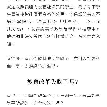
就足以照顧能力及志趣殊異的學生。為了令中學
生畢業後皆能做個合格的公民，他倡議所有人不
論升學與否，均須共修「社會科」（Social
studies），以認識美國政制及學習互相尊重。
他強調此法使美國自別於極權統治，乃民主之濫
殤。
又往後，香港借鏡其他英語國家，亦引入社會科
至中學，即通識科之雛型。
教育改革失敗了嗎？
香港三三四學制改革至今，已逾十年。果真如董
建華所說的「完全失敗」嗎？