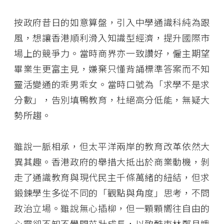
按政府昔日的如意算盤，引入中學通識科純為跟
風，想讓香港順利滑入知識型經濟，提升國際市
場上的競爭力。當時商界亦一致讚好，僱主期望
畢業生更富主見，嫌棄只懂背誦標準答案而不知
靈活變通的乖男乖女。當時口號為「求學不是求
分數」，告別填鴨教育，杜絕高分低能，無疑大
勢所趨。
雖說一脈相承，但太平洋兩岸的教育改革依然大
異其趣。香港政府的舉措大抵出於商業動機，剝
走了通識教育與現代民主千條萬緒的紐結，但求
鍛鍊學生多從不同的「觀點與角度」思考，不問
政治立場。雖說無心插柳，但一顆顆嚮往自由的
心靈卻不知不覺間茁壯成長，以致酷吏林鄭月娥