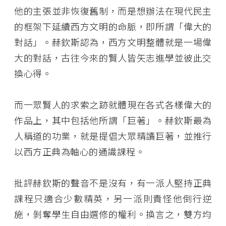
他的主張並非恢復舊制，而是想辦法在現代民主
的框架下延續西方文明的命脈，即所謂「偉大的
對話」。赫欽斯認為，西方文明整體就是一場偉
大的對話，古往今來的賢人皆矢志進學並彼此交
換心得。
而一眾賢人的求索之跡就體現在各式各樣偉大的
作品上，其中包括他所謂「巨著」。赫欽斯最為
人稱道的功業，就是提倡大眾精讀巨著，並推行
以西方正典為軸心的通識課程。
批評赫欽斯的聲音不是沒有，有一派人堅持正典
課程只適合少數精英，另一派則責怪他倒行逆
施，剝奪學生自由選修的權利。換言之，雙方均