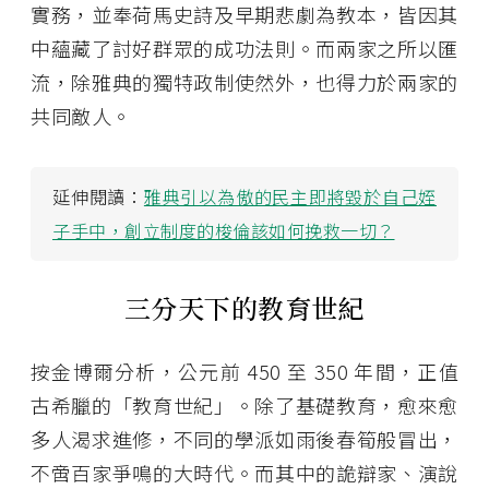
實務，並奉荷馬史詩及早期悲劇為教本，皆因其
中蘊藏了討好群眾的成功法則。而兩家之所以匯
流，除雅典的獨特政制使然外，也得力於兩家的
共同敵人。
延伸閱讀：
雅典引以為傲的民主即將毀於自己姪
子手中，創立制度的梭倫該如何挽救一切？
三分天下的教育世紀
按金博爾分析，公元前 450 至 350 年間，正值
古希臘的「教育世紀」。除了基礎教育，愈來愈
多人渴求進修，不同的學派如雨後春筍般冒出，
不啻百家爭鳴的大時代。而其中的詭辯家、演說