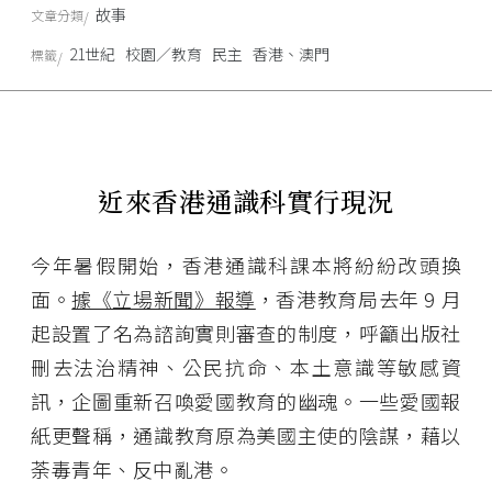
故事
文章分類
21世紀
校園／教育
民主
香港、澳門
標籤
近來香港通識科實行現況
今年暑假開始，香港通識科課本將紛紛改頭換
面。
據《立場新聞》報導
，香港教育局去年 9 月
起設置了名為諮詢實則審查的制度，呼籲出版社
刪去法治精神、公民抗命、本土意識等敏感資
訊，企圖重新召喚愛國教育的幽魂。一些愛國報
紙更聲稱，通識教育原為美國主使的陰謀，藉以
荼毒青年、反中亂港。