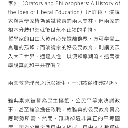
家》（Orators and Philosophers: A History of
the Idea of Liberal Education）所詳述，演說
家與哲學家皆為通識教育的兩大支柱，但兩家的
根本分歧也造就後世永不止竭的爭執。
哲學家的自由人教育必先遠離群眾，方可攀登上
真理的孤峰；而演說家的好公民教育，則講究深
入大千世界，通達人性，以便領導潮流。這兩家
學說真能和平共存嗎？
兩套教育理念之所以誕生，一切該從雅典說起。
雅典素來被譽為民主搖籃，公民平等來決議政
事，甚至輪流擔任政職，故雅典的公民教育實為
應時勢所需。然而，雅典卻遠非真正的平等國
度，因為公民全憑自由人組成，自由人人數僅佔