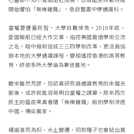
開始懼怕「無掩雞籠」，急欲整肅中學通識科。
當權要壅塞民智，大學自難倖免。2019年底，
愛國報紙已經大作文章，指控美國曾借學術交流
之名，暗中撥款促成三三四學制改革，更派員協
辦本地的大學通識課程，變相遙控香港的高等教
育，終使多所大學淪為暴徒基地。
聽來雖然荒謬，但認真研究過通識教育的來龍去
脈後，或許就能容易明白當權之謀算。原來西方
民主的瘟疫果真會隨「無掩雞籠」般的學制滲透
中國，傳染萬家。
橘逾淮而為枳，水土變遷，同款種子也會結出異