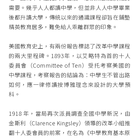
需要。幾乎人人都讀中學，但並非人人中學畢業
後都升讀大學，傳統以來的通識課程卻旨在鋪墊
精英教育居多，難免給人乖離群眾的印象。
美國教育史上，有兩份報告標誌了改革中學課程
的兩大里程碑。1893年，以艾略特為首的十人
委員會（Committee of Ten）受托考察美國的
中學課程，考察報告的結論為：中學生不管出路
如何，應一律修讀按博雅理念來設計的大學預
科。
1918 年，當局再次派員調查全國中學新況，由
金斯利（Clarence Kingsley）領導的改革小組推
翻十人委會員的前案，在名為《中學教育基本原