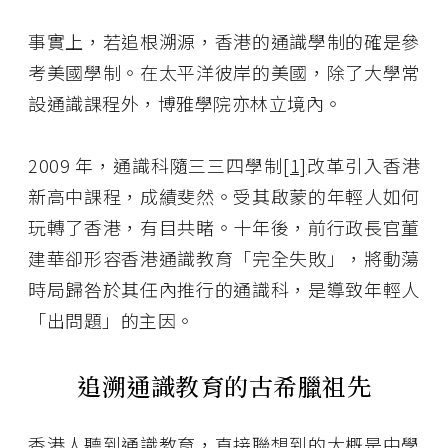
事實上，若追根溯源，香港的通識學制的確是參
考美國學制。在太平洋彼岸的美國，除了大學常
設通識課程外，博雅學院亦林立境內。
2009 年，通識科隨三三四學制
[1]
改革引入香港
新高中課程，成績斐然。受其啟蒙的年輕人如何
玩轉了香港，有目共睹。十年後，前行政長官董
建華卻形容香港通識教育「完全失敗」，將動蕩
時局歸咎於其任內推行的通識科，是導致年輕人
「出問題」的主因。
追溯通識教育的古希臘祖先
香港人聽到通識教育，直接聯想到的大概是中學