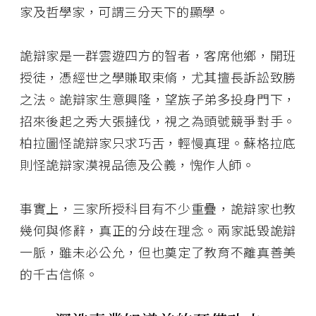
家及哲學家，可謂三分天下的顯學。
詭辯家是一群雲遊四方的智者，客席他鄉，開班
授徒，憑經世之學賺取束脩，尤其擅長訴訟致勝
之法。詭辯家生意興隆，望族子弟多投身門下，
招來後起之秀大張撻伐，視之為頭號競爭對手。
柏拉圖怪詭辯家只求巧舌，輕慢真理。蘇格拉底
則怪詭辯家漠視品德及公義，愧作人師。
事實上，三家所授科目有不少重疊，詭辯家也教
幾何與修辭，真正的分歧在理念。兩家詆毀詭辯
一脈，雖未必公允，但也奠定了教育不離真善美
的千古信條。