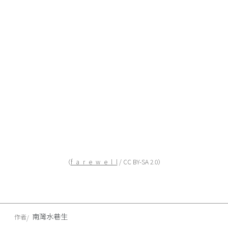
（
f_a_r_e_w_e_l_l
/ CC BY-SA 2.0）
南灣水巷生
作者