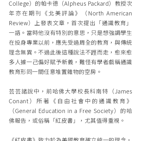
College）的帕卡德（Alpheus Packard）教授次
年亦在期刊《北美評論》（North American
Review）上發表文章，首次提出「通識教育」
一語。當時他沒有特別的意思，只是想強調學生
在投身專業以前，應先受過周全的教育，與傳統
理念無異。不過此後這種說法不踁而走，愈來愈
多人據一己偏好賦予新義，難怪有學者戲稱通識
教育形同一間任意堆置雜物的空房。
芸芸諸說中，前哈佛大學校長科南特（James
Conant）所著《自由社會中的通識教育》
（General Education in a Free Society）的哈
佛報告，或俗稱「紅皮書」，尤其值得重視。
《紅皮書》致力於為美國教育確立統一的理念，