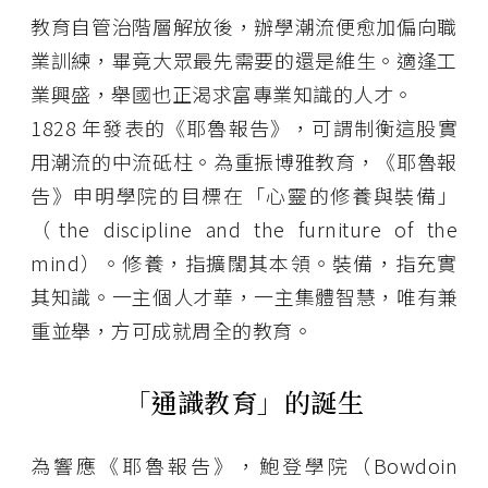
教育自管治階層解放後，辦學潮流便愈加偏向職
業訓練，畢竟大眾最先需要的還是維生。適逢工
業興盛，舉國也正渴求富專業知識的人才。
1828 年發表的《耶魯報告》，可謂制衡這股實
用潮流的中流砥柱。為重振博雅教育，《耶魯報
告》申明學院的目標在「心靈的修養與裝備」
（the discipline and the furniture of the
mind）。修養，指擴闊其本領。裝備，指充實
其知識。一主個人才華，一主集體智慧，唯有兼
重並舉，方可成就周全的教育。
「通識教育」的誕生
為響應《耶魯報告》，鮑登學院（Bowdoin