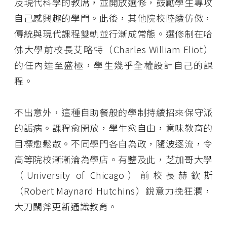
及現代科學的教席，並開放選修，鼓勵學生專攻
自己感興趣的學門。此後，其他院校陸續仿傚，
傳統與現代課程雙軌並行漸成常態。選修制在哈
佛大學前校長艾略特（Charles William Eliot）
的任內達至盛極，學生幾乎全權設計自己的課
程。
不出意外，這種自助餐般的學制持續招來保守派
的詬病。課程愈開放，學生愈自由，意味教育的
目標愈鬆散。不同學門各自為政，隨波逐流，令
高等院校漸漸淪為學店。有鑒及此，芝加哥大學
（University of Chicago）前校長赫欽斯
（Robert Maynard Hutchins）銳意力挽狂瀾，
大刀闊斧更新通識教育。