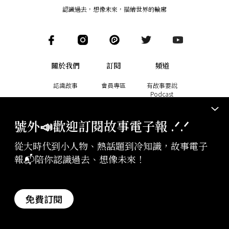
認識過去，想像未來
，
描繪世界的輪廓
關於我們
訂閱
頻道
認識故事
會員專區
有故事要說
Podcast
商業合作
會員客服
故事
號外📣歡迎訂閱故事電子報 .ᐟ‪‪.ᐟ
成為作者
說書
加入團隊
從大時代到小人物、熱話題到冷知識，故事電子
副刊
報📬陪你認識過去、想像未來！
用故事讓你知曉世界大事
幫助故事創作更多好故事
免費訂閱
訂閱電子報
贊助支持