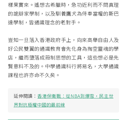
樣果實來。遙想古希臘時，急功近利而不問真理
的詭辯家學制，以及馴養鷹犬為侍奉當權的斯巴
達學制，皆通識理念的老對手。
豈知一旦落入香港政府手上，向來高舉自由人及
好公民雙翼的通識教育會先化身為掏空靈魂的學
店，繼而墮落成箝制思想的工具，這些想必是先
賢意料不及的。中學通識科行將易名，大學通識
課程也許亦命不久矣。
延伸閱讀：
香港保衛戰：從NBA到爆雪，民主世
界對抗極權中國的最前線