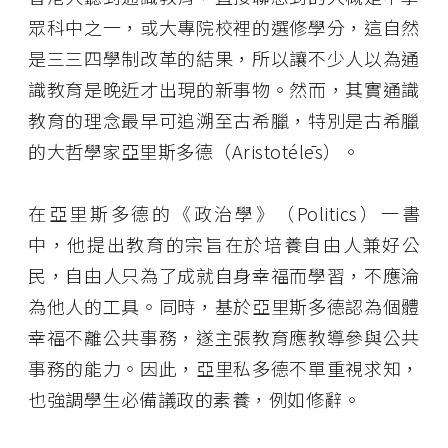
眾科中之一，或大專院校裡的選修學分，這自然
是三三四學制改革的結果，所以讓不少人以為通
識教育是晚近才出現的新事物。然而，其實通識
教育的理念最早可追溯至古希臘，特別是古希臘
的大哲學家亞里斯多德（Aristotélēs）。
在亞里斯多德的《政治學》（Politics）一書
中，他提出教育的宗旨在於培養自由人兼好公
民，自由人只為了成就自身幸福而學習，不應淪
為他人的工具。同時，基於亞里斯多德認為個體
幸福不離公共事務，遂主張教育應教導參與公共
事務的能力。因此，亞里私多德不單重視求知，
也強調學生必備議政的素養，例如修辭。