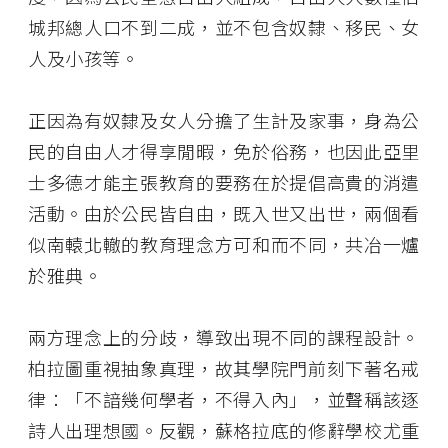
城邦總人口不到二成，並不包含奴隸、移民、女
人及小孩等。
正因為有奴隸及女人分擔了生計及家事，身為公
民的自由人才得享閒暇，免於俗務，也因此亞里
士多德才能主張教育的要務在於提倡高貴的消遣
活動。由於公民皆自由，既入世又出世，兩個看
似南轅北轍的教育理念方可和而不同，共冶一爐
於雅典。
兩方理念上的分歧，導致出現不同的課程設計。
柏拉圖重視抽象真理，故其學院門前刻下著名戒
律：「不諳幾何學者，不得入內」，並聲稱該逐
詩人出理想國。反觀，蘇格拉底的修辭學校尤重