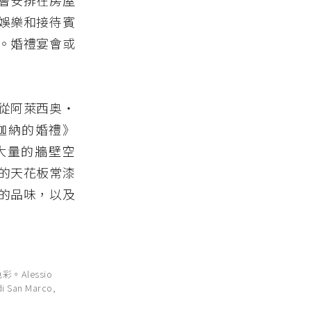
常會安排在房屋
娛樂和接待賓
。婚禮宴會或
從阿萊西奥・
迦納的婚禮》
保留大量的牆壁空
的天花板常漆
的品味，以及
Alessio
di San Marco,