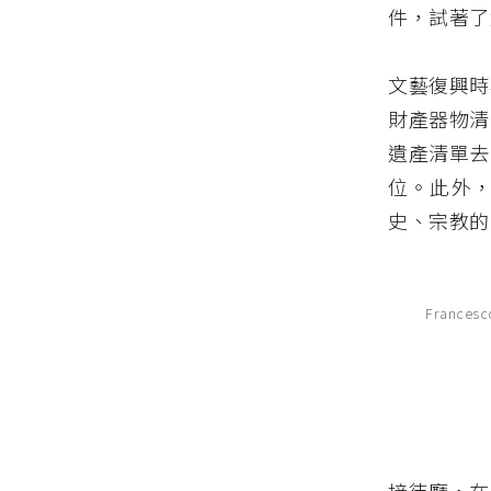
件，試著了
文藝復興時
財產器物清
遺產清單去
位。此外
史、宗教的
Francesco