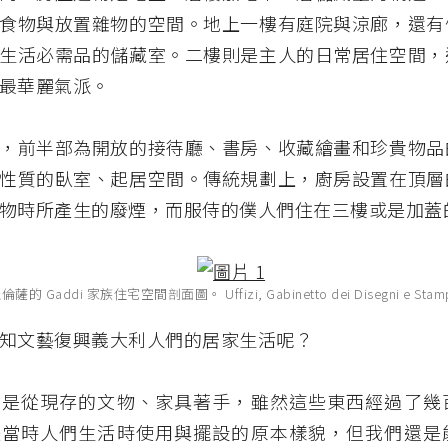
食物與放置雜物的空間。地上一樓有庭院與涼廊，還有
生活必需品的儲藏室。二樓則是主人的日常居住空間，
最華麗氣派。
，前半部為開放的接待廳、書房、收藏繪畫和珍貴物品
性質的臥室、起居空間。傳統規劃上，廚房設置在頂層
物時所產生的廢煙，而服侍的僕人們住在三樓或是加蓋
 Gaddi 家族住宅空間剖面圖。 Uffizi, Gabinetto dei Disegni e Stampe
知文藝復興義大利人們的居家生活呢？
，是從現存的文物、家具著手，雖然這些東西經過了幾
是當時人們生活時使用與擺設的原本樣貌，但我們還是