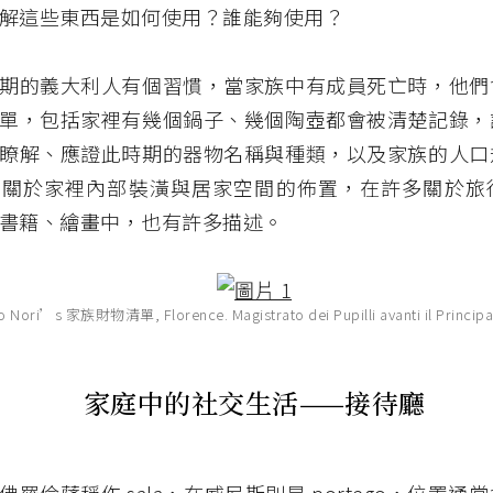
解這些東西是如何使用？誰能夠使用？
期的義大利人有個習慣，當家族中有成員死亡時，他們
單，包括家裡有幾個鍋子、幾個陶壺都會被清楚記錄，
瞭解、應證此時期的器物名稱與種類，以及家族的人口
，關於家裡內部裝潢與居家空間的佈置，在許多關於旅
書籍、繪畫中，也有許多描述。
 Nori’s 家族財物清單, Florence. Magistrato dei Pupilli avanti il Principat
家庭中的社交生活——接待廳