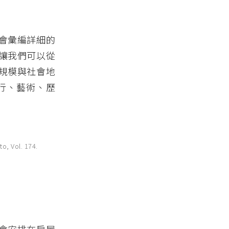
會彙編詳細的
讓我們可以從
規模與社會地
行、藝術、歷
o, Vol. 174.