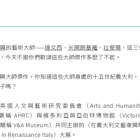
興
的藝術大師——
達
文西
、
米開朗基羅
、
拉斐爾
，這三
，今天不跟你們歌頌這些大師傑作多麽了不起。
興大師傑作，你知道這些大師身處的十五世紀義大利，
子嗎？
，英國人文與藝術研究委員會（Arts and Humanities 
l，簡稱 AHRC）與維多利亞與亞伯特博物館（Victoria an
m，簡稱 V&A Museum）共同主辦的〈在義大利文藝復
in Renaissance Italy）大展。