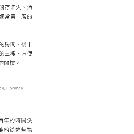
儲存柴火、酒
通常第二層的
的房間，後半
的三樓，方便
的閣樓。
, Florence.
百年的時間洗
能夠從這些物