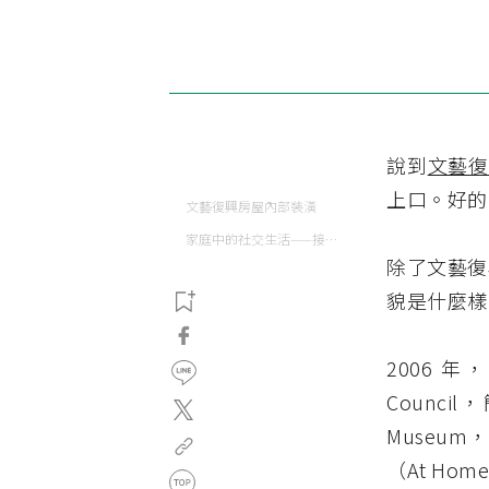
說到
文藝復
上口。好的
文藝復興房屋內部裝潢
家庭中的社交生活——接待廳
除了文藝復
貌是什麼樣
2006 年
Counci
Museu
（At Home 