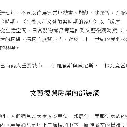
達七年，不同以往展覽常以繪畫、雕刻、建築等，介紹
金時期，〈在義大利文藝復興時期的家中〉以「房屋」（
從生活空間、日常器物織品等延伸到文藝復興時期（1400 -
活的樣貌，這樣的展覽方式，對於二十一世紀的我們來
的共鳴。
當時兩大重要城市——佛羅倫斯與威尼斯，一探究竟當
文藝復興房屋內部裝潢
期，人們通常以大家族為單位一起居住，而服侍家族的
內。房屋通常是地上三層樓加地下一層儲藏室的構造：