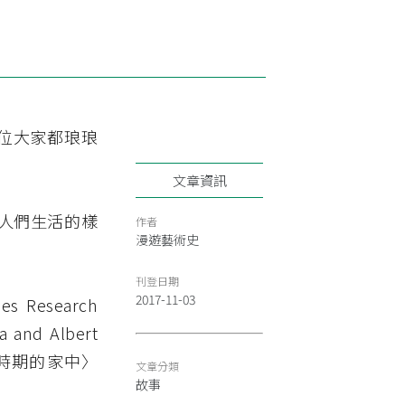
位大家都琅琅
文章資訊
人們生活的樣
作者
漫遊藝術史
刊登日期
2017-11-03
Research
d Albert
興時期的家中〉
文章分類
故事