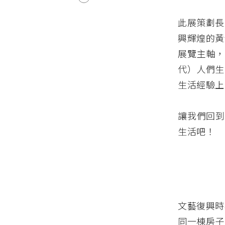
此展策劃長
興輝煌的黃
展覽主軸，
代）人們生
生活經驗上
讓我們回到
生活吧！
文藝復興時
同一棟房子