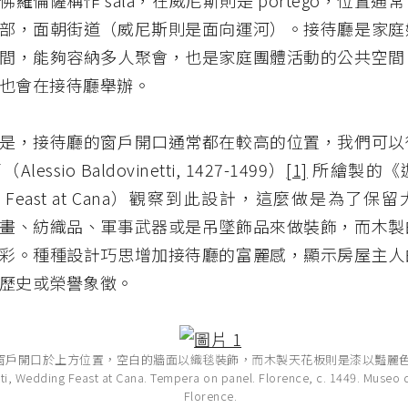
羅倫薩稱作 sala，在威尼斯則是 portego，位置通
部，面朝街道（威尼斯則是面向運河）。接待廳是家庭
間，能夠容納多人聚會，也是家庭團體活動的公共空間
也會在接待廳舉辦。
是，接待廳的窗戶開口通常都在較高的位置，我們可以
essio Baldovinetti, 1427-1499）
[1]
所繪製的《
ng Feast at Cana）觀察到此設計，這麼做是為了
畫、紡織品、軍事武器或是吊墜飾品來做裝飾，而木製
彩。種種設計巧思增加接待廳的富麗感，顯示房屋主人
歷史或榮譽象徵。
窗戶開口於上方位置，空白的牆面以織毯裝飾，而木製天花板則是漆以豔麗色彩。
ti, Wedding Feast at Cana. Tempera on panel. Florence, c. 1449. Museo 
Florence.