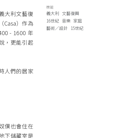
標籤
義大利文藝復
義大利
文藝復興
16世紀
音樂
家庭
Casa）作為
藝術／設計
15世紀
 1600 年
說，更能引起
時人們的居家
奴僕也會住在
地下儲藏室是