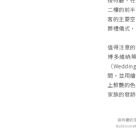
接待廳，在佛
二樓的前半
客的主要空
葬禮儀式，
值得注意的
博多維納蒂（Al
（Weddi
間，並用繪
上鮮艷的色
家族的發跡
接待廳的
Baldovinet