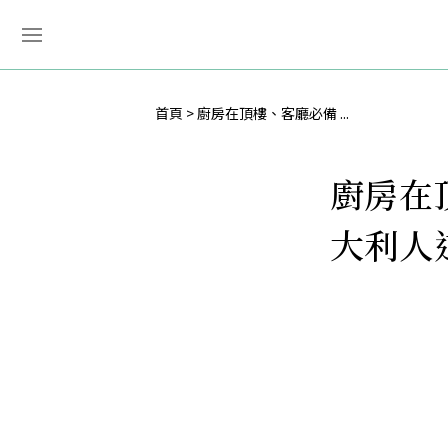
首頁
廚房在頂樓、客廳必備 ...
廚房在
大利人