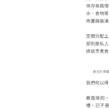
保存易腐壞
水、食物等
佈置與裝潢
空間分配上
部則是私人
排放烹煮食
居住於佛羅倫薩的
我們何以得
最直接的
禮，已不