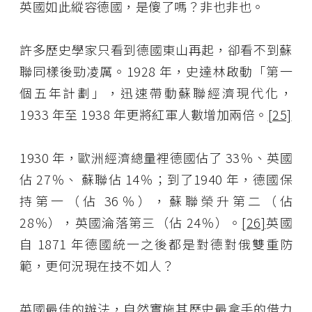
英國如此縱容德國，是傻了嗎？非也非也。
許多歷史學家只看到德國東山再起，卻看不到蘇
聯同樣後勁凌厲。1928 年，史達林啟動「第一
個五年計劃」，迅速帶動蘇聯經濟現代化，
1933 年至 1938 年更將紅軍人數增加兩倍。
[25]
1930 年，歐洲經濟總量裡德國佔了 33％、英國
佔 27％、 蘇聯佔 14％；到了1940 年，德國保
持第一（佔 36％），蘇聯榮升第二（佔
28％），英國淪落第三（佔 24％）。
[26]
英國
自 1871 年德國統一之後都是對德對俄雙重防
範，更何況現在技不如人？
英國最佳的辦法，自然實施其歷史最拿手的借力