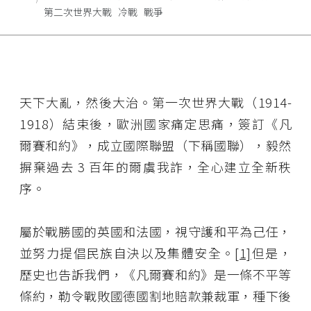
第二次世界大戰
冷戰
戰爭
天下大亂，然後大治。第一次世界大戰（1914-
1918）結束後，歐洲國家痛定思痛，簽訂《凡
爾賽和約》，成立國際聯盟（下稱國聯），毅然
摒棄過去 3 百年的爾虞我詐，全心建立全新秩
序。
屬於戰勝國的英國和法國，視守護和平為己任，
並努力提倡民族自決以及集體安全。
[1]
但是，
歷史也告訴我們，《凡爾賽和約》是一條不平等
條約，勒令戰敗國德國割地賠款兼裁軍，種下後