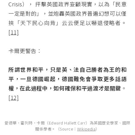
Crisis）， 抨擊英國政界妄顧現實，以為「民意
一定是對的」，並炮轟英國政界普遍幻想可以僅
挾「天下民心向背」云云便足以嚇退侵略者。
[11]
卡爾更警告：
所謂世界和平，只是英、法自己勝者為王的和
平，一旦德國崛起，德國難免會爭取更多話語
權，在此過程中，如何確保和平過渡才是關鍵
。
[12]
愛德華·霍列特·卡爾（Edward Hallett Carr）為英國歷史學家、國際
關係學者。（Source：
Wikipedia
）