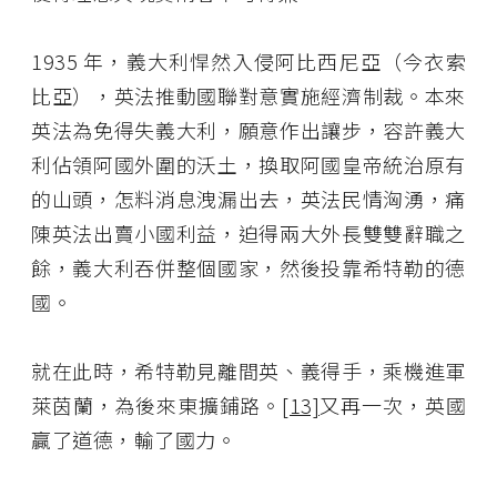
1935 年，義大利悍然入侵阿比西尼亞（今衣索
比亞），英法推動國聯對意實施經濟制裁。本來
英法為免得失義大利，願意作出讓步，容許義大
利佔領阿國外圍的沃土，換取阿國皇帝統治原有
的山頭，怎料消息洩漏出去，英法民情洶湧，痛
陳英法出賣小國利益，迫得兩大外長雙雙辭職之
餘，義大利吞併整個國家，然後投靠希特勒的德
國。
就在此時，希特勒見離間英、義得手，乘機進軍
萊茵蘭，為後來東擴鋪路。
[13]
又再一次，英國
贏了道德，輸了國力。