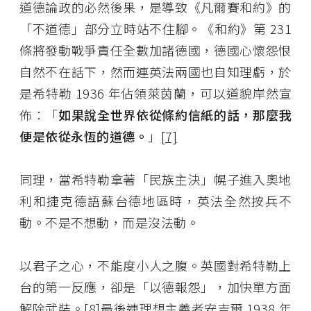
道德論政的必然後果，是導致《凡爾賽和約》的
「不道德」部分立時站不住腳。《和約》第 231
條將發動戰爭責任全數加諸德國，德國心懷怨恨
自然不在話下，然而連英法兩國也自知理虧，於
是希特勒 1936 年佔領萊茵蘭，可以道貌岸然宣
佈：「
如果說全世界依從條約信紙的話，那麼我
便是依從永恆的道德。
」
[7]
同理，當希特勒拿著「民族主決」幌子進入奧地
利和捷克德語蘇台德地區時，英法全然按兵不
動。不是不想動，而是沒法動。
以君子之心，不能度小人之腹。英國對希特勒上
台的第一反應，卻是「以德報怨」，加快單方面
解除武裝。
[8]
最後連理想主義者安吉爾 1938 年