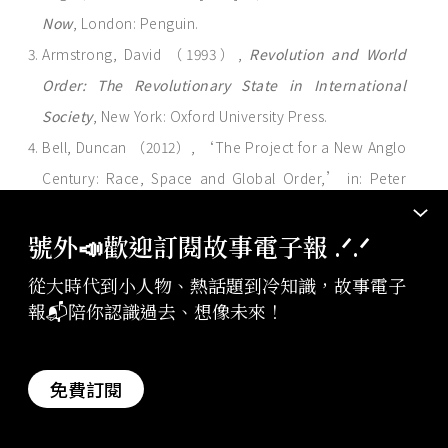
Now
, London: Penguin.
Armstrong, David （1993）,
Revolution and World
Order: The Revolutionary State in International
Society
, New York: Oxford University Press.
Bell, Duncan （2012）, ‘The Project for a New Anglo
Century: Race, Space and Global Order,’ in: Peter
Katzenstein （ed.）,
Anglo-America and Its
號外📣歡迎訂閱故事電子報 .ᐟ‪‪.ᐟ
Discontents
, London: Routledge.
Bell, P.M.H. （2007）,
The Origins of the Second World
從大時代到小人物、熱話題到冷知識，故事電子
rd
報📬陪你認識過去、想像未來！
War in Europe
, 3
ed., Harlow: Pearson.
Bisley, Nick （2004）, ‘Revolution, Order and
International Politics,’
Review of International
免費訂閱
Studies
, 30（1）: 49-69.
Boyce, Robert （2003）, ‘Economics,’ in: Robert