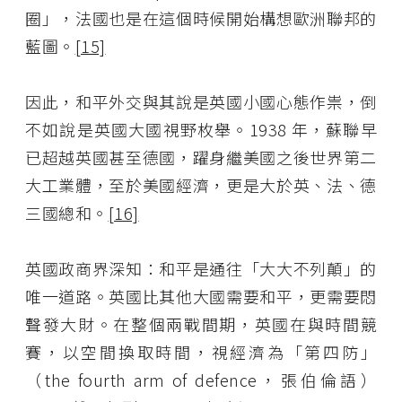
圈」，法國也是在這個時候開始構想歐洲聯邦的
藍圖。
[15]
因此，和平外交與其說是英國小國心態作祟，倒
不如說是英國大國視野枚舉。1938 年，蘇聯早
已超越英國甚至德國，躍身繼美國之後世界第二
大工業體，至於美國經濟，更是大於英、法、德
三國總和。
[16]
英國政商界深知：和平是通往「大大不列顛」的
唯一道路。英國比其他大國需要和平，更需要悶
聲發大財。在整個兩戰間期，英國在與時間競
賽，以空間換取時間，視經濟為「第四防」
（the fourth arm of defence，張伯倫語）