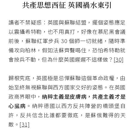
共產思想西征 英國禍水東引
讀者不禁疑惑：英國與蘇聯結盟，擺個姿態應足
以震攝希特勒，也不用真打，好像在慕尼黑會議
前後，蘇聯紅軍步兵 30 個師一切就緒，隨時準
備攻向柏林，假如法蘇齊聲喝住，恐怕希特勒就
會按兵不動，但為什麼英國遲遲不這樣做？
[30]
歸根究底，英國極是忌憚蘇聯這個革命政權，由
始至終無視蘇聯與西方國家交好的姿態。在英國
政商界眼中，
納粹主義是皮膚病，共產主義才是
心臓病
。納粹德國以西方反共陣營的橋頭堡自
許，反共信念比誰都要徹底，是蘇俄難得的天
敵。
[31]