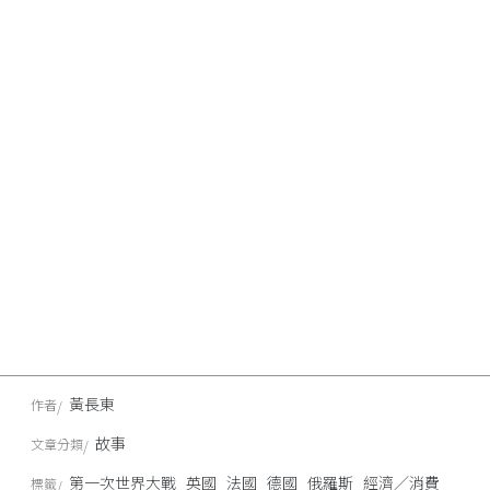
黃長東
作者
故事
文章分類
第一次世界大戰
英國
法國
德國
俄羅斯
經濟／消費
標籤