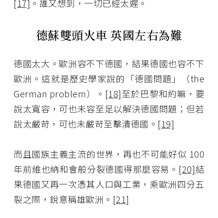
[17]
。誰又想到，一切已經太遲。
德蘇雙頭火車 英國左右為難
德國太大。歐洲容不下德國，結果德國也容不下
歐洲。這就是歷史學家說的「德國問題」（the
German problem）。
[18]
至於巴黎和約嘛，要
說太寬容，可也未容至足以解決德國問題；但若
說太嚴苛，可也未嚴苛至擊潰德國。
[19]
而且國族主義主流的世界，再也不可能好似 100
年前維也納和會般分裂德國得那麼容易。
[20]
結
果德國又再一次憑其人口與工業，乘歐洲四分五
裂之際，銳意稱雄歐洲。
[21]