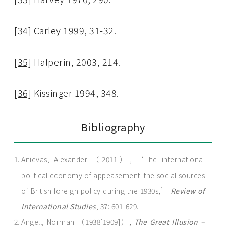
[34]
Carley 1999, 31-32.
[35]
Halperin, 2003, 214.
[36]
Kissinger 1994, 348.
Bibliography
Anievas, Alexander （2011）, ‘The international
political economy of appeasement: the social sources
of British foreign policy during the 1930s,’
Review of
International Studies
, 37: 601-629.
Angell, Norman （1938[1909]）,
The Great Illusion –