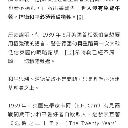
也看不過眼，再版出書警告：
世人沒有免費午
餐，捍衛和平必須預備犧牲
。
[9]
歷史證明，待 1939 年 8月英國首相張伯倫想要
用極強硬的語言，警告德國勿再重蹈第一次大戰
低估英國的戰略錯誤，
[10]
希特勒已經不屑一
顧，一切積錯難返。
和平思潮、道德論政不是問題，只是理想必須建
基理實之上。
1939 年，英國史學家卡爾（E.H. Carr）有見兩
戰間期不少和平愛好者自欺欺人，遂發表巨著
《危機之二十年》（The Twenty Years’