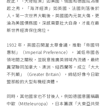
故此，「大陸經濟」如美國、俄國和德國成為後
起之秀，「海洋經濟」如英國、法國則落後於
人。第一次世界大戰後，英國國內元氣大傷，更
淪為美國債務國，深感需要壯大自身，才能在最
新世界經濟保住席位。
1932 年，英國召開渥太華會議，推動「帝國特
惠制」（Imperial Preference）， 減低帝國各
領地間之關稅，並銳意推廣英鎊域內流通，最終
冀望聯同加拿大、澳洲、紐西蘭等，成立「大大
不列顛」（Greater Britain），締結好像今日歐
盟那般的大型有機經濟體。
同時，其他國家也不甘後人，例如德國意圖稱霸
中歐（Mitteleuropa），日本籌謀「大東亞共榮