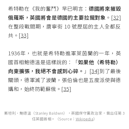
希特勒在《我的奮鬥》早已明言：
德國將來摧毀
俄羅斯，英國將會是德國的主要拉攏對象
。
[32]
在整段戰間期，唐寧街 10 號歷屆的主人全都反
共。
[33]
1936年，也就是希特勒進軍萊茵蘭的一年，英
國首相鮑德溫是這樣說的：「
如果他（希特勒）
向東擴張，我絕不會感到心碎。
」
[34]
到了最後
關頭，德軍滅了波蘭，張伯倫也是五度派使與德
媾和，始終防範蘇俄。
[35]
斯坦利·鮑德溫（Stanley Baldwin），英國保守黨政治家，曾出任第 3
任英國首相。（Source：
Wikipedia
）