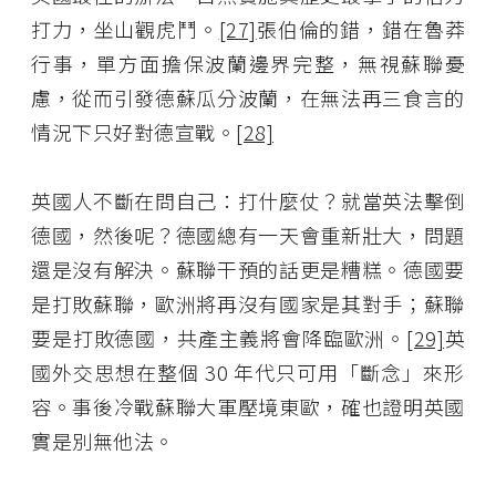
打力，坐山觀虎鬥。
[27]
張伯倫的錯，錯在魯莽
行事，單方面擔保波蘭邊界完整，無視蘇聯憂
慮，從而引發德蘇瓜分波蘭，在無法再三食言的
情況下只好對德宣戰。
[28]
英國人不斷在問自己：打什麼仗？就當英法擊倒
德國，然後呢？德國總有一天會重新壯大，問題
還是沒有解決。蘇聯干預的話更是糟糕。德國要
是打敗蘇聯，歐洲將再沒有國家是其對手；蘇聯
要是打敗德國，共產主義將會降臨歐洲。
[29]
英
國外交思想在整個 30 年代只可用「斷念」來形
容。事後冷戰蘇聯大軍壓境東歐，確也證明英國
實是別無他法。