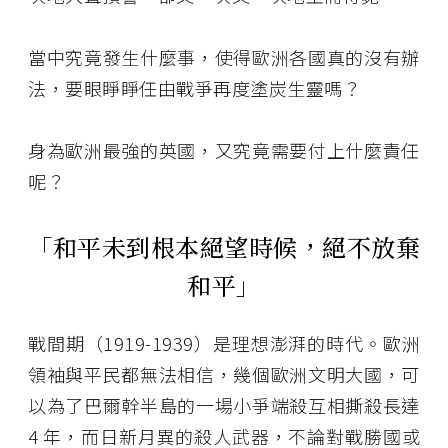
當中究竟發生什麼事，使得歐洲各國真的沒有辦
法，要眼睜睜任由戰爭再度塗炭生靈嗎？
身為歐洲最強的英國，又究竟需要付上什麼責任
呢？
「
和平未到根本
絕
望時候，
絕
不放棄
和平
」
戰間期（1919-1939）是理想澎湃的時代。歐洲
領袖與平民都無法相信，幾個歐洲文明大國，可
以為了巴爾幹半島的一場小爭端殺互相撕殺長達
4 年，而日新月異的殺人武器，不論對戰勝國或