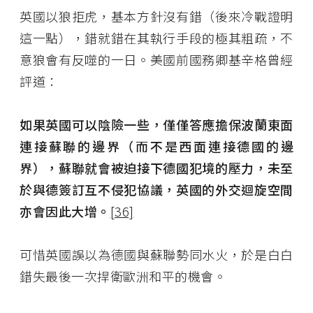
英國以狼拒虎，基本方針沒有錯（後來冷戰證明
這一點），錯就錯在其執行手段的極其粗疏，不
意狼會有反噬的一日。美國前國務卿基辛格曾經
評道：
如果英國可以陰險一些，僅僅答應擔保波蘭東面
連接蘇聯的邊界（而不是西面連接德國的邊
界），蘇聯就會被迫接下德國犯境的壓力，未至
於與德簽訂互不侵犯協議，英國的外交迴旋空間
亦會因此大增。
[36]
可惜英國誤以為德國與蘇聯勢同水火，於是白白
錯失最後一次捍衛歐洲和平的機會。