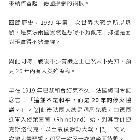
來納粹冒起、德國擴張的禍根。
回顧歷史，1939 年第二次世界大戰之所以爆
發，是英法兩國實踐理想得不夠徹底，抑還是面
對現實得不夠清醒？
與此同時，戰後不少有識之士已然未卜先知，預
見 20 年內有大災難降臨。
早在 1919 年巴黎和會結束不久，法國總司令便
忿言：「
這並不是和平，而是 20 年的停火協
議。
」。
[2]
此後法國人總是洞悉先機，由德國
進軍入侵萊茵蘭（Rhineland）始、到其吞併捷
克斯洛伐克，以至最後發動大戰，
[3]
一次又一
次地大聲預警，卻又一次又一次地坐而待斃。