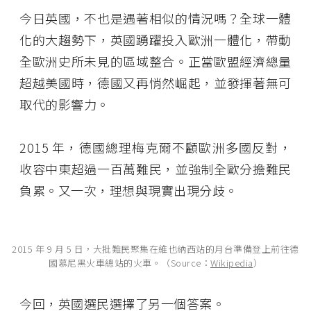
今日英國，不也是遇著相似的情況嗎？全球一體
化的大趨勢下，英國踴躍投入歐洲一體化，帶動
全歐洲史所未見的區域整合。正當歐盟經濟總量
超越美國時，德國又再悄然崛起，並發揮著無可
取代的影響力。
2015 年，德國總理梅克爾不顧歐洲多國反對，
收容中東超過一百萬難民，並強制全歐分擔難民
負累。又一次，理想與現實出現分歧。
2015 年 9 月 5 日，大批難民聚集在維也納西站的月台準備登上前往德
國慕尼黑火車總站的火車。（Source：
Wikipedia
）
今回，英國選民選擇了另一個答案。