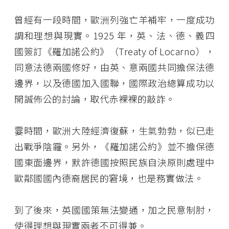
曾經有一段時間，歐洲列強亡羊補牢，一度成功
調和理想與現實。1925 年，英、法、德、義四
國簽訂《羅加諾公約》（Treaty of Locarno），
同意法德兩國修好，由英、意兩國共同擔保法德
邊界，以及德國加入國聯，國際政治總算成功以
開誠佈公的討論，取代赤裸裸的敲詐。
霎時間，歐洲大陸經濟復蘇，生氣勃勃，似已走
出戰爭陰霾。另外，《羅加諾公約》並不擔保德
國東面邊界，默許德國按照民族自決原則處理中
歐鄰國國內德裔居民的窘境，也是務實做法。
到了後來，英國國策無法變通，加之民意制肘，
使得理想與現實兩者不可得兼。