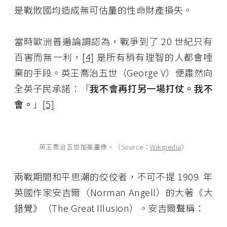
是戰敗國均造成無可估量的性命財產損失。
當時歐洲普遍論調認為，戰爭到了 20 世紀只有
百害而無一利，
[4]
是所有稍有理智的人都會唾
棄的手段。英王喬治五世（George V）便肅然向
全英子民承諾：「
我不會再打
另一場打仗。我不
會。
」
[5]
英王喬治五世加冕畫像。（Source：
Wikipedia
）
兩戰期間和平思潮的佼佼者，不可不提 1909 年
英國作家安吉爾（Norman Angell）的大著《大
錯覺》（The Great Illusion）。安吉爾聲稱：