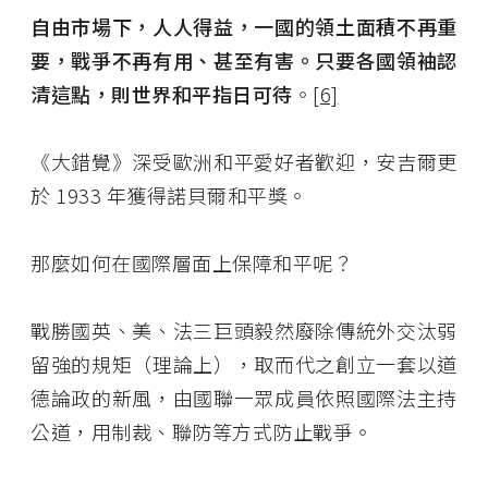
自由市場下，人人得益，一國的領土面積不再重
要，戰爭不再有用、甚至有害。只要各國領袖認
清這點，則世界和平指日可待
。
[6]
《大錯覺》深受歐洲和平愛好者歡迎，安吉爾更
於 1933 年獲得諾貝爾和平獎。
那麼如何在國際層面上保障和平呢？
戰勝國英、美、法三巨頭毅然廢除傳統外交汰弱
留強的規矩（理論上），取而代之創立一套以道
德論政的新風，由國聯一眾成員依照國際法主持
公道，用制裁、聯防等方式防止戰爭。