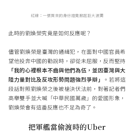
紅線：一張買來的身份證竟掀起巨大波瀾
此時的劉煥榮究竟是如何反應呢？
儘管劉煥榮是臺灣的通緝犯，在面對中國官員希
望他投奔中國的勸說時，卻從未屈服，反而堅持
「我的心裡根本不齒與他們為伍，並因臺灣與大
陸力量對比及反攻形勢問題強烈爭辯」
。若將這
段話對照劉煥榮之後被槍決伏法前，對著記者們
高舉雙手並大喊「中華民國萬歲」的愛國形象，
劉煥榮會有這番反應也不足為奇了。
把軍艦當偷渡時的Uber