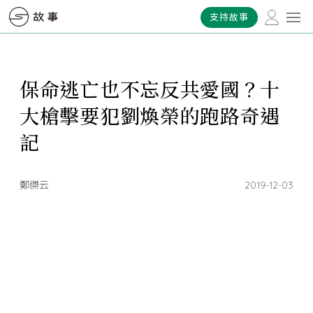
支持故事
保命逃亡也不忘反共愛國？十
大槍擊要犯劉煥榮的跑路奇遇
記
鄭傑云
2019-12-03