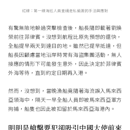
紅線：第一線海巡人員查緝走私偷渡的手法與應對
有驚無險地躲過突擊檢查後，船長隨即載著劉煥
榮前往菲律賓。沒想到航程比原先預想的還快，
全船提早兩天到達目的地。雖然已提早抵達，但
船長因顧慮當地沿岸時常有海盜集團活動，無人
接應的情形下可能發生意外，因此決定於菲律賓
外海等待，直到約定日期再入港。
然而，沒想到，當晚漁船竟隨著海流誤入馬來西
亞領海中，隔天一早全船人員即被馬來西亞軍方
拘捕，船隻也因此被扣留於馬來西亞海港內。
明明是槍擊要犯卻吸引中國大使前來