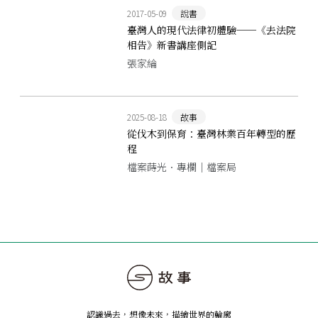
2017-05-09
說書
臺灣人的現代法律初體驗──《去法院
相告》新書講座側記
張家綸
2025-08-18
故事
從伐木到保育：臺灣林業百年轉型的歷
程
檔案蒔光．專欄｜檔案局
認識過去，想像未來
，
描繪世界的輪廓