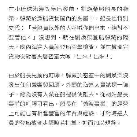
在小琉球港邊等待出發前，劉煥榮照船長的指
示，躲藏於漁船貨物間內的夾層中，船長也特別
交代：「若船員以外的人呼喊你們出來，絕對不
要管他。」沒想到，就在劉煥榮登船躲藏的隔
天，國內海巡人員就登船突擊檢查，並在檢查完
貨物後對著夾層密室大喊「出來！出來！」
由於船長先前的叮嚀，躲藏於密室中的劉煥榮沒
發出任何聲響與回應。外頭的海巡人員試探一陣
子，認為沒有人藏在船裡後便離去。從胡姓船長
事前的叮嚀可看出，船長在「偷渡事業」的經營
上可能已有相當豐富的年資與經驗，才對海巡人
員的登船檢查步驟瞭若指掌，進而加以規避。