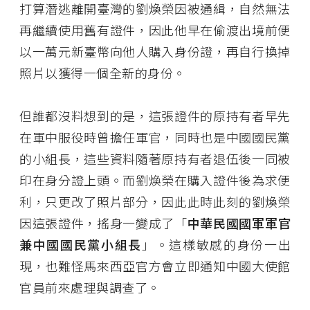
打算潛逃離開臺灣的劉煥榮因被通緝，自然無法
再繼續使用舊有證件，因此他早在偷渡出境前便
以一萬元新臺幣向他人購入身份證，再自行換掉
照片以獲得一個全新的身份。
但誰都沒料想到的是，這張證件的原持有者早先
在軍中服役時曾擔任軍官，同時也是中國國民黨
的小組長，這些資料隨著原持有者退伍後一同被
印在身分證上頭。而劉煥榮在購入證件後為求便
利，只更改了照片部分，因此此時此刻的劉煥榮
因這張證件，搖身一變成了「
中華民國國軍軍官
兼中國國民黨小組長
」。這樣敏感的身份一出
現，也難怪馬來西亞官方會立即通知中國大使館
官員前來處理與調查了。