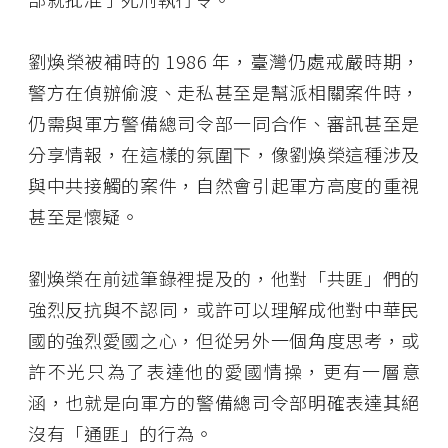
劉煥榮被補時的 1986 年，臺灣仍處戒嚴時期，
警方在偵辦偷渡、走私甚至是幫派相關案件時，
仍需與軍方警備總司令部一同合作、審訊甚至是
分享情報，在這樣的氛圍下，像劉煥榮這種涉及
與中共接觸的案件，自然會引起軍方高度的重視
甚至是懷疑。
劉煥榮在前述筆錄裡提及的，他對「共匪」們的
強烈反抗與不認同，或許可以理解成他對中華民
國的強烈愛國之心，但從另外一個角度思考，或
許不光只為了表達他的愛國情操，更有一層意
涵，也就是向軍方的警備總司令部明確表達其絕
沒有「通匪」的行為。