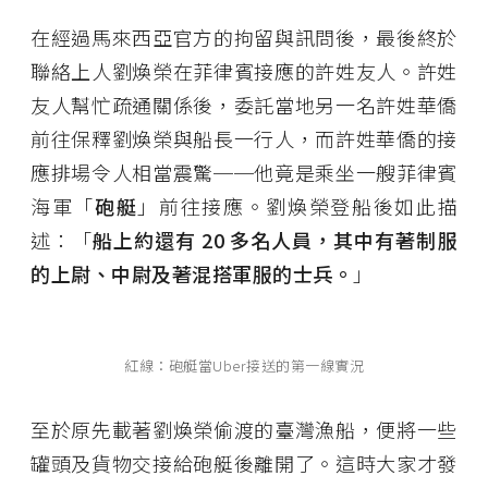
在經過馬來西亞官方的拘留與訊問後，最後終於
聯絡上人劉煥榮在菲律賓接應的許姓友人。許姓
友人幫忙疏通關係後，委託當地另一名許姓華僑
前往保釋劉煥榮與船長一行人，而許姓華僑的接
應排場令人相當震驚──他竟是乘坐一艘菲律賓
海軍「
砲艇
」前往接應。劉煥榮登船後如此描
述：「
船上約還有 20 多名人員，其中有著制服
的上尉、中尉及著混搭軍服的士兵。
」
紅線：砲艇當Uber接送的第一線實況
至於原先載著劉煥榮偷渡的臺灣漁船，便將一些
罐頭及貨物交接給砲艇後離開了。這時大家才發