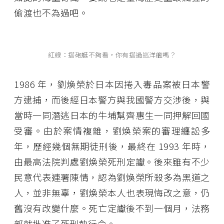
偷渡也不為過吧。
紅線：搭砲艇不夠看，你有搭過巡洋艦嗎？
1986 年，劉煥榮於日本因捲入毒品案被日本警
方逮捕，而後經日本警方與我國警方交涉後，與
當時一同潛逃日本的牛埔幫齊惠生一同押解回國
受審。由於案情複雜，劉煥榮案的審理纏訟多
年，歷經幾個無期徒刑後，最終在 1993 年時，
由最高法院判處劉煥榮死刑定讞。後來雖有不少
民意代表連署陳情，認為劉煥榮所殺多為黑道之
人，並非無辜，劉煥榮本人也表現悔改之意，仍
舊沒有改變什麼。死亡定讞後不到一個月，法務
部就批准了死刑執行令。