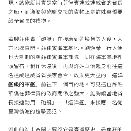
現，該砲艇其實是當時菲律賓達威達威省的省長
之船，而漁船與砲艇交接的貨物正是許姓華僑要
給予省長的禮物。
這艘菲律賓「砲艇」在接應到劉煥榮等人後，大
方地逕直開回菲律賓海軍基地。劉煥榮一行人便
也大剌剌的與菲律賓海軍部隊一同在海軍基地裡
頭留宿，稍作休息後，再與許姓華僑起身前往這
名達威達威省省長家會合，改乘更大型的「
巡洋
艦級的軍艦
」前往下一個目的地。可見這位許姓
華僑在菲律賓的政商關係之強大，能夠讓當地省
長接連動用「砲艇」、「巡洋艦」來接應一名從
臺灣偷渡的槍擊要犯。
如此的海上奇聞，要說它是臺灣歷史上最瘋狂的