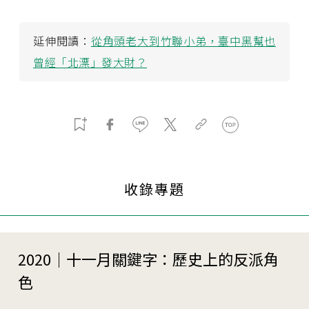
延伸閱讀：
從角頭老大到竹聯小弟，臺中黑幫也
曾經「北漂」發大財？
收錄專題
2020｜十一月關鍵字：歷史上的反派角
色