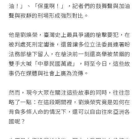
油！」、「保重啊！」，記者們的鼓舞聲與加油
聲與寂靜的刑場形成強烈對比。
他是劉煥榮，臺灣史上最具爭議的槍擊要犯，在
被判處死刑定讞後，還曾讓多位立法委員連署盼
法務部槍下留人，在槍決前一刻還高舉被禁錮的
雙手大喊「中華民國萬歲」，時至今日，這些故
事仍在媒體與社會上廣為流傳。
然而，現今大眾在關注這些故事的同時，往往忽
略了一點：在這段期間裡，劉煥榮究竟是如何在
背負多條人命的情況下，還可以自由往來亞洲各
國呢？