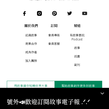
關於我們
訂閱
頻道
認識故事
會員專區
有故事要說
Podcast
商業合作
會員客服
故事
成為作者
說書
加入團隊
副刊
用故事讓你知曉世界大事
幫助故事創作更多好故事
訂閱電子報
贊助支持
號外📣歡迎訂閱故事電子報 .ᐟ‪‪.ᐟ