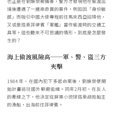
也正是在劉煥榮被捕後，警方才發現他在偷渡出
境後遭遇了一連串奇異的事件，例如因「身份敏
感」而吸引中國大使專程前往馬來西亞招降他，
又或是搭乘菲律賓「軍艦」當作偷渡時的交通工
具等。這些聽來不可思議的情形，到底是怎麼發
生的？
海上偷渡風險高
──
軍、警、盜三方
夾擊
1984 年，在國內犯下多起命案後，劉煥榮便開
始計畫逃往國外躲避追緝。同年2月初，在友人
的牽線之下，他決定從屏東小琉球搭乘胡姓船主
的漁船，出海前往菲律賓。