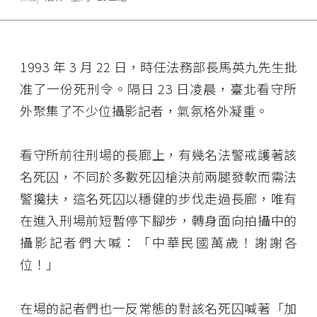
1993 年 3 月 22 日，時任法務部長馬英九先生批
准了一份死刑令。隔日 23 日凌晨，臺北看守所
外聚集了不少位攝影記者，氣氛格外凝重。
看守所前往刑場的長廊上，有幾名法警戒護著該
名死囚，不同於多數死囚槍決前兩腿發軟而需法
警攙扶，這名死囚以穩健的步伐走過長廊，唯有
在進入刑場前短暫停下腳步，轉身面向拍攝中的
攝影記者們大喊：「中華民國萬歲！謝謝各
位！」
在場的記者們也一反常態的對該名死囚喊著「加