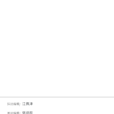
江佩津
採訪編輯
張語辰
美術編輯