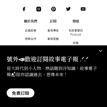
關於我們
訂閱
頻道
認識故事
會員專區
有故事要說
Podcast
商業合作
會員客服
故事
成為作者
說書
加入團隊
號外📣歡迎訂閱故事電子報 .ᐟ‪‪.ᐟ
副刊
從大時代到小人物、熱話題到冷知識，故事電子
報📬陪你認識過去、想像未來！
用故事讓你知曉世界大事
幫助故事創作更多好故事
訂閱電子報
贊助支持
免費訂閱
版權聲明與轉載規範