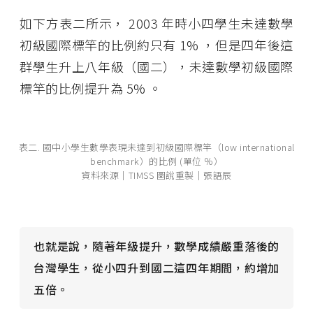
如下方表二所示， 2003 年時小四學生未達數學
初級國際標竿的比例約只有 1% ，但是四年後這
群學生升上八年級（國二），未達數學初級國際
標竿的比例提升為 5% 。
表二. 國中小學生數學表現未達到初級國際標竿（low international
benchmark）的比例 (單位 ％）
資料來源│TIMSS 圖說重製│張語辰
也就是說，隨著年級提升，數學成績嚴重落後的
台灣學生，從小四升到國二這四年期間，約增加
五倍。