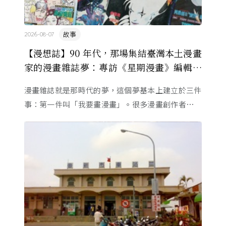
故事
2026-08-07
【漫想誌】90 年代，那場集結臺灣本土漫畫
家的漫畫雜誌夢：專訪《星期漫畫》編輯黃
健和
漫畫雜誌就是那時代的夢，這個夢基本上建立於三件
事：第一件叫「我要畫漫畫」。很多漫畫創作者從小
看漫畫，他們想畫，但以前一講出來就會被罵，「你
畫畫怎麼活？」