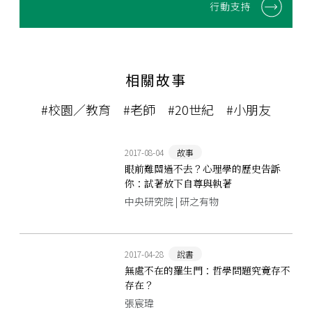
行動支持
相關故事
#校園／教育
#老師
#20世紀
#小朋友
2017-08-04
故事
眼前難關過不去？心理學的歷史告訴
你：試著放下自尊與執著
中央研究院 | 研之有物
2017-04-28
說書
無處不在的羅生門：哲學問題究竟存不
存在？
張宸瑋