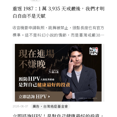
重返 1987：1 萬 3,935 天戒嚴後，我們才明
白自由不是天賦
收音機要申請執照，跳舞被禁止，頭髮長度也有官方
標準。這不是科幻小說的情節，而是臺灣戒嚴38年
的日常。從1982年美國國會聽證，到 1987 年那道解
嚴令，這段歷 ...
廣告・台灣癌症基金會
2026-08-07
立即諮詢HPV！是對自己健康最好的投資，