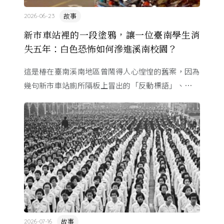
故事
2026-06-23
新市車站裡的一段塗鴉，讓一位臺南學生消
失五年：白色恐怖如何滲進溪南校園？
這是椿在臺南溪南地區曾鬧得人心惶惶的舊案，因為
幾句新市車站廁所隔板上冒出的「反動標語」、一段
字跡相似的筆跡，有著大好前程的青年被逮補了⋯⋯
故事
2026-07-16