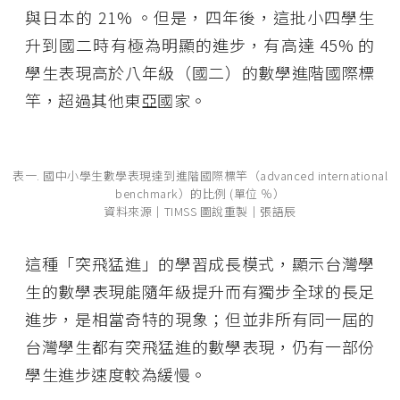
與日本的 21% 。但是，四年後，這批小四學生
升到國二時有極為明顯的進步，有高達 45% 的
學生表現高於八年級（國二）的數學進階國際標
竿，超過其他東亞國家。
表一. 國中小學生數學表現達到進階國際標竿（advanced international
benchmark）的比例 (單位 ％）
資料來源│TIMSS 圖說重製│張語辰
這種「突飛猛進」的學習成長模式，顯示台灣學
生的數學表現能隨年級提升而有獨步全球的長足
進步，是相當奇特的現象；但並非所有同一屆的
台灣學生都有突飛猛進的數學表現，仍有一部份
學生進步速度較為緩慢。