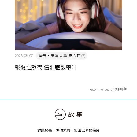
廣告・安達人壽 安心抗癌
2026-08-07
報復性熬夜 癌細胞數攀升
Recommended by
認識過去，想像未來
，
描繪世界的輪廓