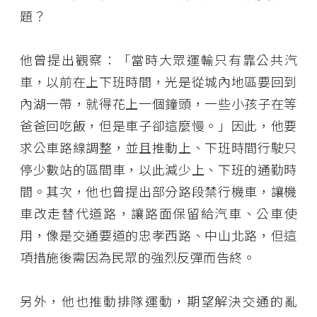
題？
他曾提出觀察：「當時大眾運輸只有靠公共汽
車，以前在上下班時間，光是從城內地區要回到
內湖一帶，就得花上一個鐘頭，一些小孩子在等
爸爸回吃飯，但是車子卻這麼慢。」因此，他要
求公車路線調整，並且推動上、下班時間行駛只
停少數站的區間車，以此減少上、下班的通勤時
間。其次，他也曾提出部分路段禁行機車，讓機
車改走替代道路，讓路面保留給汽車、公車使
用，像是交通要道的忠孝西路、中山北路，但這
項措施後需因為民眾的強烈反彈而告終。
另外，他也推動排隊運動，期望解決交通的亂