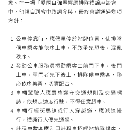
象。在一場「愛國自強暨響應排隊禮讓座談會」
中，他親自到會中致詞參與，最終會議通過幾項
方針：
公車停靠時，應儘量停於站牌位置，使排隊
候車乘客能依序上車，不致爭先恐後，混亂
秩序。
發動公車服務員禮勸乘客由前門下車，後門
上車，單門者先下後上，排隊候車乘客，務
必依序剪票，切實配合。
車輛駕駛人應嚴格遵守交通規則及交通標
誌，依規定速度行駛，不得任意超車。
車輛行經斑馬線或行人穿越道，應減速慢
行，禮讓行人優先通過。
計程車載客應利用計程車招呼站排隊候客，