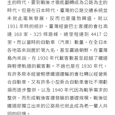
主的時代，要到戰後才徹底翻轉成為公路為主的
時代。但是在日本時代，臺灣的公路交通系統並
未就此毫無發展，反而也是蓬勃興盛，就以
1931 年時的統計，臺灣經營巴士客運的會社高
達 168 家、325 條路線、總里程達到 4417 公
里。而以當時的自動車（汽車）數量，在全日本
各地區來說居於第九名，甚至贏過朝鮮。在臺灣
島內來說，在 1930 年代載客數甚至超越了鐵道
與輕便軌道的載客數。不過也是在 1930 年代，
有許多原本經營輕便鐵道運輸的會社轉以經營乘
合自動車，又有許多小型乘合自動車會社不堪虧
損而逐步整併，以及 1940 年代因為戰爭需求的
整併，而形成戰後客運發展的基礎規模，戰後從
鐵道部獨立出來的公路局也就此成為老一輩人共
同的回憶。