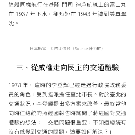
這艘同樣航行在基隆-門司-神戶航線上的富士丸
在 1937 年下水，卻短短在 1943 年遭到美軍擊
沈。
日本船富士丸的明信片（Source:陳力航）
三、從威權走向民主的交通體驗
1978 年，這時的李登輝已經走過行政院政務委
員的角色，受到指派擔任臺北市長。對於臺北的
交通狀況，李登輝提出多方案來改善，最終當他
向時任總統的蔣經國報告時詢問了蔣經國對交通
體驗的想法：「交通問題很重要，不知道總統有
沒有感覺到交通的問題，這要如何解決？」