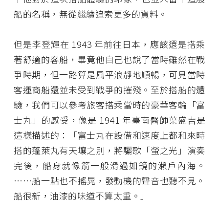
船的名稱，無從繼續追索更多的資料。
但是李登輝在 1943 年前往日本，應該還是搭乘
著舒適的客船，畢竟他自己也說了當時雖然在戰
爭時期，但一路算是風平浪靜地順暢，可見當時
客運商船還並未受到戰爭的摧殘。至於搭船的體
驗，我們可以參考旅客搭乘當時的豪華客輪「富
士丸」的感受，像是 1941 年臺南醫師葉盛吉是
這樣描述的：「富士丸在設備和速度上都和來時
搭的蓬萊丸有天壤之別，將驪歌「螢之光」演奏
完後，船身就像箭一般滑過如鏡的瀨戶內海。
⋯⋯船一點也不搖晃，發動機的聲音也聽不見。
船很新，油漆的味道不算太重。」