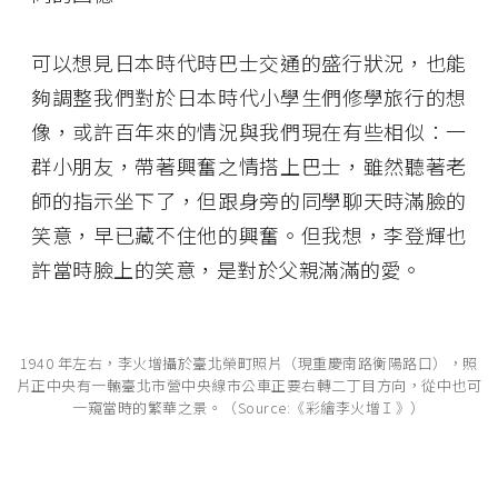
可以想見日本時代時巴士交通的盛行狀況，也能
夠調整我們對於日本時代小學生們修學旅行的想
像，或許百年來的情況與我們現在有些相似：一
群小朋友，帶著興奮之情搭上巴士，雖然聽著老
師的指示坐下了，但跟身旁的同學聊天時滿臉的
笑意，早已藏不住他的興奮。但我想，李登輝也
許當時臉上的笑意，是對於父親滿滿的愛。
1940 年左右，李火增攝於臺北榮町照片（現重慶南路衡陽路口），照
片正中央有一輛臺北市營中央線市公車正要右轉二丁目方向，從中也可
一窺當時的繁華之景。（Source:《彩繪李火增Ｉ》）