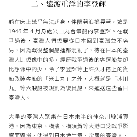
二、遠渡重洋的李登輝
躺在床上幾乎無法起身，伴隨著浪搖晃著，這是
1946 年 4 月身處米山丸會暈船的李登輝。在戰
爭過後，臺灣人們想要從日本回到臺灣並不容
易，因為戰後整個船運都混亂了，待在日本的臺
灣人比想像中的多，經歷戰爭過後的客運船隻卻
比想像中的少，除了李登輝等上許久才搭上的貨
船改裝客船的「米山丸」之外，大概就是「冰川
丸」等六艘船被規劃為復員船，來運送這些留日
臺灣人。
大量的臺灣人聚集在日本東半的神奈川縣浦賀
港，因為東京、橫濱、橫須賀等大港口受戰爭影
響而毀損，使得到日本做生意、定居的臺灣人、