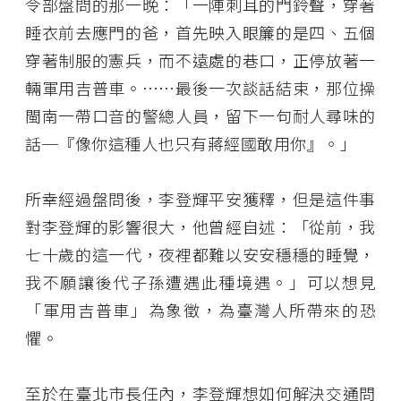
令部盤問的那一晚：「一陣刺耳的門鈴聲，穿著
睡衣前去應門的爸，首先映入眼簾的是四、五個
穿著制服的憲兵，而不遠處的巷口，正停放著一
輛軍用吉普車。⋯⋯最後一次談話結束，那位操
閩南一帶口音的警總人員，留下一句耐人尋味的
話─『像你這種人也只有蔣經國敢用你』。」
所幸經過盤問後，李登輝平安獲釋，但是這件事
對李登輝的影響很大，他曾經自述：「從前，我
七十歲的這一代，夜裡都難以安安穩穩的睡覺，
我不願讓後代子孫遭遇此種境遇。」可以想見
「軍用吉普車」為象徵，為臺灣人所帶來的恐
懼。
至於在臺北市長任內，李登輝想如何解決交通問