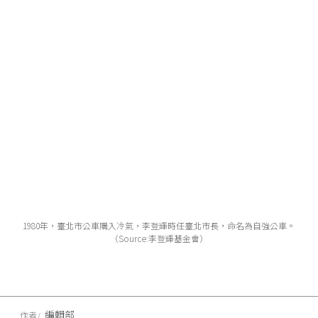
1980年，臺北市公車購入冷氣，李登輝時任臺北市長，命名為自強公車。
（Source:李登輝基金會）
編輯部
作者