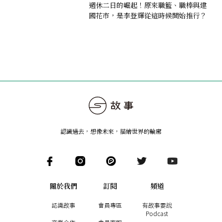
週休二日的崛起！原來職籃、職棒與建
國花市，是李登輝從這時候開始推行？
認識過去，想像未來
，
描繪世界的輪廓
關於我們
訂閱
頻道
認識故事
會員專區
有故事要說
Podcast