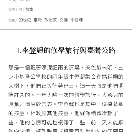
故事
文章分類
20世紀
臺灣
政治家
交通
李登輝
標籤
1.李登輝的修學旅行與臺灣公路
那是一個飄著濛濛細雨的清晨，天色還未明，三
芝小基隆公學校的四年級生們都集合在媽祖廟的
大樹下，他們正等待著巴士，這一天將是他們期
待許久的、一年大略一次的修學旅行，大夥兒的
興奮之情溢於言表。李登輝也是其中一位撐著傘
的孩童，相較於其他孩童，他好像稍微冷靜了一
些，他的心情可能也複雜了一些，前一天未能順
利向父親申請到購買《兒童百科辭典》的四圓日