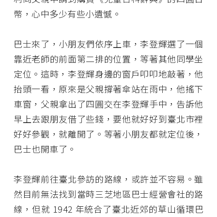
幣，心中多少有些小遺憾。
巴士來了，小朋友們依序上車，李登輝選了一個
靠近老師的前面第二排的位置，等著其他同學坐
定位。這時，李登輝身邊的窗戶叩叩地敲著，他
抬頭一看，原來是父親撐著傘站在雨中，他搖下
車窗，父親拿出了四圓交在李登輝手中，告訴他
早上去跟朋友借了些錢，要他就好好到臺北市裡
好好參觀，就離開了。等著小朋友都就定位後，
巴士也開車了。
李登輝前往臺北參訪的路線，或許並不容易。雖
然目前無法找到當時三芝地區巴士經營會社的路
線，但就 1942 年統合了臺北近郊的草山循環巴