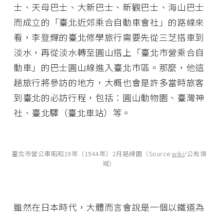
士、天母巴士、大新巴士、新觀巴士、海山巴士
而成立的「臺北近郊乘合自動車會社」的路線來
看，李登輝的臺北修學旅行需要先從三芝搭車到
淡水，再從淡水轉至圓山搭上「臺北市營乘合自
動車」的巴士圓山線進入臺北市區。那麼，他這
趟旅行將參訪的地方，大概也會是許多當時旅客
到臺北的必訪行程，包括：圓山動物園、臺灣神
社、臺北驛（臺北車站）等。
臺北市營公車昭和19年（1944年）2月路線圖（Source:
wiki
/公有領
域）
雖然在日本時代，大體而言會說是一個以鐵道為