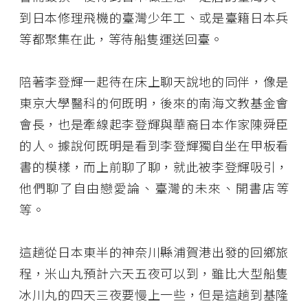
到日本修理飛機的臺灣少年工、或是臺籍日本兵
等都聚集在此，等待船隻運送回臺。
陪著李登輝一起待在床上聊天說地的同伴，像是
東京大學醫科的何既明，後來的南海文教基金會
會長，也是牽線起李登輝與華裔日本作家陳舜臣
的人。據說何既明是看到李登輝獨自坐在甲板看
書的模樣，而上前聊了聊，就此被李登輝吸引，
他們聊了自由戀愛論、臺灣的未來、開書店等
等。
這趟從日本東半的神奈川縣浦賀港出發的回鄉旅
程，米山丸預計六天五夜可以到，雖比大型船隻
冰川丸的四天三夜要慢上一些，但是這趟到基隆