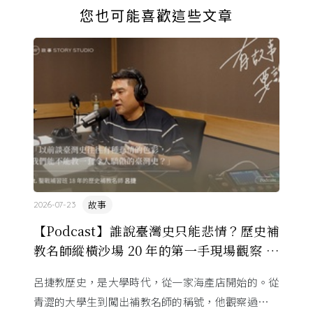
您也可能喜歡這些文章
故事
2026-07-23
【Podcast】誰說臺灣史只能悲情？歷史補
教名師縱橫沙場 20 年的第一手現場觀察 ft.
呂捷
呂捷教歷史，是大學時代，從一家海產店開始的。從
青澀的大學生到闖出補教名師的稱號，他觀察過幾十