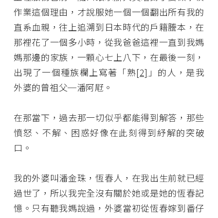
作業這個理由，才說服她一個一個翻出所有我的
直系血親，往上追溯到日本時代的戶籍謄本，在
那裡花了一個多小時，從我爸爸這裡一直到我媽
媽那邊的家族，一顆心七上八下，在最後一刻，
出現了一個種族欄上寫著「熟
[2]
」的人，是我
外婆的曾祖父─潘阿屘。
在那當下，過去那一切似乎都能得到解答，那些
憤怒、不解、困惑好像在此刻得到紓解的突破
口。
我的外婆叫潘金珠，恆春人，在我出生前就已經
過世了，所以我完全沒有關於她或是她的恆春記
憶。只有聽我媽說過，外婆當初從恆春嫁到番仔