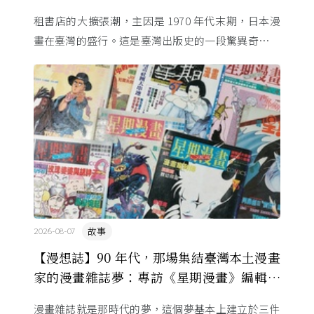
租書店的大擴張潮，主因是 1970 年代末期，日本漫
畫在臺灣的盛行。這是臺灣出版史的一段驚異奇航。
由於臺灣和日本自 1972 年斷交，著作權失去國與國
的協定保護 ...
故事
2026-08-07
【漫想誌】90 年代，那場集結臺灣本土漫畫
家的漫畫雜誌夢：專訪《星期漫畫》編輯黃
健和
漫畫雜誌就是那時代的夢，這個夢基本上建立於三件