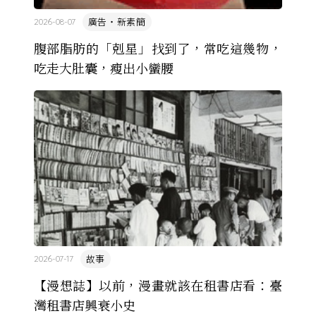
廣告・新素簡
2026-08-07
腹部脂肪的「剋星」找到了，常吃這幾物，
吃走大肚囊，瘦出小蠻腰
故事
2026-07-17
【漫想誌】以前，漫畫就該在租書店看：臺
灣租書店興衰小史