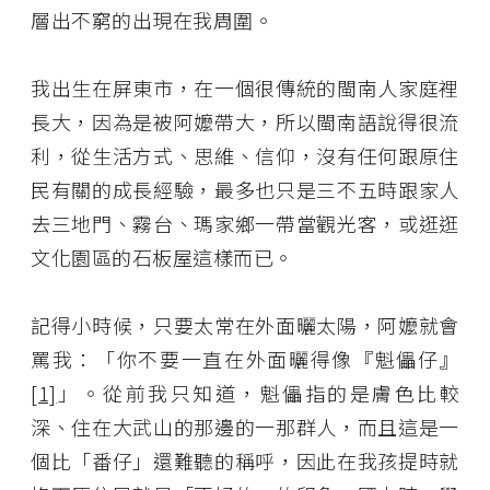
層出不窮的出現在我周圍。
我出生在屏東市，在一個很傳統的閩南人家庭裡
長大，因為是被阿嬤帶大，所以閩南語說得很流
利，從生活方式、思維、信仰，沒有任何跟原住
民有關的成長經驗，最多也只是三不五時跟家人
去三地門、霧台、瑪家鄉一帶當觀光客，或逛逛
文化園區的石板屋這樣而已。
記得小時候，只要太常在外面曬太陽，阿嬤就會
罵我：「你不要一直在外面曬得像『魁儡仔』
[1]
」。從前我只知道，魁儡指的是膚色比較
深、住在大武山的那邊的一那群人，而且這是一
個比「番仔」還難聽的稱呼，因此在我孩提時就