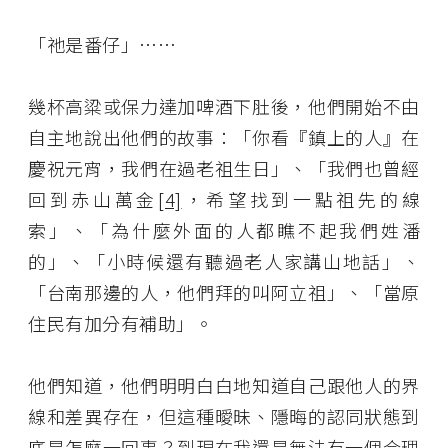
「祂是番仔」……
幾杯高粱或保力達加啤酒下肚後，他們開始不由
自主地說出他們的故事：「你看『鎮上的人』在
慶祝元宵，我們在過老祖生日」、「我們也曾經
回到赤山萬金
[4]
，希望找到一點祖先的線
索」、「為什麼外面的人都瞧不起我們姓潘
的」、「小時候還有聽過老人家講山地話」、
「台南那邊的人，他們拜的叫阿立祖」、「當原
住民有加分有補助」。
他們知道，他們明明白白地知道自己跟他人的界
線和差異存在，但這種曖昧、隱晦的認同狀態到
底是怎麼一回事？到現在我還是無法有一個合理