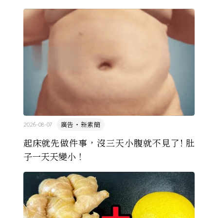
萬名學生怎麼學歷史，也看著臺灣的歷史教育從課本
裡幾乎沒有臺灣史，一路 ...
廣告・新素簡
2026-08-07
起床就先做件事，沒三天小腹就不見了! 肚
子一天天變小！