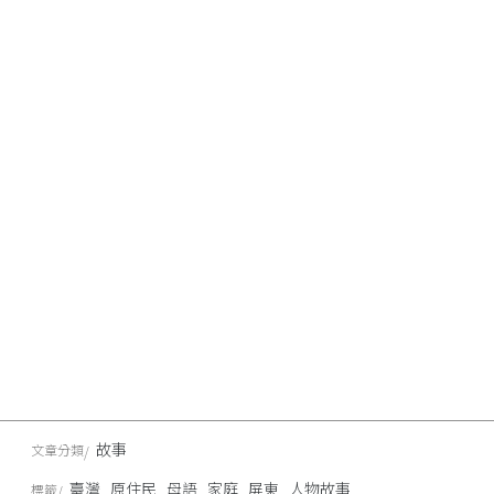
故事
文章分類
臺灣
原住民
母語
家庭
屏東
人物故事
標籤