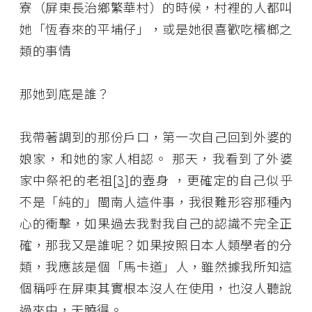
寮（屏東長治鄉繁華村）的時候，村裡的人都叫
她「恆春來的平埔仔」，或是她很喜歡吃檳榔之
類的事情
那她到底是誰？
我帶著調到的那份戶口，第一次自己回到外婆的
娘家，和她的家人相認。 那天，我看到了外婆
家中祭祀的老祖
[3]
的壺身 ，更確定的自己似乎
不是「純的」閩南人這件事，我很難形容那種內
心的衝擊，如果過去我對我自己的認識不完全正
確，那我又是誰呢？如果按照日本人類學者的分
類，我應該是個「馬卡道」人，雖然據我所知這
個稱呼在屏東其實根本沒人在使用，也沒人聽說
過來由，天曉得。