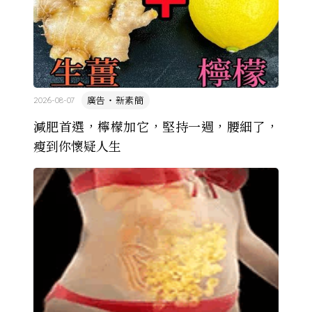
廣告・新素簡
2026-08-07
減肥首選，檸檬加它，堅持一週，腰細了，
瘦到你懷疑人生