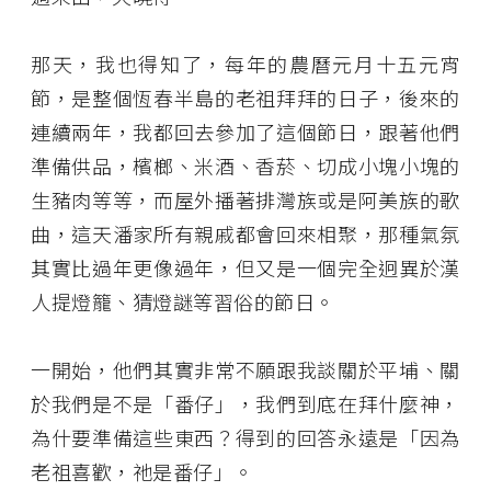
那天，我也得知了，每年的農曆元月十五元宵
節，是整個恆春半島的老祖拜拜的日子，後來的
連續兩年，我都回去參加了這個節日，跟著他們
準備供品，檳榔、米酒、香菸、切成小塊小塊的
生豬肉等等，而屋外播著排灣族或是阿美族的歌
曲，這天潘家所有親戚都會回來相聚，那種氣氛
其實比過年更像過年，但又是一個完全迥異於漢
人提燈籠、猜燈謎等習俗的節日。
一開始，他們其實非常不願跟我談關於平埔、關
於我們是不是「番仔」，我們到底在拜什麼神，
為什要準備這些東西？得到的回答永遠是「因為
老祖喜歡，祂是番仔」。