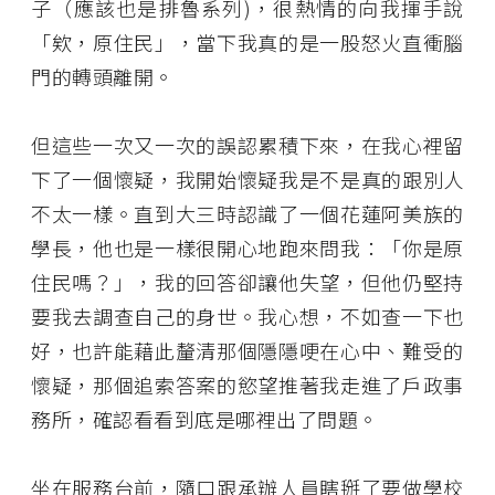
子（應該也是排魯系列)，很熱情的向我揮手說
「欸，原住民」，當下我真的是一股怒火直衝腦
門的轉頭離開。
但這些一次又一次的誤認累積下來，在我心裡留
下了一個懷疑，我開始懷疑我是不是真的跟別人
不太一樣。直到大三時認識了一個花蓮阿美族的
學長，他也是一樣很開心地跑來問我：「你是原
住民嗎？」，我的回答卻讓他失望，但他仍堅持
要我去調查自己的身世。我心想，不如查一下也
好，也許能藉此釐清那個隱隱哽在心中、難受的
懷疑，那個追索答案的慾望推著我走進了戶政事
務所，確認看看到底是哪裡出了問題。
坐在服務台前，隨口跟承辦人員瞎掰了要做學校