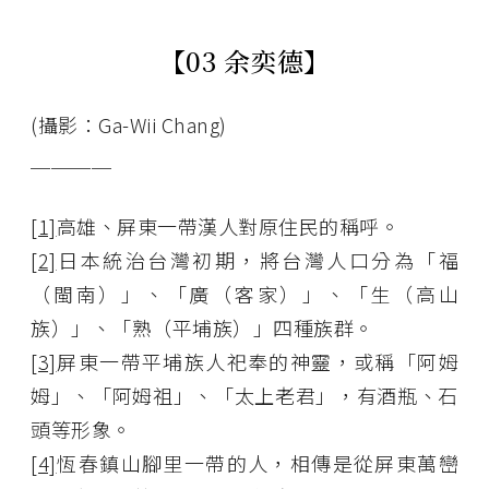
【03 余奕德】
(攝影：Ga-Wii Chang)
＿＿＿＿
[1]
高雄、屏東一帶漢人對原住民的稱呼。
[2]
日本統治台灣初期，將台灣人口分為「福
（閩南）」、「廣（客家）」、「生（高山
族）」、「熟（平埔族）」四種族群。
[3]
屏東一帶平埔族人祀奉的神靈，或稱「阿姆
姆」、「阿姆祖」、「太上老君」，有酒瓶、石
頭等形象。
[4]
恆春鎮山腳里一帶的人，相傳是從屏東萬巒