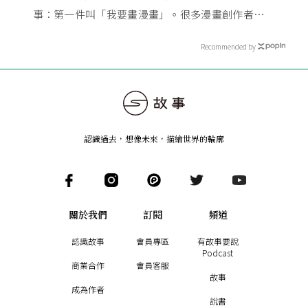
事：第一件叫「我要畫漫畫」。很多漫畫創作者從小
看漫畫，他們想畫，但以前一講出來就會被罵，「你
Recommended by
畫畫怎麼活？」
認識過去，想像未來
，
描繪世界的輪廓
關於我們
訂閱
頻道
認識故事
會員專區
有故事要說
Podcast
商業合作
會員客服
故事
成為作者
說書