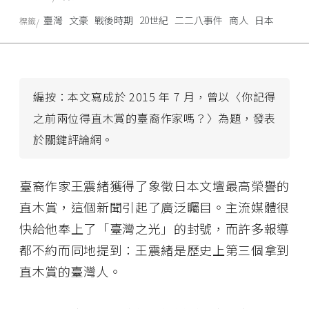
臺灣
文豪
戰後時期
20世紀
二二八事件
商人
日本
標籤
編按：本文寫成於 2015 年 7 月，曾以〈你記得
之前兩位得直木賞的臺裔作家嗎？〉為題，發表
於關鍵評論網。
臺裔作家王震緒獲得了象徵日本文壇最高榮譽的
直木賞，這個新聞引起了廣泛矚目。主流媒體很
快給他奉上了「臺灣之光」的封號，而許多報導
都不約而同地提到：王震緒是歷史上第三個拿到
直木賞的臺灣人。