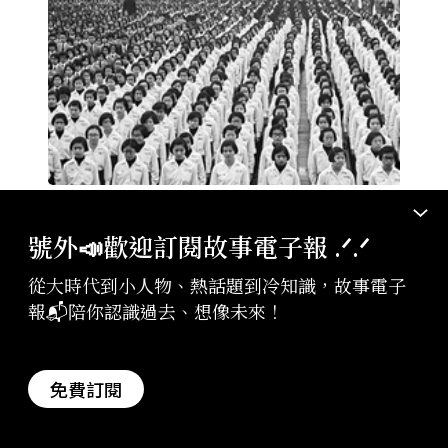
故事
2026-07-16
重返 1987：1 萬 3,935 天戒嚴後，我們才明
號外📣歡迎訂閱故事電子報 .ᐟ‪‪.ᐟ
白自由不是天賦
從大時代到小人物、熱話題到冷知識，故事電子
報📬陪你認識過去、想像未來！
收音機要申請執照，跳舞被禁止，頭髮長度也有官方
標準。這不是科幻小說的情節，而是臺灣戒嚴38年
的日常。從1982年美國國會聽證，到 1987 年那道解
免費訂閱
嚴令，這段歷 ...