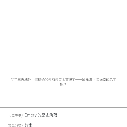
除了王震緒外，你聽過另外兩位直木賞得主──邱永漢、陳舜臣的名字
嗎？
Emery 的歷史角落
刊登專欄
故事
文章分類