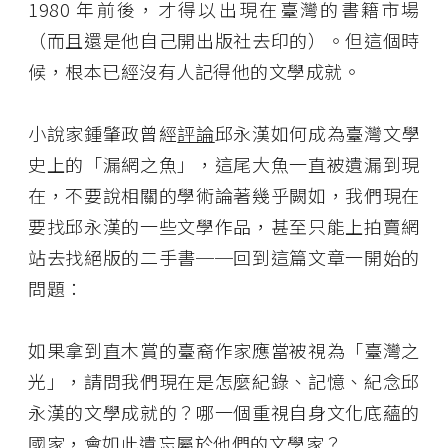
1980 年前後，才得以出現在臺灣的書籍市場
（而且還是他自己開出版社去印的）。但這個時
候，根本已經沒有人記得他的文學成就。
小說家鍾肇政曾經
評論
邱永漢如何成為臺灣文學
史上的「漏網之魚」，這尾大魚一直被遺漏到現
在，不要說相關的學術論著幾乎闕如，我們現在
要找邱永漢的一些文學作品，甚至只能上拍賣網
站去找絕版的二手書──回到這篇文章一開始的
問題：
如果拿到直木賞的臺裔作家應當被視為「臺灣之
光」，請問我們現在是怎麼紀錄、記憶、紀念邱
永漢的文學成就的？哪一個重視自身文化底蘊的
國家，會如此遺忘屬於他們的文學家？