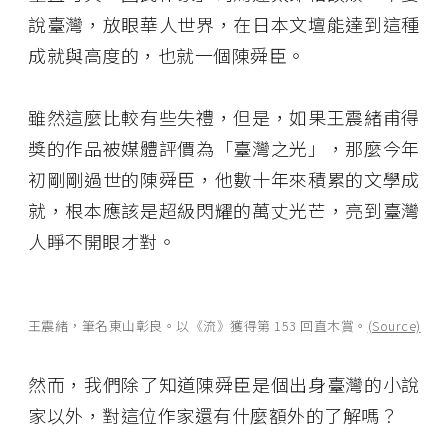
說臺灣，放眼華人世界，在日本文壇能達到這種
成就與高度的，也就一個陳舜臣。
雖然這麼比較有些失禮，但是，如果王震緒甫得
獎的作品被媒體評價為「臺灣之光」，那麼今年
初剛剛過世的陳舜臣，他數十年來積累的文學成
就，根本應該是超級閃耀的萬丈光芒，亮到臺灣
人睜不開眼才對。
王震緒，筆名東山彰良。以《流》獲得第 153 回直木賞。
(Source)
然而，我們除了知道陳舜臣是個出身臺灣的小說
家以外，對這位作家還有什麼額外的了解嗎？