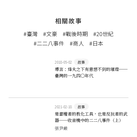
相關故事
#臺灣
#文豪
#戰後時期
#20世紀
#二二八事件
#商人
#日本
2018-05-02
故事
導言：烽火之下有意想不到的璀璨──
臺灣的一九四〇年代
2021-02-18
故事
是當權者的教化工具，也是反抗者的武
器──收音機中的二二八事件（上）
張尹嚴