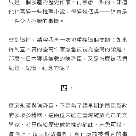
只是一個多產的歷史作家。再熟悉一點的，知道
他也寫過一些推理小說，得過幾個獎──這真是
一件令人扼腕的事情。
寫到這裡，請容我再一次地重複這個問題：如果
得到直木賞的臺裔作家應當被視為臺灣的榮耀，
那麼在日本獲獎無數的陳舜臣，又是怎麼被我們
紀錄、記憶、紀念的呢？
四、
寫邱永漢與陳舜臣，不是為了講早期的國民黨政
府多壞多糟糕，這兩位未能在臺灣綻放光芒的文
學家，若只能給歷史做這樣的補註，未免可惜。
實際上，這兩個故事裡面真正應該被看見的事