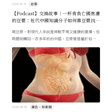
故事
2026-07-31
【Podcast】交換故事｜一杯背負亡國焦慮
的豆漿：近代中國知識分子如何靠豆漿找回
自信？
喝豆漿，對現代人來說是稀鬆平常又健康的選擇。但
時間倒轉回一百多年前的中國，豆漿曾是屬於奴僕、
災民的粗食，卻在 20 世紀初搖身一變，成為中國知
識份子口中攸關「救 ...
廣告・新素簡
2026-08-06