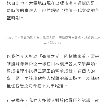
說自此也才大量地出現在出版市場。遺憾的是，
這時候的臺灣人，已然錯過了這位一代文豪的全
盛時期。
1990 年，臺灣的民主自由風氣大開，陳舜臣再無顧慮，終於踏上故
土。
(Source)
以我們今天對於「臺灣之光」的標準來看，要是
誰能夠像陳舜臣一樣在日本橫掃各大文學獎項、
達成推理小說界三冠王的空前成就，這個人的一
舉一動，早該攻佔各大媒體的新聞版面，粉絲數
量也包管泛舟哥看不到車尾燈。
可是現在，我們大多數人對於陳舜臣的認識，就