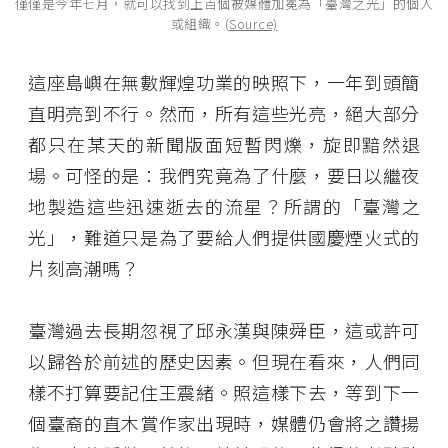
僅僅是今年七月，就可以找到上百個被媒體加冕為「臺灣之光」的個人
或組織。
(Source)
這座島嶼在無數輝煌功業的映照下，一年到頭簡
直明亮到不行。然而，所有這些光亮，絕大部分
都只在某天的新聞版面短暫閃爍，旋即黯然退
場。可怪的是：我們究竟為了什麼，要日以繼夜
地製造這些迅速逝去的流星？所謂的「臺灣之
光」，難道只是為了要給人們提供國慶煙火式的
片刻高潮嗎？
臺灣過去長期忽視了邱永漢與陳舜臣，這或許可
以歸咎於前述的歷史因素。但現在看來，人們同
樣不打算要記住王震緒。照這樣下去，等到下一
個臺裔的直木賞作家出現時，媒體仍會將之讚揚