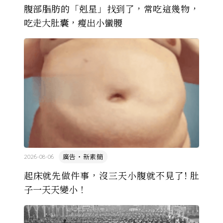
腹部脂肪的「剋星」找到了，常吃這幾物，
吃走大肚囊，瘦出小蠻腰
廣告・新素簡
2026-08-06
起床就先做件事，沒三天小腹就不見了! 肚
子一天天變小！