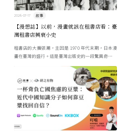
故事
2026-07-17
【漫想誌】以前，漫畫就該在租書店看：臺
灣租書店興衰小史
租書店的大擴張潮，主因是 1970 年代末期，日本漫
畫在臺灣的盛行。這是臺灣出版史的一段驚異奇航。
由於臺灣和日本自 1972 年斷交，著作權失去國與國
的協定保護 ...