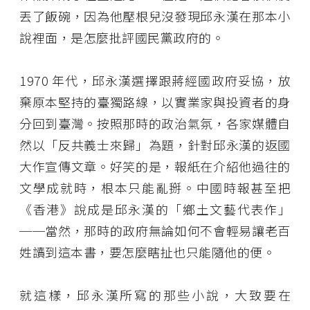
丟了飯碗，因為他壓根兒沒發現邱永漢在那本小
說裡面，是怎麼批評國民黨政府的。
1970 年代，邱永漢選擇跟蔣經國政府妥協，放
棄原本堅持的臺獨路線，以實業家與投資者的身
分回到臺灣。按照那時的政治氣氛，各家媒體自
然以「反共義士來歸」為題，針對邱永漢的返國
大作宣傳文章。好笑的是，報紙在介紹他過往的
文學成就時，根本只能亂掰。中國時報甚至把
《香港》說成是邱永漢的「鄉土文藝代表作」
──當然，那時的政府無論如何不會輕易讓老百
姓讀到這本書，要怎麼瞎扯也只能隨他的便。
就這樣，邱永漢所寫的那些小說，大致要在