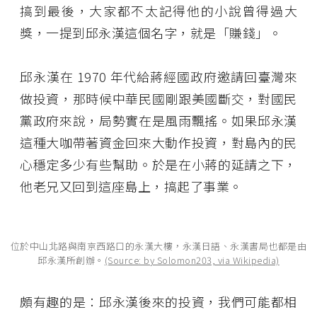
搞到最後，大家都不太記得他的小說曾得過大
獎，一提到邱永漢這個名字，就是「賺錢」。
邱永漢在 1970 年代給蔣經國政府邀請回臺灣來
做投資，那時候中華民國剛跟美國斷交，對國民
黨政府來說，局勢實在是風雨飄搖。如果邱永漢
這種大咖帶著資金回來大動作投資，對島內的民
心穩定多少有些幫助。於是在小蔣的延請之下，
他老兄又回到這座島上，搞起了事業。
位於中山北路與南京西路口的永漢大樓，永漢日語、永漢書局也都是由
邱永漢所創辦。
(Source: by Solomon203, via Wikipedia)
頗有趣的是：邱永漢後來的投資，我們可能都相