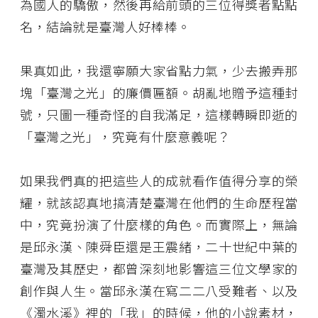
為國人的驕傲，然後再給前頭的三位得獎者點點
名，結論就是臺灣人好棒棒。
果真如此，我還寧願大家省點力氣，少去搬弄那
塊「臺灣之光」的廉價匾額。胡亂地贈予這種封
號，只圖一種奇怪的自我滿足，這樣轉瞬即逝的
「臺灣之光」，究竟有什麼意義呢？
如果我們真的把這些人的成就看作值得分享的榮
耀，就該認真地搞清楚臺灣在他們的生命歷程當
中，究竟扮演了什麼樣的角色。而實際上，無論
是邱永漢、陳舜臣還是王震緒，二十世紀中葉的
臺灣及其歷史，都曾深刻地影響這三位文學家的
創作與人生。當邱永漢在寫二二八受難者、以及
《濁水溪》裡的「我」的時候，他的小說素材，