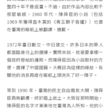
整四十年不曾返臺。不過，由於作品內容比較不
那麼敏感，1960 年代，陳舜臣的小說（包括
1969 年獲得直木賞的《青玉獅子香爐》）也曾
在臺灣的報紙上被翻譯、連載。
1972年臺日斷交、中日建交，許多日本的華人
都面臨身分上的選擇。實際來說，就是要拿哪一
個政府發給的護照。而陳舜臣因為小說取材的方
便，選擇了中國國籍。大概因為這樣的緣故，有
關他的消息再度在報紙上頭消失了好一陣子。
等到 1990 年，臺灣的民主自由風氣大開，陳舜
臣再無顧慮，終於踏上故土。大致從那時開始，
陳舜臣的名字才漸漸地在臺灣為人所知，他的小