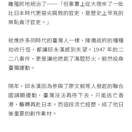
離殖民地統治了──「但事實上從大陸來了一批
比日本時代更惡劣腐敗的官吏，是歷史上罕見的
無恥貪汙官吏。」
就像許多同時代的臺灣人一樣，陳儀政府的種種
劫收行徑，都讓邱永漢感到失望。1947 年的二
二八事件，更是讓他燃起了滿腔怒火，毅然投身
臺獨運動。
隔年，邱永漢因為參與了廖文毅等人發起的聯合
國請願運動，臺灣沒法再待下去，只能逃亡香
港，輾轉再赴日本。而這段流亡經歷，成了他日
後重要的創作素材。