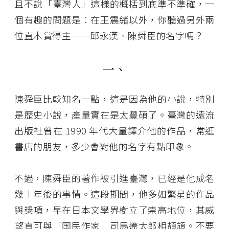
且不說「臺灣人」這樣的概括到底準不準確，一
個有趣的問題是：在王震緒以外，你聽過另外兩
位直木賞得主──邱永漢、陳舜臣的名字嗎？
一、
陳舜臣比較知名一點，這是因為他的小說，特別
是歷史小說，產量實在是太豐碩了。臺灣的遠流
出版社曾在 1990 年代大量譯介他的作品，常逛
書店的朋友，多少會對他的名字有點印象。
不過，陳舜臣的著作被引進臺灣，已經是他成名
幾十年後的事情。這段期間，他多如繁星的作品
與獎項，早在日本文學界樹立了崇高地位，其威
望直可與「国民作家」司馬遼太郎相頡頏。不要