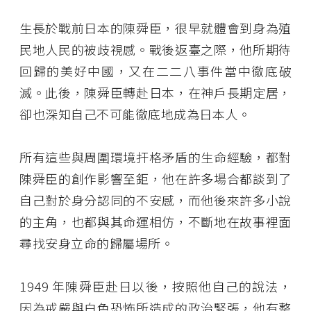
生長於戰前日本的陳舜臣，很早就體會到身為殖
民地人民的被歧視感。戰後返臺之際，他所期待
回歸的美好中國，又在二二八事件當中徹底破
滅。此後，陳舜臣轉赴日本，在神戶長期定居，
卻也深知自己不可能徹底地成為日本人。
所有這些與周圍環境扞格矛盾的生命經驗，都對
陳舜臣的創作影響至鉅，他在許多場合都談到了
自己對於身分認同的不安感，而他後來許多小說
的主角，也都與其命運相仿，不斷地在故事裡面
尋找安身立命的歸屬場所。
1949 年陳舜臣赴日以後，按照他自己的說法，
因為戒嚴與白色恐怖所造成的政治緊張，他有整