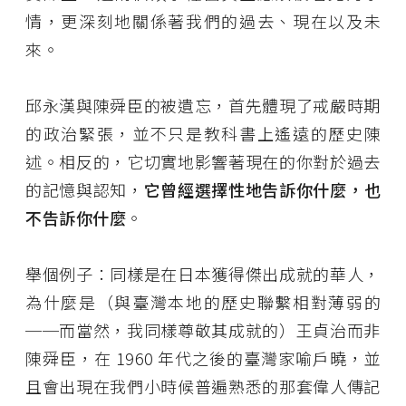
情，更深刻地關係著我們的過去、現在以及未
來。
邱永漢與陳舜臣的被遺忘，首先體現了戒嚴時期
的政治緊張，並不只是教科書上遙遠的歷史陳
述。相反的，它切實地影響著現在的你對於過去
的記憶與認知，
它曾經選擇性地告訴你什麼，也
不告訴你什麼
。
舉個例子：同樣是在日本獲得傑出成就的華人，
為什麼是（與臺灣本地的歷史聯繫相對薄弱的
──而當然，我同樣尊敬其成就的）王貞治而非
陳舜臣，在 1960 年代之後的臺灣家喻戶曉，並
且會出現在我們小時候普遍熟悉的那套偉人傳記