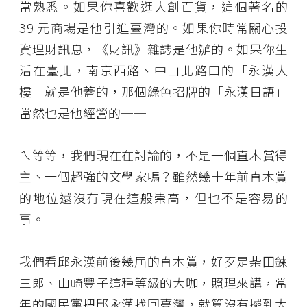
當熟悉。如果你喜歡逛大創百貨，這個著名的
39 元商場是他引進臺灣的。如果你時常關心投
資理財訊息，《財訊》雜誌是他辦的。如果你生
活在臺北，南京西路、中山北路口的「永漢大
樓」就是他蓋的，那個綠色招牌的「永漢日語」
當然也是他經營的──
ㄟ等等，我們現在在討論的，不是一個直木賞得
主、一個超強的文學家嗎？雖然幾十年前直木賞
的地位還沒有現在這般崇高，但也不是容易的
事。
我們看邱永漢前後幾屆的直木賞，好歹是柴田鍊
三郎、山崎豐子這種等級的大咖，照理來講，當
年的國民黨把邱永漢找回臺灣，就算沒有擺到大