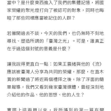
當中？是什麼東西進入了我們的集體記憶，將國
家榮耀的聚光燈打向了被認可的對象，同時也晦
暗了那些同樣應當被記住的人群？
若撇開過去不談，今天的我們，也仍無時不刻地
尋找、塑造所謂的「臺灣之光」。可是，誰真正
在乎過這個封號的意義是什麼？
讓我說得更直白一點：如果王震緒與他的《流》
應該被臺灣人分享為共同的榮耀，那麼，在直木
賞的新聞過了將近兩個禮拜之後，除了浮面的簡
單報導，我們又看到幾家臺灣媒體，曾經深刻地
介紹他的作品、他的思想、他的人生？
實際上這兩周以來，我所讀到的第一篇有關