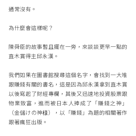
通常沒有。
為什麼會這樣呢？
陳舜臣的故事暫且擺在一旁，來談談更早一點的
直木賞得主邱永漢。
我們如果在圖書館搜尋這個名字，會找到一大堆
跟賺錢有關的書名，這是因為邱永漢拿到直木賞
以後寫起了財經專欄，其後又迅速地投資股票跟
物業致富，進而被日本人捧成了「賺錢之神」
（金儲けの神様），以「賺錢」為題的相關著作
跟著瘋狂出版。