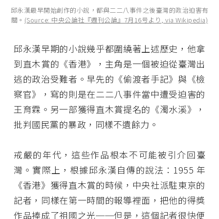
邱永漢最早開始創作的小說，都與二二八事件之後臺灣的政治迫害有
關。
(Source: 中央公論社『週刊公論』7月16号より, via Wikipedia)
邱永漢早期的小說幾乎都圍繞著上述歷史，他拿
到直木賞的《香港》，主角是一個被迫從臺灣出
逃的政治受難者。早先的《偷渡者手記》與《檢
察官》，寫的則是在二二八事件當中遭受迫害的
王育霖。另一部獲得直木賞提名的《濁水溪》，
批判國民黨的暴政，同樣不遺餘力。
戒嚴的年代，這些作品根本不可能被引介回臺
灣。實際上，根據邱永漢自傳的說法：1955 年
《香港》獲得直木賞的時候，中央社派駐東京的
記者，同樣在第一時間的報導裡面，把他的得獎
作品捧成了祖國之光──但是，這個記者很快便