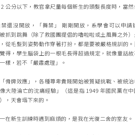
 2 公分以下，教官拿尺量每個新生的頭髮長度時，當然
髮禁還沒開放，「舞禁」 剛剛開放，系學會可以申請
被抓到跳舞（除了救國團提倡的嚕啦啦或土風舞之外）
，從毛髮到姿勢動作穿著打扮，都是要被嚴格規訓的。
覺得，學生腦袋上的一根毛長得超過規定，就像童話故
一樣，若不「嚴肅處理」。
「骨牌效應」，各種尊卑貴賤開始被質疑挑戰、被統治
像大陸淪亡的沈痛經驗」（這是指 1949 年國民黨在
），天會塌下來的。
一在新生訓練時遇到麻煩的，是我在光復二舍的室友。