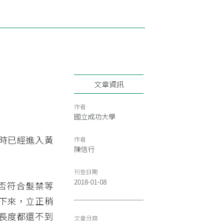
文章資訊
作者
國立成功大學
時已經進入黃
作者
陳信行
刊登日期
2018-01-08
否符合髮禁等
下來，立正稍
長度都還不到
文章分類