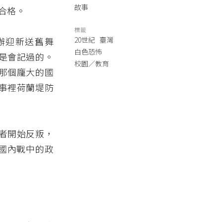
故事
合格。
標籤
辦迎新送舊舞
20世紀
臺灣
白色恐怖
是會記過的。
校園／教育
那個龐大的國
事裡荷蘭堤防
者開始反叛，
中國內戰中的政