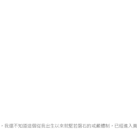
，我還不知道這個從我出生以來就堅若磐石的戒嚴體制，已經進入