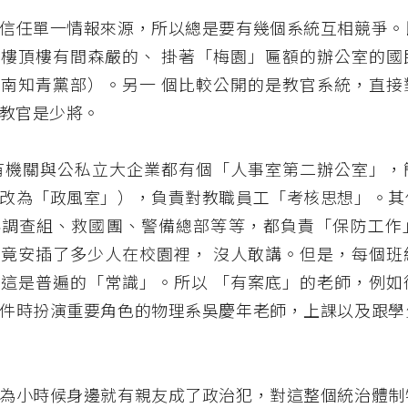
信任單一情報來源，所以總是要有幾個系統互相競爭。
樓頂樓有間森嚴的、 掛著「梅園」匾額的辦公室的國
南知青黨部）。另一 個比較公開的是教官系統，直接
教官是少將。
有機關與公私立大企業都有個「人事室第二辦公室」，
改為「政風室」），負責對教職員工「考核思想」。其
兵調查組、救國團、警備總部等等，都負責「保防工作
竟安插了多少人在校園裡， 沒人敢講。但是，每個班
這是普遍的「常識」。所以 「有案底」的老師，例如
件時扮演重要角色的物理系吳慶年老師，上課以及跟學
為小時候身邊就有親友成了政治犯，對這整個統治體制