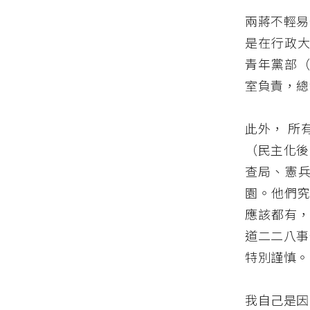
兩蔣不輕易
是在行政大
青年黨部（
室負責，總
此外， 所
（民主化後
查局、憲
園。他們究
應該都有，
道二二八事
特別謹慎。
我自己是因