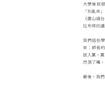
大學後就
「別亂來」
《唐山過台
拉布條抗議
我們這些學
來：師長約
該入黨，黨
然頂了嘴，
最後，我們