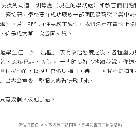
很快找到同道，訓導處（現在的學務處）和教官們開始
。緊接著，學校要在成功廳放一部國民黨黨營企業中影
灣》。片子裡對原住民嚴重醜化。我們決定在電影上映
，這是成大第一次公開抗議。
運學生這一次「出櫃」 表明政治態度之後，各種壓力
談、恐嚇電話、等等。 一些師長好心地跟我說，你這
會提拔你的，以後升官發財指日可待⋯⋯。我不知道哪
走出辦公室後，整個人爽得快飛起來。
只有幾個人被記了過。
陳信行擔任 RCA 職災勞工顧問團，參與受害員工抗爭活動