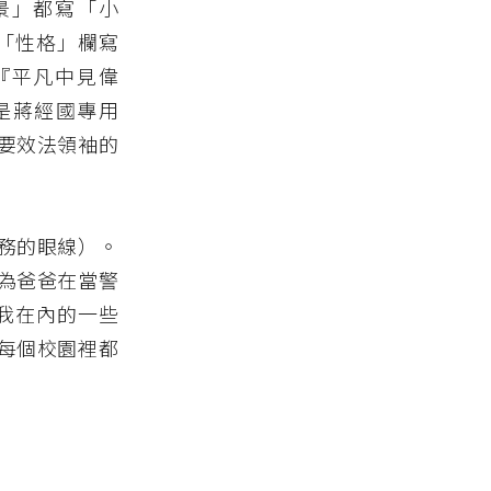
景」都寫「小
「性格」欄寫
『平凡中見偉
是蔣經國專用
要效法領袖的
務的眼線）。
為爸爸在當警
我在內的一些
每個校園裡都