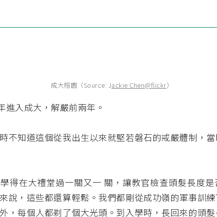
成大榕園（Source: J
ackie Chen@flickr
）
5 年進入成大，解嚴前兩年。
時不知道這個從我出生以來就堅若磐石的戒嚴體制，當
學得在大禮堂過一關又一 關，讓教官檢查頭髮長度是
來說，這些都還算輕鬆。我們都剛從成功嶺的軍事訓練
外，每個人都剃了個大光頭。到入學時，長回來的頭髮