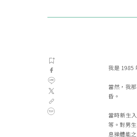
我是 198
當然，我那
昏。
當時新生入
等。對男生
息操體能之