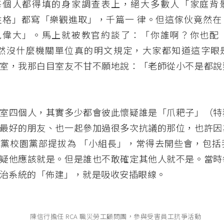
每個人都得填的身家調查表上，絕大多數人「家庭背
性格」都寫「樂觀進取」，千篇一 律。但這傢伙竟然在
見偉大」。馬上就被教官約談了：「你誰啊？你也配
雖然沒什麼機關單位真的明文規定，大家都知道這字眼
室，我那白目室友不甘不願地說：「老師從小不是都說
室四個人，其實多少都會彼此懷疑誰是「爪耙子」（特
最好的朋友、也一起參加過很多次抗議的那位，也許因
黨校園黨部提拔為 「小組長」，常得去開些會，包括
疑他應該就是。但是誰也不敢確定其他人就不是。當時
治系統的「佈建」，就是吸收安插眼線。
陳信行擔任 RCA 職災勞工顧問團，參與受害員工抗爭活動