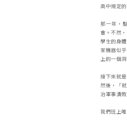
高中規定的
那一年，
會。不然，
學生的身體
家機器似乎
上的一個洞
接下來就是
然後，「就
治軍事潰敗
我們班上唯