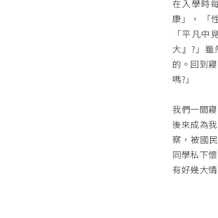
在入學時
康」， 「
「平凡中
大』?」
的。回到寢
嗎?」
我們一間寢
後來成為我
察，被國民
同學私下懷
有好幾大情