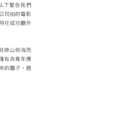
私下警告我們
公司拍的電影
時在成功廳外
就排山倒海而
種有為青年應
來的膽子，居