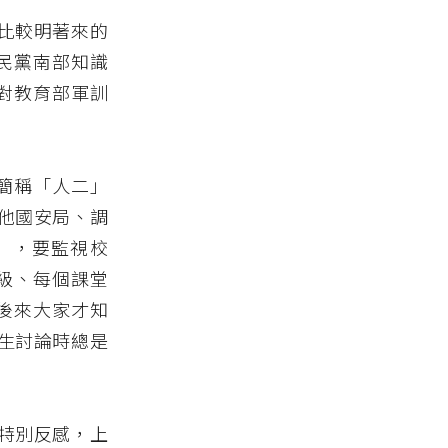
比較明著來的
民黨南部知識
對教育部軍訓
簡稱「人二」
他國安局、調
」，要監視校
級、每個課堂
後來大家才知
生討論時總是
特別反感，上