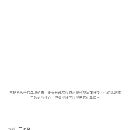
當倒幕戰爭的風波過去，飽受戰亂摧殘的京都就被留在身後，也從此遠離
了政治的核心，但這或許可以說是它的幸運。
工頭堅
作者