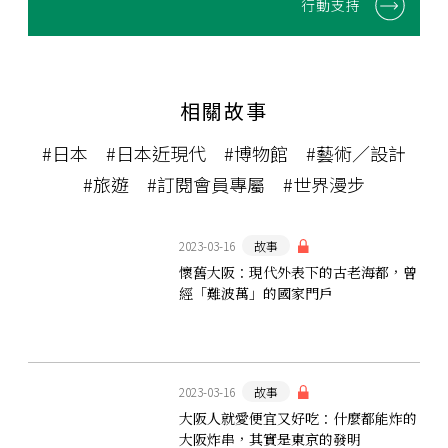
行動支持
相關故事
#日本
#日本近現代
#博物館
#藝術／設計
#旅遊
#訂閱會員專屬
#世界漫步
2023-03-16
故事
懷舊大阪：現代外表下的古老海都，曾
經「難波萬」的國家門戶
2023-03-16
故事
大阪人就愛便宜又好吃：什麼都能炸的
大阪炸串，其實是東京的發明