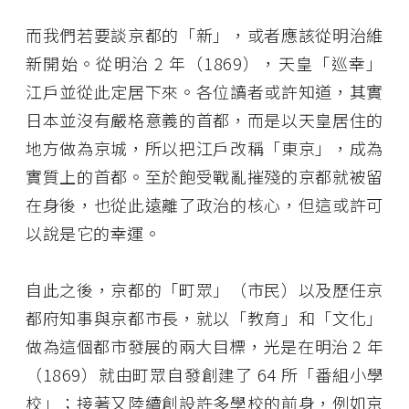
而我們若要談京都的「新」，或者應該從明治維
新開始。從明治 2 年（1869），天皇「巡幸」
江戶並從此定居下來。各位讀者或許知道，其實
日本並沒有嚴格意義的首都，而是以天皇居住的
地方做為京城，所以把江戶改稱「東京」，成為
實質上的首都。至於飽受戰亂摧殘的京都就被留
在身後，也從此遠離了政治的核心，但這或許可
以說是它的幸運。
自此之後，京都的「町眾」（市民）以及歷任京
都府知事與京都市長，就以「教育」和「文化」
做為這個都市發展的兩大目標，光是在明治 2 年
（1869）就由町眾自發創建了 64 所「番組小學
校」；接著又陸續創設許多學校的前身，例如京