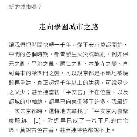
新的城市嗎？
走向學園城市之路
讓我們把時間快轉一千年，從平安京奠都開始，
中間的各個時期，都曾發生火災或戰亂，例如保
元之亂、平治之亂、應仁之亂、本能寺之變、直
到幕末的蛤御門之變，可以說京都是不斷地被燒
毀再重建，真正超過千年以上的建築，可說是少
之又少；甚至連當初「平安宮」所在位置，以及
都城的中軸線，都早已向東偏移了許多。我最近
一次去京都時，還特地去尋找了「平安京内裏紫
宸殿跡」
[1]
，附近早已成了一片平凡的住宅
區，莫說古色古香，甚至連特色都說不上。