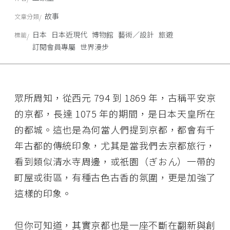
故事
文章分類
日本
日本近現代
博物館
藝術／設計
旅遊
標籤
訂閱會員專屬
世界漫步
眾所周知，從西元 794 到 1869 年，古稱平安京
的京都，長達 1075 年的期間，是日本天皇所在
的都城。這也是為何當人們提到京都，都會有千
年古都的傳統印象，尤其是當我們去京都旅行，
看到類似清水寺周邊，或祇園（ぎおん）一帶的
町屋或街區，有種古色古香的氛圍，更是加強了
這樣的印象。
但你可知道，其實京都也是一座不斷在翻新與創