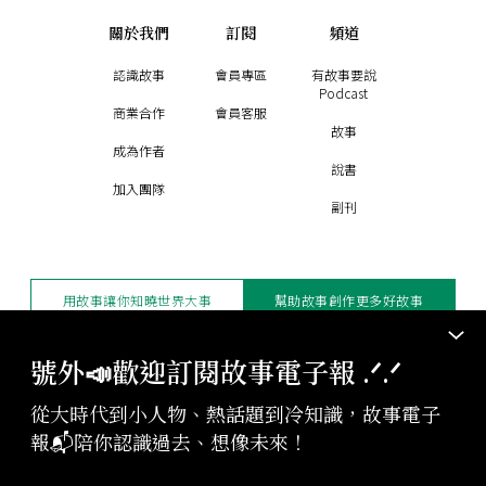
關於我們
訂閱
頻道
認識故事
會員專區
有故事要說
Podcast
商業合作
會員客服
故事
成為作者
說書
加入團隊
副刊
用故事讓你知曉世界大事
幫助故事創作更多好故事
訂閱電子報
贊助支持
號外📣歡迎訂閱故事電子報 .ᐟ‪‪.ᐟ
從大時代到小人物、熱話題到冷知識，故事電子
版權聲明與轉載規範
報📬陪你認識過去、想像未來！
授權與合作：
contact@storystudio.tw
投稿文章：
gushi@storystudio.tw