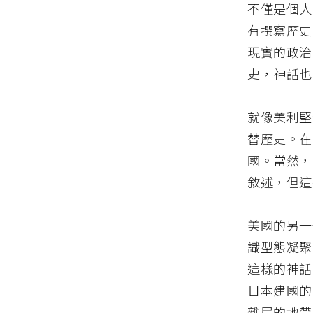
不僅是個人
有撰寫歷史
現實的政治
史，神話也
就像美利堅
替歷史。在
國。當然，
敘述，但這
美國的另一
識型態凝聚
這樣的神話
日本建國的
雜居的地帶