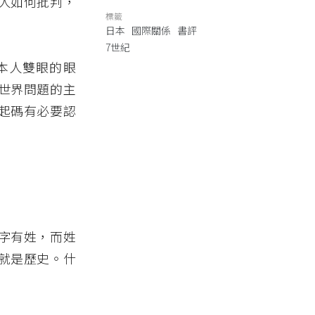
人如何批判，
標籤
日本
國際關係
書評
7世紀
本人雙眼的眼
世界問題的主
起碼有必要認
字有姓，而姓
就是歷史。什