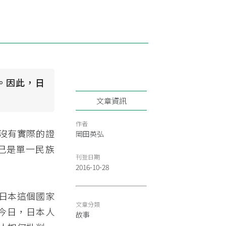
。因此，日
文章資訊
作者
沒有實際的證
岡田英弘
己是單一民族
刊登日期
2016-10-28
日本這個國家
文章分類
的今日，日本人
故事