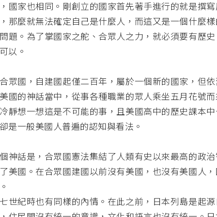
，國家也相同。剛創立的國家首先著手進行的就是撰寫
，那麼就無法確定自己是什麼人，而這又是一個什麼樣
問題。為了掌國家之舵、合眾人之力，就必須要有歷史
可以。
合眾國，自建國起僅二百年，屬於一個新的國家，但依
美國的神話當中，從事各種職業的眾人乘坐五月花號而
冷靜想一想這是不可能的事，且美國高中的歷史課本中
卻是一般美國人普遍的認知與看法。
個神話是，合眾國憲法集結了人類有史以來最高的政治
了美國。在合眾國建國以前沒有美國，也沒有美國人，
。
七世紀時也有同樣的內情。在此之前，日本列島是起源
，住民間沒有統一的意識，文化和語言也沒有統一。日