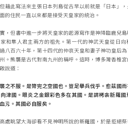
但藉此寫法來主張日本列島從古早以前就是「日本」，
面的住民一直以來都是接受天皇家的統治。
實，但書中進一步將天皇家的起源寫作是神降臨鹿兒島
皇家和隼人君主兩方的祖先。第一代的神武天皇從日向
過八百六十年，第十四代的仲哀天皇和妻子神功皇后為
州。熊襲是古代對南九州的稱呼。這時，博多灣香椎宮
啟說道：
襲之不服。是膂完之空國也。豈足擧兵伐乎。愈茲國而
有向津國。眼炎之金銀彩色多在其國。是謂栲衾新羅國
血刄。其國必自服矣。
高處眺望大海卻看不見神明所說的新羅國，於是拒絕祭