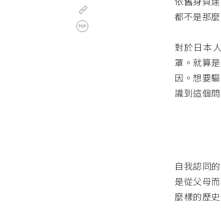
依舊身負建
都不是那麼
對於日本
罩。就算是
因。想要驅
識到這個問
自我認同的
是從父母而
麼樣的歷史