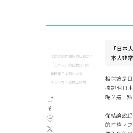
「日本
從歷史創作開始的自我認同
本人非
「日本人」的自我認同與國際化
鎖國是日本國的本質
相信這是日
倭人的孤立與日本建國
據證明日
呢？這一點
從結論說起
的性格。之