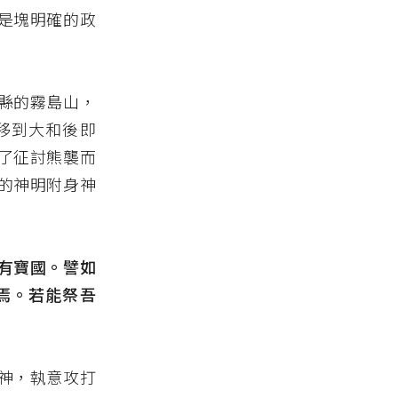
是塊明確的政
縣的霧島山，
移到大和後即
了征討熊襲而
的神明附身神
有寶國。譬如
焉。若能祭吾
神，執意攻打