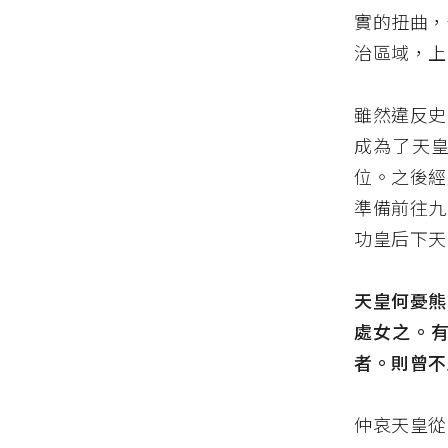
實的扭曲，
治區域，上
雖然違反史
成為了天
位。之後經
準備前往九
功皇后下天
天皇何憂熊
處女之。
者。則曾不
仲哀天皇從