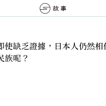
即使缺乏證據，日本人仍然相
民族呢？