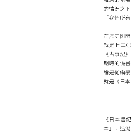
的情況之下
「我們所有
在歷史剛開
就是七二
《古事記》
期時的偽書
論是從編纂
就是《日本
《日本書
本」，追溯