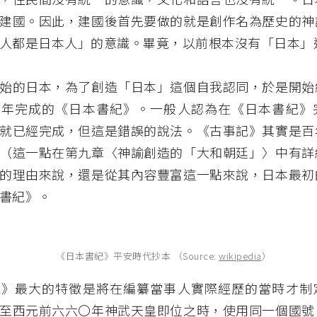
建國。因此，建國後首先要做的就是創作名為歷史的神
人都是日本人」的意識。畢竟，以前根本沒有「日本」
始的日本，為了創造「日本」這個自我認同，於是開始
〇年完成的《日本書紀》。一般人認為在《日本書紀》
就已經完成，但這是錯誤的說法。《古事記》其實是百
（這一點在第九章〈神諭創造的「大和朝廷」〉中有詳
的理由來說，還是從其內容豐富這一點來說，日本最初
書紀》。
《日本書紀》平安時代抄本 （Source:
wikipedia
）
紀》最大的特徵是將在編纂當事人實際經歷的當時才制
至西元前六六〇年神武天皇即位之時，使用同一個國號