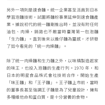
另外一項則是速食麵。統一企業甚至派員到日本
學習泡麵技術，試圖將麵粉事業延伸到速食麵產
業。據說初代的統一麵剛推出時，並沒有附任何
油包、肉燥，銷路也不敵當時臺灣第一包泡麵
「生力麵」。直到後來以擔仔麵為靈感，才研發
了如今看見的「統一肉燥麵」。
除了統一肉燥麵和生力麵之外，以味精製造起家
的味王，也投入泡麵的生產行列。1970 年，和
日本的明星食品株式會社技術合作，開始生產
「味王麵」和「王子麵」。王子麵上市前，當時
的董事長甚至強調王子麵是為了兒童設計，擁有
多種維他命和蛋白質，是十分營養的食物。