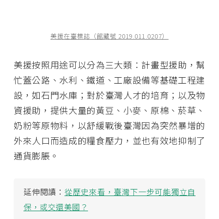
美援在臺標誌（館藏號 2019.011.0207）
美援按照用途可以分為三大類：計畫型援助，幫
忙蓋公路、水利、鐵道、工廠設備等基礎工程建
設，如石門水庫；對於臺灣人才的培育；以及物
資援助，提供大量的黃豆、小麥、原棉、菸草、
奶粉等原物料，以舒緩戰後臺灣因為突然暴增的
外來人口而造成的糧食壓力，並也有效地抑制了
通貨膨脹。
延伸閱讀：
從歷史來看，臺灣下一步可能獨立自
保，或交還美國？