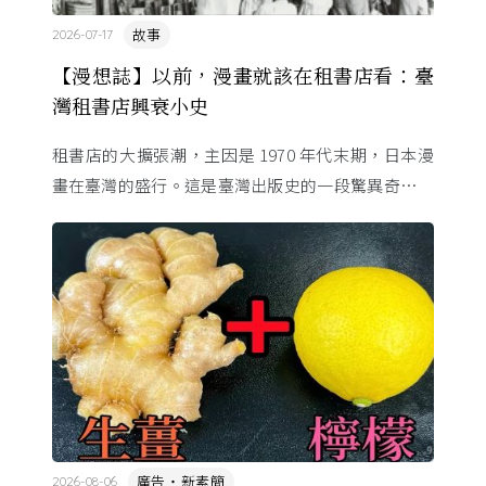
故事
2026-07-17
【漫想誌】以前，漫畫就該在租書店看：臺
灣租書店興衰小史
租書店的大擴張潮，主因是 1970 年代末期，日本漫
畫在臺灣的盛行。這是臺灣出版史的一段驚異奇航。
由於臺灣和日本自 1972 年斷交，著作權失去國與國
的協定保護 ...
廣告・新素簡
2026-08-06