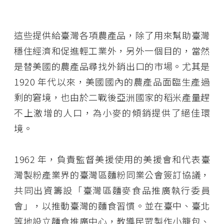
這些提供給臺灣各項農產品，除了用來幫助臺灣
穩住經濟和促進輕工業外，另外一個目的，當然
是替美國的農產品尋找外銷出口的市場。尤其是
1920 年代以來，美國國內的農產品面臨生產過
剩的窘境，也由於二戰後亞洲國家的稻米產量趕
不上激增的人口，為小麥的傾銷提供了絕佳環
境。
1962 年，負責監督美援使用的美援會和代表臺
灣製粉產業界的臺灣區麵粉同業公會簽訂協議，
共同出資籌設「臺灣區麵麥食品推廣執行委員
會」，以推動臺灣的麵食習慣。並在臺中、臺北
等地設立麵食推廣中心，教導民眾製作小籠包、