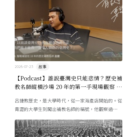
故事
2026-07-23
【Podcast】誰說臺灣史只能悲情？歷史補
教名師縱橫沙場 20 年的第一手現場觀察 ft.
呂捷
呂捷教歷史，是大學時代，從一家海產店開始的。從
青澀的大學生到闖出補教名師的稱號，他觀察過幾十
萬名學生怎麼學歷史，也看著臺灣的歷史教育從課本
裡幾乎沒有臺灣史，一路 ...