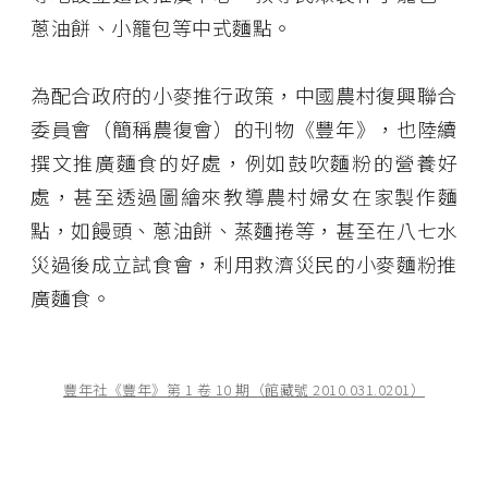
蔥油餅、小籠包等中式麵點。
為配合政府的小麥推行政策，中國農村復興聯合
委員會（簡稱農復會）的刊物《豐年》，也陸續
撰文推廣麵食的好處，例如鼓吹麵粉的營養好
處，甚至透過圖繪來教導農村婦女在家製作麵
點，如饅頭、蔥油餅、蒸麵捲等，甚至在八七水
災過後成立試食會，利用救濟災民的小麥麵粉推
廣麵食。
豐年社《豐年》第 1 卷 10 期（館藏號 2010.031.0201）