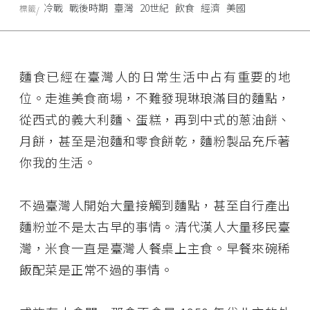
冷戰
戰後時期
臺灣
20世紀
飲食
經濟
美國
標籤
麵食已經在臺灣人的日常生活中占有重要的地
位。走進美食商場，不難發現琳琅滿目的麵點，
從西式的義大利麵、蛋糕，再到中式的蔥油餅、
月餅，甚至是泡麵和零食餅乾，麵粉製品充斥著
你我的生活。
不過臺灣人開始大量接觸到麵點，甚至自行產出
麵粉並不是太古早的事情。清代漢人大量移民臺
灣，米食一直是臺灣人餐桌上主食。早餐來碗稀
飯配菜是正常不過的事情。