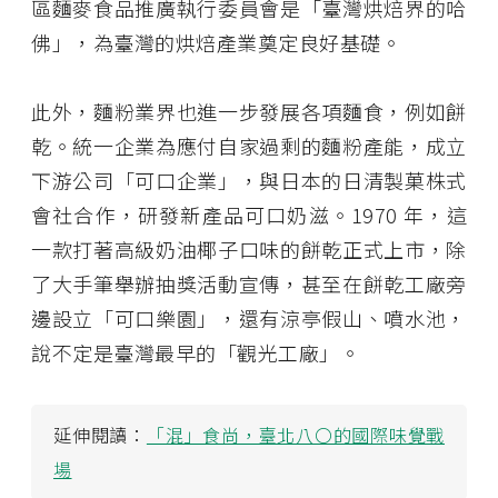
區麵麥食品推廣執行委員會是「臺灣烘焙界的哈
佛」，為臺灣的烘焙產業奠定良好基礎。
此外，麵粉業界也進一步發展各項麵食，例如餅
乾。統一企業為應付自家過剩的麵粉產能，成立
下游公司「可口企業」，與日本的日清製菓株式
會社合作，研發新產品可口奶滋。1970 年，這
一款打著高級奶油椰子口味的餅乾正式上市，除
了大手筆舉辦抽獎活動宣傳，甚至在餅乾工廠旁
邊設立「可口樂園」，還有涼亭假山、噴水池，
說不定是臺灣最早的「觀光工廠」。
延伸閱讀：
「混」食尚，臺北八〇的國際味覺戰
場