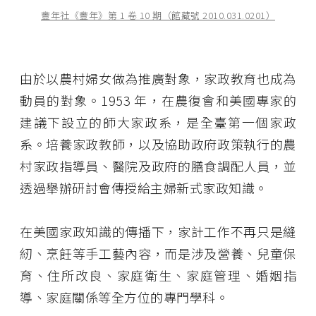
豐年社《豐年》第 1 卷 10 期（館藏號 2010.031.0201）
由於以農村婦女做為推廣對象，家政教育也成為
動員的對象。1953 年，在農復會和美國專家的
建議下設立的師大家政系，是全臺第一個家政
系。培養家政教師，以及協助政府政策執行的農
村家政指導員、醫院及政府的膳食調配人員，並
透過舉辦研討會傳授給主婦新式家政知識。
在美國家政知識的傳播下，家計工作不再只是縫
紉、烹飪等手工藝內容，而是涉及營養、兒童保
育、住所改良、家庭衛生、家庭管理、婚姻指
導、家庭關係等全方位的專門學科。