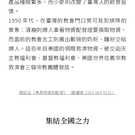
產品種類繁多，而小麥則改變了臺灣人的飲食習
慣。
1950 年代，在臺灣的教會門口常可見到排隊的
景象：清瘦的婦人拿著物資配發證要換取物資，
而面前的教會志工則搬出數磅的奶粉、麵粉交給
婦人。這些來自美國的捐贈救濟物資，被交由天
主教福利會、基督教福利會、美國世界信義宗教
救濟會三個宗教團體發放。
謝招治《美源物資的配發》（館藏號 2015.044.0131）
集結全國之力