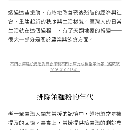
透過這些援助，有效地改善戰後殘破的經濟與社
會，重建起新的秩序與生活樣貌。臺灣人的日常
生活就在這個過程中，有了天翻地覆的轉變──
很大一部分是關於農業與飲食方面。
石門水庫建設促進委員會印製石門水庫完成後全景海報（館藏號
2005.010.0134）
排隊領麵粉的年代
老一輩臺灣人關於美援的記憶中，麵粉袋常是被
提及的回憶。事實上，美援提供給臺灣的剩餘農