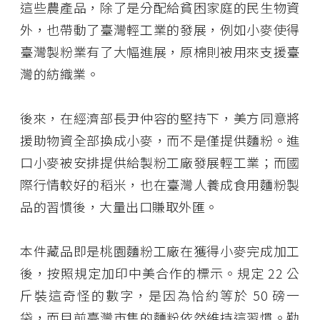
這些農產品，除了是分配給貧困家庭的民生物資
外，也帶動了臺灣輕工業的發展，例如小麥使得
臺灣製粉業有了大幅進展，原棉則被用來支援臺
灣的紡織業。
後來，在經濟部長尹仲容的堅持下，美方同意將
援助物資全部換成小麥，而不是僅提供麵粉。進
口小麥被安排提供給製粉工廠發展輕工業；而國
際行情較好的稻米，也在臺灣人養成食用麵粉製
品的習慣後，大量出口賺取外匯。
本件藏品即是桃園麵粉工廠在獲得小麥完成加工
後，按照規定加印中美合作的標示。規定 22 公
斤裝這奇怪的數字，是因為恰約等於 50 磅一
袋，而目前臺灣市售的麵粉依然維持這習慣。勤