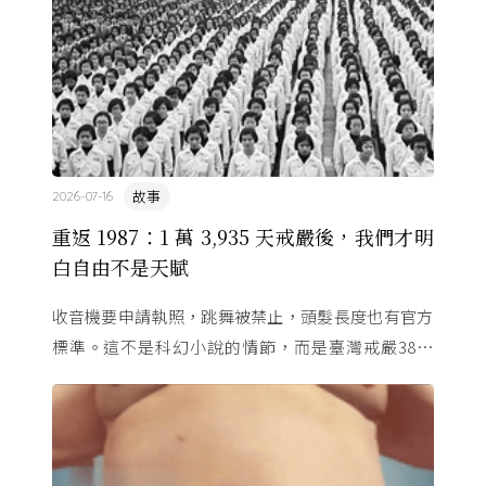
故事
2026-07-16
重返 1987：1 萬 3,935 天戒嚴後，我們才明
白自由不是天賦
收音機要申請執照，跳舞被禁止，頭髮長度也有官方
標準。這不是科幻小說的情節，而是臺灣戒嚴38年
的日常。從1982年美國國會聽證，到 1987 年那道解
嚴令，這段歷 ...