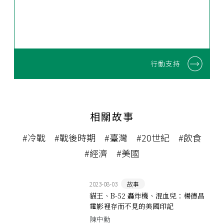
行動支持
相關故事
#冷戰
#戰後時期
#臺灣
#20世紀
#飲食
#經濟
#美國
2023-08-03
故事
貓王、B-52 轟炸機、混血兒：楊德昌
電影裡存而不見的美國印記
陳中勳