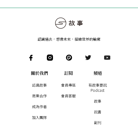
認識過去，想像未來
，
描繪世界的輪廓
關於我們
訂閱
頻道
認識故事
會員專區
有故事要說
Podcast
商業合作
會員客服
故事
成為作者
說書
加入團隊
副刊