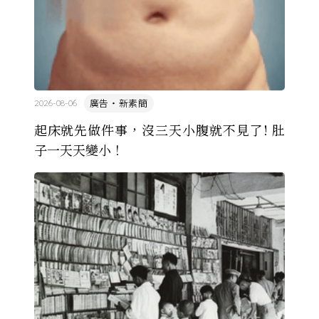
廣告・新素簡
2026-08-06
起床就先做件事，沒三天小腹就不見了! 肚
子一天天變小！