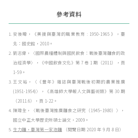
參考資料
安後暐，《美援與臺灣的職業教育 : 1950-1965 》，臺
北：國史館，2010。
劉志偉，〈國際農糧體制與國民飲食：戰後臺灣麵食的政
治經濟學〉，《中國飲食文化》第 7 卷 1 期（2011），頁
1-59。
王文裕，〈《豐年》雜誌與臺灣戰後初期的農業推廣
(1951-1954)〉，《高雄師大學報人文與藝術類》第 30 期
（2011.6），頁 1-22。
陳瑋全，〈戰後臺灣推廣麵食之研究（1945~1980）〉，
國立中正大學歷史所碩士論文，2009。
生力麵，臺灣第一家泡麵
（閱覽日期 2020 年 9 月 8 日）