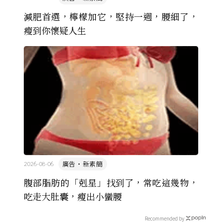
減肥首選，檸檬加它，堅持一週，腰細了，
瘦到你懷疑人生
廣告・新素簡
2026-08-06
腹部脂肪的「剋星」找到了，常吃這幾物，
吃走大肚囊，瘦出小蠻腰
Recommended by