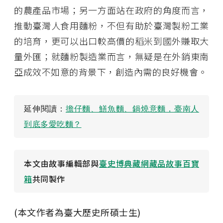
的農產品市場；另一方面站在政府的角度而言，
推動臺灣人食用麵粉，不但有助於臺灣製粉工業
的培育，更可以出口較高價的稻米到國外賺取大
量外匯；就麵粉製造業而言，無疑是在外銷東南
亞成效不如意的背景下，創造內需的良好機會。
延伸閱讀：
擔仔麵、鱔魚麵、鍋燒意麵，臺南人
到底多愛吃麵？
本文由故事編輯部與
臺史博典藏網藏品故事百寶
箱
共同製作
(本文作者為臺大歷史所碩士生)