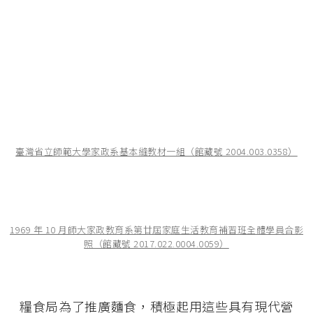
臺灣省立師範大學家政系基本縫教材一組（館藏號 2004.003.0358）
1969 年 10 月師大家政教育系第廿屆家庭生活教育補習班全體學員合影
照（館藏號 2017.022.0004.0059）
糧食局為了推廣麵食，積極起用這些具有現代營