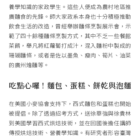
養學知識的家政學生。這些人便成為農村地區推
廣麵食的先鋒。師大家政系本身也十分積極推動
飲食生活的改造，曾經舉辦麵條烹製展示會，示
範了四十餘種麵條烹製方式，其中不乏一些餐館
菜餚，舉凡將紅蘿蔔打成汁，混入麵粉中製成的
珊瑚麵條，或者是佐以墨魚、瘦肉、筍片、油菜
的廣州燴麵等。
吃點心囉！麵包、蛋糕、餅乾與泡麵
在美國小麥協會支持下，西式麵包和蛋糕也開始
被提倡。除了透過招考方式，送徐華強與徐貴林
到美國學習西式烘焙技術，並在回國後擔任講師
傳授烘焙技術、營養學知識。有研究者形容臺灣