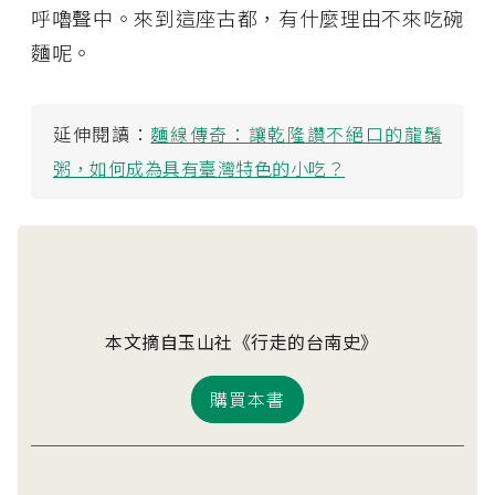
呼嚕聲中。來到這座古都，有什麼理由不來吃碗
麵呢。
延伸閱讀：
麵線傳奇：讓乾隆讚不絕口的龍鬚
粥，如何成為具有臺灣特色的小吃？
本文摘自玉山社《行走的台南史》
購買本書