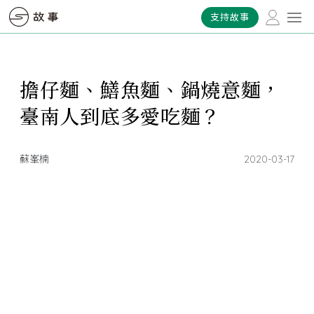
支持故事
擔仔麵、鱔魚麵、鍋燒意麵，
臺南人到底多愛吃麵？
蘇峯楠
2020-03-17