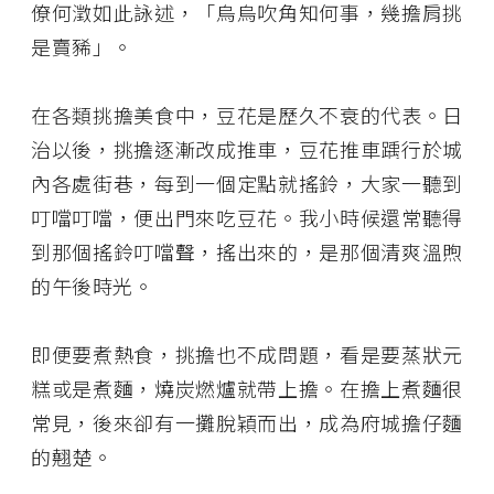
僚何澂如此詠述，「烏烏吹角知何事，幾擔肩挑
是賣豨」。
在各類挑擔美食中，豆花是歷久不衰的代表。日
治以後，挑擔逐漸改成推車，豆花推車踽行於城
內各處街巷，每到一個定點就搖鈴，大家一聽到
叮噹叮噹，便出門來吃豆花。我小時候還常聽得
到那個搖鈴叮噹聲，搖出來的，是那個清爽溫煦
的午後時光。
即便要煮熱食，挑擔也不成問題，看是要蒸狀元
糕或是煮麵，燒炭燃爐就帶上擔。在擔上煮麵很
常見，後來卻有一攤脫穎而出，成為府城擔仔麵
的翹楚。