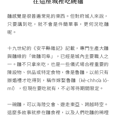
在這座城裡吃碗麵
麵感覺是很普遍常見的東西。但對府城人來說，
只要講到吃，就不會是件簡單事，更何況吃麵
呢。
十九世紀的《安平縣雜記》記載，專門生產大麵
與麵線的「做麵司阜」，已經是城內主要職人之
一。麵不只拿來吃，也是一些儀式場合裡重要的
陳設物、供品或特定食物，像是魯麵，以前只有
辦婚禮才吃得到，稱作嫁娶魯麵（kè-chhōa ló-
mī），但現在要吃就有，不必等待期間限定。
一碗麵，可以海陸交會、遊走東亞、跨越時空。
這麼多故事就摻在麵食裡，以及人們吃麵的稀哩