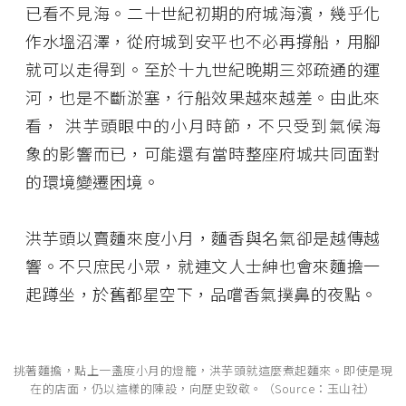
已看不見海。二十世紀初期的府城海濱，幾乎化
作水塭沼澤，從府城到安平也不必再撐船，用腳
就可以走得到。至於十九世紀晚期三郊疏通的運
河，也是不斷淤塞，行船效果越來越差。由此來
看， 洪芋頭眼中的小月時節，不只受到氣候海
象的影響而已，可能還有當時整座府城共同面對
的環境變遷困境。
洪芋頭以賣麵來度小月，麵香與名氣卻是越傳越
響。不只庶民小眾，就連文人士紳也會來麵擔一
起蹲坐，於舊都星空下，品嚐香氣撲鼻的夜點。
挑著麵擔，點上一盞度小月的燈籠，洪芋頭就這麼煮起麵來。即使是現
在的店面，仍以這樣的陳設，向歷史致敬。（Source：玉山社）