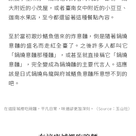
大附近的小茂屋，或者臺南女中附近的小豆豆、
迦南水果店，至今都還留著這種餐點內容。
至於當初跟炒鱔魚借來的炸意麵，倒是隨著鍋燒
意麵的盛名而走紅全臺了。之後許多人都叫它
「鍋燒意麵那種麵」，或甚至就直接稱它「鍋燒
意麵」，完全變成為鍋燒麵的主要代言人。這應
該是日式鍋燒烏龍與府城鱔魚意麵所意想不到的
吧。
在這座城裡吃碗麵，平凡日常，味道卻更加深刻。（Source：玉山社）