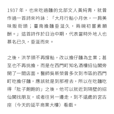
1937 年，也來吃過麵的北部文人黃純靑，就曾
作過一首詩來吟詠：「大月行船小月休，一肩美
味販街頭；臺南擔麵垂涎久，兩碗初嘗素願
酬。」這首詩作於日治中期，代表當時外地人也
慕名已久，垂涎而來。
之後，洪芋頭不再撐船，改以擔仔麵為主業；甚
至也不再挑擔，而是在西門町知名酒樓招仙閣旁
開了一間店面。醫師吳新榮曾多次到市區的西門
町吃擔仔麵，應該就是到那裡去，所以在吃麵吃
得「肚子飽飽的」之後，他可以就近到隔壁的招
仙閣找朋友，或者往另一邊走，到不遠處的宮古
座（今天的延平商業大樓）看戲。