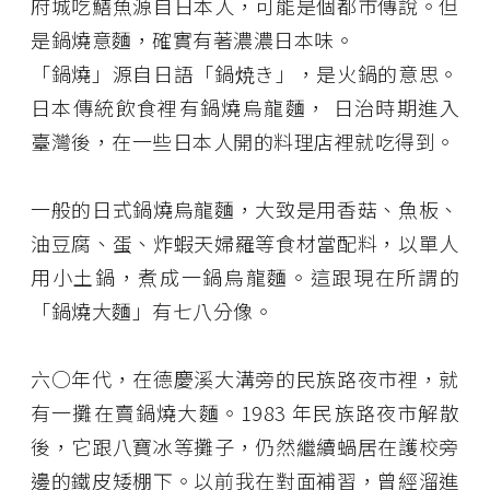
府城吃鱔魚源自日本人，可能是個都市傳說。但
是鍋燒意麵，確實有著濃濃日本味。
「鍋燒」源自日語「鍋焼き」，是火鍋的意思。
日本傳統飲食裡有鍋燒烏龍麵， 日治時期進入
臺灣後，在一些日本人開的料理店裡就吃得到。
一般的日式鍋燒烏龍麵，大致是用香菇、魚板、
油豆腐、蛋、炸蝦天婦羅等食材當配料，以單人
用小土鍋，煮成一鍋烏龍麵。這跟現在所謂的
「鍋燒大麵」有七八分像。
六○年代，在德慶溪大溝旁的民族路夜市裡，就
有一攤在賣鍋燒大麵。1983 年民族路夜市解散
後，它跟八寶冰等攤子，仍然繼續蝸居在護校旁
邊的鐵皮矮棚下。以前我在對面補習，曾經溜進