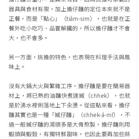
器具與食材有限，加上擔仔麵的定位本來就不是
正餐，而是「點心」（tiám-sim），也就是在正
餐外吃小吃巧、品嘗解饞的，所以擔仔麵才不會
大，也不會多。
另一方面，挑擔的特色，也表現在料理手法與風
味上。
沒有大鍋大火與繁雜工序，擔仔麵是要在簡易器
材上，將已熟的油麵快煮速摵（chhek），也就
是於沸水裡俐落地上下汆燙。從這點來看，擔仔
麵其實也是一種「摵仔麵」（chhek-á-mī），不
過一般摵仔麵的湯頭多是大骨熬製，擔仔麵則用
蝦頭與蝦殼，有獨特鮮甜味，也因此要再加些蒜