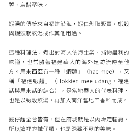
蓉、烏醋壓味。
蝦湯的傳統來自福建沿海，蝦仁剝取販賣，蝦殼
與蝦頭就熬湯或作其他用途。
這種料理法，煮出討海人依海生業、捕物盡利的
味道，也常隨著福建華人的海外足跡流傳至他
方。馬來西亞有一種「蝦麵」（hae mee），又
稱「福建蝦麵」（Hokkien mee udang，福建
話與馬來話的結合），是當地華人的代表料理，
也是以蝦殼熬湯，再加入南洋當地辛香料而成。
摵仔麵全台皆有，但在府城就是以肉燥定輸贏，
所以這裡的摵仔麵，也是深藏不露的美味。