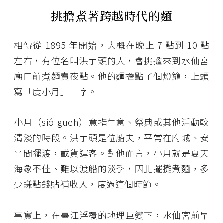
挑擔煮著跨越時代的麵
相傳從 1895 年開始，大概在晚上 7 點到 10 點
左右，有位名叫洪芋頭的人，會挑擔來到水仙宮
廟口前煮麵賣夜點。他的麵擔點了個燈籠，上頭
寫「度小月」三字。
小月（sió-gueh）意指生意、祭典或其他活動較
清淡的時段。洪芋頭是位船夫，平常在府城、安
平間擺渡，載貨運客。對他而言，小月就是夏天
海象不佳、難以渡船的淡季，因此擺攤煮麵，多
少賺點錢貼補收入，度過這個時節。
事實上，在臺江浮覆的地理巨變下，水仙宮前早