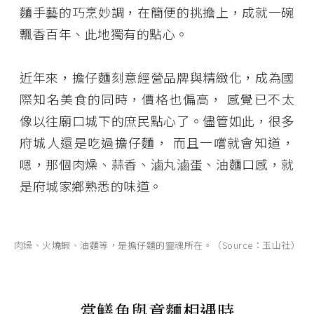
麵手藝的巧烹妙調，在簡便的挑擔上，成就一碗
飄香百年、此地獨有的點心。
近年來，擔仔麵刻意經營品牌與精緻化，成為國
際知名美食的同時，價格也偏高， 感覺已不太
像以往廟口城下的庶民點心了。儘管如此，很多
府城人還是吃過擔仔麵， 而且一嚐就會知道，
嗯，那個肉燥、蒜香、滷丸滷蛋、油麵口感，就
是府城家鄉熟悉的味道。
肉燥、火燒蝦、油麵等，是擔仔麵的靈魂所在。（Source：玉山社）
當鱔魚與意麵相遇時