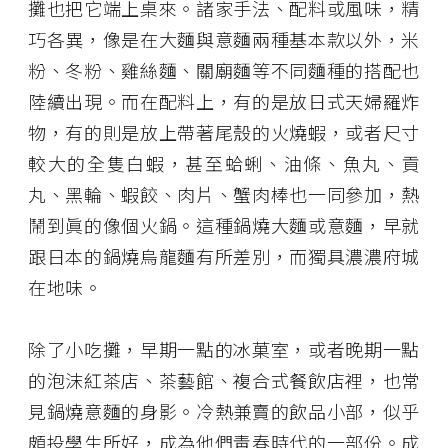
攤也把它端上桌來。諸家手法、配料或風味，精
巧各異，像是在大麵與意麵兩種基本款以外，米
粉、冬粉、雞絲麵、關廟麵等不同麵種的搭配也
陸續出現。而在配料上，有的是放日式天婦羅炸
物，有的則是放上帶著尾殼的火燒蝦，或者尺寸
較大的全隻白蝦，甚至蛤蜊、油條、魚丸、貢
丸、黑輪、蝦餃、肉片、蟹肉棒也一同參加，熱
鬧到眞的像個火鍋。這種鍋燒大麵或意麵，早就
跟日本的鍋燒烏龍麵有所差別，而獨具濃濃府城
在地味。
除了小吃攤，早期一點的冰菓室，或者晚期一點
的泡沫紅茶店、茶藝館、複合式餐飲店裡，也常
見鍋燒意麵的身影。冷熱兼賣的飲品小部，似乎
頗投學生所好，成為他們靑春時代的一部份。成