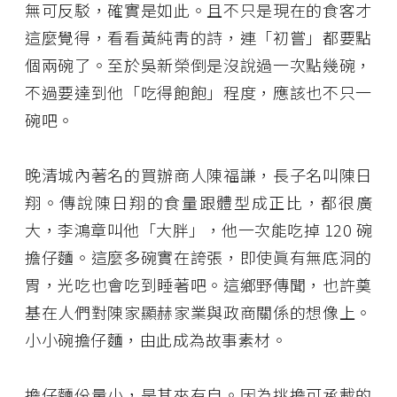
無可反駁，確實是如此。且不只是現在的食客才
這麼覺得，看看黃純靑的詩，連「初嘗」都要點
個兩碗了。至於吳新榮倒是沒說過一次點幾碗，
不過要達到他「吃得飽飽」程度，應該也不只一
碗吧。
晚清城內著名的買辦商人陳福謙，長子名叫陳日
翔。傳說陳日翔的食量跟體型成正比，都很廣
大，李鴻章叫他「大胖」，他一次能吃掉 120 碗
擔仔麵。這麼多碗實在誇張，即使眞有無底洞的
胃，光吃也會吃到睡著吧。這鄉野傳聞，也許奠
基在人們對陳家顯赫家業與政商關係的想像上。
小小碗擔仔麵，由此成為故事素材。
擔仔麵份量小，是其來有自。因為挑擔可承載的