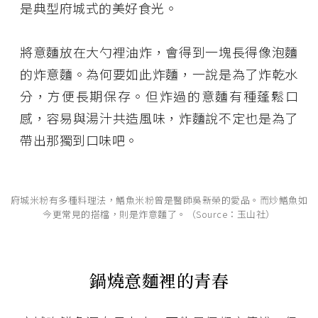
是典型府城式的美好食光。
將意麵放在大勺裡油炸，會得到一塊長得像泡麵
的炸意麵。為何要如此炸麵，一說是為了炸乾水
分，方便長期保存。但炸過的意麵有種蓬鬆口
感，容易與湯汁共造風味，炸麵說不定也是為了
帶出那獨到口味吧。
府城米粉有多種料理法，鱔魚米粉曾是醫師吳新榮的愛品。而炒鱔魚如
今更常見的搭檔，則是炸意麵了。（Source：玉山社）
鍋燒意麵裡的青春