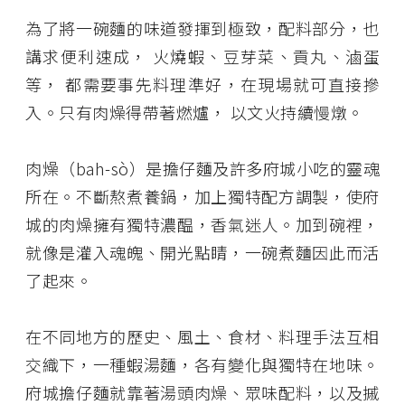
為了將一碗麵的味道發揮到極致，配料部分，也
講求便利速成， 火燒蝦、豆芽菜、貢丸、滷蛋
等， 都需要事先料理準好，在現場就可直接摻
入。只有肉燥得帶著燃爐， 以文火持續慢燉。
肉燥（bah-sò）是擔仔麵及許多府城小吃的靈魂
所在。不斷熬煮養鍋，加上獨特配方調製，使府
城的肉燥擁有獨特濃醖，香氣迷人。加到碗裡，
就像是灌入魂魄、開光點睛，一碗煮麵因此而活
了起來。
在不同地方的歷史、風土、食材、料理手法互相
交織下，一種蝦湯麵，各有變化與獨特在地味。
府城擔仔麵就靠著湯頭肉燥、眾味配料，以及摵