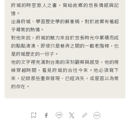
府城的時空旅人之書，寫給故鄉的悠長情感與記
憶。
出身府城、學習歷史學的蘇峯楠，對於故鄉有著超
乎尋常的熱情。
對他來說，府城的魅力來自於悠長時光中累積而成
的點點滴滴，即使只是巷弄之間的一截老階梯，也
是府城歷史的一份子。
他的文字裡充滿對台南的深刻觀察與感受，他的視
線穿越時間，看見府城的古往今來。他必須寫下
來，記錄那些重新發現、已經消失，或是習以為常
的存在。