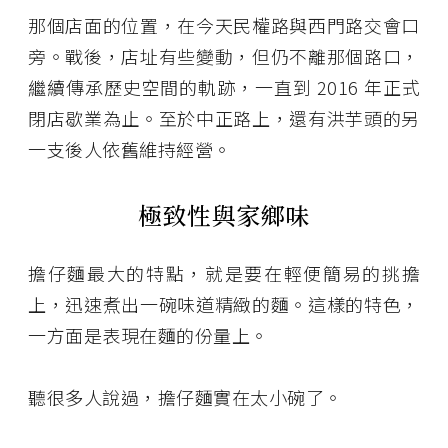
那個店面的位置，在今天民權路與西門路交會口
旁。戰後，店址有些變動，但仍不離那個路口，
繼續傳承歷史空間的軌跡，一直到 2016 年正式
閉店歇業為止。至於中正路上，還有洪芋頭的另
一支後人依舊維持經營。
極致性與家鄉味
擔仔麵最大的特點，就是要在輕便簡易的挑擔
上，迅速煮出一碗味道精緻的麵。這樣的特色，
一方面是表現在麵的份量上。
聽很多人說過，擔仔麵實在太小碗了。