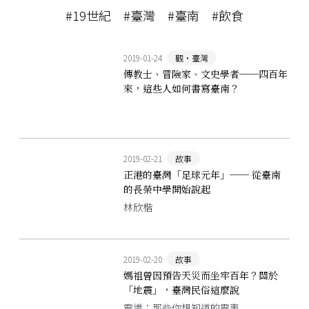
#19世紀
#臺灣
#臺南
#飲食
2019-01-24
觀‧臺灣
傳教士、冒險家、文史學者──四百年
來，這些人如何書寫臺南？
2019-02-21
故事
正港的臺灣「足球元年」── 從臺南
的長榮中學開始說起
林欣楷
2019-02-20
故事
媽祖曾因預告天災而坐牢百年？關於
「地震」，臺灣民俗這麼說
震識：那些你想知道的震事