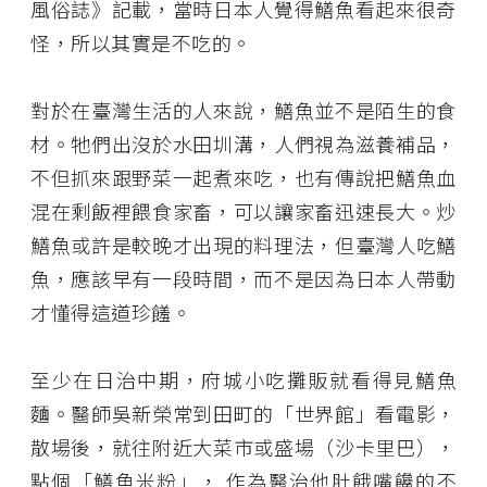
風俗誌》記載，當時日本人覺得鱔魚看起來很奇
怪，所以其實是不吃的。
對於在臺灣生活的人來說，鱔魚並不是陌生的食
材。牠們出沒於水田圳溝，人們視為滋養補品，
不但抓來跟野菜一起煮來吃，也有傳說把鱔魚血
混在剩飯裡餵食家畜，可以讓家畜迅速長大。炒
鱔魚或許是較晚才出現的料理法，但臺灣人吃鱔
魚，應該早有一段時間，而不是因為日本人帶動
才懂得這道珍饈。
至少在日治中期，府城小吃攤販就看得見鱔魚
麵。醫師吳新榮常到田町的「世界館」看電影，
散場後，就往附近大菜市或盛場（沙卡里巴），
點個「鱔魚米粉」， 作為醫治他肚餓嘴饞的不