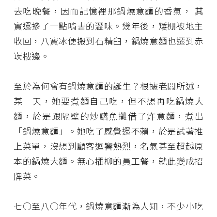
去吃晚餐，因而記憶裡那鍋燒意麵的香氣， 其
實還摻了一點啃書的澀味。幾年後，矮棚被地主
收回，八寶冰便搬到石精臼，鍋燒意麵也遷到赤
崁樓邊。
至於為何會有鍋燒意麵的誕生？根據老闆所述，
某一天，她要煮麵自己吃，但不想再吃鍋燒大
麵，於是跟隔壁的炒鱔魚攤借了炸意麵，煮出
「鍋燒意麵」。她吃了感覺還不賴，於是試著推
上菜單，沒想到顧客迴響熱烈，名氣甚至超越原
本的鍋燒大麵。無心插柳的員工餐，就此變成招
牌菜。
七○至八○年代，鍋燒意麵漸為人知，不少小吃