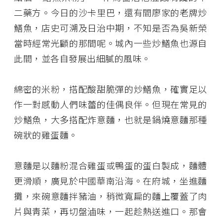
二藥方。今日的沙卡里巴，還有間廖家的老牌炒
鱔魚，店史可溯及日治中期，不知是否為吳新榮
當時經常光顧的那間呢。城內一些炒鱔魚也源自
此間，並各自發展出細膩的風味。
綿密的米粉，搭配酸甜脆彈的炒鱔魚，確實足以
作一對感動人們味蕾的佳偶良伴。但現在常見的
炒鱔魚，大多搭配炸意麵，也就是鍋燒意麵那種
碗狀的雞蛋麵。
意麵是以麵粉混合雞蛋或鴨蛋的蛋白製成，麵體
更滑順，廣見於中國華南沿海。在府城，坐進麵
攤，來碗意麵拌豬油，稍微寬扁的麵上覆蓋了肉
片與靑菜，再切盤滷味，一起趁熱送進口。那會