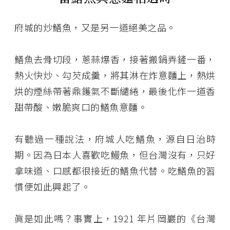
府城的炒鱔魚，又是另一道絕美之品。
鱔魚去骨切段，蔥蒜爆香，接著搬鍋弄鏟一番，
熱火快炒、勾芡成羹，將其淋在炸意麵上，熱烘
烘的煙絲帶著鼎鑊氣不斷繾綣，最後化作一道香
甜帶酸、嫩脆爽口的鱔魚意麵。
有聽過一種說法，府城人吃鱔魚，源自日治時
期。因為日本人喜歡吃鰻魚，但台灣沒有，只好
拿味道、口感都很接近的鱔魚代替。吃鱔魚的習
慣便如此興起了。
眞是如此嗎？事實上，1921 年片岡巖的《台灣