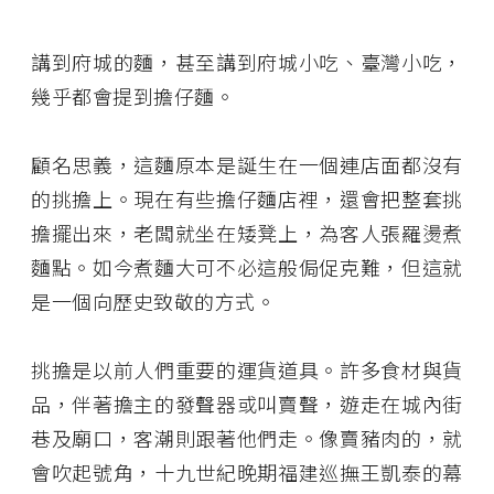
講到府城的麵，甚至講到府城小吃、臺灣小吃，
幾乎都會提到擔仔麵。
顧名思義，這麵原本是誕生在一個連店面都沒有
的挑擔上。現在有些擔仔麵店裡，還會把整套挑
擔擺出來，老闆就坐在矮凳上，為客人張羅燙煮
麵點。如今煮麵大可不必這般侷促克難，但這就
是一個向歷史致敬的方式。
挑擔是以前人們重要的運貨道具。許多食材與貨
品，伴著擔主的發聲器或叫賣聲，遊走在城內街
巷及廟口，客潮則跟著他們走。像賣豬肉的，就
會吹起號角，十九世紀晚期福建巡撫王凱泰的幕