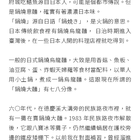
府城吃鱔魚源自日本人，可能是個都市傳說。但
是鍋燒意麵，確實有著濃濃日本味。
「鍋燒」源自日語「鍋焼き」，是火鍋的意思。
日本傳統飲食裡有鍋燒烏龍麵， 日治時期進入
臺灣後，在一些日本人開的料理店裡就吃得到。
一般的日式鍋燒烏龍麵，大致是用香菇、魚板、
油豆腐、蛋、炸蝦天婦羅等食材當配料，以單人
用小土鍋，煮成一鍋烏龍麵。這跟現在所謂的
「鍋燒大麵」有七八分像。
六○年代，在德慶溪大溝旁的民族路夜市裡，就
有一攤在賣鍋燒大麵。1983 年民族路夜市解散
後，它跟八寶冰等攤子，仍然繼續蝸居在護校旁
邊的鐵皮矮棚下。以前我在對面補習，曾經溜進