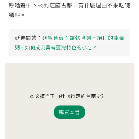
呼嚕聲中。來到這座古都，有什麼理由不來吃碗
麵呢。
延伸閱讀：
麵線傳奇：讓乾隆讚不絕口的龍鬚
粥，如何成為具有臺灣特色的小吃？
本文摘自玉山社《行走的台南史》
購買本書