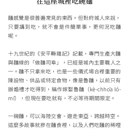
在這座城裡吃碗麵
麵感覺是很普遍常見的東西。但對府城人來說，
只要講到吃，就不會是件簡單事，更何況吃麵
呢。
十九世紀的《安平縣雜記》記載，專門生產大麵
與麵線的「做麵司阜」，已經是城內主要職人之
一。麵不只拿來吃，也是一些儀式場合裡重要的
陳設物、供品或特定食物，像是魯麵，以前只有
辦婚禮才吃得到，稱作嫁娶魯麵（kè-chhōa ló-
mī），但現在要吃就有，不必等待期間限定。
一碗麵，可以海陸交會、遊走東亞、跨越時空。
這麼多故事就摻在麵食裡，以及人們吃麵的稀哩