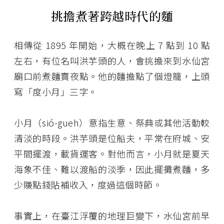
挑擔煮著跨越時代的麵
相傳從 1895 年開始，大概在晚上 7 點到 10 點
左右，有位名叫洪芋頭的人，會挑擔來到水仙宮
廟口前煮麵賣夜點。他的麵擔點了個燈籠，上頭
寫「度小月」三字。
小月（sió-gueh）意指生意、祭典或其他活動較
清淡的時段。洪芋頭是位船夫，平常在府城、安
平間擺渡，載貨運客。對他而言，小月就是夏天
海象不佳、難以渡船的淡季，因此擺攤煮麵，多
少賺點錢貼補收入，度過這個時節。
事實上，在臺江浮覆的地理巨變下，水仙宮前早