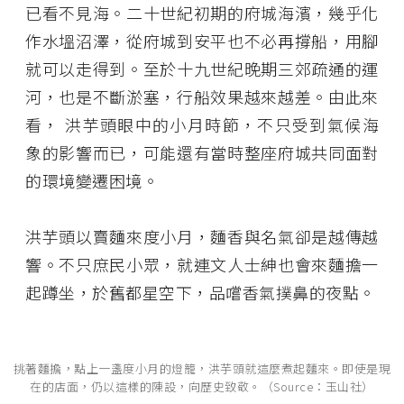
已看不見海。二十世紀初期的府城海濱，幾乎化
作水塭沼澤，從府城到安平也不必再撐船，用腳
就可以走得到。至於十九世紀晚期三郊疏通的運
河，也是不斷淤塞，行船效果越來越差。由此來
看， 洪芋頭眼中的小月時節，不只受到氣候海
象的影響而已，可能還有當時整座府城共同面對
的環境變遷困境。
洪芋頭以賣麵來度小月，麵香與名氣卻是越傳越
響。不只庶民小眾，就連文人士紳也會來麵擔一
起蹲坐，於舊都星空下，品嚐香氣撲鼻的夜點。
挑著麵擔，點上一盞度小月的燈籠，洪芋頭就這麼煮起麵來。即使是現
在的店面，仍以這樣的陳設，向歷史致敬。（Source：玉山社）