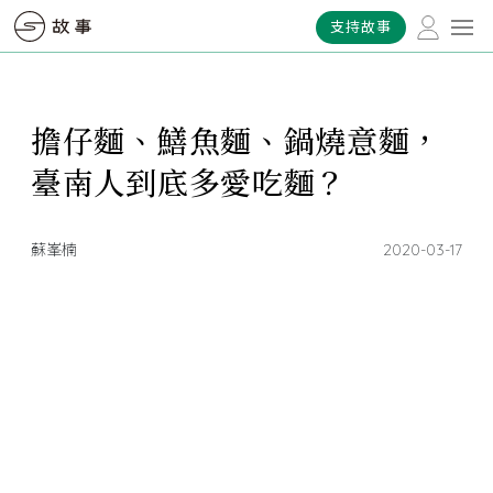
支持故事
擔仔麵、鱔魚麵、鍋燒意麵，
臺南人到底多愛吃麵？
蘇峯楠
2020-03-17