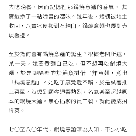
去吃晚餐，因而記憶裡那鍋燒意麵的香氣， 其
實還摻了一點啃書的澀味。幾年後，矮棚被地主
收回，八寶冰便搬到石精臼，鍋燒意麵也遷到赤
崁樓邊。
至於為何會有鍋燒意麵的誕生？根據老闆所述，
某一天，她要煮麵自己吃，但不想再吃鍋燒大
麵，於是跟隔壁的炒鱔魚攤借了炸意麵，煮出
「鍋燒意麵」。她吃了感覺還不賴，於是試著推
上菜單，沒想到顧客迴響熱烈，名氣甚至超越原
本的鍋燒大麵。無心插柳的員工餐，就此變成招
牌菜。
七○至八○年代，鍋燒意麵漸為人知，不少小吃