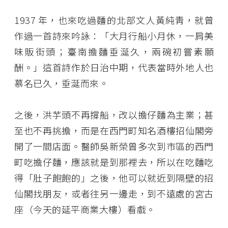
1937 年，也來吃過麵的北部文人黃純靑，就曾
作過一首詩來吟詠：「大月行船小月休，一肩美
味販街頭；臺南擔麵垂涎久，兩碗初嘗素願
酬。」這首詩作於日治中期，代表當時外地人也
慕名已久，垂涎而來。
之後，洪芋頭不再撐船，改以擔仔麵為主業；甚
至也不再挑擔，而是在西門町知名酒樓招仙閣旁
開了一間店面。醫師吳新榮曾多次到市區的西門
町吃擔仔麵，應該就是到那裡去，所以在吃麵吃
得「肚子飽飽的」之後，他可以就近到隔壁的招
仙閣找朋友，或者往另一邊走，到不遠處的宮古
座（今天的延平商業大樓）看戲。