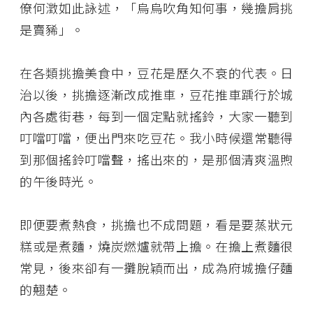
僚何澂如此詠述，「烏烏吹角知何事，幾擔肩挑
是賣豨」。
在各類挑擔美食中，豆花是歷久不衰的代表。日
治以後，挑擔逐漸改成推車，豆花推車踽行於城
內各處街巷，每到一個定點就搖鈴，大家一聽到
叮噹叮噹，便出門來吃豆花。我小時候還常聽得
到那個搖鈴叮噹聲，搖出來的，是那個清爽溫煦
的午後時光。
即便要煮熱食，挑擔也不成問題，看是要蒸狀元
糕或是煮麵，燒炭燃爐就帶上擔。在擔上煮麵很
常見，後來卻有一攤脫穎而出，成為府城擔仔麵
的翹楚。