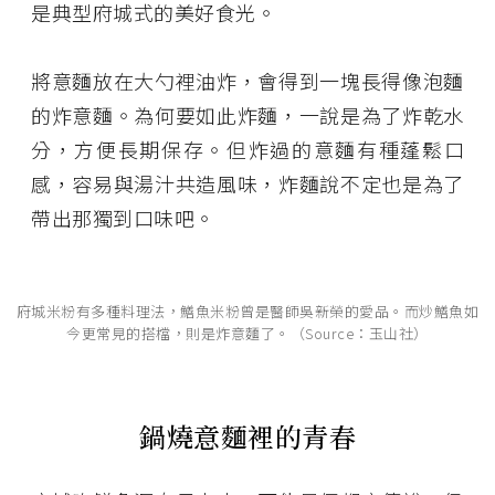
是典型府城式的美好食光。
將意麵放在大勺裡油炸，會得到一塊長得像泡麵
的炸意麵。為何要如此炸麵，一說是為了炸乾水
分，方便長期保存。但炸過的意麵有種蓬鬆口
感，容易與湯汁共造風味，炸麵說不定也是為了
帶出那獨到口味吧。
府城米粉有多種料理法，鱔魚米粉曾是醫師吳新榮的愛品。而炒鱔魚如
今更常見的搭檔，則是炸意麵了。（Source：玉山社）
鍋燒意麵裡的青春