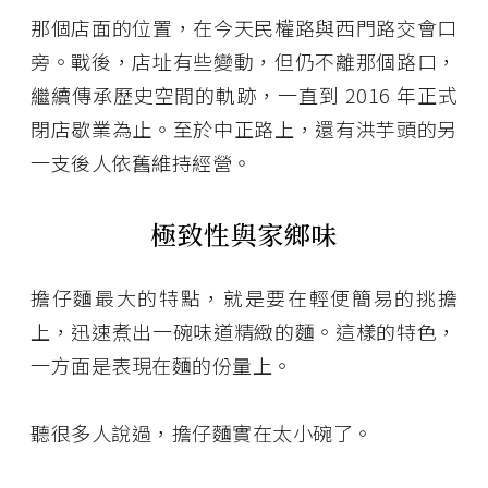
那個店面的位置，在今天民權路與西門路交會口
旁。戰後，店址有些變動，但仍不離那個路口，
繼續傳承歷史空間的軌跡，一直到 2016 年正式
閉店歇業為止。至於中正路上，還有洪芋頭的另
一支後人依舊維持經營。
極致性與家鄉味
擔仔麵最大的特點，就是要在輕便簡易的挑擔
上，迅速煮出一碗味道精緻的麵。這樣的特色，
一方面是表現在麵的份量上。
聽很多人說過，擔仔麵實在太小碗了。