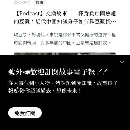
故事
2026-07-31
【Podcast】交換故事｜一杯背負亡國焦慮
的豆漿：近代中國知識分子如何靠豆漿找回
自信？
喝豆漿，對現代人來說是稀鬆平常又健康的選擇。但
時間倒轉回一百多年前的中國，豆漿曾是屬於奴僕、
災民的粗食，卻在 20 世紀初搖身一變，成為中國知
識份子口中攸關「救 ...
號外📣歡迎訂閱故事電子報 .ᐟ‪‪.ᐟ
從大時代到小人物、熱話題到冷知識，故事電子
報📬陪你認識過去、想像未來！
免費訂閱
故事
2026-07-17