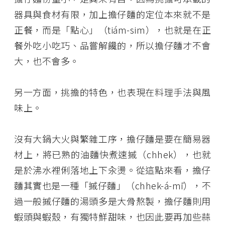
器具與食材有限，加上擔仔麵的定位本來就不是
正餐，而是「點心」（tiám-sim），也就是在正
餐外吃小吃巧、品嘗解饞的，所以擔仔麵才不會
大，也不會多。
另一方面，挑擔的特色，也表現在料理手法與風
味上。
沒有大鍋大火與繁雜工序，擔仔麵是要在簡易器
材上，將已熟的油麵快煮速摵（chhek），也就
是於沸水裡俐落地上下汆燙。從這點來看，擔仔
麵其實也是一種「摵仔麵」（chhek-á-mī），不
過一般摵仔麵的湯頭多是大骨熬製，擔仔麵則用
蝦頭與蝦殼，有獨特鮮甜味，也因此要再加些蒜