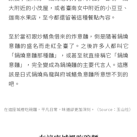
大附近的小茂屋，或者臺南女中附近的小豆豆、
迦南水果店，至今都還留著這種餐點內容。
至於當初跟炒鱔魚借來的炸意麵，倒是隨著鍋燒
意麵的盛名而走紅全臺了。之後許多人都叫它
「鍋燒意麵那種麵」，或甚至就直接稱它「鍋燒
意麵」，完全變成為鍋燒麵的主要代言人。這應
該是日式鍋燒烏龍與府城鱔魚意麵所意想不到的
吧。
在這座城裡吃碗麵，平凡日常，味道卻更加深刻。（Source：玉山社）