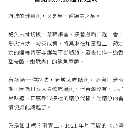
府城的炒鱔魚，又是另一道絕美之品。
鱔魚去骨切段，蔥蒜爆香，接著搬鍋弄鏟一番，
熱火快炒、勾芡成羹，將其淋在炸意麵上，熱烘
烘的煙絲帶著鼎鑊氣不斷繾綣，最後化作一道香
甜帶酸、嫩脆爽口的鱔魚意麵。
有聽過一種說法，府城人吃鱔魚，源自日治時
期。因為日本人喜歡吃鰻魚，但台灣沒有，只好
拿味道、口感都很接近的鱔魚代替。吃鱔魚的習
慣便如此興起了。
眞是如此嗎？事實上，1921 年片岡巖的《台灣