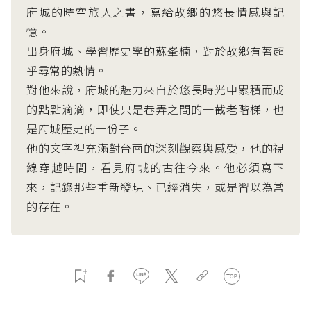
府城的時空旅人之書，寫給故鄉的悠長情感與記
憶。
出身府城、學習歷史學的蘇峯楠，對於故鄉有著超
乎尋常的熱情。
對他來說，府城的魅力來自於悠長時光中累積而成
的點點滴滴，即使只是巷弄之間的一截老階梯，也
是府城歷史的一份子。
他的文字裡充滿對台南的深刻觀察與感受，他的視
線穿越時間，看見府城的古往今來。他必須寫下
來，記錄那些重新發現、已經消失，或是習以為常
的存在。