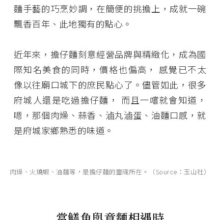
麵手藝的巧烹妙調，在簡便的挑擔上，成就一碗
飄香百年、此地獨有的點心。
近年來，擔仔麵刻意經營品牌與精緻化，成為國
際知名美食的同時，價格也偏高， 感覺已不太
像以往廟口城下的庶民點心了。儘管如此，很多
府城人還是吃過擔仔麵， 而且一嚐就會知道，
嗯，那個肉燥、蒜香、滷丸滷蛋、油麵口感，就
是府城家鄉熟悉的味道。
肉燥、火燒蝦、油麵等，是擔仔麵的靈魂所在。（Source：玉山社）
當鱔魚與意麵相遇時