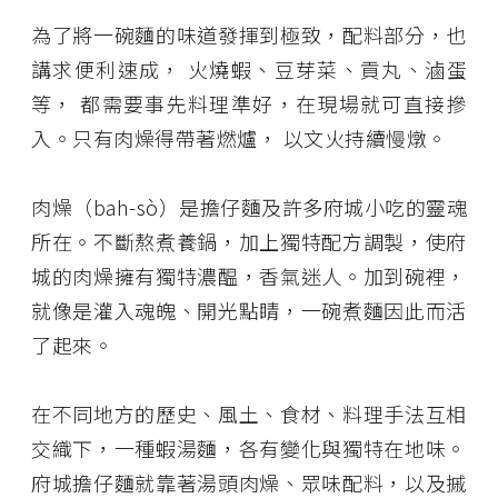
為了將一碗麵的味道發揮到極致，配料部分，也
講求便利速成， 火燒蝦、豆芽菜、貢丸、滷蛋
等， 都需要事先料理準好，在現場就可直接摻
入。只有肉燥得帶著燃爐， 以文火持續慢燉。
肉燥（bah-sò）是擔仔麵及許多府城小吃的靈魂
所在。不斷熬煮養鍋，加上獨特配方調製，使府
城的肉燥擁有獨特濃醖，香氣迷人。加到碗裡，
就像是灌入魂魄、開光點睛，一碗煮麵因此而活
了起來。
在不同地方的歷史、風土、食材、料理手法互相
交織下，一種蝦湯麵，各有變化與獨特在地味。
府城擔仔麵就靠著湯頭肉燥、眾味配料，以及摵