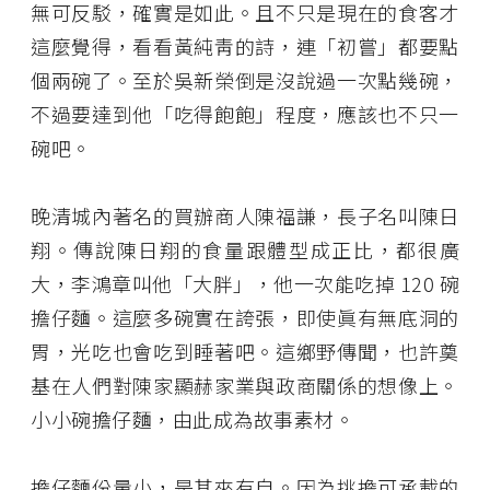
無可反駁，確實是如此。且不只是現在的食客才
這麼覺得，看看黃純靑的詩，連「初嘗」都要點
個兩碗了。至於吳新榮倒是沒說過一次點幾碗，
不過要達到他「吃得飽飽」程度，應該也不只一
碗吧。
晚清城內著名的買辦商人陳福謙，長子名叫陳日
翔。傳說陳日翔的食量跟體型成正比，都很廣
大，李鴻章叫他「大胖」，他一次能吃掉 120 碗
擔仔麵。這麼多碗實在誇張，即使眞有無底洞的
胃，光吃也會吃到睡著吧。這鄉野傳聞，也許奠
基在人們對陳家顯赫家業與政商關係的想像上。
小小碗擔仔麵，由此成為故事素材。
擔仔麵份量小，是其來有自。因為挑擔可承載的