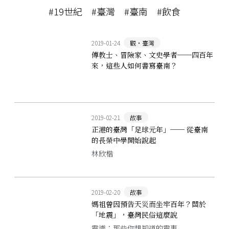
#19世紀
#臺灣
#臺南
#飲食
2019-01-24
觀‧臺灣
傳教士、冒險家、文史學者──四百年
來，這些人如何書寫臺南？
2019-02-21
故事
正港的臺灣「足球元年」── 從臺南
的長榮中學開始說起
林欣楷
2019-02-20
故事
媽祖曾因預告天災而坐牢百年？關於
「地震」，臺灣民俗這麼說
震識：那些你想知道的震事