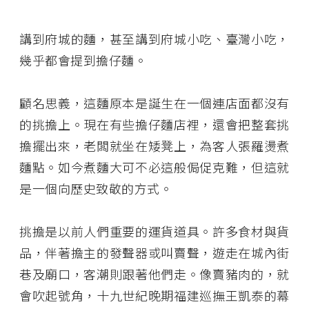
講到府城的麵，甚至講到府城小吃、臺灣小吃，
幾乎都會提到擔仔麵。
顧名思義，這麵原本是誕生在一個連店面都沒有
的挑擔上。現在有些擔仔麵店裡，還會把整套挑
擔擺出來，老闆就坐在矮凳上，為客人張羅燙煮
麵點。如今煮麵大可不必這般侷促克難，但這就
是一個向歷史致敬的方式。
挑擔是以前人們重要的運貨道具。許多食材與貨
品，伴著擔主的發聲器或叫賣聲，遊走在城內街
巷及廟口，客潮則跟著他們走。像賣豬肉的，就
會吹起號角，十九世紀晚期福建巡撫王凱泰的幕