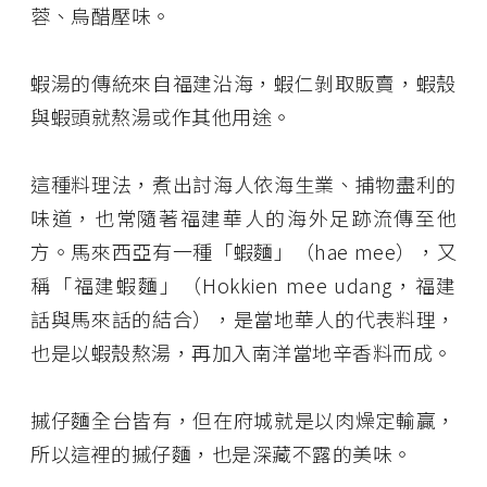
蓉、烏醋壓味。
蝦湯的傳統來自福建沿海，蝦仁剝取販賣，蝦殼
與蝦頭就熬湯或作其他用途。
這種料理法，煮出討海人依海生業、捕物盡利的
味道，也常隨著福建華人的海外足跡流傳至他
方。馬來西亞有一種「蝦麵」（hae mee），又
稱「福建蝦麵」（Hokkien mee udang，福建
話與馬來話的結合），是當地華人的代表料理，
也是以蝦殼熬湯，再加入南洋當地辛香料而成。
摵仔麵全台皆有，但在府城就是以肉燥定輸贏，
所以這裡的摵仔麵，也是深藏不露的美味。