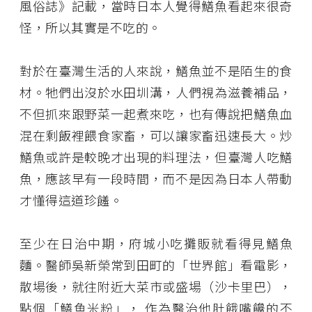
風俗誌》記載，當時日本人覺得鱔魚看起來很奇
怪，所以其實是不吃的。
對於在臺灣生活的人來說，鱔魚並不是陌生的食
材。牠們出沒於水田圳溝，人們視為滋養補品，
不但抓來跟野菜一起煮來吃，也有傳說把鱔魚血
混在剩飯裡餵食家畜，可以讓家畜迅速長大。炒
鱔魚或許是較晚才出現的料理法，但臺灣人吃鱔
魚，應該早有一段時間，而不是因為日本人帶動
才懂得這道珍饈。
至少在日治中期，府城小吃攤販就看得見鱔魚
麵。醫師吳新榮常到田町的「世界館」看電影，
散場後，就往附近大菜市或盛場（沙卡里巴），
點個「鱔魚米粉」， 作為醫治他肚餓嘴饞的不