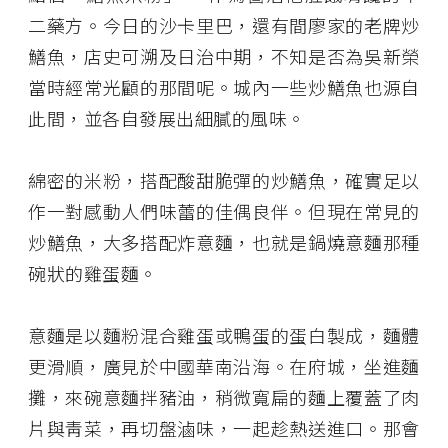
二藥方。今日的沙卡里巴，還有間廖家的老牌炒
鱔魚，店史可溯及日治中期，不知是否為吳新榮
當時經常光顧的那間呢。城內一些炒鱔魚也源自
此間，並各自發展出細膩的風味。
綿密的米粉，搭配酸甜脆彈的炒鱔魚，確實足以
作一對感動人們味蕾的佳偶良伴。但現在常見的
炒鱔魚，大多搭配炸意麵，也就是鍋燒意麵那種
碗狀的雞蛋麵。
意麵是以麵粉混合雞蛋或鴨蛋的蛋白製成，麵體
更滑順，廣見於中國華南沿海。在府城，坐進麵
攤，來碗意麵拌豬油，稍微寬扁的麵上覆蓋了肉
片與靑菜，再切盤滷味，一起趁熱送進口。那會