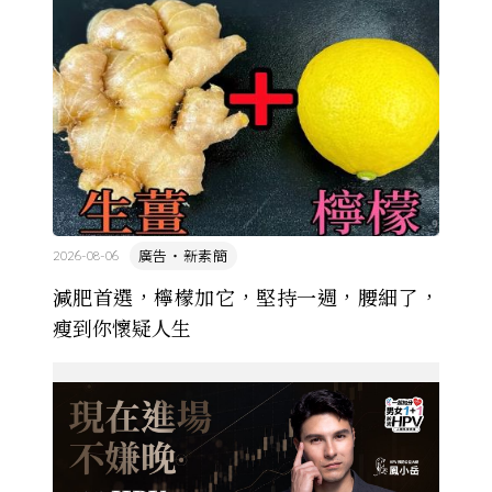
廣告・新素簡
2026-08-06
減肥首選，檸檬加它，堅持一週，腰細了，
瘦到你懷疑人生