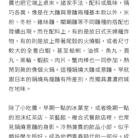
攤也把它端上桌來。諸家手法、配料或風味，精
巧各異，像是在大麵與意麵兩種基本款以外，米
粉、冬粉、雞絲麵、關廟麵等不同麵種的搭配也
陸續出現。而在配料上，有的是放日式天婦羅炸
物，有的則是放上帶著尾殼的火燒蝦，或者尺寸
較大的全隻白蝦，甚至蛤蜊、油條、魚丸、貢
丸、黑輪、蝦餃、肉片、蟹肉棒也一同參加，熱
鬧到眞的像個火鍋。這種鍋燒大麵或意麵，早就
跟日本的鍋燒烏龍麵有所差別，而獨具濃濃府城
在地味。
除了小吃攤，早期一點的冰菓室，或者晚期一點
的泡沫紅茶店、茶藝館、複合式餐飲店裡，也常
見鍋燒意麵的身影。冷熱兼賣的飲品小部，似乎
頗投學生所好，成為他們靑春時代的一部份。成