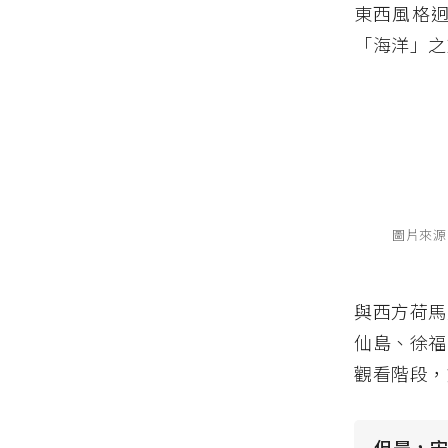
東西風格
「海洋」之
圖片來源
與西方荷馬
仙島、徐福
觀看階段，
但是，