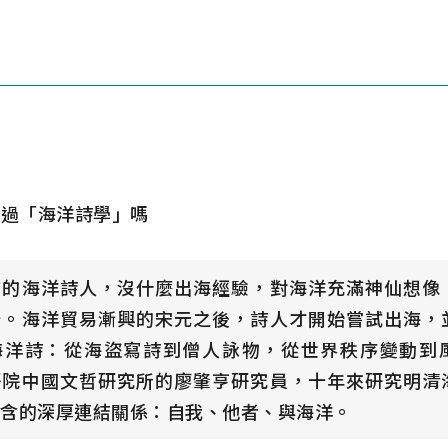
過「海洋詩學」嗎
前的海洋詩人，沒什麼出海經驗，對海洋充滿神仙想像
船。海洋貿易漸興的宋元之後，詩人才開始嘗試出海，
海洋詩：從海盜寫詩到僧人詠物，從世界秩序變動到
研院中國文哲研究所的廖肇亨研究員，十年來研究明清
蘊含的深厚連結關係：自我、他者、與海洋。