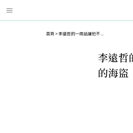
首頁
李遠哲的一席話讓他不 ...
李遠哲
的海盜