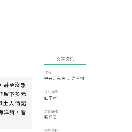
文章資訊
作者
中央研究院 | 研之有物
，甚至沒想
採訪編輯
並留下多元
莊崇暉
風土人情記
海洋詩，看
美術編輯
張語辰
刊登專欄