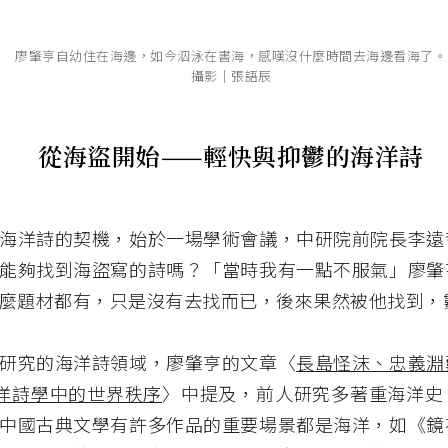
廖肇亨自幼住在海邊，如今泅泳在書海，感嘆沒什麼時間去海邊看海了。
攝影│張語辰
從海盜開始——輕快與抑鬱的海洋詩
海洋詩的契機，始於一場學術會議，中研院前院長李遠
能夠找到海盜寫的詩嗎？「當時我有一點不服氣」廖肇
麼題材都有，只是沒有去找而已，後來果然被他找到，
研究的海洋詩領域，廖肇亨的文章〈
長島怪沫、忠義淵
洋詩學中的世界秩序
〉中提及，前人研究多著重海洋史
中國古典文學有許多作品的重要場景都是海洋，如《鏡