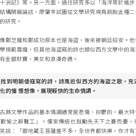
十洲記》等。另一方面，過往研究多以「海洋等於進步
結構開展論述，廖肇亨試圖從文學研究視角跳脫此種二
的研究。
像鄭芝龍和鄭成功原本也是海盜，後來被朝廷招安。他
學規範靠攏，但其他海盜寫的詩也類似西方文學中的海
有金銀財寶、美女和浪漫奇遇。
能找到明朝倭寇寫的詩，詩風近似西方的海盜之歌，充
化的憧 憬想像，展現輕快的生命情調。
古典文學作品的基本情調通常是悲傷、抑鬱的，最大特
，歡愉之辭難工」。儒家傳統也鼓勵先天下之憂而憂，
笑說：「跟地藏王菩薩差不多，全世界都快樂，你才有