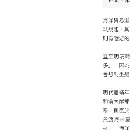
海洋貿易漸
軾說起，其
則有陸游的
直至明清
多」，因為
會想到坐船
明代嘉靖年
和俞大猷都
寒，孤臣於
員渡海來
來，「海洋