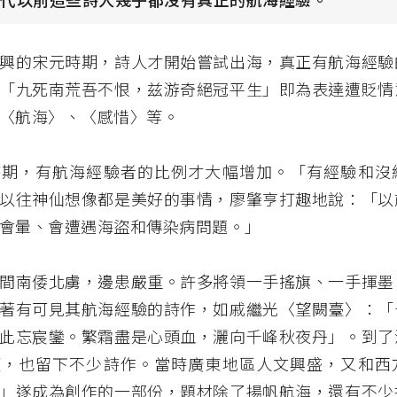
興的宋元時期，詩人才開始嘗試出海，真正有航海經驗
「九死南荒吾不恨，兹游奇絕冠平生」即為表達遭貶情
〈航海〉、〈感惜〉等。
時期，有航海經驗者的比例才大幅增加。「有經驗和沒
以往神仙想像都是美好的事情，廖肇亨打趣地說：「以
會暈、會遭遇海盜和傳染病問題。」
間南倭北虜，邊患嚴重。許多將領一手搖旗、一手揮墨
著有可見其航海經驗的詩作，如戚繼光〈望闕臺〉：「
此忘宸鑾。繁霜盡是心頭血，灑向千峰秋夜丹」。到了
臺，也留下不少詩作。當時廣東地區人文興盛，又和西
」遂成為創作的一部份，題材除了揚帆航海，還有不少