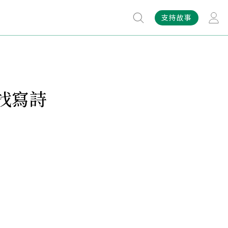
支持故事
找寫詩