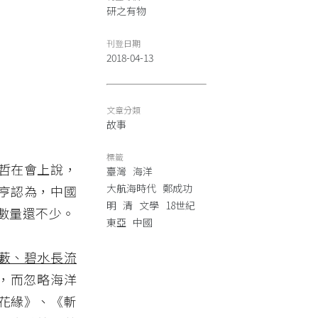
研之有物
刊登日期
2018-04-13
文章分類
故事
標籤
哲在會上說，
臺灣
海洋
大航海時代
鄭成功
亨認為，中國
明
清
文學
18世紀
數量還不少。
東亞
中國
藪、碧水長流
，而忽略海洋
花緣》、《斬