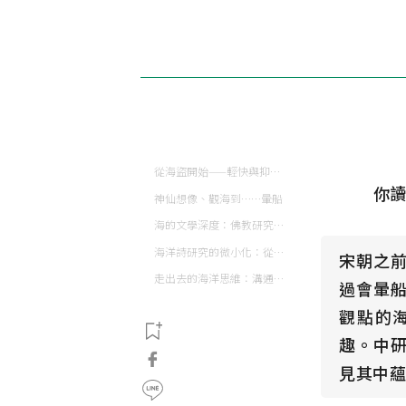
從海盜開始——輕快與抑鬱的海洋詩
你讀
神仙想像、觀海到……暈船
海的文學深度：佛教研究與海洋詩的交會
海洋詩研究的微小化：從宏偉敘事到物質文化
宋朝之
走出去的海洋思維：溝通的管道，而非壁壘
過會暈
觀點的
趣。中
見其中