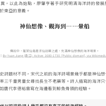
迥異，以此為始點，廖肇亨著手研究明清海洋詩的發展
於東亞的意義。
神仙想像、觀海到……暈船
傳說中，蓬萊仙島是求仙訪藥之處，充滿神仙想像的海洋場景。
│
By Yuan Jiang (袁江). Active: 1680-1730. [Public domain], via Wikime
史詩題材不同，宋代之前的海洋詩場景幾乎都是神仙想
率三千童男童女尋找長生不老藥等。詩人描寫的海洋只
如唐代李德裕曾寫在海邊看到鯨魚骨頭的經驗。
宋代以前這些詩人幾乎都沒有真正的航海經驗。