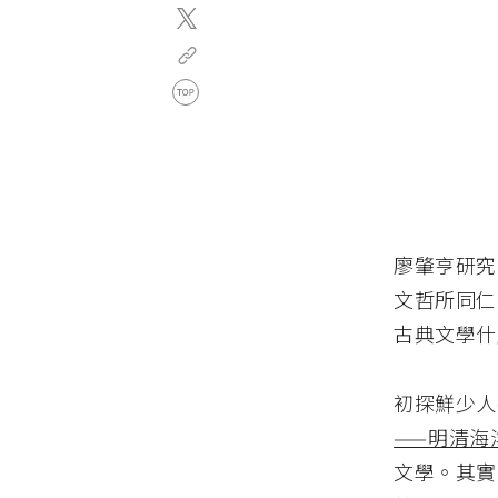
廖肇亨研究
文哲所同仁
古典文學什
初探鮮少人
——明清海
文學。其實