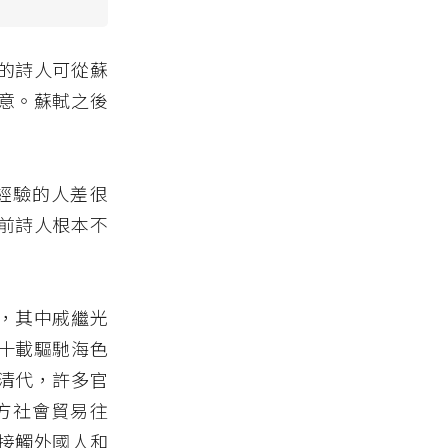
的詩人可從蘇
意。蘇軾之後
經驗的人差很
前詩人根本不
，其中戚繼光
十載驅馳海色
清代，許多官
方社會貿易往
接觸外國人和