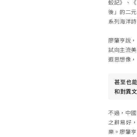
蛟記》、《
後」的二元
系列海洋詩
廖肇亨說，
試向主流美
遐思想像，
甚至也
和對異文
不過，中國
之辭易好
樂。廖肇亨