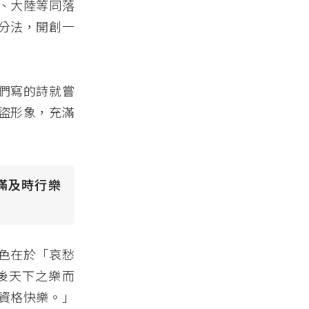
、大陸等同落
分法，開創一
們寫的詩就嘗
盜形象，充滿
滿及時行樂
色在於「哀愁
後天下之樂而
資格快樂。」