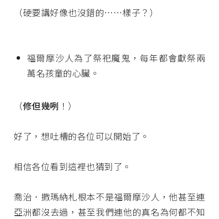
（硬要講好像也沒錯的……樣子？）
福爾摩沙人為了祭祀魔鬼，每年都會獻祭兩
萬名孩童的心臟。
（
修但幾咧
！）
好了，想吐槽的各位可以開始了。
相信各位看到這裡也猜到了。
喬治．撒瑪納札根本不是福爾摩沙人，他甚至連
亞洲都沒去過，甚至我們連他的真名為何都不知