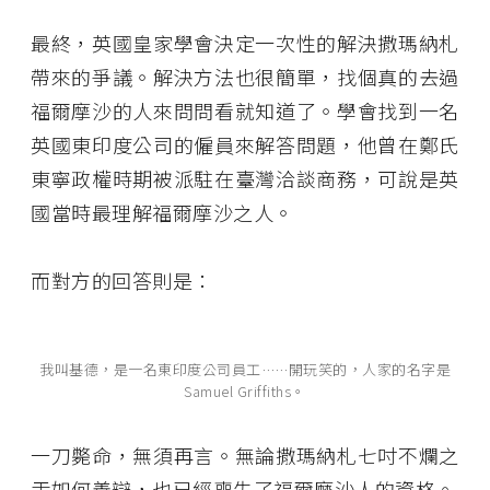
最終，英國皇家學會決定一次性的解決撒瑪納札
帶來的爭議。解決方法也很簡單，找個真的去過
福爾摩沙的人來問問看就知道了。學會找到一名
英國東印度公司的僱員來解答問題，他曾在鄭氏
東寧政權時期被派駐在臺灣洽談商務，可說是英
國當時最理解福爾摩沙之人。
而對方的回答則是：
我叫基德，是一名東印度公司員工……開玩笑的，人家的名字是
Samuel Griffiths。
一刀斃命，無須再言。無論撒瑪納札七吋不爛之
舌如何善辯，也已經喪失了福爾摩沙人的資格。