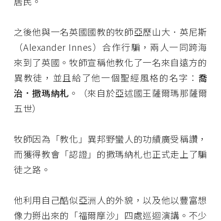
居民。
之後他與一名英國國教的牧師亞歷山大．英尼斯
（Alexander Innes）合作行騙，兩人一同跨海
來到了英國。牧師宣稱他教化了一名來自遠方的
異教徒，並且給了他一個聖經風格的名字：
喬
治．撒瑪納札
。（來自於亞述國王薩爾瑪那薩爾
五世）
牧師因為「教化」異邦野蠻人的功績廣受稱讚，
而獲得教會「認證」的撒瑪納札也正式走上了騙
徒之路。
他利用自己酷似亞洲人的外貌，以及他以豐富想
像力掰出來的「福爾摩沙」四處巡迴演講。不少