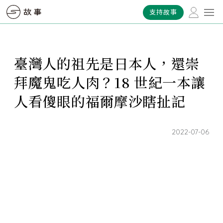
支持故事
臺灣人的祖先是日本人，還崇
拜魔鬼吃人肉？18 世紀一本讓
人看傻眼的福爾摩沙瞎扯記
2022-07-06