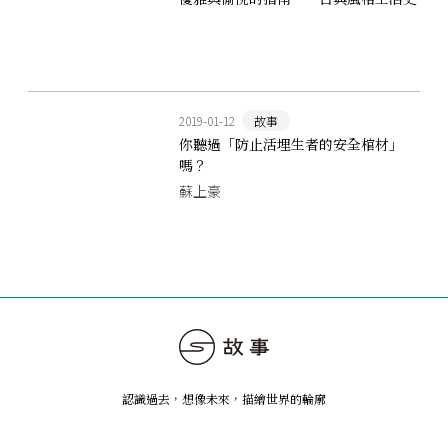
2019-01-12
故事
你聽過「防止活埋生者的安全棺材」
嗎？
蘇上豪
認識過去，想像未來
，
描繪世界的輪廓