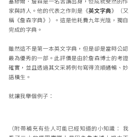
塞繆爾．詹森是一名苦讀出身，但成就斐然的作
家與詩人。他的代表之作則是《
英文字典
》（又
稱《詹森字典》）。這是他耗費九年光陰，獨自
完成的字典。
雖然這不是第一本英文字典，但是卻是當時公認
最為優秀的一部。此評價是由於詹森博士的考證
確實，並且透過其文采將例句寫得流順通暢、妙
語橫生。
就讓我舉個例子：
（附帶補充有些人可能已經知道的小知識： 我