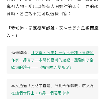
鼻祖人物。所以以後有人開始討論架空世界的起
源時，各位說不定可以這樣回答：
「我知道，是
嘉德阿威雅
，又名美麗之島
福爾摩
沙
。」
延伸閱讀：
【文學．故事】一個從未踏上臺灣的
作家，卻寫了一本關於臺灣的遊記，還騙倒了全
歐洲的讀者──《福爾摩沙變形記》
本文透過「方格子直送」計劃合作轉載，原文為
在這個世界上，有另一個福爾摩沙