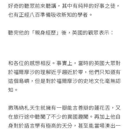
好奇的聽眾前來聽講，其中有純粹的好事之徒，
也有正經八百準備吸收新知的學者。
聽完他的「親身經歷」後，英國的觀眾表示：
和各位的感想相反。事實上，當時的英國大眾對
於福爾摩沙的理解近乎趨近於零，他們只知道有
這個島嶼，但是對於福爾摩沙的史地文化毫無認
知。
撒瑪納札天生就擁有一瓣能言善辯的蓮花舌，又
在旅行途中聽聞了不少的異國趣聞。再加上他自
身對於語言學有極高的天分，甚至能當場湊出一