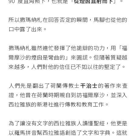
90 度直角照下，也就是「
從煙囪直射而下
」。
所以撒瑪納札在回答否定的瞬間，馬腳也從他的
口中露了出來。
撒瑪納札雖然連忙發揮了他詭辯的功力，用「福
爾摩沙的煙囪是彎曲的」來圓謊。但隨著質疑越
來越多，人們對他的信任已不如以往的堅定了。
人們先是翻出了荷蘭傳教士
干治士
的著作來查
證，他曾在荷蘭時期親自到訪福爾摩沙，並深入
西拉雅族的新港社進行傳教和教育工作。
為了讓沒有文字的西拉雅族人讀懂聖經，他更是
以羅馬拼音幫西拉雅語創造了文字和字典。這就