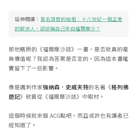
延伸閱讀：
冒名頂替的始祖：十八世紀一個正港
的歐洲人，卻謊稱自己來自福爾摩沙？
那他瞎掰的《福爾摩沙誌》一書，是否就真的毫
無價值呢？我認為答案是否定的，因為這本書確
實留下了一些影響。
像是諷刺作家
強納森．史威夫特
的名著《
格列佛
遊記
》就曾從《福爾摩沙誌》中取材。
這個時候就來個 ACG點吧，而且或許也有讀者已
經知道了。