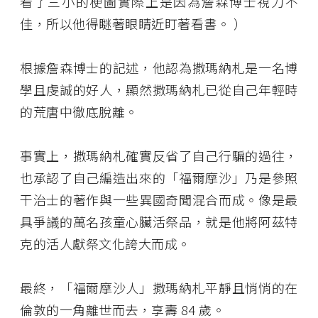
看了三小的梗圖實際上是因為詹森博士視力不
佳，所以他得瞇著眼睛近盯著看書。 ）
根據詹森博士的記述，他認為撒瑪納札是一名博
學且虔誠的好人，顯然撒瑪納札已從自己年輕時
的荒唐中徹底脫離。
事實上，撒瑪納札確實反省了自己行騙的過往，
也承認了自己編造出來的「福爾摩沙」乃是參照
干治士的著作與一些異國奇聞混合而成。像是最
具爭議的萬名孩童心臟活祭品，就是他將阿茲特
克的活人獻祭文化誇大而成。
最終，「福爾摩沙人」撒瑪納札平靜且悄悄的在
倫敦的一角離世而去，享壽 84 歲。