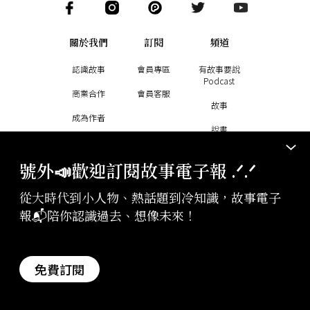
關於我們
訂閱
頻道
認識故事
會員專區
有故事要說
Podcast
商業合作
會員客服
故事
成為作者
說書
加入團隊
副刊
號外📣歡迎訂閱故事電子報 .ᐟ‪‪.ᐟ
從大時代到小人物、熱話題到冷知識，故事電子
報📬陪你認識過去、想像未來！
用故事讓你知曉世界大事
幫助故事創作更多好故事
訂閱電子報
贊助支持
免費訂閱
版權聲明與轉載規範
授權與合作：
contact@storystudio.tw