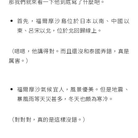
那我們就來看一下他到底寫了什麼吧。
首先，福爾摩沙島位於日本以南、中國以
東、呂宋以北，位於北回歸線上。
（嗯嗯，他講得對。而且還沒和泰國弄錯，真是
厲害。）
福爾摩沙氣候宜人，風景優美。但是地震、
暴風雨等天災甚多，冬天也頗為寒冷。
（對對對，真的是這樣沒錯。）