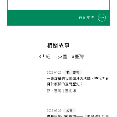
行動支持
相關故事
#18世紀
#英國
#臺灣
2018-04-20
觀‧臺灣
一張虛構的福爾摩沙古地圖，帶我們看
見什麼樣的臺灣歷史？
觀‧臺灣｜臺史博
2016-03-28
故事
優雅與愉悅的指南──古典風格生活史