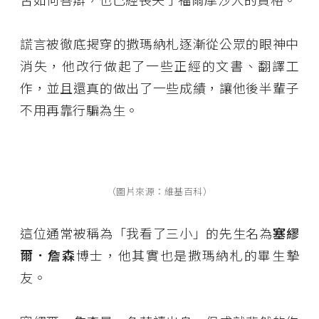
謊言被徹底揭穿的撒瑪納札逐漸從公眾的眼神中
消失，他改行做起了一些正經的文書、翻譯工
作，並且還真的做出了一些成績，讓他後半輩子
不用再靠行騙為生。
（圖片來源：維基百科）
這位通常被稱為「我看了三小」的先生名為
塞繆
爾．詹森
博士，他其實也是撒瑪納札的畢生摯
友。