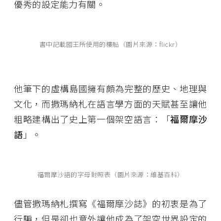
優秀的設定能力有關。
書中記載國王所使用的樓船（圖片來源：flickr）
他筆下的虛構島國擁有頗為完整的歷史、地理與
文化，而撒瑪納札在語言學方面的天賦甚至讓他
粗略建構出了史上第一個架空語言：「
福爾摩沙
語
」。
福爾摩沙語的字母對照表（圖片來源：維基百科）
儘管撒瑪納札撰寫《福爾摩沙誌》的初衷是為了
行騙，但是卻也意外讓他成為了架空世界設定的