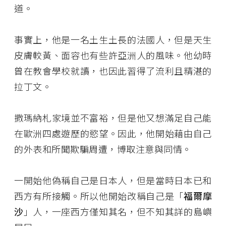
道。
事實上，他是一名土生土長的法國人，但是天生
皮膚較黃、面容也有些許亞洲人的風味。他幼時
曾在教會學校就讀，也因此習得了流利且精湛的
拉丁文。
撒瑪納札家境並不富裕，但是他又想滿足自己能
在歐洲四處遊歷的慾望。因此，他開始藉由自己
的外表和所聞欺騙周遭，博取注意與同情。
一開始他偽稱自己是日本人，但是當時日本已和
西方有所接觸。所以他開始改稱自己是「
福爾摩
沙
」人，一座西方僅知其名，但不知其詳的島嶼