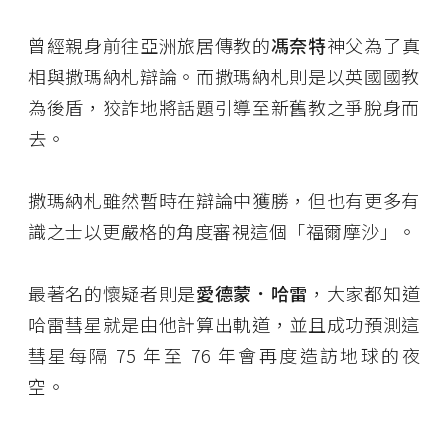
曾經親身前往亞洲旅居傳教的
馮奈特
神父為了真
相與撒瑪納札辯論。而撒瑪納札則是以英國國教
為後盾，狡詐地將話題引導至新舊教之爭脫身而
去。
撒瑪納札雖然暫時在辯論中獲勝，但也有更多有
識之士以更嚴格的角度審視這個「福爾摩沙」。
最著名的懷疑者則是
愛德蒙．哈雷
，大家都知道
哈雷彗星就是由他計算出軌道，並且成功預測這
彗星每隔 75 年至 76 年會再度造訪地球的夜
空。