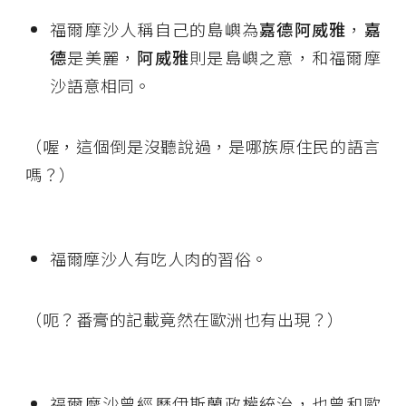
福爾摩沙人稱自己的島嶼為
嘉德阿威雅
，
嘉
德
是美麗，
阿威雅
則是島嶼之意，和福爾摩
沙語意相同。
（喔，這個倒是沒聽說過，是哪族原住民的語言
嗎？）
福爾摩沙人有吃人肉的習俗。
（呃？番膏的記載竟然在歐洲也有出現？）
福爾摩沙曾經歷伊斯蘭政權統治，也曾和歐