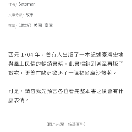
Satoman
作者
故事
文章分類
18世紀
英國
臺灣
標籤
西元 1704 年，曾有人出版了一本記述臺灣史地
與風土民情的暢銷書籍。此書暢銷到甚至再版了
數次，更曾在歐洲掀起了一陣福爾摩沙熱潮。
可是，請容我先預言各位看完整本書之後會有什
麼表情。
（圖片來源：維基百科）