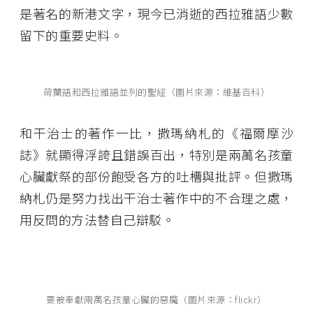
是著名的新港文字，現今已消逝的西拉雅語少數
留下的重要史料。
荷蘭語和西拉雅語並列的聖經（圖片來源：維基百科）
和干治士的著作一比，撒瑪納札的《福爾摩沙
誌》就顯得浮誇且錯誤百出，特別是兩萬名孩童
心臟獻祭的部份飽受各方的吐槽與批評。但撒瑪
納札仍是努力找出干治士著作中的不合理之處，
用反問的方法替自己辯駁。
要被奉獻兩萬名孩童心臟的惡魔（圖片來源：flickr）