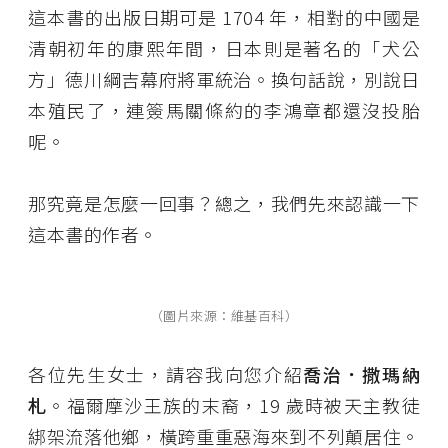
這本書的出版日期可是 1704 年，相對的中國是
清朝初年的康熙年間，日本則是著名的「犬公
方」德川綱吉幕府將軍統治。換句話說，別說日
本殖民了，連簽馬關條約的李鴻章都還沒投胎
呢。
那究竟是怎麼一回事？總之，我們先來認識一下
這本書的作者。
（圖片來源：維基百科）
各位先生女士，請容我向您介紹
喬治．撒瑪納
札
。福爾摩沙王族的末裔，19 歲時被天主教徒
綁架流落他鄉，橫跨重重惡海來到不列顛居住。