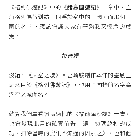
《格列佛遊記》中的《
諸島國遊記
》一章中，主
角格列佛曾到訪一個浮於空中的王國，而那個王
國的名字，應該會讓大家有著熟悉又懷念的感
受。
拉普達
沒錯，《天空之城》。宮崎駿創作本作的靈感正
是來自於《格列佛遊記》，也用了同樣的名字為
浮空之城命名。
就算我們單看撒瑪納札的《福爾摩沙誌》一書，
也會發現此書的確實值得一讀。撒瑪納札的成
功，扣除當時的資訊不流通的因素之外，也和他