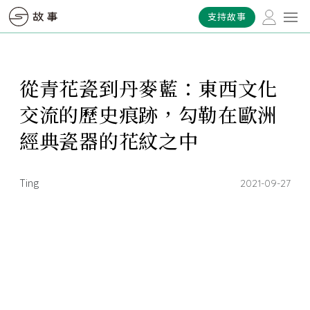
支持故事
從青花瓷到丹麥藍：東西文化
交流的歷史痕跡，勾勒在歐洲
經典瓷器的花紋之中
Ting
2021-09-27