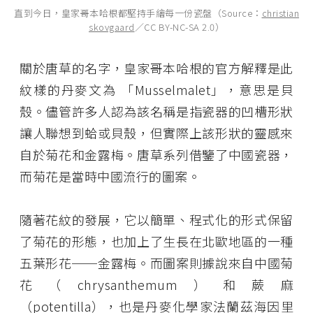
直到今日，
皇家哥本哈根都堅持手繪每一份瓷盤（Source：
christian
skovgaard
／CC BY-NC-SA 2.0）
關於唐草的名字，皇家哥本哈根的官方解釋是此
紋樣的丹麥文為 「Musselmalet」，意思是貝
殼。儘管許多人認為該名稱是指瓷器的凹槽形狀
讓人聯想到蛤或貝殼，但實際上該形狀的靈感來
自於菊花和金露梅。唐草系列借鑒了中國瓷器，
而菊花是當時中國流行的圖案。
隨著花紋的發展，它以簡單、程式化的形式保留
了菊花的形態，也加上了生長在北歐地區的一種
五葉形花──金露梅。而圖案則據說來自中國菊
花（chrysanthemum）和蕨麻
（potentilla），也是丹麥化學家法蘭茲海因里