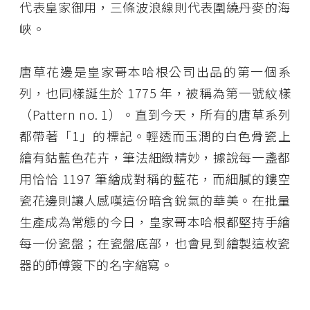
代表皇家御用，三條波浪線則代表圍繞丹麥的海
峽。
唐草花邊是皇家哥本哈根公司出品的第一個系
列，也同樣誕生於 1775 年，被稱為第一號紋樣
（Pattern no. 1）。直到今天，所有的唐草系列
都帶著「1」的標記。輕透而玉潤的白色骨瓷上
繪有鈷藍色花卉，筆法細緻精妙，據說每一盞都
用恰恰 1197 筆繪成對稱的藍花，而細膩的鏤空
瓷花邊則讓人感嘆這份暗含銳氣的華美。在批量
生產成為常態的今日，皇家哥本哈根都堅持手繪
每一份瓷盤；在瓷盤底部，也會見到繪製這枚瓷
器的師傅簽下的名字縮寫。