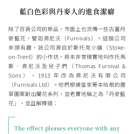
藍白色彩與丹麥人的進食潔癖
除了百貨公司的新品，市面上也流傳一些古董丹
麥藍花，譬如弗尼沃（Furnivals）。這個公司
來頭有趣，該公司源自於斯托克小鎮（Stoke-
on-Trent）的小作坊，原來非常樸實地叫作托馬
斯．弗尼沃及兒子們（Thomas Furnival &
Sons），1913 年改為弗尼沃有限公司
（Furnivals Ltd）。他們根據皇家哥本哈根的唐
草圖案創出蘭花系列，並老實地稱之為「丹麥藍
花」，並且解釋道：
The effect pleases everyone with any