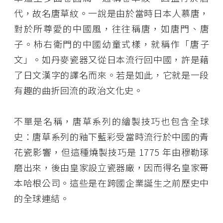
代，故名唐草紋。一說是由於當時日本人慕唐，
對於所尊愛的中國風，往往稱唐，如唐門、唐
子。柿右衛門的中國幼童式樣，就稱作「唐子
文」。如丹麥瓷器又從日本流行回中國，許是藉
了日文漢字的譯名而來。若是如此，它就是一段
有趣的曲折回流的政治文化史。
不單是名稱，唐草系列的繪製技巧也包含全球
史：唐草系列的釉下藍彩受當時流行於中國的青
花瓷影響，但這種燒製技巧是 1775 年由穆勒琢
磨出來，後由皇家設立瓷器廠，因而得名皇家哥
本哈根公司。這些是在跨國企業誕生之前歷史中
的全球連結。