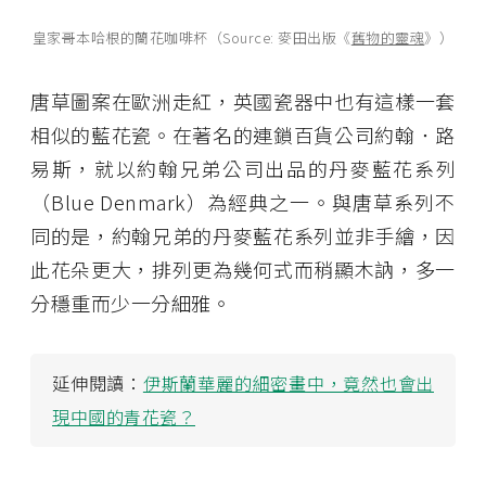
皇家哥本哈根的蘭花咖啡杯
（Source: 麥田出版《
舊物的靈魂
》）
唐草圖案在歐洲走紅，英國瓷器中也有這樣一套
相似的藍花瓷。在著名的連鎖百貨公司約翰．路
易斯，就以約翰兄弟公司出品的丹麥藍花系列
（Blue Denmark）為經典之一。與唐草系列不
同的是，約翰兄弟的丹麥藍花系列並非手繪，因
此花朵更大，排列更為幾何式而稍顯木訥，多一
分穩重而少一分細雅。
延伸閱讀：
伊斯蘭華麗的細密畫中，竟然也會出
現中國的青花瓷？