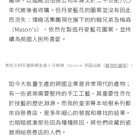
關係。以諸威治伍德公司本身又於二十世紀八〇
年代被後者收購。但丹麥藍花的圖案並沒有因此
而流失：瑋緻活集團現在旗下的約翰兄弟及梅森
（Mason's），依然在製造丹麥藍花圖案，並持
續為英國人民所喜愛。
弗尼沃的茶壺與鬱金香十分相襯
（Source: 麥田出版《
舊物的靈魂
》）
如今大批量生產的跨國企業是非常現代的產物；
有一些瓷商需要堅持的手工工藝，其重要性亦在
於技藝的歷史淵源。而我的皇家哥本哈根系列都
來自慈善店，是多年細心的發掘和尋找的結果。
也暗暗感激那些因為種種原因，將他們收藏的瓷
器捐給慈善店的人們。