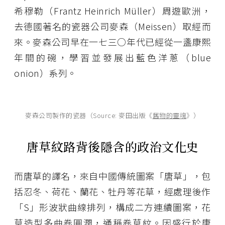
希穆勒（Frantz Heinrich Müller）周遊歐洲，
去德國著名的瓷器公司麥森（Meissen）取經而
來。麥森公司早在一七三○年代已經從一盞康熙
年間的碗，學習並發展出藍色洋蔥（blue
onion）系列。
麥森公司製作的瓷器
（Source: 麥田出版《
舊物的靈魂
》）
唐草紋路背後隱含的政治文化史
而唐草的譯名，來自中國傳統圖案「唐草」，包
括忍冬、荷花、蘭花、牡丹等花草，經處理後作
「S」形波狀曲線排列，構成二方連續圖案，花
草造型多曲卷圓潤，通稱卷草紋。因盛行於唐