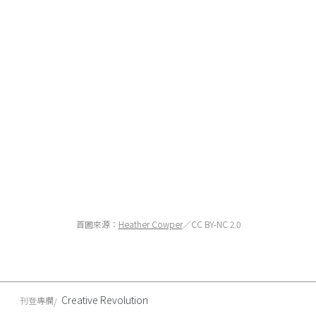
首圖來源：
Heather Cowper
／CC BY-NC 2.0
Creative Revolution
刊登專欄