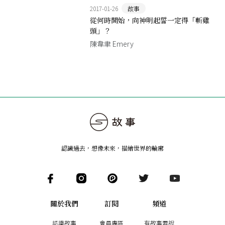
2017-01-26
故事
從何時開始，向神明起誓一定得「斬雞
頭」？
陳韋聿 Emery
認識過去，想像未來
，
描繪世界的輪廓
關於我們
訂閱
頻道
認識故事
會員專區
有故事要說