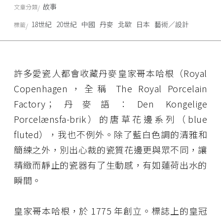
故事
文章分類
18世紀
20世紀
中國
丹麥
北歐
日本
藝術／設計
標籤
許多愛瓷人都會收藏丹麥皇家哥本哈根（Royal
Copenhagen，全稱 The Royal Porcelain
Factory；丹麥語：Den Kongelige
Porcelænsfa-brik）的唐草花邊系列（blue
fluted），我也不例外。除了藍白色調的清雅和
簡練之外，別出心裁的瓷質花邊更與眾不同，讓
精緻而靜止的瓷器有了生動感，有如蓮荷出水的
瞬間。
皇家哥本哈根，於 1775 年創立。標誌上的皇冠