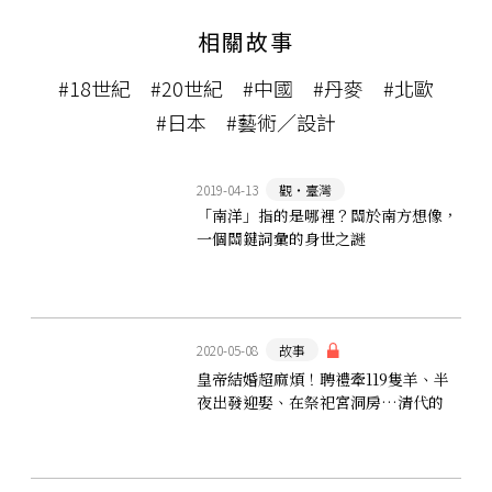
相關故事
#18世紀
#20世紀
#中國
#丹麥
#北歐
#日本
#藝術／設計
2019-04-13
觀‧臺灣
「南洋」指的是哪裡？關於南方想像，
一個關鍵詞彙的身世之謎
2020-05-08
故事
皇帝結婚超麻煩！聘禮牽119隻羊、半
夜出發迎娶、在祭祀宮洞房…清代的
皇帝大婚