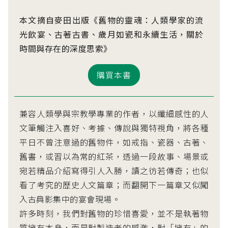
本文摘自麥田出版《舊物的靈魂：人類學家的流
光飲宴、古著古書、歲月如瓷和永續生活，關於
時間與存在的深度思索》
購買本書
兼容人類學與宗教學專業的作者，以纖細感性的人
文筆觸注入喜好、考據、傳說與獨特視角，將各種
平日不曾注意過的舊物件，如戒指、瓷器、古著、
舊書，或習以為常的紅茶，透過一段故事、場景或
宛若精品介紹寫得引人入勝，讀之彷若傳奇；也似
看了考究的歷史人文篇章；而翻開下一篇章又似闖
入古典影集中的宴會現場。
許多時刻，我們對舊物的珍惜喜愛，並不是執著物
質擁有本身，而是對製造者的感激，對「擁有」的