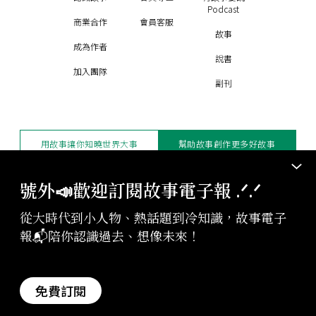
Podcast
商業合作
會員客服
故事
成為作者
說書
加入團隊
副刊
用故事讓你知曉世界大事
幫助故事創作更多好故事
訂閱電子報
贊助支持
號外📣歡迎訂閱故事電子報 .ᐟ‪‪.ᐟ
從大時代到小人物、熱話題到冷知識，故事電子
版權聲明與轉載規範
報📬陪你認識過去、想像未來！
授權與合作：
contact@storystudio.tw
投稿文章：
gushi@storystudio.tw
StoryStudio Inc. All Rights Reserved.
免費訂閱