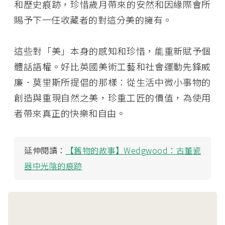
和歷史痕跡，珍惜歲月帶來的安然和因緣際會所
賜予下一任收藏者的對這分美的擁有。
這些對「美」本身的感知和珍惜，能重新賦予個
體話語權。好比英國美術工藝和社會運動先鋒威
廉．莫里斯所提倡的那樣：從生活中微小事物的
創造與重現自然之美，珍重工匠的價值，為使用
者帶來真正的快樂和自由。
延伸閱讀：
【舊物的故事】Wedgwood：古董瓷
器中光陰的痕跡