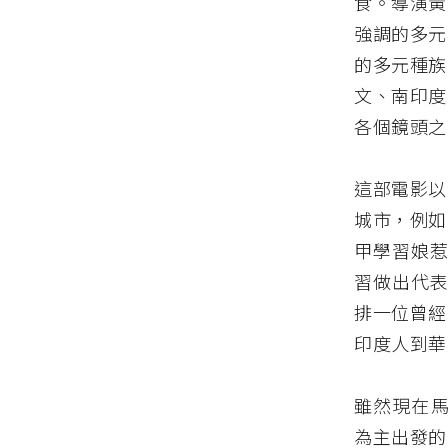
食。導演黃
強調的多元
的多元種族
文、南印度
各個鏡頭之
這部電影以
城市，例如
甲學習娘惹
習做出代表
排一位曾經
印度人到華
雖然現在馬
為主出發的