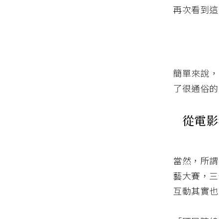
再次看到這
簡單來說，這
了很通俗的
從電影
當然，所謂
藝大賽，三
互動其實也