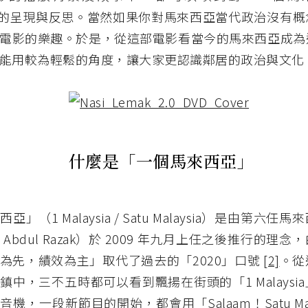
sia）的呈現與反思。當然如果你對馬來西亞當代政治沒有
電影的樂趣。於是，從這部電影看當今的馬來西亞成為
能用較為輕鬆的角度，讓大家更認識鄰居的政治與文化
什麼是「一個馬來西亞」
」（1 Malaysia / Satu Malaysia）是由第六
bin Abdul Razak）於 2009 年九月上任之後推行的
為先，績效為主」取代了過去的「2020」口號
[2]
。從
鎮中，三不五時都可以看到飄揚在街頭的「1 Malaysi
機，一段新節目的開始，都會用「Salaam！Satu Mal