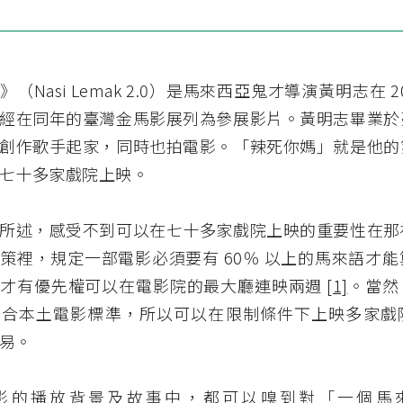
（Nasi Lemak 2.0）是馬來西亞鬼才導演黃明志在 2
經在同年的臺灣金馬影展列為參展影片。黃明志畢業於
創作歌手起家，同時也拍電影。「辣死你媽」就是他的
七十多家戲院上映。
所述，感受不到可以在七十多家戲院上映的重要性在那
策裡，規定一部電影必須要有 60％ 以上的馬來語才
也才有優先權可以在電影院的最大廳連映兩週
[1]
。當然
符合本土電影標準，所以可以在限制條件下上映多家戲
易。
影的播放背景及故事中，都可以嗅到對「一個馬