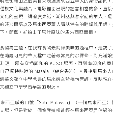
明志也藉由這個美食來表達馬來西亞華人的身份認同，
種族文化與融合。電影裡面出現的語言相當的多，直接
文化的呈現。講著廣東話、潮州話與客家話的華人，還
的淡米爾語以及馬來西亞華人講話特有的腔調與用語，
下。簡單，卻拍出了原汁原味的馬來西亞面相。
食物為主題，在找尋食物最純粹美味的過程中，走訪了
在隨處可見的華人檔中吃著最常見的炒粿條、到充滿娘
料理，還有穿插鄭和的 KUSO 場面，再到南印度的
自己獨特味道的 Masala （綜合香料）。最後到馬來
到華文獨立中學念書的馬來婦女背幾句唐詩，反映現在
文獨立中學學習華語的現況。
來西亞喊的口號「Satu Malaysia」（一個馬來西亞
立場，但是對於一個像我這樣曾經在馬來西亞居住過的