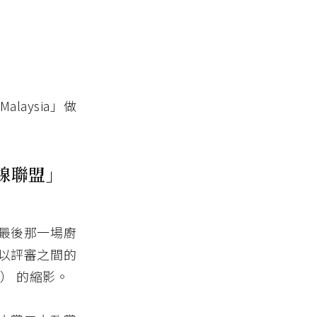
laysia」做
線聯盟」
最後那一場廚
以評審之間的
） 的縮影。