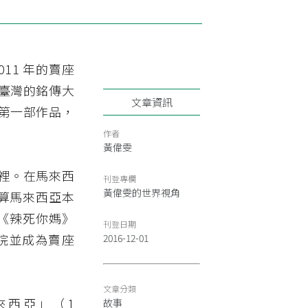
011 年的賣座
臺灣的銘傳大
文章資訊
第一部作品，
作者
黃偉雯
裡。在馬來西
刊登專欄
黃偉雯的世界視角
能算馬來西亞本
《辣死你媽》
刊登日期
院並成為賣座
2016-12-01
文章分類
來西亞」（1
故事