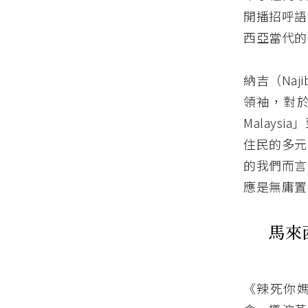
開播招呼語
西亞當代的
納吉（Naj
領袖，對
Malay
住民的多元
的我們而言
應是無庸置
馬來西
《辣死你媽