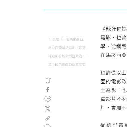
《辣死你媽》
電影，也曾
什麼是「一個馬來西亞」
學，從網路
馬來西亞華語電影《辣死你媽》（Nasi Lemak 2.0）
在馬來西亞
從電影看馬來西亞政治：由「聯盟」到「國民陣線聯盟」
現今的馬來西亞政黨聯盟
也許從以上
亞的電影政
土電影，
這部片不
片，實屬不
從這部電