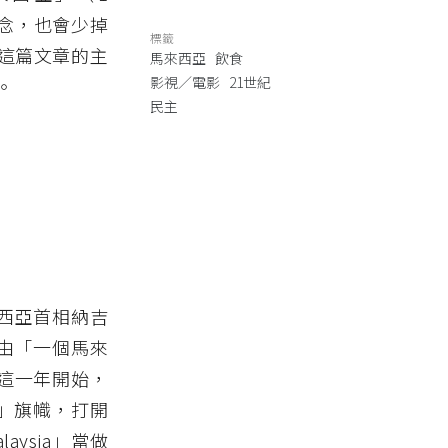
概念，也會少掉
標籤
這篇文章的主
馬來西亞
飲食
影視／電影
21世紀
。
民主
任馬來西亞首相納吉
理念，由「一個馬來
這一年開始，
a」旗幟，打開
aysia」當做