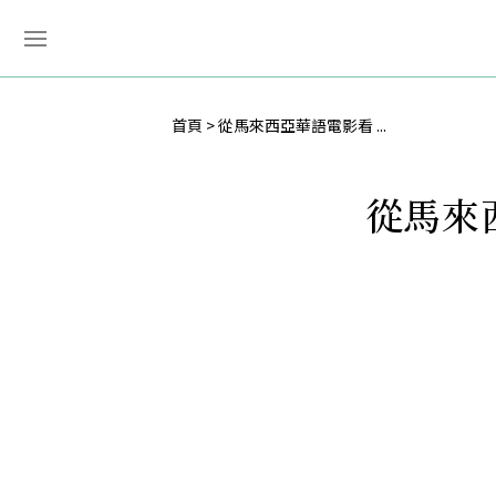
首頁
從馬來西亞華語電影看 ...
從馬來