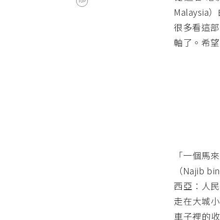
Malay
很多看這部
軸了。希望
「一個馬來西亞
（Najib 
西亞：人民
走在大城小
車子裡的收音