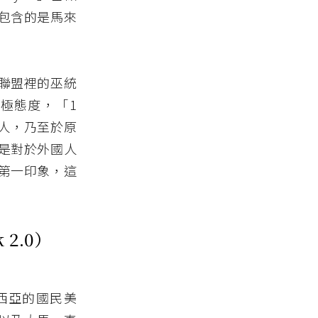
包含的是馬來
陣線聯盟裡的巫統
極態度，「1
度人，乃至於原
是對於外國人
第一印象，這
2.0）
來西亞的國民美