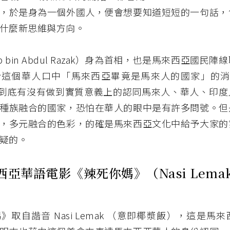
，於是身為一個外國人，便會想要知道短短的一句話，
什麼新思維與方向。
ib bin Abdul Razak）身為首相，也是馬來西亞國民
於這個華人口中「馬來西亞畢竟是馬來人的國家」的消
sia」到底有沒有做到實質意義上的認同馬來人、華人、印
種族融合的國家，恐怕在華人的眼中是有許多問號。但
，多元融合的色彩，的確是馬來西亞文化中給予大家的
疑的。
亞華語電影《辣死你媽》（Nasi Lemak 
》取自諧音 Nasi Lemak （意即椰漿飯），這是馬