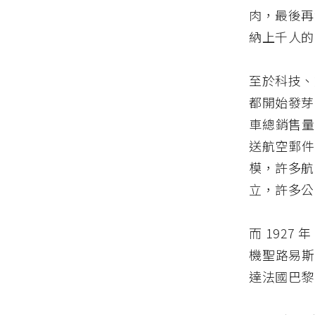
肉，最後再
納上千人的
至於科技、
都開始發芽
車總銷售量
送航空郵件
模，許多航
立，許多公
而 192
機聖路易斯
達法國巴黎