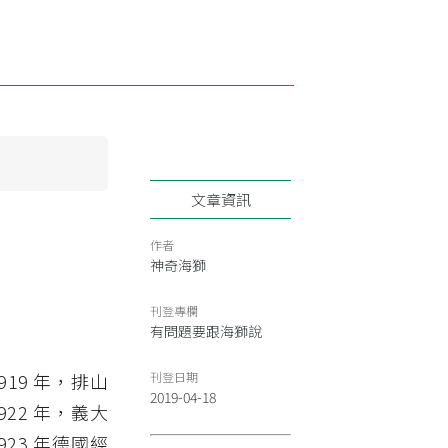
文章資訊
作者
神奇海獅
刊登專欄
有問題要跟海獅說
19 年，排山
刊登日期
2019-04-18
22 年，義大
23 年德國經