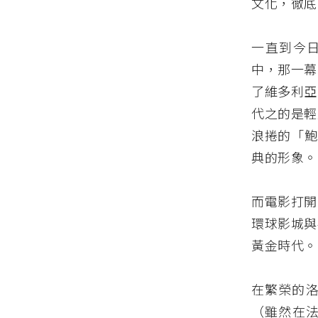
文化，徹底
一直到今日
中，那一幕
了維多利亞
代之的是輕
浪捲的「鮑伯
典的形象。
而電影打開
環球影城與
黃金時代。
在繁榮的洛
（雖然在