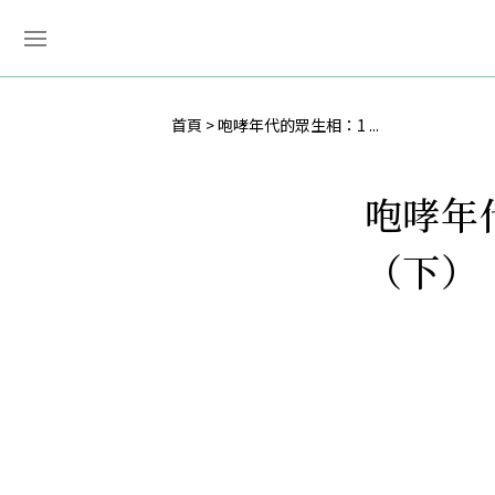
首頁
咆哮年代的眾生相：1 ...
咆哮年
（下）