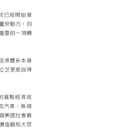
就已經開始復
量勞動力，同
重要的一項轉
信經濟體系本身
立芝更是說得
的寬鬆經濟政
如汽車、無線
個美國社會最
價值觀和大眾