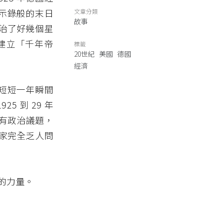
啟示錄般的末日
文章分類
故事
治了好幾個星
建立「千年帝
標籤
20世紀
美國
德國
經濟
在短短一年瞬間
 到 29 年
有政治議題，
家完全乏人問
的力量。