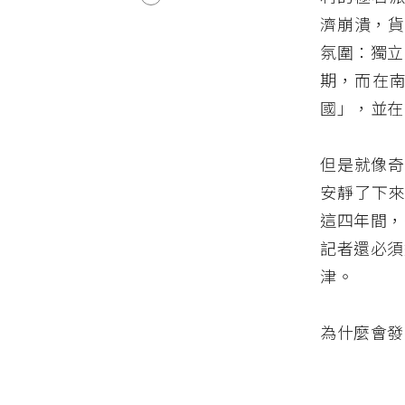
濟崩潰，貨
氛圍：獨立
期，而在
國」，並在
但是就像奇
安靜了下來
這四年間，
記者還必須
津。
為什麼會發