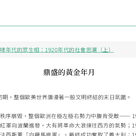
哮年代的眾生相：1920年代的社會思潮（上）
鼎盛的黃金年月
年代初期，整個歐美世界瀰漫著一股文明終結的末日氛圍。
秩序崩毀，整個歐洲在極左極右勢力中腹背受敵── 19
紅軍向波蘭進發，大有將革命大浪撲往西方的氣勢；19
法西斯黨「向羅馬進軍」，最終成功奪取了義大利；19