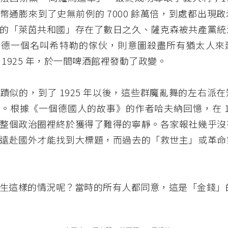
幣通膨來到了史無前例的 7000 餘萬倍，到處都出現
的「萊茵共和國」存在了數日之久、薩克森被共產黨統
南德一個名叫希特勒的傢伙，則意圖殺盡所有猶太人來
 1925 年，於一間啤酒館裡發動了政變。
蹟似的，到了 1925 年以後，這些群魔亂舞的左右派
。根據《一個德國人的故事》的作者哈夫納回憶，在 1925
整個政治圈裡終於獲得了難得的寧靜。各家報社幾乎沒
遠赴國外才能找到大標題，而過去的「救世主」或革命
生這樣的情況呢？當時的所有人都同意，這是「金錢」