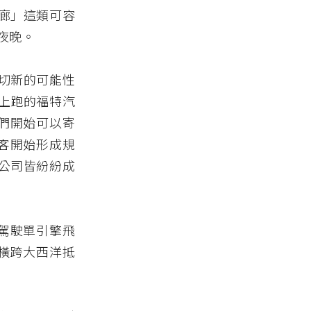
廊」這類可容
夜晚。
切新的可能性
上跑的福特汽
人們開始可以寄
載客開始形成規
公司皆紛紛成
白駕駛單引擎飛
於橫跨大西洋抵