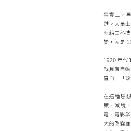
事實上，
甦。大量士
時藉由科技
變，就是 
1920 
就具有自動
直白：「政
在這種思
策、減稅
電、電影業
大的改變並