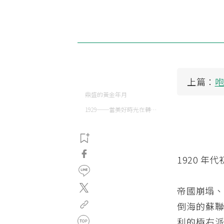
上篇：
咆
鼎盛的黃金年月
1929──當美好時光在轉瞬崩塌
1920 
帝國崩塌、
倒海的蘇聯
利的極右派