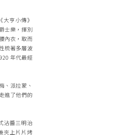
的《大亨小傳》
爵士樂，揮別
腰內衣，取而
性梳著多層波
920 年代最經
梅、派拉蒙、
走進了他們的
法式沾醬三明治
後夾上片片烤