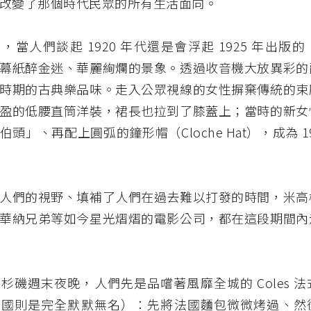
改變了那個時代民眾的所有生活面向。
，當人們談起 1920 年代還是會浮起 1925 年出版
幕紙醉金迷、華麗絢爛的景象。透過收音機大放異彩的
時期的古典樂品味。走入公眾視線的女性摒棄傳統的束
盈的低腰直筒洋裝，裙長也拉到了膝蓋上；當時的新女
頭」、再配上圓弧的鐘形帽（Cloche Hat），成為 1
人們的視野、填補了人們在過去難以打發的時間，米高
華納兄弟等如今星光熠熠的電影公司，都在這段期間內
杉磯週末夜晚，人們先是品嚐著風靡全城的 Coles 
法國則是完全默默無名）：先將法國麵包微微烤過、然