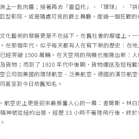
淋上一匙肉醬；接著再去「雷亞托」、「環球」、「拱
巨型影院，或是隨處可見的爵士舞廳，度過一個狂歡的
文化藝術的發展更是不在話下，在舊社會的廢墟上，一
。在那個年代，似乎每天都有人在寫下新的歷史：在地
已經突破 1500 萬輛，在天空飛的飛機也推陳出新：
及貨物；而到了 1920 年代中後期，貨物運送及短程
空公司如美國的環球航空、泛美航空，德國的漢莎航空
司甚至到今日依舊知名。
7 年，航空史上更是迎來最振奮人心的一幕：查爾斯・林
精神號從紐約出發，經歷 33 小時不著陸飛行後，終
。