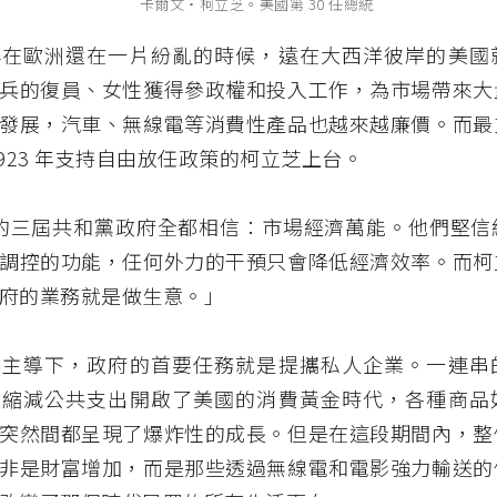
卡爾文・柯立芝。美國第 30 任總統
早在歐洲還在一片紛亂的時候，遠在大西洋彼岸的美國
兵的復員、女性獲得參政權和投入工作，為市場帶來大
發展，汽車、無線電等消費性產品也越來越廉價。而最
1923 年支持自由放任政策的柯立芝上台。
年代的三屆共和黨政府全都相信：市場經濟萬能。他們堅
調控的功能，任何外力的干預只會降低經濟效率。而柯
府的業務就是做生意。」
想主導下，政府的首要任務就是提攜私人企業。一連串
、縮減公共支出開啟了美國的消費黃金時代，各種商品
突然間都呈現了爆炸性的成長。但是在這段期間內，整
非是財富增加，而是那些透過無線電和電影強力輸送的