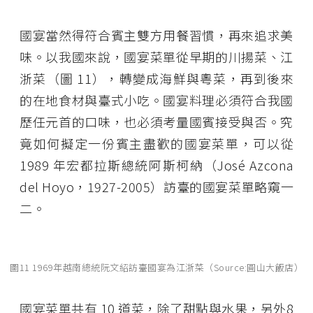
國宴當然得符合賓主雙方用餐習慣，再來追求美
味。以我國來說，國宴菜單從早期的川揚菜、江
浙菜（圖 11），轉變成海鮮與粵菜，再到後來
的在地食材與臺式小吃。國宴料理必須符合我國
歷任元首的口味，也必須考量國賓接受與否。究
竟如何擬定一份賓主盡歡的國宴菜單，可以從
1989 年宏都拉斯總統阿斯柯納（José Azcona
del Hoyo，1927-2005）訪臺的國宴菜單略窺一
二。
圖11 1969年越南總統阮文紹訪臺國宴為江浙菜（Source:圓山大飯店）
國宴菜單共有 10 道菜，除了甜點與水果，另外8