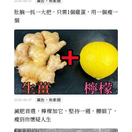
廣告・新素簡
2026-08-07
肚腩一抓一大把，只需1個雞蛋，用一個瘦一
個
廣告・新素簡
2026-08-07
減肥首選，檸檬加它，堅持一週，腰細了，
瘦到你懷疑人生