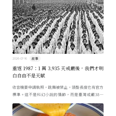
故事
2026-07-16
重返 1987：1 萬 3,935 天戒嚴後，我們才明
白自由不是天賦
收音機要申請執照，跳舞被禁止，頭髮長度也有官方
標準。這不是科幻小說的情節，而是臺灣戒嚴38年
的日常。從1982年美國國會聽證，到 1987 年那道解
嚴令，這段歷 ...