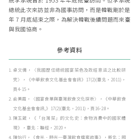
統李承晚曾於 1953 年年底抵臺訪問。但李承晚
總統此次來訪並非為國事訪問，而是韓戰剛於是
年 7 月底結束之際，為解決韓戰後續問題而來臺
與我國協商。
參考資料
卓文倩，〈我國歷任總統國宴菜色及政經意涵之比較研
究〉，《中華飲食文化基金會會訊》17(2)(臺北，2011)，
頁4-15。
俞美霞，〈國宴食單與臺灣飲食文化探析〉，《中華飲食
文化基金會會訊,》17(2)(臺北，2011)，頁16-28。
陳玉箴，《「台灣菜」的文化史：食物消費中的國家體
現》，臺北：聯經，2020。
陳怡行，《食光．時光─臺灣飲食檔案故事》，新北：國