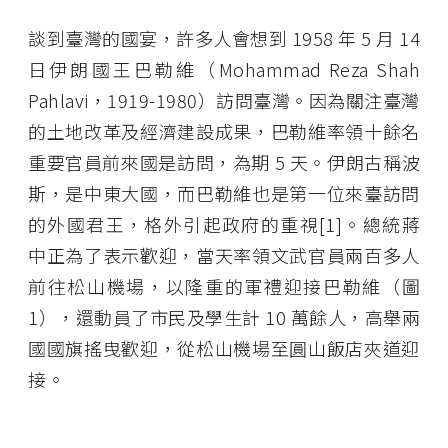
談到臺灣的國宴，許多人會想到 1958 年 5 月 14
日伊朗國王巴勒維（Mohammad Reza Shah
Pahlavi，1919-1980）訪問臺灣。因為關注臺灣
的土地改革及經濟建設成果，巴勒維率領十餘名
重要官員前來國是訪問，為期 5 天。伊朗古稱波
斯，是中東大國，而巴勒維也是第一位來臺訪問
的外國君王，格外引起政府的重視[1]。總統蔣
中正為了表示歡迎，當天率領文武官員兩百多人
前往松山機場，以隆重的軍禮迎接巴勒維（圖
1），還動員了市民及學生計 10 萬餘人，高舉兩
國國旗搖曳歡迎，從松山機場至圓山飯店夾道迎
接。