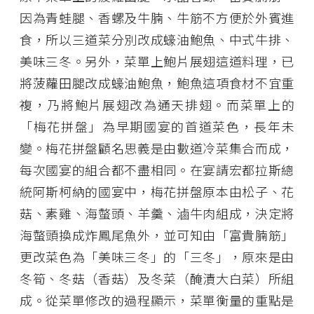
因為青蛙腿、香螺及牛腩、牛筋不方便於外賓進
食，所以三道菜分別改成蠔油鮑魚、中式牛排、
美味三冬。另外，菜單上鮑片展翅這道料理，已
將菠蘿田腿改成蠔油鮑魚，鮑魚這項食材不宜重
複，乃將鮑片展翅改為通天排翅。而菜單上的
「梅花拼盤」為早期國宴的首道菜色，長年未
變。梅花拼盤顧名思義是由數道冷菜集合而成，
每次國宴的組合都不盡相同。在宴請宏都拉斯總
統阿斯柯納的國宴中，梅花拼盤原本由松子、花
菇、素雞、海螫頭、羊羹、滷牛肉組成，決定將
海螫頭換成炸鳳尾魚外，並可知由「富貴腩筋」
更改菜色為「美味三冬」的「三冬」，原來是由
冬筍、冬菇（香菇）及冬菜（醃漬大白菜）所組
成。從菜單修改的過程顯示，菜單衡量的重點是