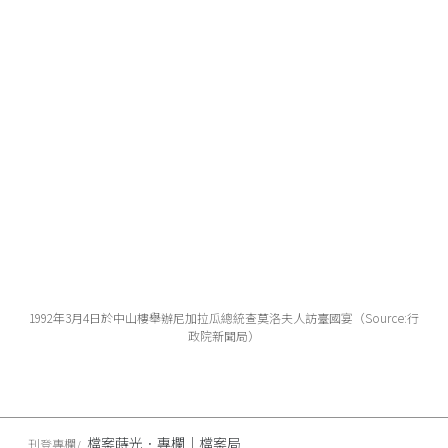
1992年3月4日於中山樓舉辦尼加拉瓜總統查莫洛夫人訪臺國宴（Source:行
政院新聞局）
檔案蒔光．專欄｜檔案局
刊登專欄