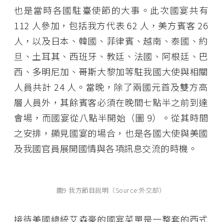
也是當時各國駐臺使節的大事。此次國宴共有
112 人參加，包括我方代表 62 人，美方賓客 26
人，以及日本、韓國、菲律賓、越南、泰國、約
旦、土耳其、西班牙、教廷、法國、阿根廷、巴
西、多明尼加、哥斯大黎加等駐我國大使與相關
人員共計 24 人。當晚，除了兩國元首及雙方高
層人員外，其餘賓客必須在晚間七點半之前到達
會場，而國宴從八點半開始（圖 9）。從其時間
之安排，顯見國宴的場合，也是各國大使與美國
及我國官員展開國情與各項訊息交流的時機。
圖9 我方節目說明（Source:外交部）
接待美國總統艾森豪的國宴菜單是一整套的西式