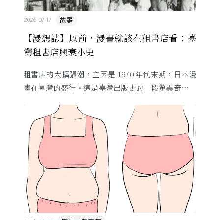
故事
2026-07-17
【漫想誌】以前，漫畫就該在租書店看：臺
灣租書店興衰小史
租書店的大擴張潮，主因是 1970 年代末期，日本漫
畫在臺灣的盛行。這是臺灣出版史的一段驚異奇航。
由於臺灣和日本自 1972 年斷交，著作權失去國與國
的協定保護 ...