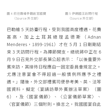
圖 4 前往霧峰參觀故宮國寶
圖 5 伊朗國王訪問行程
（Source:外交部）
（Source:外交部）
巴勒維 5 天訪臺行程，受到我國高度禮遇，花費
甚高，加上土耳其總理孟德斯（Adnan
Menderes，1899-1961）才在 5 月 1 日剛剛結
束 3 天訪問行程，為撙節開支，總統蔣中正在 6
月 9 日召見外交部長葉公超表示：「以後重要外
賓來訪，其接待日程應由一固定委員會規定之。
尤應注意宴會不得超過一般慣例所應予之禮
遇。」隨後，外交部禮賓司便參考美、英、法等
國資料，擬定〈宴請訪華外賓辦法草案〉（圖
6），及〈國宴儀節〉、〈公宴儀節草案〉、
〈官宴儀節〉三個附則。換言之，我國國宴自此