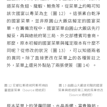
道菜有魚翅、龍蝦、鮑魚等，從菜單上約略可知
該次國宴以粵菜為主（圖 12）。這張素白乾淨
的國宴菜單，並非原圓山大飯店擬定的國宴菜
單。在籌備流程中，國宴菜單由圓山大飯店先行
擬妥，再與總統府第三局、外交部禮賓司會商。
那麼，原本初擬的國宴菜單與確定版本有什麼不
同呢？從修改的狀況（圖 13），可以知道兩者
的異同。除了直接更改在菜單上的各種簽註之
外，菜單上還另外黏貼了兩張便簽（圖 14）。
圖 12 宏都拉斯總統阿斯柯納訪
圖 13 由圓山大飯店初擬的國宴
臺國宴菜單（Source:總統府）
菜單與總統府第三局的菜單修改
（Source:總統府）
原本菜單上的菠蘿田腿、水晶香螺、富貴腩筋，