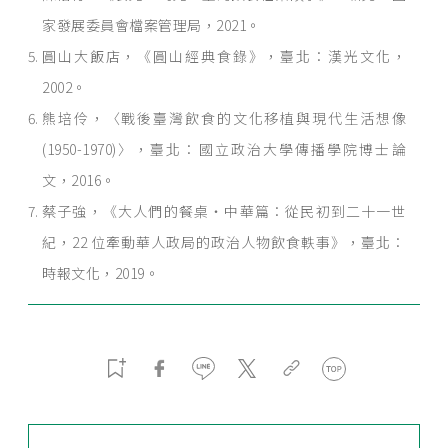
家發展委員會檔案管理局，2021。
圓山大飯店，《圓山經典食錄》，臺北：漢光文化，
2002。
熊培伶，〈戰後臺灣飲食的文化移植與現代生活想像
(1950-1970)〉，臺北：國立政治大學傳播學院博士論
文，2016。
蔡子強，《大人們的餐桌・中華篇：從民初到二十一世
紀，22 位牽動華人政局的政治人物飲食軼事》，臺北：
時報文化，2019。