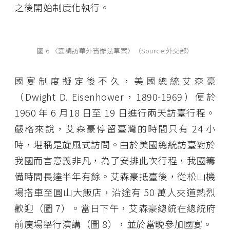
之後開始制度化執行。
圖 6 〈宴請訪華外賓辦法草案〉（Source:外交部）
國宴制度擬定後不久，美國總統艾森豪
（Dwight D. Eisenhower，1890-1969）便於
1960 年 6 月18 日至 19 日進行兩天訪臺行程。
嚴格來說，艾森豪停留臺灣的時間只有 24 小
時，堪稱是旋風式訪問。由於美國總統訪臺對於
我國而言意義非凡，為了安排此次行程，我國籌
備時間長達半年有餘。艾森豪抵臺後，從松山機
場搭車至圓山大飯店，沿途有 50 萬人夾道熱烈
歡迎（圖 7）。當日下午，艾森豪總統在總統府
前廣場舉行演講（圖 8），並於當晚參加國宴。