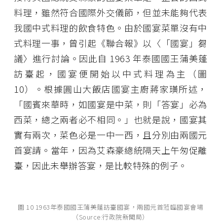
料理，雖然符合國際外交儀節，但並未能夠代表
我國中式料理的飲食特色。由於國宴菜單沒有中
式料理一事，曾引起《聯合報》以〈「國宴」芻
議〉進行討論。因此自 1963 年泰國國王蒲美蓬
訪臺起，國宴便開始以中式料理為主（圖
10）。根據圓山大飯店國宴主廚蔣家璜所述，
「國賓來華時，如國宴是中菜，則「答宴」必為
西菜，總之兩者必不相同。」也就是說，國宴其
實有兩次，菜色必是一中一西，且分別由兩國元
首宴請。當年，因為艾森豪總統隔天上午匆促離
臺，因此未舉辦答宴，是比較特殊的例子。
圖 10 1963年泰國國王蒲美蓬訪臺國宴，兩國元首蒞臨國宴會場
（Source:行政院新聞局）