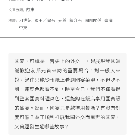
故事
文章分類
21世紀
國王／皇帝
元首
蔣介石
國際關係
臺灣
標籤
中東
國宴，可說是「舌尖上的外交」，是展現我國竭
誠歡迎友邦元首來訪的重要場合。對一般人來
說，過往只能從報紙上看到國宴菜單，不但吃不
到，連菜色都看不到。時至今日，我們不僅看得
到整套國宴料理菜色，還能夠在飯店享用國賓級
的盛宴。然而，國宴只是款待用餐嗎？有沒有制
度可循？為了順利推展我國外交而籌辦的國宴，
又曾經發生過哪些故事？