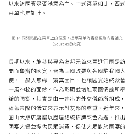
以來訪國賓是否滿意為主。中式菜單如此，西式
菜單也是如此。
圖 14 兩張黏貼在菜單上的便簽，提示菜單內容變更及內容補充
（Source:總統府）
長期以來，能參與專為友邦元首來臺進行國是訪
問而舉辦的國宴，皆為兩國政要與各國駐我國大
使，一般人無緣一窺真面目，也讓國宴始終蒙著
一層神秘的面紗。作為彰顯並增進兩國情誼所舉
辦的國宴，其實是由一連串的外交儀節所組成，
藉著崇隆的儀式來表示對友邦的尊重。近年來，
圓山大飯店屢屢以歷屆總統招牌菜色為題，推出
國宴大餐並提供民眾消費，促使大眾對於國宴的