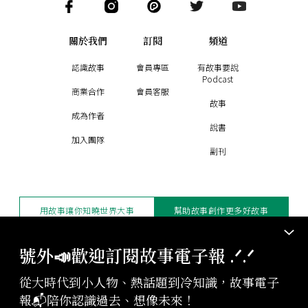
關於我們
訂閱
頻道
認識故事
會員專區
有故事要說
Podcast
商業合作
會員客服
故事
成為作者
說書
加入團隊
副刊
用故事讓你知曉世界大事
幫助故事創作更多好故事
訂閱電子報
贊助支持
號外📣歡迎訂閱故事電子報 .ᐟ‪‪.ᐟ
從大時代到小人物、熱話題到冷知識，故事電子
版權聲明與轉載規範
報📬陪你認識過去、想像未來！
授權與合作：
contact@storystudio.tw