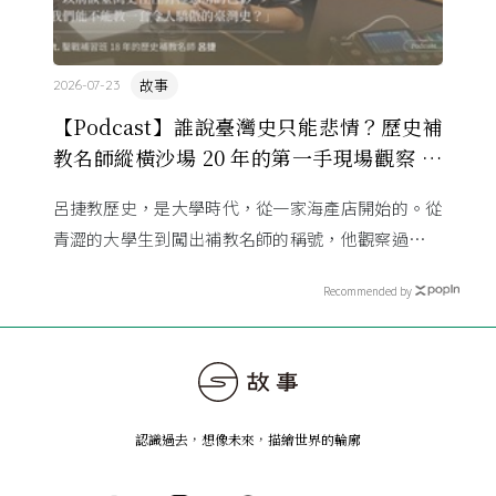
故事
2026-07-23
【Podcast】誰說臺灣史只能悲情？歷史補
教名師縱橫沙場 20 年的第一手現場觀察 ft.
呂捷
呂捷教歷史，是大學時代，從一家海產店開始的。從
青澀的大學生到闖出補教名師的稱號，他觀察過幾十
萬名學生怎麼學歷史，也看著臺灣的歷史教育從課本
Recommended by
裡幾乎沒有臺灣史，一路 ...
認識過去，想像未來
，
描繪世界的輪廓