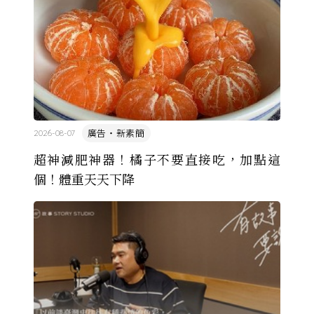
廣告・新素簡
2026-08-07
超神減肥神器！橘子不要直接吃，加點這
個！體重天天下降