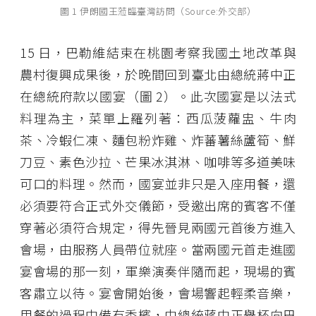
圖 1 伊朗國王蒞臨臺灣訪問（Source:外交部）
15 日，巴勒維結束在桃園考察我國土地改革與
農村復興成果後，於晚間回到臺北由總統蔣中正
在總統府款以國宴（圖 2）。此次國宴是以法式
料理為主，菜單上羅列著：西瓜菠蘿盅、牛肉
茶、冷蝦仁凍、麵包粉炸雞、炸蕃薯絲蘆筍、鮮
刀豆、素色沙拉、芒果冰淇淋、咖啡等多道美味
可口的料理。然而，國宴並非只是入座用餐，還
必須要符合正式外交儀節，受邀出席的賓客不僅
穿著必須符合規定，得先晉見兩國元首後方進入
會場，由服務人員帶位就座。當兩國元首走進國
宴會場的那一刻，軍樂演奏伴隨而起，現場的賓
客肅立以待。宴會開始後，會場響起輕柔音樂，
用餐的過程中備有香檳，由總統蔣中正舉杯向巴