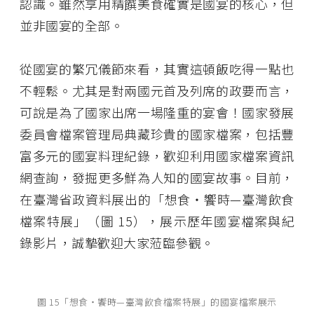
認識。雖然享用精饌美食確實是國宴的核心，但
並非國宴的全部。
從國宴的繁冗儀節來看，其實這頓飯吃得一點也
不輕鬆。尤其是對兩國元首及列席的政要而言，
可說是為了國家出席一場隆重的宴會！國家發展
委員會檔案管理局典藏珍貴的國家檔案，包括豐
富多元的國宴料理紀錄，歡迎利用國家檔案資訊
網查詢，發掘更多鮮為人知的國宴故事。目前，
在臺灣省政資料展出的「想食‧饗時—臺灣飲食
檔案特展」（圖 15），展示歷年國宴檔案與紀
錄影片，誠摯歡迎大家蒞臨參觀。
圖 15「想食‧饗時—臺灣飲食檔案特展」的國宴檔案展示