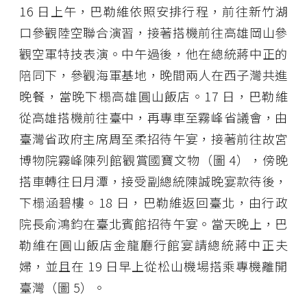
16 日上午，巴勒維依照安排行程，前往新竹湖
口參觀陸空聯合演習，接著搭機前往高雄岡山參
觀空軍特技表演。中午過後，他在總統蔣中正的
陪同下，參觀海軍基地，晚間兩人在西子灣共進
晚餐，當晚下榻高雄圓山飯店。17 日，巴勒維
從高雄搭機前往臺中，再專車至霧峰省議會，由
臺灣省政府主席周至柔招待午宴，接著前往故宮
博物院霧峰陳列館觀賞國寶文物（圖 4），傍晚
搭車轉往日月潭，接受副總統陳誠晚宴款待後，
下榻涵碧樓。18 日，巴勒維返回臺北，由行政
院長俞鴻鈞在臺北賓館招待午宴。當天晚上，巴
勒維在圓山飯店金龍廳行館宴請總統蔣中正夫
婦，並且在 19 日早上從松山機場搭乘專機離開
臺灣（圖 5）。