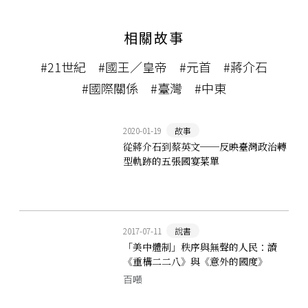
相關故事
#21世紀
#國王／皇帝
#元首
#蔣介石
#國際關係
#臺灣
#中東
2020-01-19
故事
從蔣介石到蔡英文──反映臺灣政治轉
型軌跡的五張國宴菜單
2017-07-11
說書
「美中體制」秩序與無聲的人民：讀
《重構二二八》與《意外的國度》
百噸