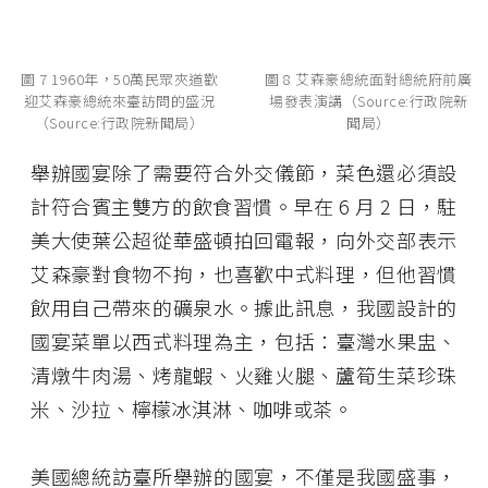
圖 7 1960年，50萬民眾夾道歡
圖 8 艾森豪總統面對總統府前廣
迎艾森豪總統來臺訪問的盛況
場發表演講（Source:行政院新
（Source:行政院新聞局）
聞局）
舉辦國宴除了需要符合外交儀節，菜色還必須設
計符合賓主雙方的飲食習慣。早在 6 月 2 日，駐
美大使葉公超從華盛頓拍回電報，向外交部表示
艾森豪對食物不拘，也喜歡中式料理，但他習慣
飲用自己帶來的礦泉水。據此訊息，我國設計的
國宴菜單以西式料理為主，包括：臺灣水果盅、
清燉牛肉湯、烤龍蝦、火雞火腿、蘆筍生菜珍珠
米、沙拉、檸檬冰淇淋、咖啡或茶。
美國總統訪臺所舉辦的國宴，不僅是我國盛事，