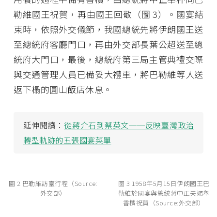
勒維國王祝賀，再由國王回敬（圖 3）。國宴結
束時，依照外交儀節，我國總統先將伊朗國王送
至總統府客廳門口，再由外交部長葉公超送至總
統府大門口，最後，總統府第三局主管典禮交際
與交通管理人員已備妥大禮車，將巴勒維等人送
返下榻的圓山飯店休息。
延伸閱讀：
從蔣介石到蔡英文──反映臺灣政治
轉型軌跡的五張國宴菜單
圖 2 巴勒維訪臺行程（Source:
圖 3 1958年5月15日伊朗國王巴
外交部）
勒維於國宴與總統蔣中正夫婦舉
香檳祝賀（Source:外交部）