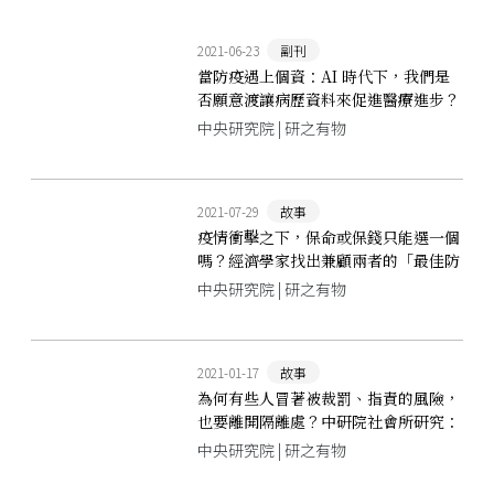
2021-06-23
副刊
當防疫遇上個資：AI 時代下，我們是
否願意渡讓病歷資料來促進醫療進步？
中央研究院 | 研之有物
2021-07-29
故事
疫情衝擊之下，保命或保錢只能選一個
嗎？經濟學家找出兼顧兩者的「最佳防
疫政策」
中央研究院 | 研之有物
2021-01-17
故事
為何有些人冒著被裁罰、指責的風險，
也要離開隔離處？中研院社會所研究：
壓力、焦慮、缺乏社交是主因
中央研究院 | 研之有物