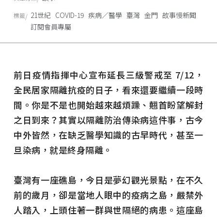
21世紀
COVID-19
疾病／醫學
臺灣
金門
故事慢新聞
標籤
訂閱會員專屬
前日疫情指揮中心宣布延長三級警戒至 7/12，
全民居家隔離抗疫的日子，看來還要繼續一段時
間。你是不是也開始越來越煩躁、翹首盼望解封
之日到來？其實以隔離防治傳染病這件事，古今
中外皆然，在缺乏醫學知識的古早時代，甚至一
旦染病，就是終身隔離。
臺灣有一座礁島，今日是夢幻觀光景點，在不久
前的歲月，卻是當地人眼中的疫病之島，嚴禁外
人踏入，上頭住著一群與世隔絕的病患。這座島