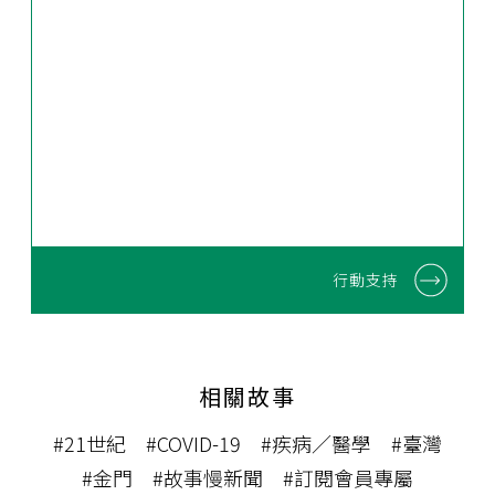
行動支持
相關故事
#21世紀
#COVID-19
#疾病／醫學
#臺灣
#金門
#故事慢新聞
#訂閱會員專屬