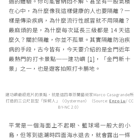
過的體驗。你可能會納悶不解、甚至有一股氣積
在心中，為什麼像我這樣健康的人也要隔離？一
樣是傳染疾病，為什麼流行性感冒就不用隔離？
最麻煩的是，為什麼每次延長三級都是 14 天這
麼久？關於隔離，你並不孤單。其實隔離防治疾
病的手段，古今皆有，今天要介紹的是金門近年
最熱門的打卡景點──建功嶼
[1]
，「金門新十
景」之一，也是遊客拍照打卡勝地。
建功嶼最殺底片的景點，就是這四尊芬蘭藝術家Marco Casagrande所
打造的三公尺巨型「採蚵人」（Oysterman）（Source:
Enzo Lu
/ CC
BY-NC 2.0）
平常是一個海面上不起眼、籃球場一般大的小
島，但等到退潮時四面海水退去，就會露出一條