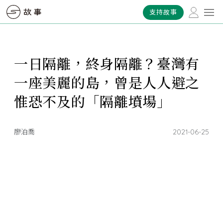
支持故事
一日隔離，終身隔離？臺灣有
一座美麗的島，曾是人人避之
惟恐不及的「隔離墳場」
廖泊喬
2021-06-25