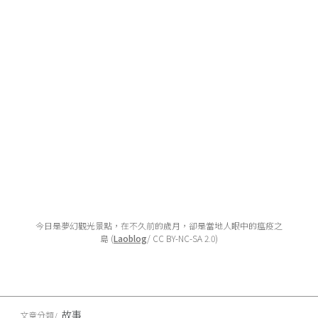
今日是夢幻觀光景點，在不久前的歲月，卻是當地人眼中的瘟疫之
島 (
Laoblog
/ CC BY-NC-SA 2.0)
故事
文章分類