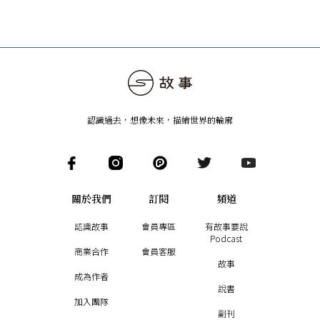
認識過去，想像未來
，
描繪世界的輪廓
關於我們
訂閱
頻道
認識故事
會員專區
有故事要說
Podcast
商業合作
會員客服
故事
成為作者
說書
加入團隊
副刊