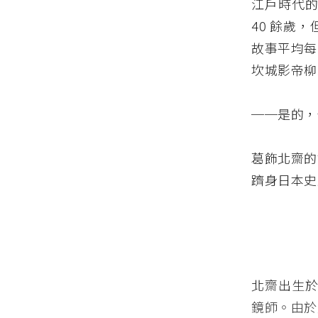
江戶時代的
40 餘歲，
故事平均每
坎城影帝柳
──是的，
葛飾北齋的
躋身日本史
北齋出生於
鏡師。由於