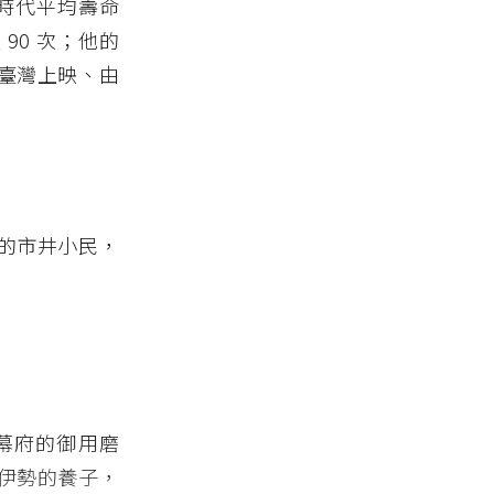
戶時代平均壽命
 90 次；他的
在臺灣上映、由
的市井小民，
是幕府的御用磨
伊勢的養子，