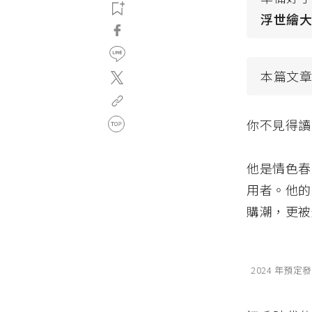
浮世繪
本篇文
你不見得讀
他是情色春
用者。他的
購潮，更被
2024 年預