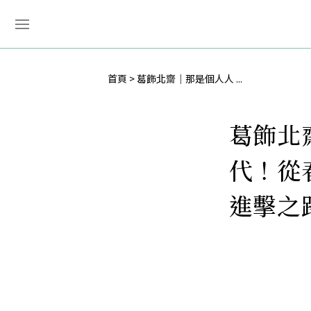
首頁
葛飾北齋｜那是個人人 ...
葛飾北
代！從
進擊之