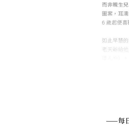
而非親生兒
圖案，耳濡
6 歲起便
如此早慧的
老天爺給他
ほんや）。
——每