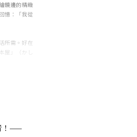
繪鏡邊的精緻
回憶：「我從
活所需。好在
本屋」（かし
者！——