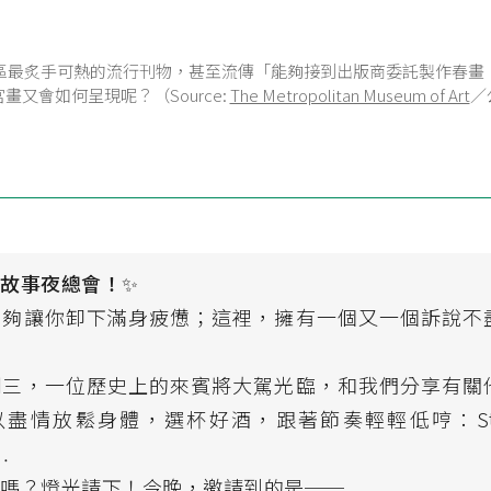
區最炙手可熱的流行刊物，甚至流傳「能夠接到出版商委託製作春畫
畫又會如何呈現呢？（Source:
The Metropolitan Museum of Art
／
臨故事夜總會！
✨
能夠讓你卸下滿身疲憊；這裡，擁有一個又一個訴說不
期三，一位歷史上的來賓將大駕光臨，和我們分享有關
盡情放鬆身體，選杯好酒，跟著節奏輕輕低哼：Story
…
了嗎？燈光請下！今晚，邀請到的是──