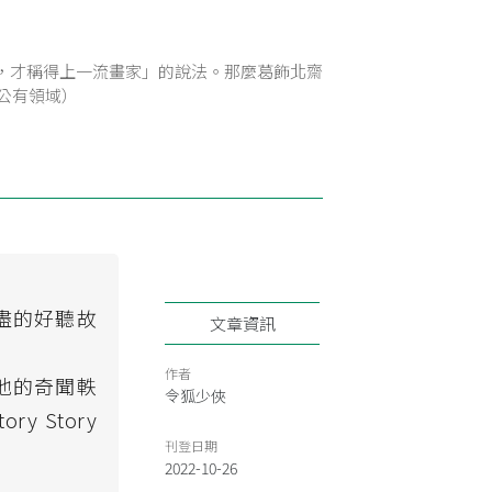
，才稱得上一流畫家」的說法。那麼葛飾北齋
公有領域）
盡的好聽故
文章資訊
作者
他的奇聞軼
令狐少俠
 Story
刊登日期
2022-10-26