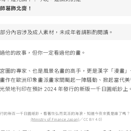
大師葛飾北齋！
章部分內容涉及成人素材，未成年者請斟酌閱讀。
過他的故事，但你一定看過他的畫。
宮圖的專家、也是風景名畫的高手，更是漢字「漫畫」
畫作在歐洲印象畫派畫家間颳起一陣騷動、掀起當代美
光榮地刊印在預計 2024 年發行的新版一千日圓紙鈔上
定發行的新百一千日圓紙鈔。看著恢弘而氣派的海浪，知道今夜來賓是誰了嗎？（S
(Ministry of Finance Japan)
／CC BY 4.0）