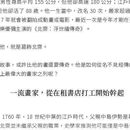
男性身高平均 155 公分，但他卻高達 180 公分；江
但他卻活了 88 歲。他一生當中，改名 30 次，搬家超過
 7 年就會被翻拍成動畫或電影，最近一次是今年才剛
樂優彌主演的《北齋：浮世繪傳奇》。
他，就是葛飾北齋。
故事，或許比他的畫還要傳奇。他是如何從名不見經傳
上最偉大的畫家之列呢？
一流畫家，從在租書店打工開始幹起
 1760 年，18 世紀中葉的江戶時代，父親中島伊勢
北齋並未繼承父親的職業，史學家推測他可能僅是中島