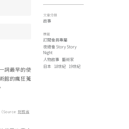
文章分類
故事
標籤
訂閱會員專屬
夜總會 Story Story
Night
人物故事
藝術家
日本
18世紀
19世紀
一詞最早的使
術館的瘋狂蒐
。
ource:
財務省