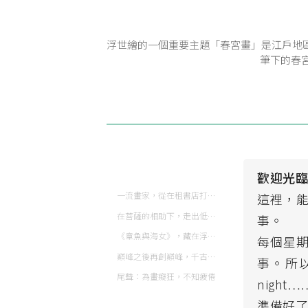
浮世繪的一個重要主題「春宮畫」是江戶地
筆下的春宮
歡迎光
一流畫家，從在租書店打工開始幹起
這裡，
在菩薩的相助下，走出低谷！
事。
《章魚與海女》，藏在浮世繪春畫裡的暗語
每個星
巔峰之後再創巔峰，千古名作《北齋漫畫》與《神奈川沖浪里》
事。所以
尾聲：為畫癡狂，不知疲倦
night…
準備好