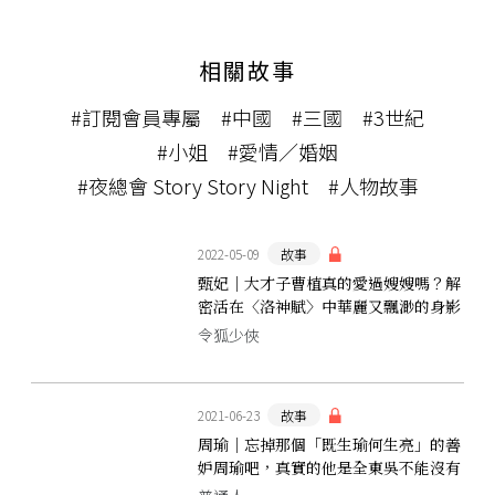
相關故事
#訂閱會員專屬
#中國
#三國
#3世紀
#小姐
#愛情／婚姻
#夜總會 Story Story Night
#人物故事
2022-05-09
故事
甄妃｜大才子曹植真的愛過嫂嫂嗎？解
密活在〈洛神賦〉中華麗又飄渺的身影
令狐少俠
2021-06-23
故事
周瑜｜忘掉那個「既生瑜何生亮」的善
妒周瑜吧，真實的他是全東吳不能沒有
你的男人