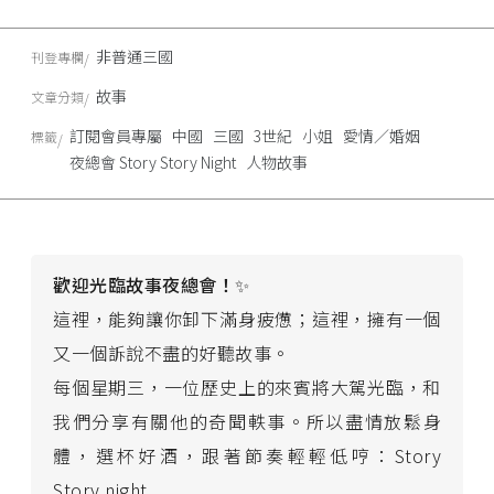
非普通三國
刊登專欄
故事
文章分類
訂閱會員專屬
中國
三國
3世紀
小姐
愛情／婚姻
標籤
夜總會 Story Story Night
人物故事
歡迎光臨故事夜總會！
✨
這裡，能夠讓你卸下滿身疲憊；這裡，擁有一個
又一個訴說不盡的好聽故事。
每個星期三，一位歷史上的來賓將大駕光臨，和
我們分享有關他的奇聞軼事。所以盡情放鬆身
體，選杯好酒，跟著節奏輕輕低哼：Story
Story night……