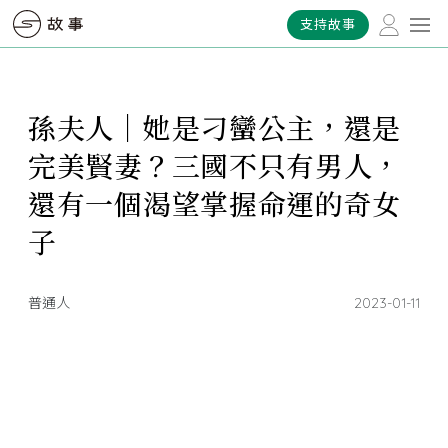
支持故事
孫夫人｜她是刁蠻公主，還是
完美賢妻？三國不只有男人，
還有一個渴望掌握命運的奇女
子
普通人
2023-01-11