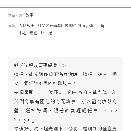
故事
文章分類
人物故事
訂閱會員專屬
夜總會 Story Story Night
標籤
小姐
泰國
17世紀
歡迎光臨故事夜總會！✨
這裡，能夠讓你卸下滿身疲憊；這裡，擁有一個
又一個訴說不盡的好聽故事。
每個星期三，一位歷史上的來賓將大駕光臨，和
我們分享有關他的奇聞軼事。所以盡情放鬆身
體，選杯好酒，跟著節奏輕輕低哼：Story
Story night……
準備好了嗎？燈光請下！今晚，邀請到的登臺嘉