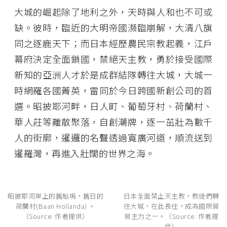
大城的崛起除了地利之外，天時與人和也不可或
缺。彼時，臨近的大明帝國瀕臨崩解，大清八旗
同之逐鹿天下；而日本經歷農民宗教起義，江戶
幕府決定全面鎖國，禁絕天主教，勇於接受國際
新知的亞洲人才於是成群結隊轉往大城，大城一
時網羅各國菁英，雷同於今日跨國新創公司的首
選。昭披耶河畔，日人町、葡萄牙村、荷蘭村、
華人莊等離散聚落，自創潮牌，逐一茁壯為數千
人的街廓，暹邏的名聲透過寬廣河道，順流送到
暹羅灣，再進入壯闊的世界之海。
昭披耶河岸上的舊船塢，舊日的
日本全面禁止天主教，教徒們轉
荷蘭村(Baan Hollanda) 。
往大城，在此長住，成為國際貿
（Source: 作者提供）
易主力之一。（Source: 作者提
供）