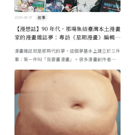
故事
2026-08-07
【漫想誌】90 年代，那場集結臺灣本土漫畫
家的漫畫雜誌夢：專訪《星期漫畫》編輯黃
健和
漫畫雜誌就是那時代的夢，這個夢基本上建立於三件
事：第一件叫「我要畫漫畫」。很多漫畫創作者從小
看漫畫，他們想畫，但以前一講出來就會被罵，「你
畫畫怎麼活？」