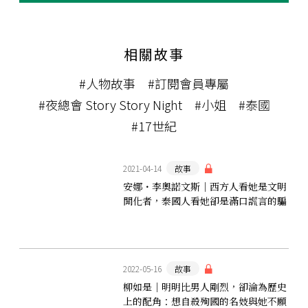
相關故事
#人物故事
#訂閱會員專屬
#夜總會 Story Story Night
#小姐
#泰國
#17世紀
2021-04-14
故事
安娜・李奧諾文斯｜西方人看她是文明
開化者，泰國人看她卻是滿口謊言的騙
子⋯⋯一名英國女子的虛實人生
2022-05-16
故事
柳如是｜明明比男人剛烈，卻淪為歷史
上的配角：想自殺殉國的名妓與她不願