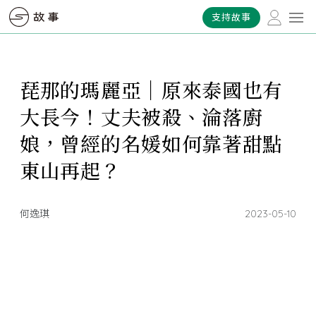
支持故事
琵那的瑪麗亞｜原來泰國也有
大長今！丈夫被殺、淪落廚
娘，曾經的名媛如何靠著甜點
東山再起？
何逸琪
2023-05-10