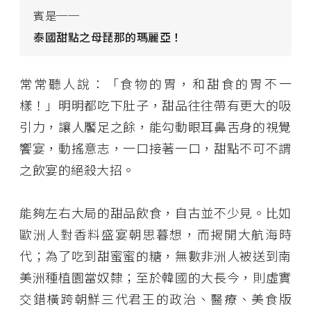
賓是──
泰國甜點之母琵那的瑪麗亞！
常常聽人說：「食物的胃，和甜食的胃不一
樣！」明明都吃下肚子，甜品往往帶有更大的吸
引力，讓人饜足之餘，能勾動眼耳鼻舌身的視覺
饗宴，動搖意志，一口接著一口，甜點不可不謂
之飲宴的絕殺大招。
能夠左右大局的甜品飲食，自古並不少見。比如
歐洲人對香料盛宴朝思暮想，而揭開大航海時
代；為了吃到甜蜜蜜的糖，無數非洲人被送到南
美洲種植園當奴隸；至於韓國的大長今，則虛實
交錯橫跨朝鮮三代君王的政治、醫療、美食版