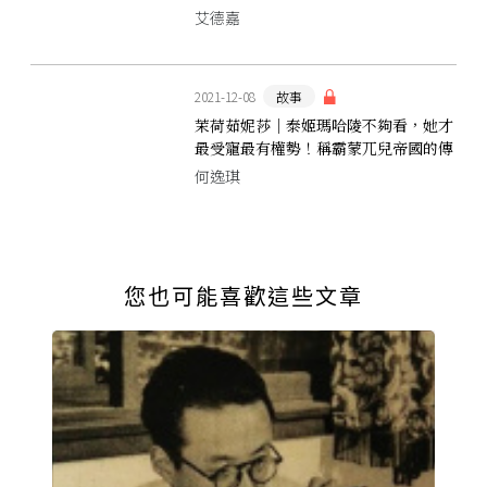
就範的丈夫
艾德嘉
2021-12-08
故事
茉荷茹妮莎｜泰姬瑪哈陵不夠看，她才
最受寵最有權勢！稱霸蒙兀兒帝國的傳
奇皇后
何逸琪
您也可能喜歡這些文章