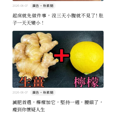
廣告・新素簡
2026-08-07
起床就先做件事，沒三天小腹就不見了! 肚
子一天天變小！
廣告・新素簡
2026-08-07
減肥首選，檸檬加它，堅持一週，腰細了，
瘦到你懷疑人生