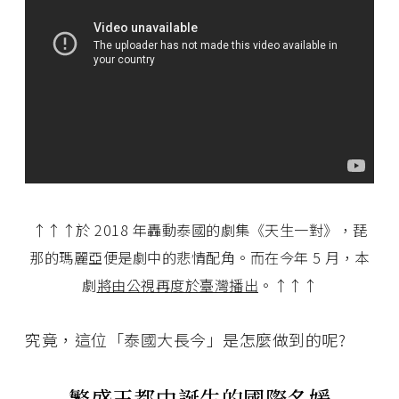
↑↑↑於 2018 年轟動泰國的劇集《天生一對》，琵
那的瑪麗亞便是劇中的悲情配角。而在今年 5 月，本
劇
將由公視再度於臺灣播出
。↑↑↑
究竟，這位「泰國大長今」是怎麼做到的呢?
繁盛王都中誕生的國際名媛