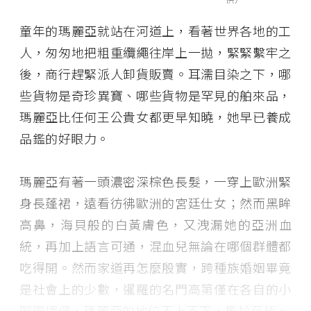
童年的瑪麗亞就站在河道上，看著世界各地的工
人，匆匆地把粗重纜繩往岸上一拋，緊緊繫牢之
後，商行趕緊派人卸貨販賣。耳濡目染之下，哪
些貨物是奇珍異寶、哪些貨物是罕見的舶來品，
瑪麗亞比任何王公貴女都更早知曉，她早已養成
品鑑的好眼力。
瑪麗亞有著一頭濃密深棕色長髮，一穿上歐洲緊
身長蓬裙，遠看彷彿歐洲的宮廷仕女；然而黑眸
高鼻，海貝般的白黃膚色，又洩漏她的亞洲血
統，再加上語言可通，混血兒無論在哪個群體都
吃得開。然而家道再怎麼殷實，跨種族婚姻畢竟
是社會上的少數，暹羅的名門高第僅在各自的小
圈圈擇偶，瑪麗亞的地位不上不下，尷尬至極。