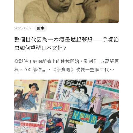
故事
2025-10-02
整個世代因為一本漫畫燃起夢想——手塚治
虫如何重塑日本文化？
從戰時工廠廁所牆上的連載開始，到創作 15 萬張原
稿、700 部作品，《新寶島》改變一整個世代的命
運。這位「漫畫之神」與昭和時代共生，用一支畫筆
改寫日本的文化 ...