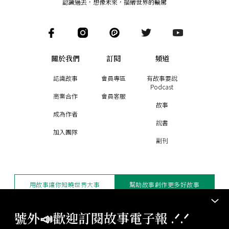
認識過去，想像未來
，
描繪世界的輪廓
關於我們
訂閱
頻道
認識故事
會員專區
有故事要說
Podcast
商業合作
會員客服
故事
成為作者
說書
加入團隊
副刊
用故事讓你知曉世界大事
幫助故事創作更多好故事
訂閱電子報
贊助支持
號外📣歡迎訂閱故事電子報 .ᐟ‪‪.ᐟ