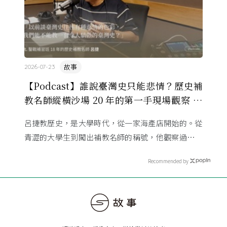
故事
2026-07-23
【Podcast】誰說臺灣史只能悲情？歷史補
教名師縱橫沙場 20 年的第一手現場觀察 ft.
呂捷
呂捷教歷史，是大學時代，從一家海產店開始的。從
青澀的大學生到闖出補教名師的稱號，他觀察過幾十
萬名學生怎麼學歷史，也看著臺灣的歷史教育從課本
Recommended by
裡幾乎沒有臺灣史，一路 ...