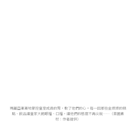
瑪麗亞漸漸地掌控皇室成員的胃，軟了他們的心。每一回那些金燦燦的糕
點、飲品讓皇家大飽眼福、口福，讓他們的態度不再尖銳……（首圖素
材：作者提供）