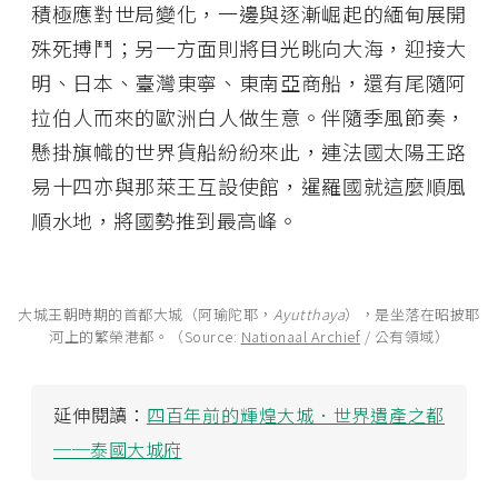
積極應對世局變化，一邊與逐漸崛起的緬甸展開
殊死搏鬥；另一方面則將目光眺向大海，迎接大
明、日本、臺灣東寧、東南亞商船，還有尾隨阿
拉伯人而來的歐洲白人做生意。伴隨季風節奏，
懸掛旗幟的世界貨船紛紛來此，連法國太陽王路
易十四亦與那萊王互設使館，暹羅國就這麼順風
順水地，將國勢推到最高峰。
大城王朝時期的首都大城（阿瑜陀耶，
Ayutthaya
），是坐落在昭披耶
河上的繁榮港都。（Source:
Nationaal Archief
/ 公有領域）
延伸閱讀：
四百年前的輝煌大城．世界遺產之都
──泰國大城府