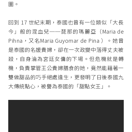
圖。
回到 17 世紀末期，泰國也曾有一位類似「大長
今」般的混血兒──琵那的瑪麗亞（Maria de
Pihna，又名Maria Guyomar de Pina ）。她曾
是泰國的名媛貴婦，卻在一次政變中落得丈夫被
殺，自身淪為宮廷女傭的下場。但危機就是轉
機，負責掌管王公貴婦膳食的她，竟然能藉著一
雙做甜品的巧手絕處逢生，更發明了日後泰國九
大傳統點心，被譽為泰國的「甜點女王」。