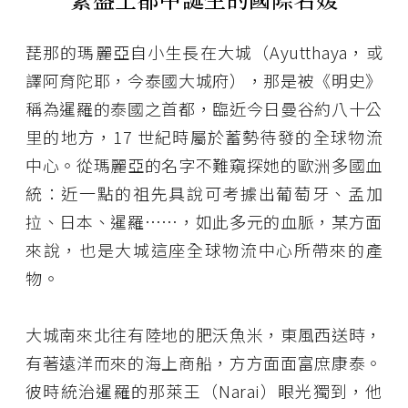
琵那的瑪麗亞自小生長在大城（Ayutthaya，或
譯阿育陀耶，今泰國大城府），那是被《明史》
稱為暹羅的泰國之首都，臨近今日曼谷約八十公
里的地方，17 世紀時屬於蓄勢待發的全球物流
中心。從瑪麗亞的名字不難窺探她的歐洲多國血
統：近一點的祖先具說可考據出葡萄牙、孟加
拉、日本、暹羅……，如此多元的血脈，某方面
來說，也是大城這座全球物流中心所帶來的產
物。
大城南來北往有陸地的肥沃魚米，東風西送時，
有著遠洋而來的海上商船，方方面面富庶康泰。
彼時統治暹羅的那萊王（Narai）眼光獨到，他