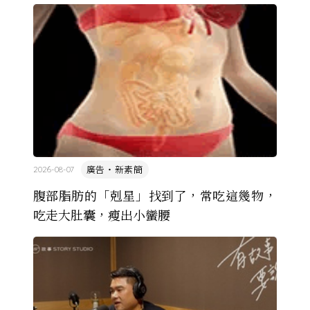
廣告・新素簡
2026-08-07
腹部脂肪的「剋星」找到了，常吃這幾物，
吃走大肚囊，瘦出小蠻腰