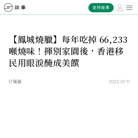
支持故事
【鳳城燒臘】每年吃掉 66,233
噸燒味！揮別家園後，香港移
民用眼淚醃成美饌
O'爸爸
2022-07-11