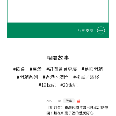
行動支持
相關故事
#飲食
#臺灣
#訂閱會員專屬
#島嶼開箱
#開箱系列
#香港、澳門
#移民／遷移
#19世紀
#20世紀
2022-01-18
故事
【明月堂】臺灣砂糖打造出日本甜點帝
國！藏在和菓子裡的殖民野心