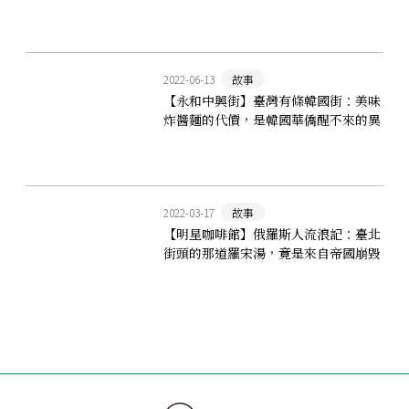
2022-06-13
故事
【永和中興街】臺灣有條韓國街：美味
炸醬麵的代價，是韓國華僑醒不來的異
鄉惡夢
2022-03-17
故事
【明星咖啡館】俄羅斯人流浪記：臺北
街頭的那道羅宋湯，竟是來自帝國崩毀
後的千里逃亡