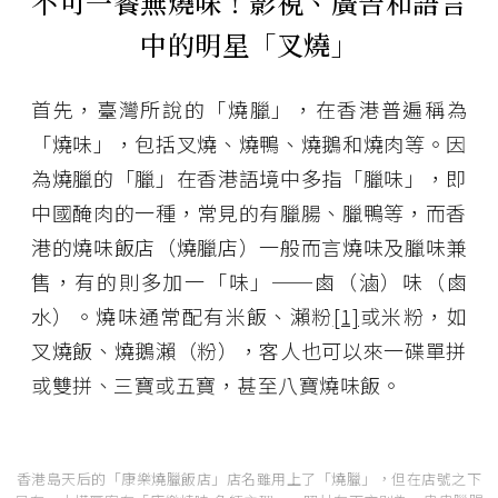
不可一餐無燒味！影視、廣告和語言
中的明星「叉燒」
首先，臺灣所說的「燒臘」，在香港普遍稱為
「燒味」，包括叉燒、燒鴨、燒鵝和燒肉等。因
為燒臘的「臘」在香港語境中多指「臘味」，即
中國醃肉的一種，常見的有臘腸、臘鴨等，而香
港的燒味飯店（燒臘店）一般而言燒味及臘味兼
售，有的則多加一「味」──鹵（滷）味（鹵
水）。燒味通常配有米飯、瀨粉
[1]
或米粉，如
叉燒飯、燒鵝瀨（粉），客人也可以來一碟單拼
或雙拼、三寶或五寶，甚至八寶燒味飯。
香港島天后的「康樂燒臘飯店」店名雖用上了「燒臘」，但在店號之下