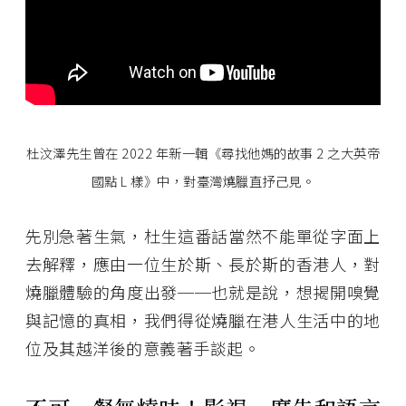
杜汶澤先生曾在 2022 年新一輯《尋找他媽的故事 2 之大英帝
國點 L 樣》中，對臺灣燒臘直抒己見。
先別急著生氣，杜生這番話當然不能單從字面上
去解釋，應由一位生於斯、長於斯的香港人，對
燒臘體驗的角度出發──也就是說，想揭開嗅覺
與記憶的真相，我們得從燒臘在港人生活中的地
位及其越洋後的意義著手談起。