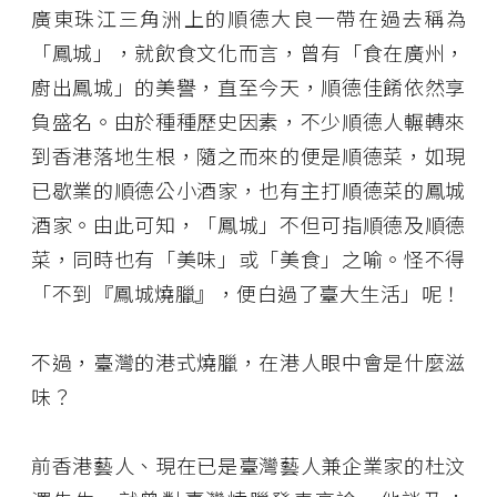
廣東珠江三角洲上的順德大良一帶在過去稱為
「鳳城」，就飲食文化而言，曾有「食在廣州，
廚出鳳城」的美譽，直至今天，順德佳餚依然享
負盛名。由於種種歷史因素，不少順德人輾轉來
到香港落地生根，隨之而來的便是順德菜，如現
已歇業的順德公小酒家，也有主打順德菜的鳳城
酒家。由此可知，「鳳城」不但可指順德及順德
菜，同時也有「美味」或「美食」之喻。怪不得
「不到『鳳城燒臘』，便白過了臺大生活」呢！
不過，臺灣的港式燒臘，在港人眼中會是什麼滋
味？
前香港藝人、現在已是臺灣藝人兼企業家的杜汶