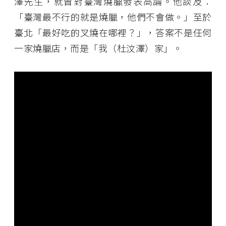
澤先生，就曾對臺灣燒臘發表高論。他談及：
「臺灣最不行的就是燒臘，他們不會做。」至於
臺北「最好吃的叉燒在哪裡？」，答案不是任何
一家燒臘店，而是「我（杜汶澤）家」。