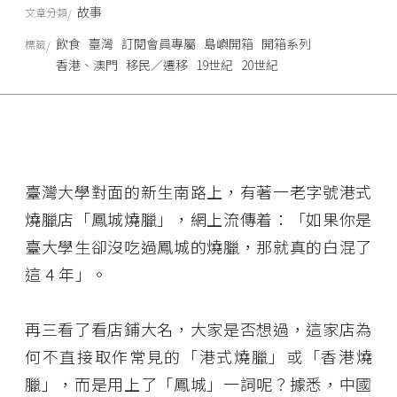
故事
文章分類
飲食
臺灣
訂閱會員專屬
島嶼開箱
開箱系列
標籤
香港、澳門
移民／遷移
19世紀
20世紀
臺灣大學對面的新生南路上，有著一老字號港式
燒臘店「鳳城燒臘」，網上流傳着：「如果你是
臺大學生卻沒吃過鳳城的燒臘，那就真的白混了
這 4 年」。
再三看了看店鋪大名，大家是否想過，這家店為
何不直接取作常見的「港式燒臘」或「香港燒
臘」，而是用上了「鳳城」一詞呢？據悉，中國