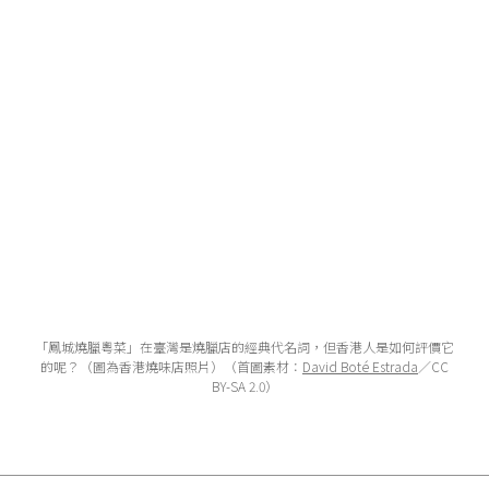
「鳳城燒臘粵菜」在臺灣是燒臘店的經典代名詞，但香港人是如何評價它
的呢？（圖為香港燒味店照片）（首圖素材：
David Boté Estrada
／CC
BY-SA 2.0）