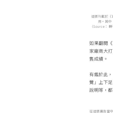
這張刊載於《
用。其中
（Source
如果翻閱《
家廠商大打
售成績。
有鑑於此，
覺」上下足
說明等，都
從這張廣告當