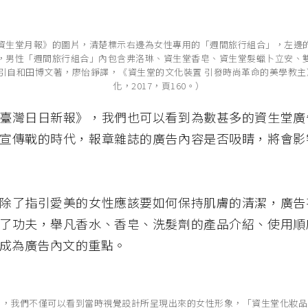
資生堂月報》的圖片，清楚標示右邊為女性專用的「週間旅行組合」，左邊
，男性「週間旅行組合」內包含弗洛琳、資生堂香皂、資生堂髮蠟卜立安、
： 轉引自和田博文著，廖怡錚譯，《資生堂的文化裝置 引發時尚革命的美學教
化，2017，頁160。）
臺灣日日新報》，我們也可以看到為數甚多的資生堂廣
宣傳戰的時代，報章雜誌的廣告內容是否吸睛，將會影
除了指引愛美的女性應該要如何保持肌膚的清潔，廣告
了功夫，舉凡香水、香皂、洗髮劑的產品介紹、使用順
成為廣告內文的重點。
中，我們不僅可以看到當時視覺設計所呈現出來的女性形象，「資生堂化妝品