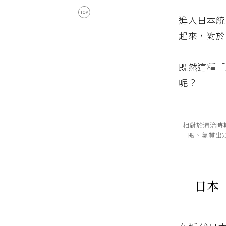
進入日本統
起來，對於
既然這種「
呢？
相對於清治時
眼、氣質出眾
日本