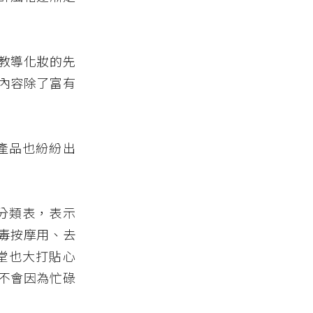
教導化妝的先
內容除了富有
產品也紛紛出
分類表，表示
毒按摩用、去
堂也大打貼心
不會因為忙碌