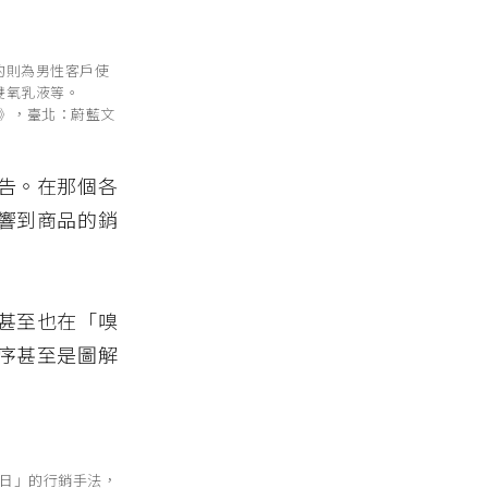
的則為男性客戶使
雙氧乳液等。
主》，臺北：蔚藍文
告。在那個各
響到商品的銷
甚至也在「嗅
序甚至是圖解
日」的行銷手法，