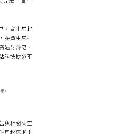
的先驅「資生
生堂，資生堂起
，將資生堂打
賣過牙膏皂、
樣點科技樹還不
官網）
告與相關文宣
計風格逐漸走