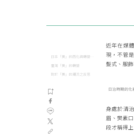
近年在媒體
現，不管是
日本「美」的西化與轉變──從資生堂對美的影響來看
髮式、服飾
臺灣「美」的轉變
對於「美」的潮流之反思
日治時期的化
身處於清
眉、樊素口
段才稱得上