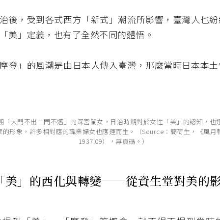
治後，受到各式西方「新式」潮流所影響，臺灣人也紛
「美」定義，也有了全然不同的體悟。
摩登」的風潮是由日本人傳入臺灣，那麼當時日本本土
期「大門不出二門不邁」的深宮閨女，日治時期對於女性「美」的認知，也
的形象，許多相對應的職業婦女也應運而生。（Source：簡荷生，《風月
1937.09），無頁碼。）
「美」的西化與轉變──從資生堂對美的