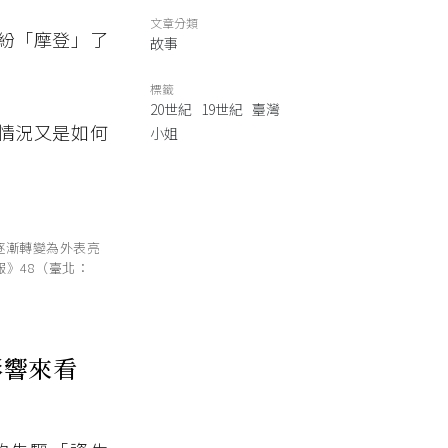
文章分類
紛「摩登」了
故事
標籤
20世紀
19世紀
臺灣
情況又是如何
小姐
逐漸轉變為外表亮
報》48（臺北：
影響來看