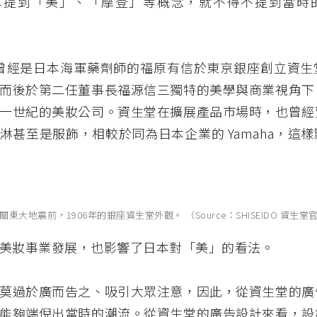
本提到「美」、「摩登」等概念，就不得不提到當時
年，曾經是日本海軍藥劑師的福原有信於東京銀座創立資
而後於第二任董事長福源信三獨特的美學與商業視角下
一世紀的美妝公司。資生堂在擴展產品市場時，也曾經
淋甚至是服飾，相較於同為日本企業的 Yamaha，這
關東大地震前，1906年的銀座資生堂外觀。 （Source：SHISEIDO 資生堂
美妝事業發展，也影響了日本對「美」的看法。
莫過於廣而告之、吸引大眾注意，因此，從資生堂的廣
能夠端倪出當時的潮流。從資生堂的廣告設計來看，設