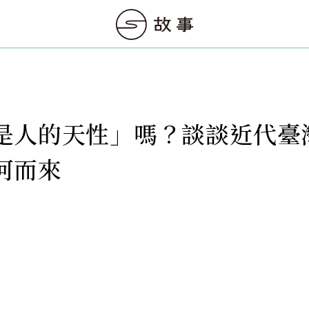
是人的天性」嗎？談談近代臺
何而來