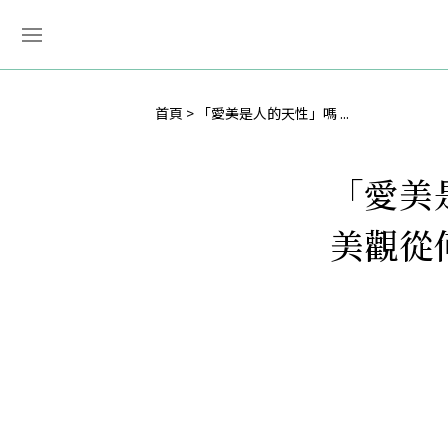
首頁
「愛美是人的天性」嗎 ...
「愛美
美觀從