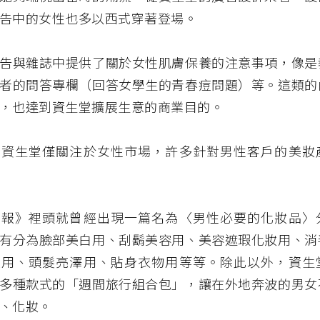
告中的女性也多以西式穿著登場。
告與雜誌中提供了關於女性肌膚保養的注意事項，像是
者的問答專欄（回答女學生的青春痘問題）等。這類的
，也達到資生堂擴展生意的商業目的。
為資生堂僅關注於女性市場，許多針對男性客戶的美妝
月報》裡頭就曾經出現一篇名為〈男性必要的化妝品〉
有分為臉部美白用、刮鬍美容用、美容遮瑕化妝用、消
髮用、頭髮亮澤用、貼身衣物用等等。除此以外，資生
多種款式的「週間旅行組合包」，讓在外地奔波的男女
、化妝。