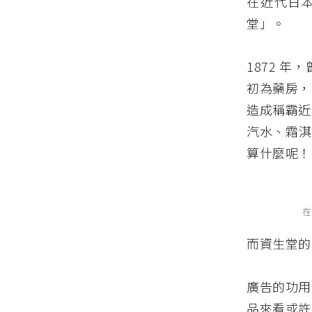
在近代日
堂」。
1872 
初為藥房，
造成稱霸近
汽水、霜淇
算什麼呢！
在
而資生堂的
廣告的功用
品來看或許