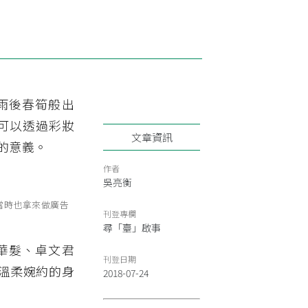
如雨後春筍般出
是可以透過彩妝
文章資訊
的意義。
作者
吳亮衡
當時也拿來做廣告
刊登專欄
尋「臺」啟事
華髮、卓文君
刊登日期
溫柔婉約的身
2018-07-24