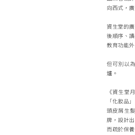
向西式，廣
資生堂的廣
後順序、讀
教育功能外
但可別以
爐。
《資生堂
「化妝品」
頭皮屑生
牌，設計出
而疏於保養