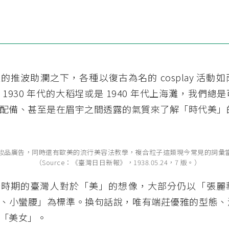
的推波助瀾之下，各種以復古為名的 cosplay 活動
 1930 年代的大稻埕或是 1940 年代上海灘，我們總
配備、甚至是在眉宇之間透露的氣質來了解「時代美」
妝品廣告，同時還有歐美的流行美容法教學，複合粒子這類現今常見的詞彙
（Source：《臺灣日日新報》，1938.05.24，7 版。）
治時期的臺灣人對於「美」的想像，大部分仍以「張麗
、小蠻腰」為標準。換句話說，唯有端莊優雅的型態、
「美女」。