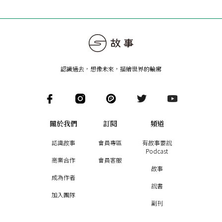
認識過去，想像未來
，
描繪世界的輪廓
關於我們
訂閱
頻道
認識故事
會員專區
有故事要說
Podcast
商業合作
會員客服
故事
成為作者
說書
加入團隊
副刊