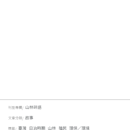
山林碎語
刊登專欄
故事
文章分類
臺灣
日治時期
山林
殖民
環保／環境
標籤