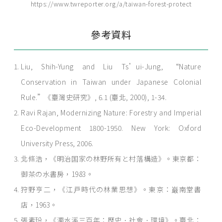
https://www.twreporter.org/a/taiwan-forest-protect
參考資料
Liu, Shih-Yung and Liu Ts’ui-Jung, “Nature
Conservation in Taiwan under Japanese Colonial
Rule.”《臺灣史研究》, 6.1 (臺北, 2000), 1-34.
Ravi Rajan, Modernizing Nature: Forestry and Imperial
Eco-Development 1800-1950. New York: Oxford
University Press, 2006.
北條浩，《明治国家の林野所有と村落構造》。東京都：
御茶の水書房，1983。
狩野亨二，《江戸時代の林業思想》。東京：巌南堂書
店，1963。
張素玢，《濁水溪三百年：歷史．社會．環境》。臺北：