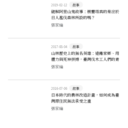
2019-02-12
故事
破解阿里山鬼故事：樹靈塔真的是出於
日人濫伐森林所設的嗎？
張家綸
2017-08-04
故事
山林歷史上的無名英雄：遠離家鄉、用
體力與死神拼搏，臺灣伐木工人們的青
春和血淚
張家綸
2016-07-06
故事
日本時代的農林改造計畫，如何成為臺
灣原住民無法承受之重
張家綸