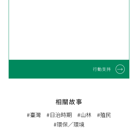
行動支持
相關故事
#臺灣
#日治時期
#山林
#殖民
#環保／環境