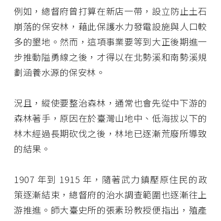
例如，總督府曾打算在新店一帶，設立防止土石
崩落的保安林，藉此保護水力發電設施與人口較
多的墾地。然而，這項事業要等到大正後期進一
步推動隘勇線之後，才得以在北勢溪和南勢溪規
劃涵養水源的保安林。
況且，縱使要整治森林，通常也會先從中下游的
森林著手，原因在於臺灣山地中、低海拔以下的
林木經過長期砍伐之後，林地已逐漸荒廢所導致
的結果。
1907 年到 1915 年，隨著武力鎮壓原住民的政
策逐漸結束，總督府的治水調查範圍也逐漸往上
游推進。師大臺史所的張素玢教授便指出，殖產