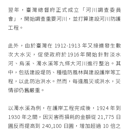
翌年，臺灣總督府正式成立「河川調查委員
會」，開始調查重要河川，並打算建設河川防護
工程。
此外，由於臺灣在 1912-1913 年又接連發生數
次大水災，促使政府於1916年開始針對淡水
河、烏溪、濁水溪等九條大河川進行整治。其
中，包括建設堤防、種植防風林與建設護岸等工
程，以此防治洪水。然而，每逢風災或洪水，災
情卻仍舊嚴重。
以濁水溪為例，在護岸工程完成後，1924 年到
1930 年之間，因災害而損耗的金額從 21,775 日
圓反而提高到 240,100 日圓，增加超過 10 倍之