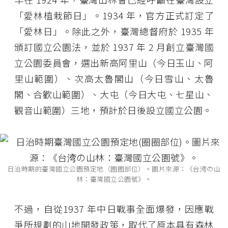
「愛林植栽節日」。1934 年，官方正式訂定了
「愛林日」。除此之外，臺灣總督府於 1935 年
頒訂國立公園法，並於 1937 年 2 月創立臺灣國
立公園委員會，選出新高阿里山（今日玉山、阿
里山範圍）、次高太魯閣山（今日雪山、太魯
閣、合歡山範圍）、大屯（今日大屯、七星山、
觀音山範圍）三地，預計於日後設立國立公園。
日治時期的臺灣國立公園預定地（圈圈部位）。圖片來源：《台湾の山
林：臺灣國立公園號》。
不過，自從1937 年中日戰事全面爆發，因應戰
爭所規劃的山地開發政策，取代了原本具有森林