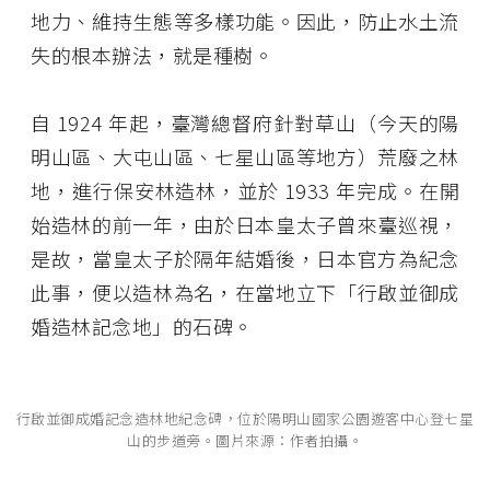
地力、維持生態等多樣功能。因此，防止水土流
失的根本辦法，就是種樹。
自 1924 年起，臺灣總督府針對草山（今天的陽
明山區、大屯山區、七星山區等地方）荒廢之林
地，進行保安林造林，並於 1933 年完成。在開
始造林的前一年，由於日本皇太子曾來臺巡視，
是故，當皇太子於隔年結婚後，日本官方為紀念
此事，便以造林為名，在當地立下「行啟並御成
婚造林記念地」的石碑。
行啟並御成婚記念造林地紀念碑，位於陽明山國家公園遊客中心登七星
山的步道旁。圖片來源：作者拍攝。