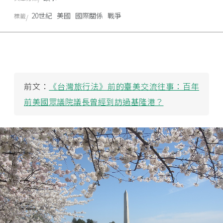
20世紀
美國
國際關係
戰爭
標籤
前文：
《台灣旅行法》前的臺美交流往事：百年
前美國眾議院議長曾經到訪過基隆港？