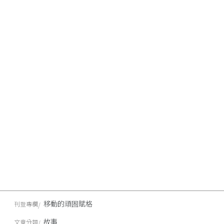
移動的頑固賦格
刊登專欄
故事
文章分類