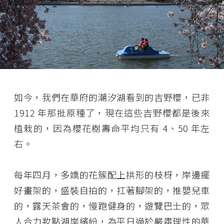
如今，我們在華府的潮汐湖看到的吉野櫻，已非
1912 年那批原種了，現在這些吉野櫻都是後來
植栽的，因為櫻花樹壽命平均只有 4、50 年左
右。
每年四月，多嬌的花簇配上拱形的枝枒，岸邊擺
好畫架的，盛裝自拍的，扛著腳架的，推嬰兒車
的，露天茶會的，慢跑健身的，遊覽巴士的，眾
人合力妝點湖岸繽紛，為平日過於嚴肅理性的華