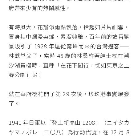
府帶來少有的熱鬧感性。
有時風大，花瓣似雨點飄落，拾起如片片細雪，
置身其中爛漫英燦，素潔典雅，百年前的這番勝
景吸引了 1928 年遠從霧峰而來的台灣遊客——
林獻堂父子，當時 48 歲的林桑杵著紳士杖在潮
汐湖賞櫻時，直呼「在花下閒行，恍如東京之上
野公園」呢！
就在華府櫻花開了第 29 次後，珍珠港事變爆發
了。
1941 年日軍以「登上新高山 1208」（ニイタカ
ヤマノボレ一二〇八）為行動代號，在 12 月 8