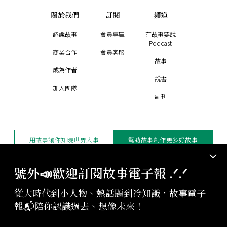
關於我們
訂閱
頻道
認識故事
會員專區
有故事要說
Podcast
商業合作
會員客服
故事
成為作者
說書
加入團隊
副刊
用故事讓你知曉世界大事
幫助故事創作更多好故事
訂閱電子報
贊助支持
號外📣歡迎訂閱故事電子報 .ᐟ‪‪.ᐟ
從大時代到小人物、熱話題到冷知識，故事電子
版權聲明與轉載規範
報📬陪你認識過去、想像未來！
授權與合作：
contact@storystudio.tw
投稿文章：
gushi@storystudio.tw