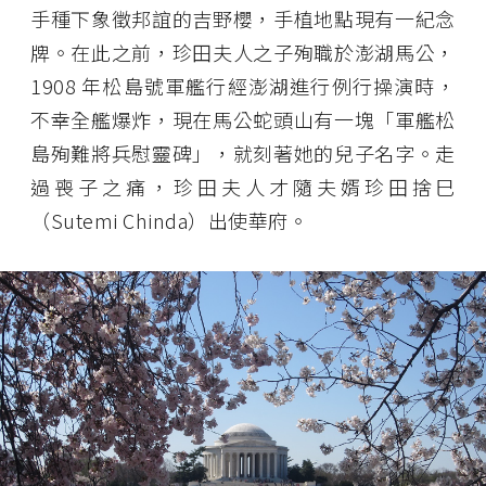
手種下象徵邦誼的吉野櫻，手植地點現有一紀念
牌。在此之前，珍田夫人之子殉職於澎湖馬公，
1908 年松島號軍艦行經澎湖進行例行操演時，
不幸全艦爆炸，現在馬公蛇頭山有一塊「軍艦松
島殉難將兵慰靈碑」，就刻著她的兒子名字。走
過喪子之痛，珍田夫人才隨夫婿珍田捨巳
（Sutemi Chinda）出使華府。