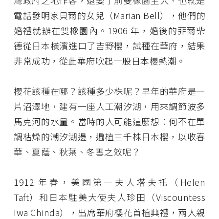
灣政府之地作客，還娶了前雙橡園主人、也就是
電話發明家貝爾的女兒（Marian Bell），他們的
婚禮就辦在雙橡園內。1906 年，婚後的菲爾柴
德從日本橫濱進口了吉野櫻，試種在華府，結果
非常成功，從此華府吹起一股日本櫻熱潮。
櫻花該種在哪？該種多少株呢？早年的華府是一
片沼澤地，建有一座人工潮汐湖，用來調節波多
馬克河的水量。當時的人可能這麼想：何不在單
調枯燥的潮汐湖邊，遍植三千株日本櫻，以收春
華、夏蔭、秋葉、冬雪之效呢？
1912 年春，美國第一夫人塔夫托（Helen
Taft）和日本駐美大使夫人珍田（Viscountess
Iwa Chinda），出席華府櫻花首植典禮，兩人親