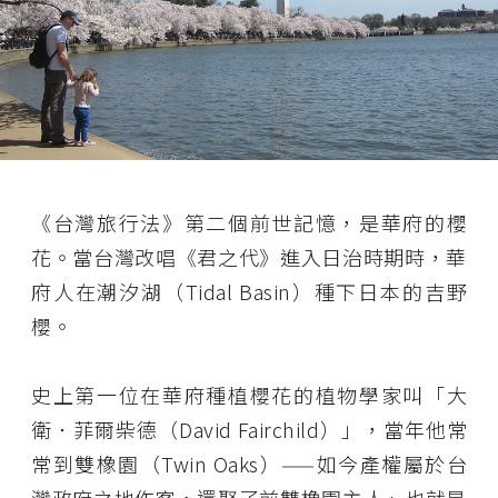
《台灣旅行法》第二個前世記憶，是華府的櫻
花。當台灣改唱《君之代》進入日治時期時，華
府人在潮汐湖（Tidal Basin）種下日本的吉野
櫻。
史上第一位在華府種植櫻花的植物學家叫「大
衛．菲爾柴德（David Fairchild）」，當年他常
常到雙橡園（Twin Oaks）——如今產權屬於台