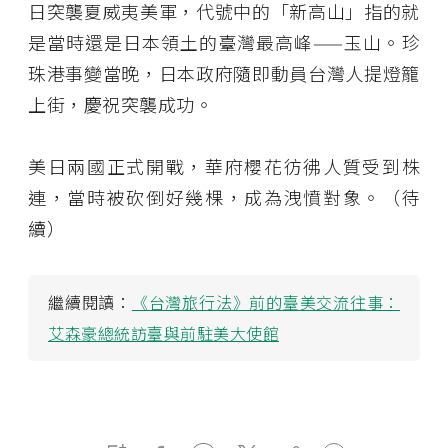
日突襲夏威夷美軍，代號中的「新高山」指的就
是當時還是日本領土的臺灣最高峰——玉山。珍
珠港事變當晚，日本政府隨即動員台灣人提燈籠
上街，慶祝突襲成功。
美日兩國正式開戰，華府櫻花彷彿人質受到株
連，當時被砍倒好幾棵，成為洩憤對象。（待
續）
繼續閱讀：
《台灣旅行法》前的臺美交流往事：
艾森豪總統訪臺與前駐美大使館