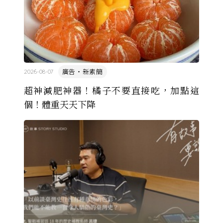
廣告・新素簡
2026-08-07
超神減肥神器！橘子不要直接吃，加點這
個！體重天天下降