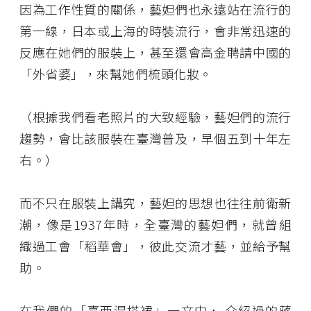
因為工作性質的關係，藝妲們也永遠站在流行的
第一線，日本或上海的時裝流行，會非常迅速的
反應在她們的服裝上，甚至還會高金聘請中國的
「外省婆」，來幫她們梳頭化妝。
（根據我們看老照片的大致經驗，藝妲們的流行
趨勢，會比該服裝在臺灣普及，早個五到十年左
右。）
而不只在服裝上講究，藝妲的思想也往往前衛新
潮，像是1937年時，全臺灣的藝妲們，就曾組
織過工會「稻華會」，彼此交流才藝，並給予幫
助。
在我們的「
臺西混搭裙
」一文中， 介紹過的蔣