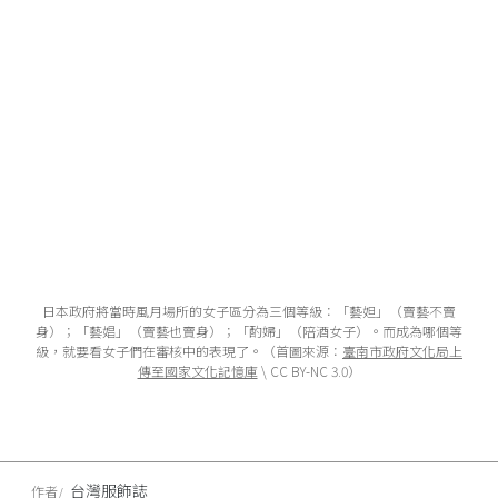
日本政府將當時風月場所的女子區分為三個等級：「藝妲」（賣藝不賣
身）；「藝娼」（賣藝也賣身）；「酌婦」（陪酒女子）。而成為哪個等
級，就要看女子們在審核中的表現了。（首圖來源：
臺南市政府文化局上
傳至國家文化記憶庫
\ CC BY-NC 3.0）
台灣服飾誌
作者