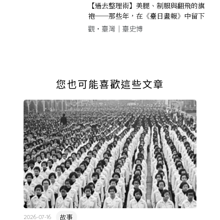
【過去整理術】美腿、制服與翻飛的旗
袍──那些年，在《臺日畫報》中留下
足跡的女性
觀‧臺灣｜臺史博
您也可能喜歡這些文章
故事
2026-07-16