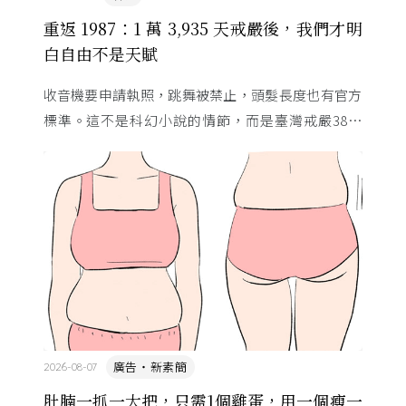
重返 1987：1 萬 3,935 天戒嚴後，我們才明
白自由不是天賦
收音機要申請執照，跳舞被禁止，頭髮長度也有官方
標準。這不是科幻小說的情節，而是臺灣戒嚴38年
的日常。從1982年美國國會聽證，到 1987 年那道解
嚴令，這段歷 ...
廣告・新素簡
2026-08-07
肚腩一抓一大把，只需1個雞蛋，用一個瘦一