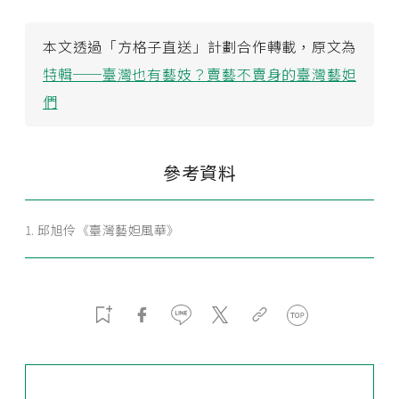
本文透過「方格子直送」計劃合作轉載，原文為
特輯──臺灣也有藝妓？賣藝不賣身的臺灣藝妲
們
參考資料
邱旭伶《臺灣藝妲風華》