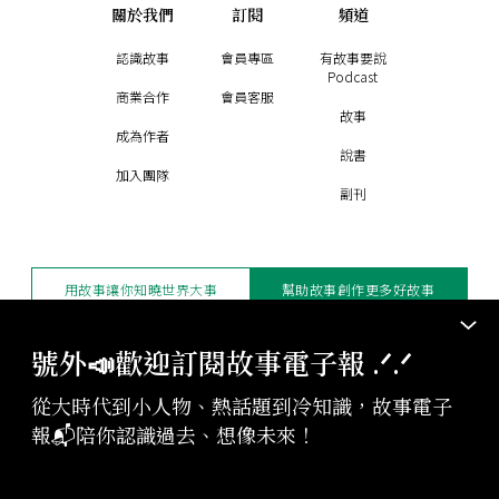
關於我們
訂閱
頻道
認識故事
會員專區
有故事要說
Podcast
商業合作
會員客服
故事
成為作者
說書
加入團隊
副刊
用故事讓你知曉世界大事
幫助故事創作更多好故事
訂閱電子報
贊助支持
號外📣歡迎訂閱故事電子報 .ᐟ‪‪.ᐟ
從大時代到小人物、熱話題到冷知識，故事電子
版權聲明與轉載規範
報📬陪你認識過去、想像未來！
授權與合作：
contact@storystudio.tw
投稿文章：
gushi@storystudio.tw