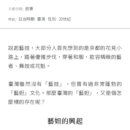
故事
文章分類
日治時期
臺灣
性別
20世紀
標籤
說起藝妓，大部分人首先想到的是京都的花見小
路上，踏著優雅步伐，穿著和服，妝容精緻的藝
者、舞妓或花魁。
臺灣雖然沒有「藝妓」，但曾有過非常蓬勃的
「藝妲」文化。那麼臺灣的「藝妲」，又是個怎
麼樣的存在呢？
藝妲的興起