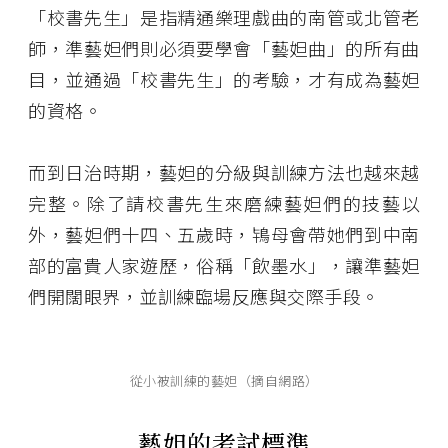
「校書先生」是指精通樂理戲曲的南管或北管老
師，準藝妲們則必須要學會「藝妲曲」的所有曲
目，並通過「校書先生」的考驗，才有成為藝妲
的資格。
而到日治時期，藝妲的分級與訓練方法也越來越
完整。除了請校書先生來磨練藝妲們的技藝以
外，藝妲們十四、五歲時，鴇母會帶她們到中南
部的富貴人家遊歷，俗稱「飲墨水」，讓準藝妲
們開闊眼界，並訓練臨場反應與交際手段。
從小被訓練的藝妲（摘自網路）
藝妲的考試標準