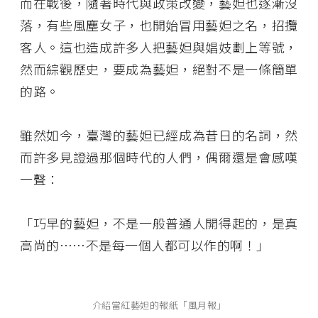
而在戰後，隨著時代與政策改變，藝妲也逐漸沒
落，有些風塵女子，也開始冒用藝妲之名，招攬
客人。這也造成許多人把藝妲與娼妓劃上等號，
然而綜觀歷史，要成為藝妲，絕對不是一條簡單
的路。
雖然如今，臺灣的藝妲已經成為昔日的名詞，然
而許多見證過那個時代的人們，偶爾還是會感嘆
一聲：
「巧早的藝妲，不是一般普通人開得起的，是真
高尚的……不是每一個人都可以作的啊！」
介紹當紅藝妲的報紙「風月報」