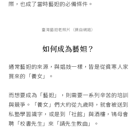
際，也成了當時藝妲的必備條件。
臺灣藝妲老照片（摘自網路）
如何成為藝妲？
通常藝妲的來源，與娼妓一樣，皆是從貧寒人家
買來的「養女」。
而想要成為「藝妲」，則需要一系列辛苦的培訓
與競爭。「養女」們大約從九歲時，就會被送到
私塾學習識字，或是到「社館」與酒樓，鴇母會
聘「校書先生」來「請先生教曲」。