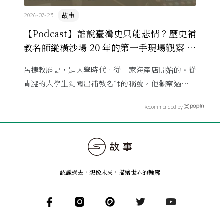
故事
2026-07-23
【Podcast】誰說臺灣史只能悲情？歷史補
教名師縱橫沙場 20 年的第一手現場觀察 ft.
呂捷
呂捷教歷史，是大學時代，從一家海產店開始的。從
青澀的大學生到闖出補教名師的稱號，他觀察過幾十
萬名學生怎麼學歷史，也看著臺灣的歷史教育從課本
Recommended by
裡幾乎沒有臺灣史，一路 ...
認識過去，想像未來
，
描繪世界的輪廓