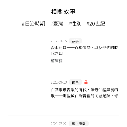
相關故事
#日治時期
#臺灣
#性別
#20世紀
2017-01-15
故事
淡水河口──百年依戀，以及他們的時
代之四
蘇峯楠
2021-09-13
故事
在禁錮最森嚴的時代，唱最生猛無畏的
歌──那些藏在聲音裡的同志足跡，你
聽過嗎？
2021-07-22
觀‧臺灣