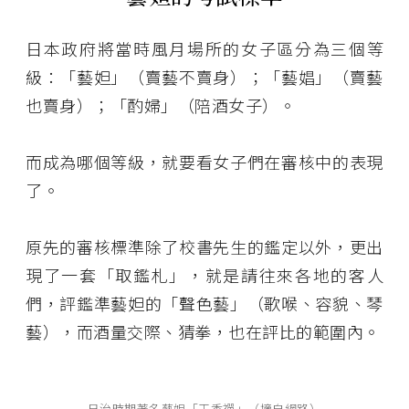
日本政府將當時風月場所的女子區分為三個等
級：「藝妲」（賣藝不賣身）；「藝娼」（賣藝
也賣身）；「酌婦」（陪酒女子）。
而成為哪個等級，就要看女子們在審核中的表現
了。
原先的審核標準除了校書先生的鑑定以外，更出
現了一套「取鑑札」，就是請往來各地的客人
們，評鑑準藝妲的「聲色藝」（歌喉、容貌、琴
藝），而酒量交際、猜拳，也在評比的範圍內。
日治時期著名藝妲「王香禪」（摘自網路）