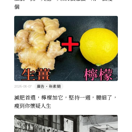
個
廣告・新素簡
2026-08-07
減肥首選，檸檬加它，堅持一週，腰細了，
瘦到你懷疑人生