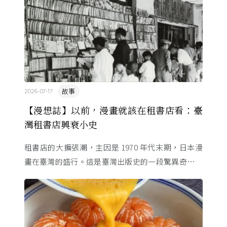
故事
2026-07-17
【漫想誌】以前，漫畫就該在租書店看：臺
灣租書店興衰小史
租書店的大擴張潮，主因是 1970 年代末期，日本漫
畫在臺灣的盛行。這是臺灣出版史的一段驚異奇航。
由於臺灣和日本自 1972 年斷交，著作權失去國與國
的協定保護 ...