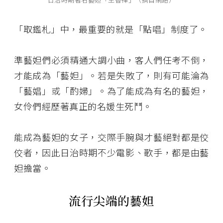
「取鑑札」中，最重要的就是「點唱」制度了。
準藝妲們必須精通大調小曲，客人們任考不倒，
才能成為「藝妲」。若是失敗了，則有可能淪為
「藝娼」或「酌婦」。為了能成為有名的藝妲，
女伶們經歷著真正的名媛生死鬥。
能成為藝妲的女子，交際手腕與才藝絕對都是佼
佼者，因此日治時期不少電影、歌手，都是由藝
妲擔當。
流行尖端的藝妲