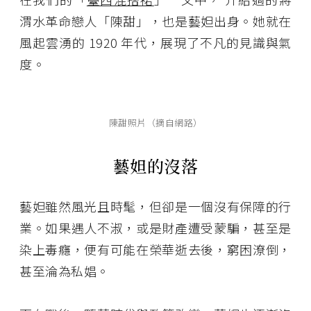
渭水革命戀人「陳甜」，也是藝妲出身。她就在
風起雲湧的 1920 年代，展現了不凡的見識與氣
度。
陳甜照片（摘自網路）
藝妲的沒落
藝妲雖然風光且時髦，但卻是一個沒有保障的行
業。如果遇人不淑，或是財產遭受蒙騙，甚至是
染上毒癮，便有可能在榮華逝去後，窮困潦倒，
甚至淪為私娼。