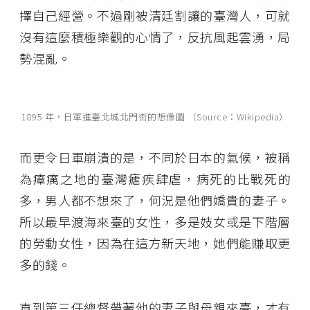
擇自己經營。不過剛被清廷割讓的臺灣人，可就
沒有這麼積極樂觀的心情了，反抗風起雲湧，局
勢混亂。
1895 年，日軍進臺北城北門街的想像圖 （Source：Wikipedia）
而更令日軍崩潰的是，不同於日本的氣候，被稱
為瘴癘之地的臺灣瘧疾肆虐，病死的比戰死的
多，男人都不想來了，何況是他們嬌貴的妻子。
所以最早渡海來臺的女性，多是妓女或是下階層
的勞動女性，因為在這方新天地，她們能賺取更
多的錢。
直到第三任總督帶著他的妻子與母親來臺，才有