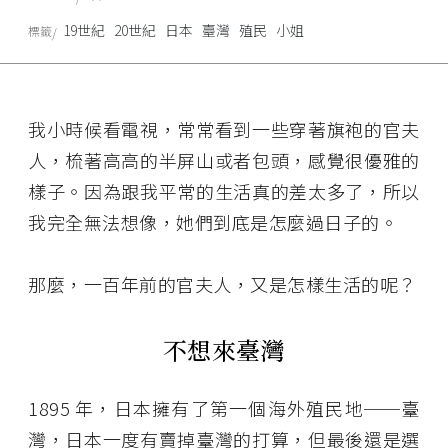
19世紀
20世紀
日本
臺灣
殖民
小姐
標籤
我小時候看電視，常常看到一些穿著旗袍的官夫
人，梳著高高的半屏山或者包頭，感覺很優雅的
樣子。因為跟我平常的生活真的差太多了，所以
我完全無法想像，她們到底是怎麼過日子的。
那麼，一百年前的官夫人，又是怎樣生活的呢？
不想
來臺灣
1895 年，日本擁有了第一個海外殖民地──臺
灣，日本一度有賣掉臺灣的打算，但最後還是選