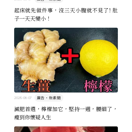
起床就先做件事，沒三天小腹就不見了! 肚
子一天天變小！
廣告・新素簡
2026-08-07
減肥首選，檸檬加它，堅持一週，腰細了，
瘦到你懷疑人生