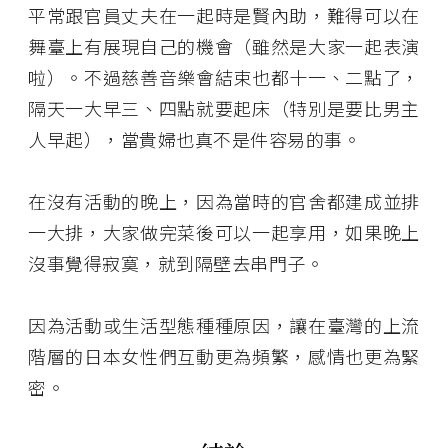
平常跟官員丈夫在一起時是賢內助，難得可以在
舞臺上有展現自己的機會（雖然是大家一起表演
啦）。不過慈善音樂會結束也都十一、二點了，
隔天一大早三、四點就要起床（特別是要比男主
人早起），當貴婦也真不是件容易的事。
在沒有活動的晚上，因為當時的官舍都建成並排
一大排，大家做完菜後可以一起享用，如果晚上
沒事覺得寂寞，就到隔壁去串門子。
因為活動或生活型態種種原因，讓在臺灣的上流
階層的日本女性們互動更為頻繁，感情也更為緊
密。