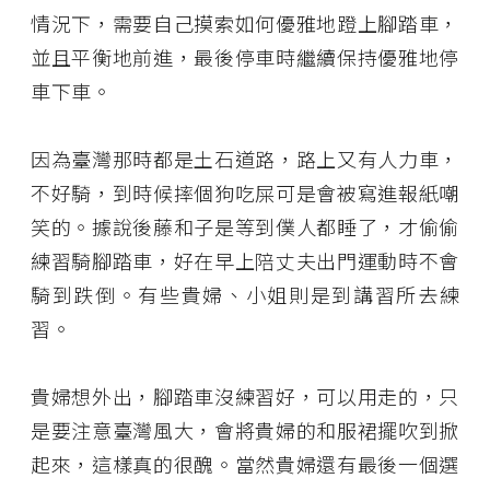
情況下，需要自己摸索如何優雅地蹬上腳踏車，
並且平衡地前進，最後停車時繼續保持優雅地停
車下車。
因為臺灣那時都是土石道路，路上又有人力車，
不好騎，到時候摔個狗吃屎可是會被寫進報紙嘲
笑的。據說後藤和子是等到僕人都睡了，才偷偷
練習騎腳踏車，好在早上陪丈夫出門運動時不會
騎到跌倒。有些貴婦、小姐則是到講習所去練
習。
貴婦想外出，腳踏車沒練習好，可以用走的，只
是要注意臺灣風大，會將貴婦的和服裙擺吹到掀
起來，這樣真的很醜。當然貴婦還有最後一個選