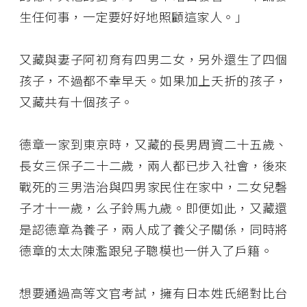
生任何事，一定要好好地照顧這家人。」
又藏與妻子阿初育有四男二女，另外還生了四個
孩子，不過都不幸早夭。如果加上夭折的孩子，
又藏共有十個孩子。
德章一家到東京時，又藏的長男周資二十五歲、
長女三保子二十二歲，兩人都已步入社會，後來
戰死的三男浩治與四男家民住在家中，二女兒磬
子才十一歲，么子鈴馬九歲。即便如此，又藏還
是認德章為養子，兩人成了養父子關係，同時將
德章的太太陳濫跟兒子聰模也一併入了戶籍。
想要通過高等文官考試，擁有日本姓氏絕對比台