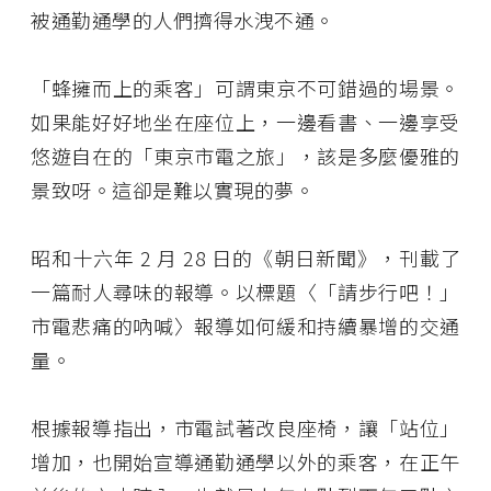
被通勤通學的人們擠得水洩不通。
「蜂擁而上的乘客」可謂東京不可錯過的場景。
如果能好好地坐在座位上，一邊看書、一邊享受
悠遊自在的「東京市電之旅」，該是多麼優雅的
景致呀。這卻是難以實現的夢。
昭和十六年 2 月 28 日的《朝日新聞》，刊載了
一篇耐人尋味的報導。以標題〈「請步行吧！」
市電悲痛的吶喊〉報導如何緩和持續暴增的交通
量。
根據報導指出，市電試著改良座椅，讓「站位」
增加，也開始宣導通勤通學以外的乘客，在正午