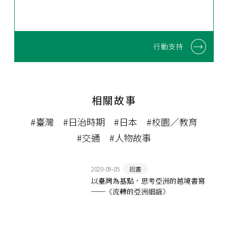
行動支持
相關故事
#臺灣
#日治時期
#日本
#校園／教育
#交通
#人物故事
2020-09-05
說書
以臺灣為基點，思考亞洲的越境書寫
──《流轉的亞洲細語》