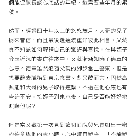
倆能促膝長談心底話的年紀，還需要些年月的累
積。
然而，經過四十年以上的悠悠歲月，大哥的兒子
捎來音信，而且最後還遠渡重洋彼此相會，又藏
真不知該如何解釋自己的驚訝與喜悅。在與姪子
分享近況的書信往來中，又藏漸漸知曉了德章的
心意。德章雖然追隨父親的腳步當上警察，但是
想要辭去職務到東京念書。對又藏而言，固然高
興能和大哥的兒子取得連繫，不過在他心底也有
些許不安。接姪子到東京後，自己是否能好好地
照顧他呢？
但是當又藏第一次見到這個面貌與兄長如出一轍
的德章與他的妻小時，心中暗自發誓：「不論發