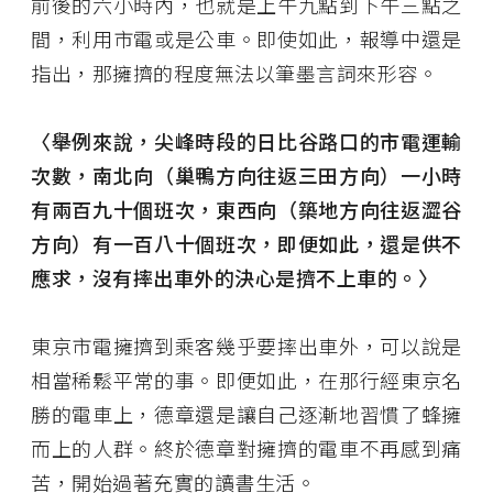
前後的六小時內，也就是上午九點到下午三點之
間，利用市電或是公車。即使如此，報導中還是
指出，那擁擠的程度無法以筆墨言詞來形容。
〈舉例來說，尖峰時段的日比谷路口的市電運輸
次數，南北向（巢鴨方向往返三田方向）一小時
有兩百九十個班次，東西向（築地方向往返澀谷
方向）有一百八十個班次，即便如此，還是供不
應求，沒有摔出車外的決心是擠不上車的。〉
東京市電擁擠到乘客幾乎要摔出車外，可以說是
相當稀鬆平常的事。即便如此，在那行經東京名
勝的電車上，德章還是讓自己逐漸地習慣了蜂擁
而上的人群。終於德章對擁擠的電車不再感到痛
苦，開始過著充實的讀書生活。