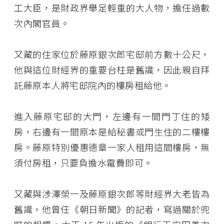
工大臣，是財政界舉足輕重的大人物，擔任過數
次內閣官員。
又藏的住家位於藤原銀次郎宅邸前方數十公尺，
他與這位財經界的重要台柱是舊識，因此親自拜
託藤原本人將宅邸院內的樓房租給他。
進入藤原宅邸的大門，左邊有一間門丁住的矮
房，右邊有一間原本是給秘書或門生住的二樓樓
房。藤原特別優惠德章一家人租用這間樓房，無
須付房租，只要負擔水電費即可。
又藏與涉澤榮一及藤原銀次郎等財經界大老皆為
舊識，他曾任《朝日新聞》的記者，寫過關於兜