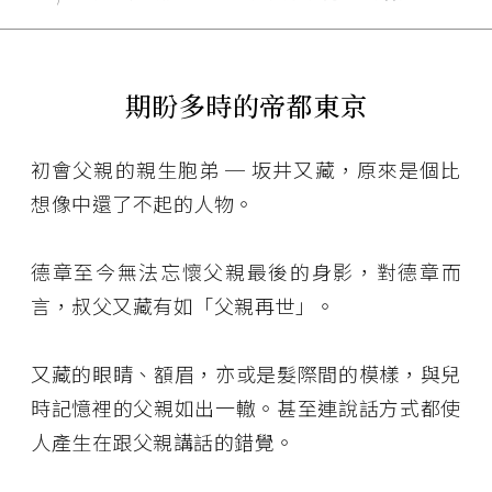
期盼多時的帝都東京
初會父親的親生胞弟 ─ 坂井又藏，原來是個比
想像中還了不起的人物。
德章至今無法忘懷父親最後的身影，對德章而
言，叔父又藏有如「父親再世」。
又藏的眼睛、額眉，亦或是髮際間的模樣，與兒
時記憶裡的父親如出一轍。甚至連說話方式都使
人產生在跟父親講話的錯覺。