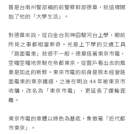
曾是台南州警部補的前警察幹部德章，就這樣開
始了他的「大學生活」。
對德章來說，從白金台到神田駿河台上學，眼前
所見之事都相當新奇。光是上下學的交通工具
「路面電車」就很不一般。德章搭著東京市電，
空嚨空嚨地奔馳在帝都東京，從窗戶看出去的風
景是如此的新鮮。東京市電的前身是原本經營路
面電車的東京鐵道，之後在明治 44 年被東京市
收購，改名為「東京市電」，更延長了運輸距
離。
東京市電的車體以綠色為基底，象徵著「近代都
市東京」。