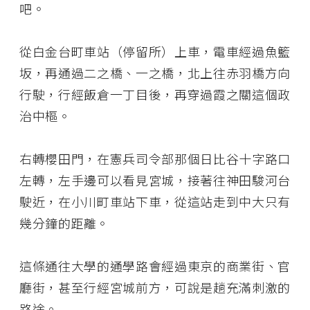
吧。
從白金台町車站（停留所）上車，電車經過魚籃
坂，再通過二之橋、一之橋，北上往赤羽橋方向
行駛，行經飯倉一丁目後，再穿過霞之關這個政
治中樞。
右轉櫻田門，在憲兵司令部那個日比谷十字路口
左轉，左手邊可以看見宮城，接著往神田駿河台
駛近，在小川町車站下車，從這站走到中大只有
幾分鐘的距離。
這條通往大學的通學路會經過東京的商業街、官
廳街，甚至行經宮城前方，可說是趟充滿刺激的
路途。