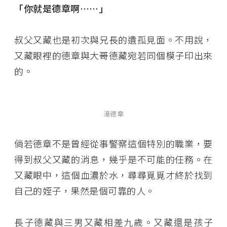
「你就是德章啊……」
叔父又藏也是初次與兄長的遺孤見面。不用說，
又藏眼裡的德章與大哥德藏宛若同個模子印出來
的。
湯德章
倘若德章不是曾經從事警察這個特別的職業，要
得到叔父又藏的消息，幾乎是不可能的任務。在
又藏眼中，這個血濃於水，尋尋覓覓才終於找到
自己的姪子，果然是個可靠的人。
長子德藏與三男又藏相差九歲。又藏還是孩子