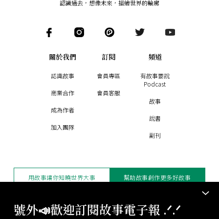
認識過去，想像未來
，
描繪世界的輪廓
關於我們
訂閱
頻道
認識故事
會員專區
有故事要說
Podcast
商業合作
會員客服
故事
成為作者
說書
加入團隊
副刊
用故事讓你知曉世界大事
幫助故事創作更多好故事
訂閱電子報
贊助支持
號外📣歡迎訂閱故事電子報 .ᐟ‪‪.ᐟ