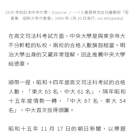
1935 年的日本中央大學。(Source: ノーベル書房株式会社編集部「写
真集 旧制大学の青春」1984 年 1月 20 日発行, via Wikipedia)
在高文司法科考試方面，中央大學是與東京帝大
不分軒輊的私校，兩校的合格人數旗鼓相當。明
治大學出身的又藏非常理解，因此推薦中央大學
給德章。
順帶一提，昭和十四年度高文司法科考試的合格
人數，「東大 63 名、中大 61 名」，隔年昭和
十五年度情勢一轉，「中大 67 名、東大 54
名」，中大首次拔得頭籌。
昭和十五年 11 月 17 日的朝日新聞，以標題