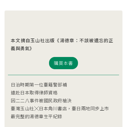
本文摘自玉山社出版《湯德章：不該被遺忘的正
義與勇氣》
購買本書
日治時期第一位臺籍警部補
遠赴日本取得律師資格
因二二八事件被國民政府槍決
臺灣玉山社╳日本角川書店，臺日兩地同步上市
最完整的湯德章生平紀錄