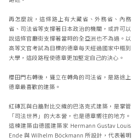
再怎麼說，這條路上有大藏省、外務省、內務
省、司法省等支撐著日本政治的機關，或許可以
說這條官廳街支撐著當時的全亞洲也不為過。以
高等文官考試為目標的德章每天經過國家中樞到
大學，這段路程使德章更加堅定自己的決心。
櫻田門右轉後，聳立在轉角的司法省，是路途上
德章最喜歡的建築。
紅磚瓦與白牆對比交織的巴洛克式建築，是掌管
「司法世界」的大本營，也是德章嚮往的地方。
這棟建築由德國建築家 Hermann Gustav Louis
Ende 與 Wilhelm Böckmann 所設計，代表著明