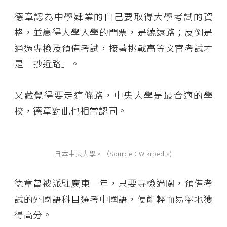
德章認為中學肄業的自己要取得大學考試的資
格，並贏得大學入學的門票，是繞遠路；反倒是
通過專檢及預備考試，接著挑戰高等文官考試才
是「抄近路」。
又藏覺得要走這條路，中央大學是最合適的學
校，德章對此也相當認同。
日本中央大學。（Source：Wikipedia)
德章曾被派駐廣東一年，只要專檢過關，預備考
試的外國語科目選考中國語，便能輕而易舉地獲
得高分。