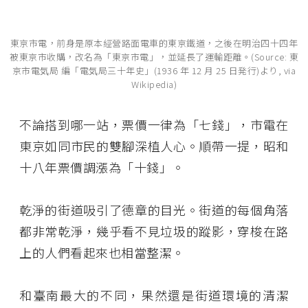
東京市電，前身是原本經營路面電車的東京鐵道，之後在明治四十四年
被東京市收購，改名為「東京市電」，並延長了運輸距離。(Source: 東
京市電気局 編「電気局三十年史」(1936 年 12 月 25 日発行)より, via
Wikipedia)
不論搭到哪一站，票價一律為「七錢」，市電在
東京如同市民的雙腳深植人心。順帶一提，昭和
十八年票價調漲為「十錢」。
乾淨的街道吸引了德章的目光。街道的每個角落
都非常乾淨，幾乎看不見垃圾的蹤影，穿梭在路
上的人們看起來也相當整潔。
和臺南最大的不同，果然還是街道環境的清潔