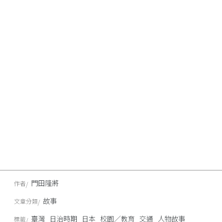
門田隆將
作者
故事
文章分類
臺灣
日治時期
日本
校園／教育
交通
人物故事
標籤