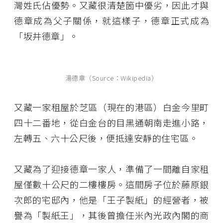
灣姓氏佔優勢。又藏很清楚箇中優劣，因此才與
德章成為父子關係，就這樣子，德章正式成為
「坂井德章」。
湯德章（Source：Wikipedia）
又藏一家租屋於芝區（現在的港區）白金今里町
四十二番地，從白金台的目黑通朝南走進小路，
左轉五、六十公尺後，便抵達安靜的住宅區。
又藏為了迎接德章一家人，準備了一間離自家租
屋僅數十公尺的二樓樓房。這間房子位於藤原銀
次郎的宅邸內，他是「王子製紙」的經營者，被
譽為「製紙王」，其後曾擔任米內光政內閣的商