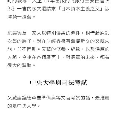
町的報導。大正 15 年出版的《銀行王安田善次
郎》一書的序文還請來「日本資本主義之父」涉
澤榮一撰寫。
能讓德章一家人以特別優惠的條件，租借藤原銀
次郎的房子，對在財經界擁有舊識新交的又藏來
說，並不困難。又藏的修養、經驗，以及深厚的
人脈，今後在各個層面上，對德章的未來，都有
很大的幫助。
中央大學與司法考試
又藏建議德章要準備高等文官考試的話，最推薦
的是中央大學。