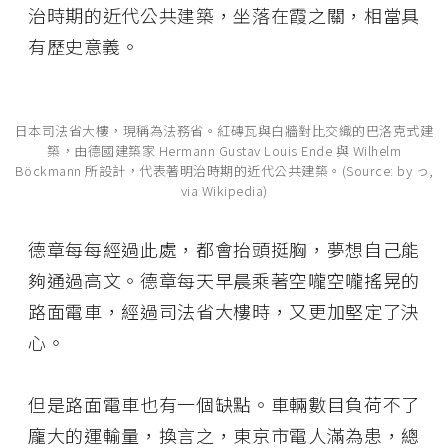
治時期的近代公共建築，坐落在霞之關，相當具
有歷史意義。
日本司法省大樓，現稱為法務省。紅磚瓦與白牆對比交織的巴洛克式建
築，由德國建築家 Hermann Gustav Louis Ende 與 Wilhelm
Böckmann 所設計，代表著明治時期的近代公共建築。(Source: by っ,
via Wikipedia)
德章每每經過此處，都會抬頭挺胸，夢想自己能
夠通過高文。德章每天早晨乘著空嚨空嚨搖晃的
路面電車，經過司法省大樓時，又更加堅定了決
心。
但是路面電車也有一個缺點。車輛數目負荷不了
龐大的運輸量，換言之，東京市電人滿為患，總